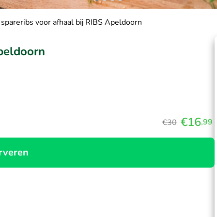
o spareribs voor afhaal bij RIBS Apeldoorn
Apeldoorn
€16
,99
€30
rveren