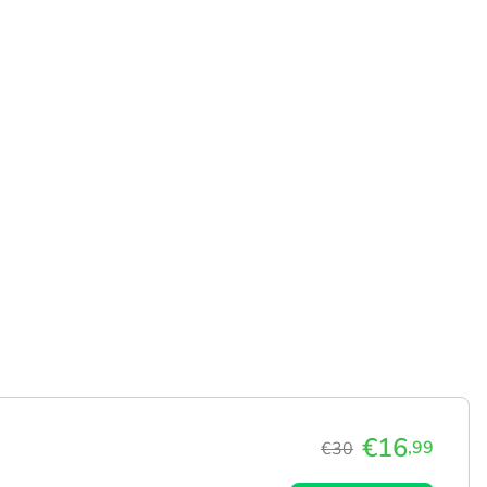
€16
,99
€30