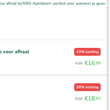
or afhaal bij RIBS Apeldoorn: perfect voor wanneer je geen
bs voor afhaal
43%
korting
€16
,99
€30
38%
korting
€18
,50
€30