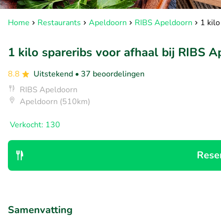
Home
Restaurants
Apeldoorn
RIBS Apeldoorn
1 kil
1 kilo spareribs voor afhaal bij RIBS 
8.8
Uitstekend
• 37 beoordelingen
RIBS Apeldoorn
Apeldoorn (510km)
Verkocht: 130
Rese
Samenvatting