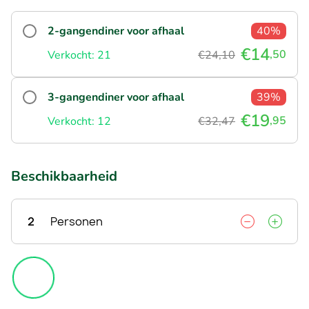
2-gangendiner voor afhaal
40%
€14
,50
Verkocht: 21
€24,10
3-gangendiner voor afhaal
39%
€19
,95
Verkocht: 12
€32,47
Beschikbaarheid
2
Personen