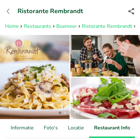
+31882050505
Ristorante Rembrandt
Bereikbaar tot 23:00 uur
Home
Restaurants
Boxmeer
Ristorante Rembrandt
2
d
Informatie
Foto's
Locatie
Restaurant Info