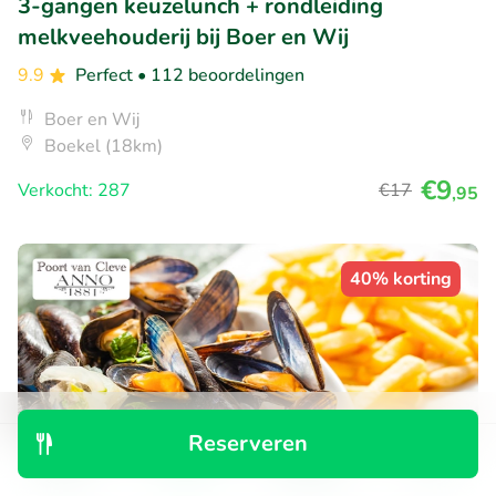
3-gangen keuzelunch + rondleiding
melkveehouderij bij Boer en Wij
9.9
Perfect
• 112 beoordelingen
Boer en Wij
Boekel (18km)
€9
Verkocht: 287
€17
,95
40% korting
Reserveren
Ontdek
Zoeken
Boekingen
Menu