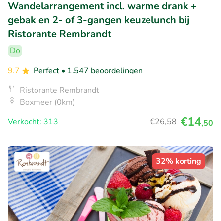
Wandelarrangement incl. warme drank +
gebak en 2- of 3-gangen keuzelunch bij
Ristorante Rembrandt
Do
9.7
Perfect
• 1.547 beoordelingen
Ristorante Rembrandt
Boxmeer (0km)
€14
Verkocht: 313
€26
,58
,50
32% korting