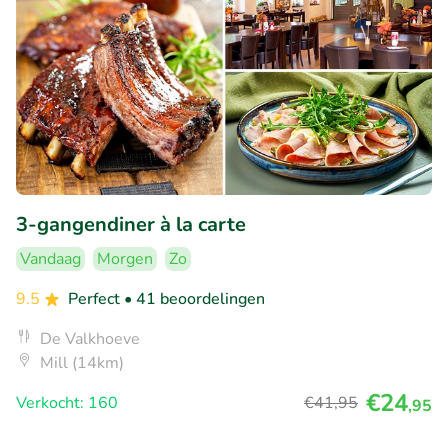
3-gangendiner à la carte
Vandaag
Morgen
Zo
9.5
Perfect
• 41 beoordelingen
De Valkhoeve
Mill (14km)
€24
Verkocht: 160
€41
,95
,95