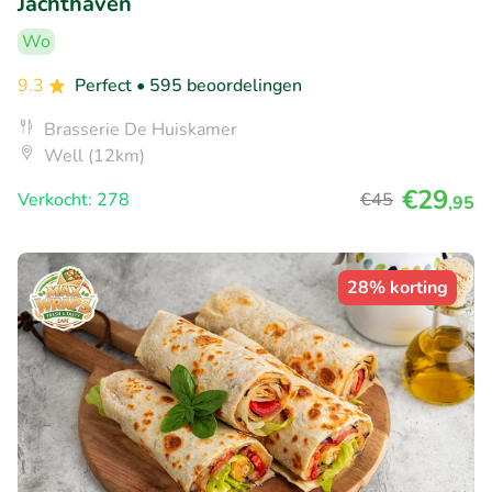
Jachthaven
Wo
9.3
Perfect
• 595 beoordelingen
Brasserie De Huiskamer
Well (12km)
€29
Verkocht: 278
€45
,95
28% korting