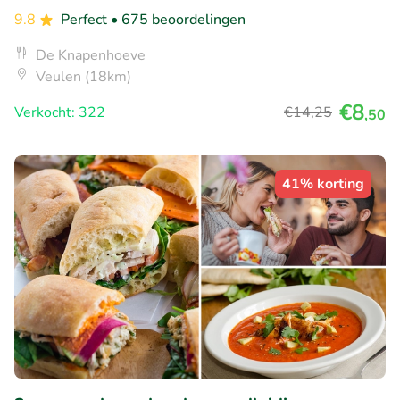
9.8
Perfect
• 675 beoordelingen
De Knapenhoeve
Veulen (18km)
€8
Verkocht: 322
€14
,25
,50
41% korting