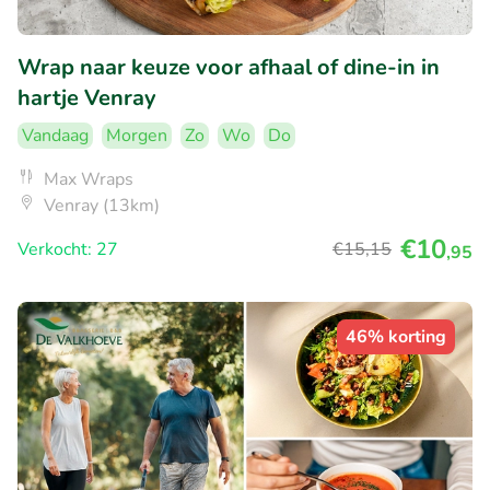
Wrap naar keuze voor afhaal of dine-in in
hartje Venray
Vandaag
Morgen
Zo
Wo
Do
Max Wraps
Venray (13km)
€10
Verkocht: 27
€15
,15
,95
46% korting