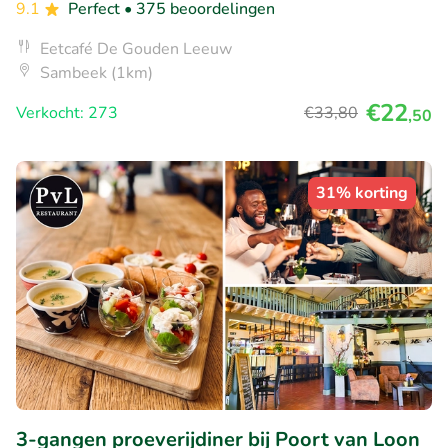
9.1
Perfect
• 375 beoordelingen
Eetcafé De Gouden Leeuw
Sambeek (1km)
€22
Verkocht: 273
€33
,80
,50
31% korting
3-gangen proeverijdiner bij Poort van Loon