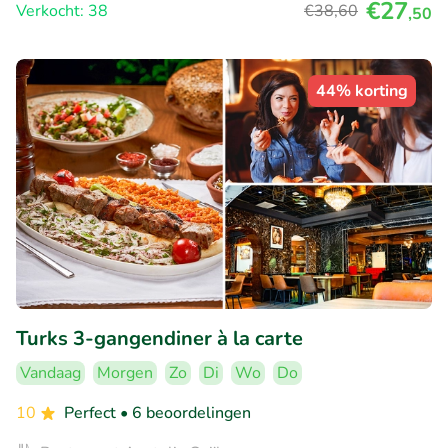
€27
Verkocht: 38
€38
,60
,50
44% korting
Turks 3-gangendiner à la carte
Vandaag
Morgen
Zo
Di
Wo
Do
10
Perfect
• 6 beoordelingen