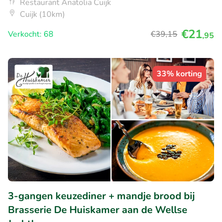
Restaurant Anatolia Cuijk
Cuijk (10km)
€21
Verkocht: 68
€39
,15
,95
33% korting
3-gangen keuzediner + mandje brood bij
Brasserie De Huiskamer aan de Wellse