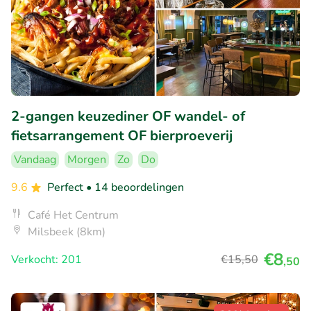
2-gangen keuzediner OF wandel- of
fietsarrangement OF bierproeverij
Vandaag
Morgen
Zo
Do
9.6
Perfect
• 14 beoordelingen
Café Het Centrum
Milsbeek (8km)
€8
Verkocht: 201
€15
,50
,50