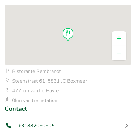
Ristorante Rembrandt
Steenstraat 61, 5831 JC Boxmeer
477 km van Le Havre
0km van treinstation
Contact
+31882050505