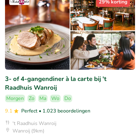
29% korting
3- of 4-gangendiner à la carte bij 't
Raadhuis Wanroij
Morgen
Zo
Ma
Wo
Do
9.1
Perfect
• 1.023 beoordelingen
't Raadhuis Wanroij
Wanroij (9km)