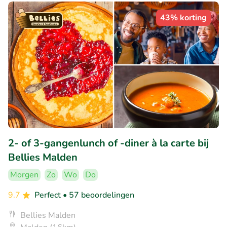
43% korting
2- of 3-gangenlunch of -diner à la carte bij
Bellies Malden
Morgen
Zo
Wo
Do
9.7
Perfect
• 57 beoordelingen
Bellies Malden