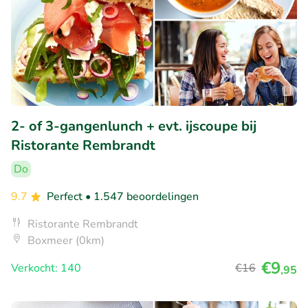
2- of 3-gangenlunch + evt. ijscoupe bij
Ristorante Rembrandt
Do
9.7
Perfect
• 1.547 beoordelingen
Ristorante Rembrandt
Boxmeer (0km)
€9
Verkocht: 140
€16
,95