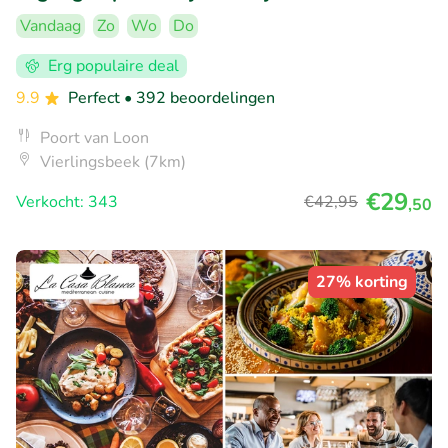
Vandaag
Zo
Wo
Do
Erg populaire deal
9.9
Perfect
• 392 beoordelingen
Poort van Loon
Vierlingsbeek (7km)
€29
Verkocht: 343
€42
,95
,50
27% korting