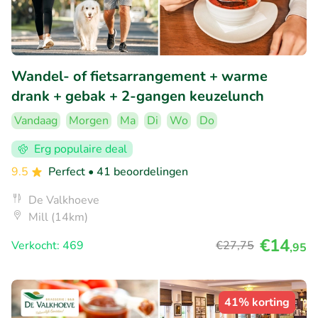
Wandel- of fietsarrangement + warme
drank + gebak + 2-gangen keuzelunch
Vandaag
Morgen
Ma
Di
Wo
Do
Erg populaire deal
9.5
Perfect
• 41 beoordelingen
De Valkhoeve
Mill (14km)
€14
Verkocht: 469
€27
,75
,95
41% korting