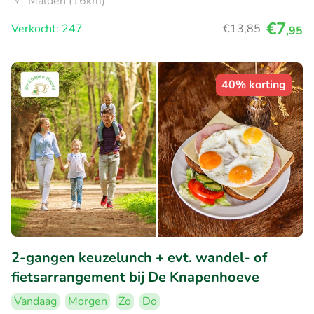
Malden (16km)
€7
Verkocht: 247
€13
,85
,95
40% korting
2-gangen keuzelunch + evt. wandel- of
fietsarrangement bij De Knapenhoeve
Vandaag
Morgen
Zo
Do