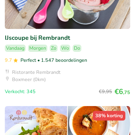
IJscoupe bij Rembrandt
Vandaag
Morgen
Zo
Wo
Do
9.7
Perfect
• 1.547 beoordelingen
Ristorante Rembrandt
Boxmeer (0km)
€6
Verkocht: 345
€9
,95
,75
38% korting