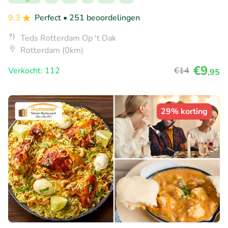
9.3
Perfect
• 251 beoordelingen
Teds Rotterdam Op 't Dak
Rotterdam (0km)
€9
Verkocht: 112
€14
,95
29% korting