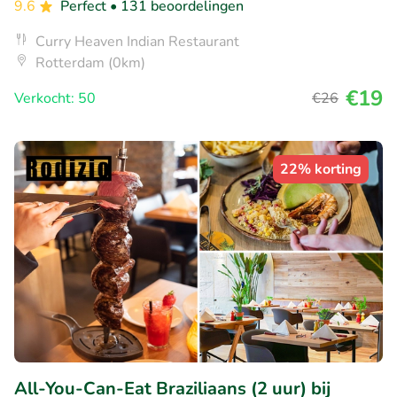
9.6
Perfect
• 131 beoordelingen
Curry Heaven Indian Restaurant
Rotterdam (0km)
€19
Verkocht: 50
€26
22% korting
All-You-Can-Eat Braziliaans (2 uur) bij