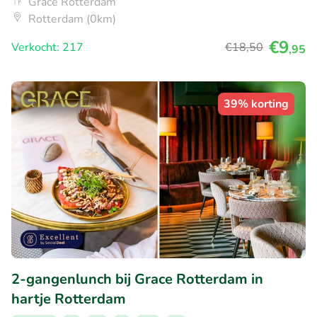
Grace Rotterdam
Rotterdam (0km)
€9
Verkocht: 217
€18
,50
,95
39% korting
2-gangenlunch bij Grace Rotterdam in
hartje Rotterdam