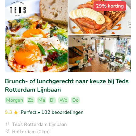
29% korting
Brunch- of lunchgerecht naar keuze bij Teds
Rotterdam Lijnbaan
Morgen
Zo
Ma
Di
Wo
Do
9.3
Perfect
• 102 beoordelingen
Teds Rotterdam Lijnbaan
Rotterdam (0km)