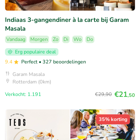
Indiaas 3-gangendiner à la carte bij Garam
Masala
Vandaag
Morgen
Zo
Di
Wo
Do
Erg populaire deal
9.4
Perfect
• 327 beoordelingen
Garam Masala
Rotterdam (0km)
€21
Verkocht: 1.191
€29
,90
,50
35% korting