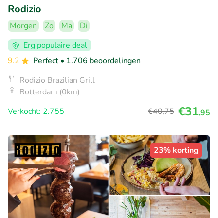
Rodizio
Morgen
Zo
Ma
Di
Erg populaire deal
9.2
Perfect
• 1.706 beoordelingen
Rodizio Brazilian Grill
Rotterdam (0km)
€31
Verkocht: 2.755
€40
,75
,95
23% korting