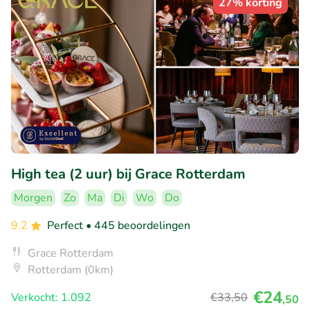
27% korting
High tea (2 uur) bij Grace Rotterdam
Morgen
Zo
Ma
Di
Wo
Do
9.2
Perfect
• 445 beoordelingen
Grace Rotterdam
Rotterdam (0km)
€24
Verkocht: 1.092
€33
,50
,50