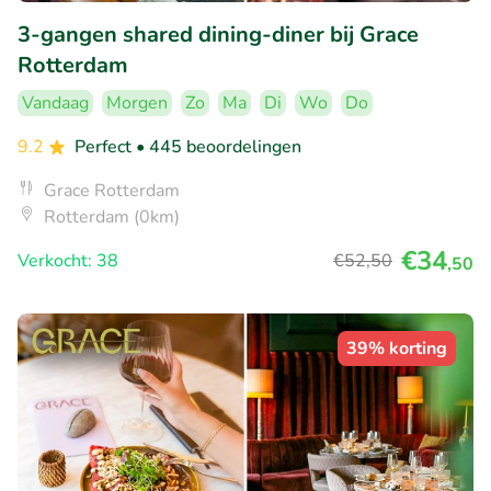
3-gangen shared dining-diner bij Grace
Rotterdam
Vandaag
Morgen
Zo
Ma
Di
Wo
Do
9.2
Perfect
• 445 beoordelingen
Grace Rotterdam
Rotterdam (0km)
€34
Verkocht: 38
€52
,50
,50
39% korting