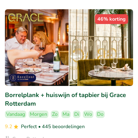
46% korting
Borrelplank + huiswijn of tapbier bij Grace
Rotterdam
Vandaag
Morgen
Zo
Ma
Di
Wo
Do
9.2
Perfect
• 445 beoordelingen