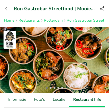
+31882050505
Ron Gastrobar Streetfood | Mooie
Bereikbaar tot 23:00 uur
Boules
Home
Restaurants
Rotterdam
Ron Gastrobar Streetfo
d
Informatie
Foto's
Locatie
Restaurant Info