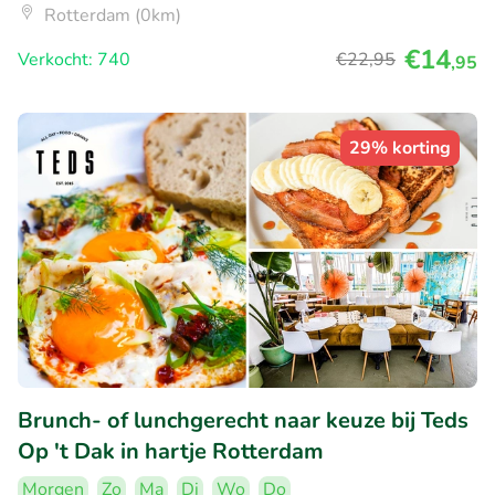
Rotterdam (0km)
€14
Verkocht: 740
€22
,95
,95
29% korting
Brunch- of lunchgerecht naar keuze bij Teds
Op 't Dak in hartje Rotterdam
Morgen
Zo
Ma
Di
Wo
Do