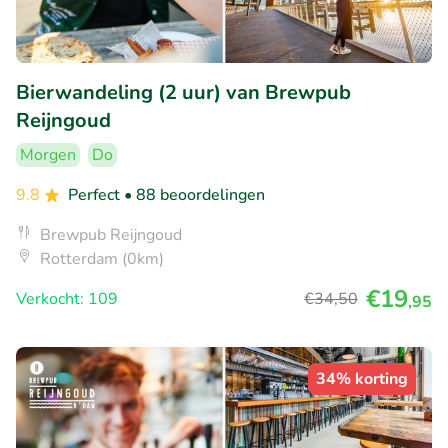
Bierwandeling (2 uur) van Brewpub
Reijngoud
Morgen
Do
9.8
Perfect
• 88 beoordelingen
Brewpub Reijngoud
Rotterdam (0km)
€19
Verkocht: 109
€34
,50
,95
34% korting