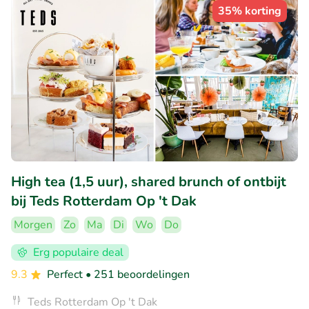
35% korting
High tea (1,5 uur), shared brunch of ontbijt
bij Teds Rotterdam Op 't Dak
Morgen
Zo
Ma
Di
Wo
Do
Erg populaire deal
9.3
Perfect
• 251 beoordelingen
Teds Rotterdam Op 't Dak