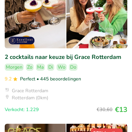
2 cocktails naar keuze bij Grace Rotterdam
Morgen
Zo
Ma
Di
Wo
Do
9.2
Perfect
• 445 beoordelingen
Grace Rotterdam
Rotterdam (0km)
€13
Verkocht: 1.229
€30
,60