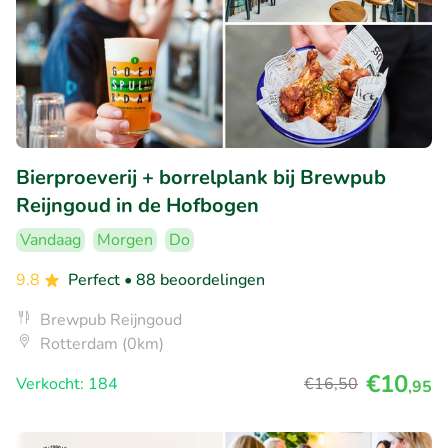
Bierproeverij + borrelplank bij Brewpub
Reijngoud in de Hofbogen
Vandaag
Morgen
Do
9.8
Perfect
• 88 beoordelingen
Brewpub Reijngoud
Rotterdam (0km)
€10
Verkocht: 184
€16
,50
,95