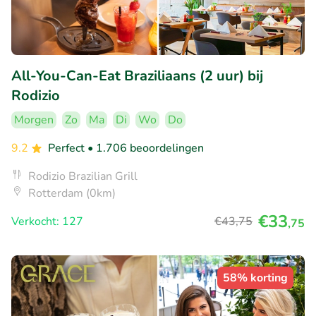
All-You-Can-Eat Braziliaans (2 uur) bij
Rodizio
Morgen
Zo
Ma
Di
Wo
Do
9.2
Perfect
• 1.706 beoordelingen
Rodizio Brazilian Grill
Rotterdam (0km)
€33
Verkocht: 127
€43
,75
,75
58% korting