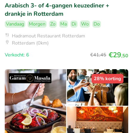
Arabisch 3- of 4-gangen keuzediner +
drankje in Rotterdam
Vandaag
Morgen
Zo
Ma
Di
Wo
Do
Hadramout Restaurant Rotterdam
Rotterdam (0km)
€29
Verkocht: 6
€41
,45
,50
28% korting