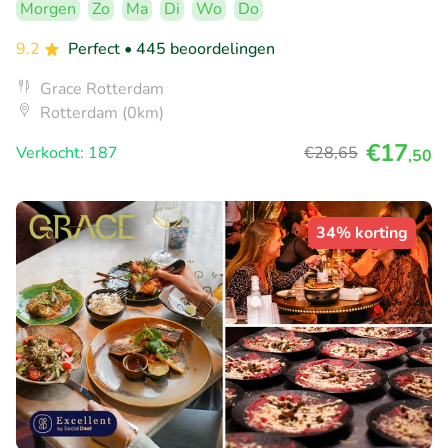
Morgen
Zo
Ma
Di
Wo
Do
9.2
Perfect
• 445 beoordelingen
Grace Rotterdam
Rotterdam (0km)
€17
Verkocht: 187
€28
,65
,50
34% korting