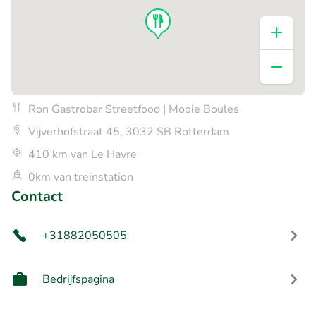
Ron Gastrobar Streetfood | Mooie Boules
Vijverhofstraat 45, 3032 SB Rotterdam
410 km van Le Havre
0km van treinstation
Contact
+31882050505
Bedrijfspagina