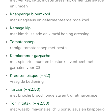
met venkel, dille, mosterdressing, gemengde salade
en limoen
Knapperige bloemkool
met unagisaus en gefermenteerde rode kool
Karaage kip
met kimchi salade en kimchi honing dressing
Tomatensoep
romige tomatensoep met pesto
Komkommer gazpacho
met spinazie, munt en bieslook, eventueel met
garnalen voor €3
Kreeften bisque
(+ €2)
vraag de bediening
Tartaar (+ €2,50)
met brioche brood, jonge sla en truffelmayonaise
Tonijn tataki
(+ €2,50)
met wasabi mayonaise, chili ponzu saus en knapperig