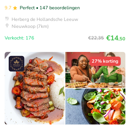
9.7
Perfect
• 147 beoordelingen
Herberg de Hollandsche Leeuw
Nieuwkoop (7km)
€14
Verkocht: 176
€22
,35
,50
27% korting