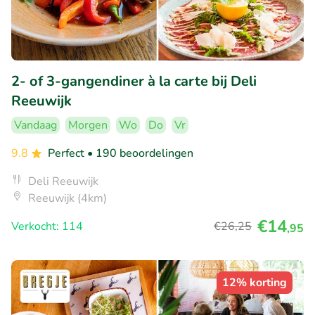
2- of 3-gangendiner à la carte bij Deli
Reeuwijk
Vandaag
Morgen
Wo
Do
Vr
9.8
Perfect
• 190 beoordelingen
Deli Reeuwijk
Reeuwijk (4km)
€14
Verkocht: 114
€26
,25
,95
12% korting