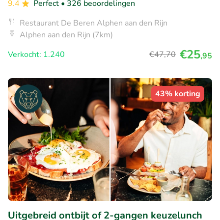
9.4
Perfect
• 326 beoordelingen
Restaurant De Beren Alphen aan den Rijn
Alphen aan den Rijn (7km)
€25
Verkocht: 1.240
€47
,70
,95
43% korting
Uitgebreid ontbijt of 2-gangen keuzelunch