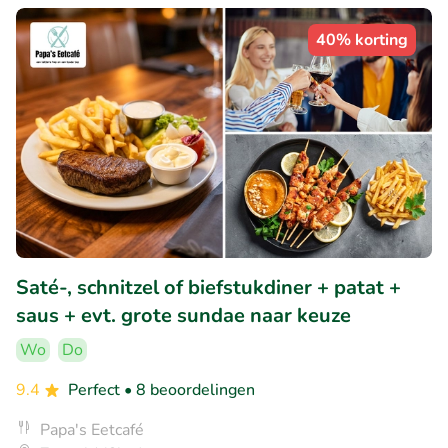
40% korting
Saté-, schnitzel of biefstukdiner + patat +
saus + evt. grote sundae naar keuze
Wo
Do
9.4
Perfect
• 8 beoordelingen
Papa's Eetcafé