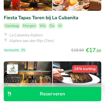
Fiesta Tapas Toren bij La Cubanita
Vandaag
Morgen
Wo
Do
Vr
La Cubanita Alphen
Alphen aan den Rijn (7km)
€17
Verkocht: 35
€19
,50
,50
26% korting
Reserveren
Ontdek
Zoeken
Boekingen
Menu