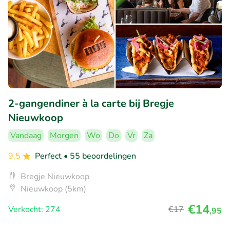
2-gangendiner à la carte bij Bregje
Nieuwkoop
Vandaag
Morgen
Wo
Do
Vr
Za
9.5
Perfect
• 55 beoordelingen
Bregje Nieuwkoop
Nieuwkoop (5km)
€14
Verkocht: 274
€17
,95