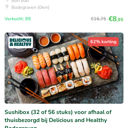
Bon Bali
Bodegraven (0km)
€8
Verkocht: 89
€16
,75
,95
62% korting
Sushibox (32 of 56 stuks) voor afhaal of
thuisbezorgd bij Delicious and Healthy