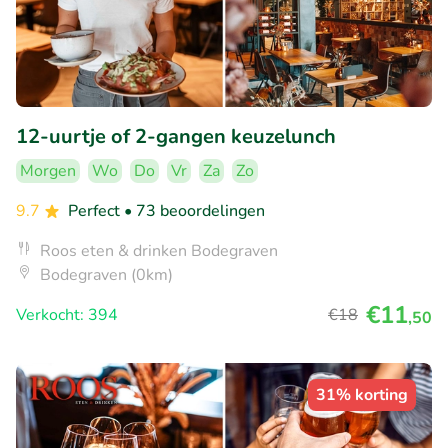
12-uurtje of 2-gangen keuzelunch
Morgen
Wo
Do
Vr
Za
Zo
9.7
Perfect
• 73 beoordelingen
Roos eten & drinken Bodegraven
Bodegraven (0km)
€11
Verkocht: 394
€18
,50
31% korting