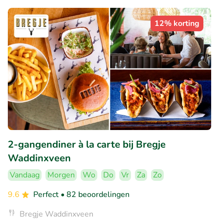
12% korting
2-gangendiner à la carte bij Bregje
Waddinxveen
Vandaag
Morgen
Wo
Do
Vr
Za
Zo
9.6
Perfect
• 82 beoordelingen
Bregje Waddinxveen