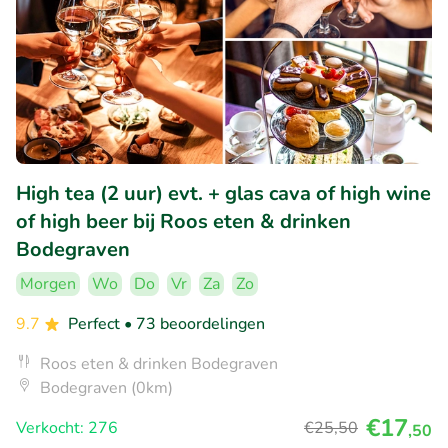
High tea (2 uur) evt. + glas cava of high wine
of high beer bij Roos eten & drinken
Bodegraven
Morgen
Wo
Do
Vr
Za
Zo
9.7
Perfect
• 73 beoordelingen
Roos eten & drinken Bodegraven
Bodegraven (0km)
€17
Verkocht: 276
€25
,50
,50