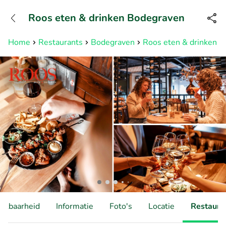
+31882050505
Roos eten & drinken Bodegraven
Bereikbaar tot 23:00 uur
Home
Restaurants
Bodegraven
Roos eten & drinken 
hikbaarheid
Informatie
Foto's
Locatie
Restauran