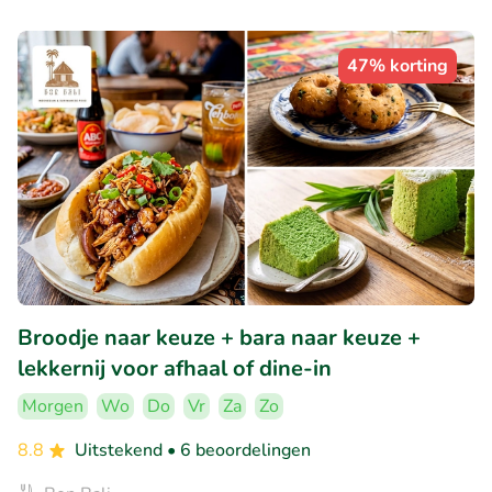
47% korting
Broodje naar keuze + bara naar keuze +
lekkernij voor afhaal of dine-in
Morgen
Wo
Do
Vr
Za
Zo
8.8
Uitstekend
• 6 beoordelingen