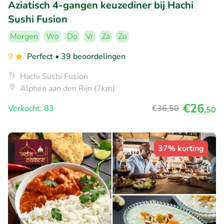
Aziatisch 4-gangen keuzediner bij Hachi
Sushi Fusion
Morgen
Wo
Do
Vr
Za
Zo
9
Perfect
• 39 beoordelingen
Hachi Sushi Fusion
Alphen aan den Rijn (7km)
€26
Verkocht: 83
€36
,50
,50
37% korting