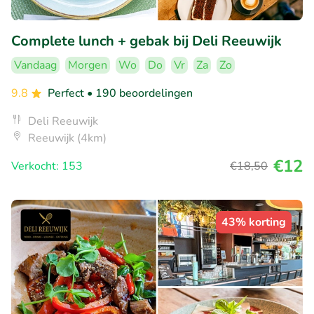
Complete lunch + gebak bij Deli Reeuwijk
Vandaag
Morgen
Wo
Do
Vr
Za
Zo
9.8
Perfect
• 190 beoordelingen
Deli Reeuwijk
Reeuwijk (4km)
€12
Verkocht: 153
€18
,50
43% korting