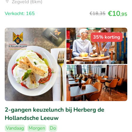
Zegveld (6km)
€10
Verkocht: 165
€18
,35
,95
35% korting
2-gangen keuzelunch bij Herberg de
Hollandsche Leeuw
Vandaag
Morgen
Do