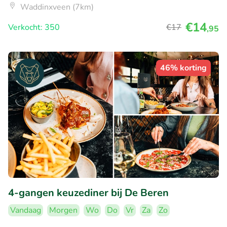
Waddinxveen (7km)
€14
Verkocht: 350
€17
,95
46% korting
4-gangen keuzediner bij De Beren
Vandaag
Morgen
Wo
Do
Vr
Za
Zo