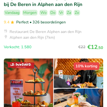
bij De Beren in Alphen aan den Rijn
Vandaag
Morgen
Wo
Do
Vr
Za
Zo
9.4
Perfect
• 326 beoordelingen
Restaurant De Beren Alphen aan den Rijn
Alphen aan den Rijn (7km)
€12
Verkocht: 1.580
€22
,50
10% korting