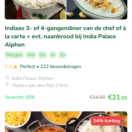
Indiaas 3- of 4-gangendiner van de chef of à
la carte + evt. naanbrood bij India Palace
Alphen
Morgen
Wo
Do
Vr
Za
9.6
Perfect
• 222 beoordelingen
India Palace Alphen
Alphen aan den Rijn (7km)
€21
Verkocht: 606
€34
,95
,95
34% korting