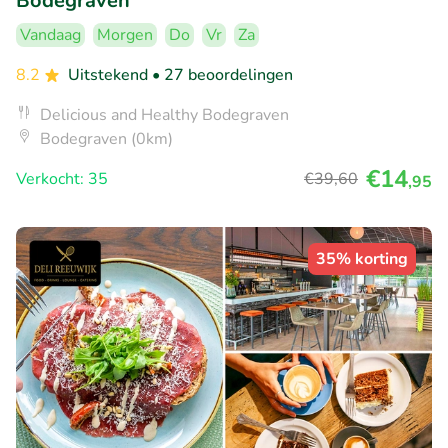
Bodegraven
Vandaag
Morgen
Do
Vr
Za
8.2
Uitstekend
• 27 beoordelingen
Delicious and Healthy Bodegraven
Bodegraven (0km)
€14
Verkocht: 35
€39
,60
,95
35% korting