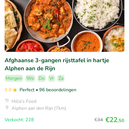
Afghaanse 3-gangen rijsttafel in hartje
Alphen aan de Rijn
Morgen
Wo
Do
Vr
Za
9.8
Perfect
• 96 beoordelingen
Hilla's Food
Alphen aan den Rijn (7km)
€22
Verkocht: 228
€34
,50