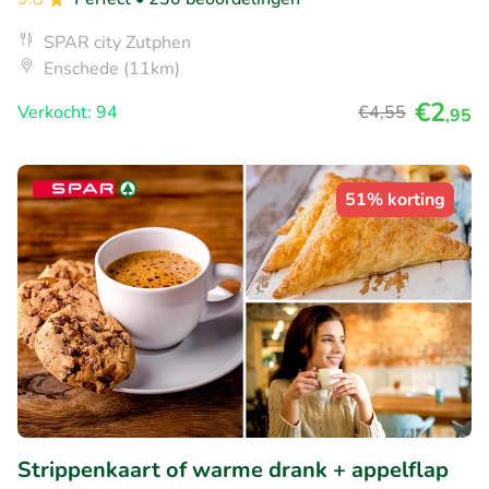
SPAR city Zutphen
Enschede (11km)
€2
Verkocht: 94
€4
,55
,95
51% korting
Strippenkaart of warme drank + appelflap