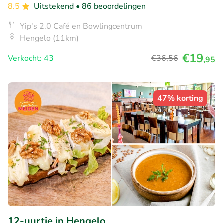
8.5
Uitstekend
• 86 beoordelingen
Yip's 2.0 Café en Bowlingcentrum
Hengelo (11km)
€19
Verkocht: 43
€36
,56
,95
47% korting
12-uurtje in Hengelo