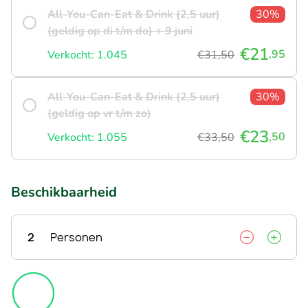
All-You-Can-Eat & Drink (2,5 uur)
30%
(geldig op di t/m do) + 9 juni
€21
,95
Verkocht: 1.045
€31,50
All-You-Can-Eat & Drink (2,5 uur)
30%
(geldig op vr t/m zo)
€23
,50
Verkocht: 1.055
€33,50
Beschikbaarheid
2
Personen