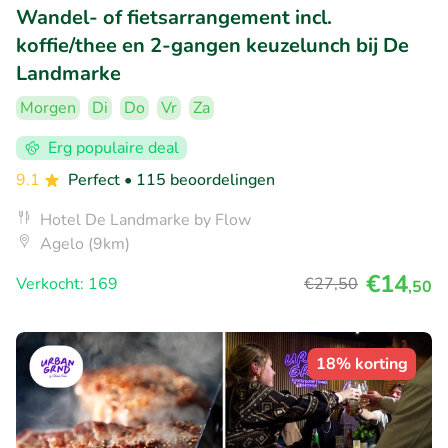
Wandel- of fietsarrangement incl.
koffie/thee en 2-gangen keuzelunch bij De
Landmarke
Morgen
Di
Do
Vr
Za
Erg populaire deal
9.1
Perfect
• 115 beoordelingen
Hotel De Landmarke by Flow
Agelo (9km)
€14
Verkocht: 169
€27
,50
,50
18% korting