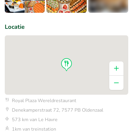
+8
Locatie
Royal Plaza Wereldrestaurant
Denekamperstraat 72, 7577 PB Oldenzaal
573 km van Le Havre
1km van treinstation