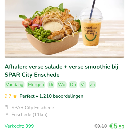
Afhalen: verse salade + verse smoothie bij
SPAR City Enschede
Vandaag
Morgen
Di
Wo
Do
Vr
Za
9.7
Perfect
• 1.210 beoordelingen
SPAR City Enschede
Enschede (11km)
€5
Verkocht: 399
€9
,10
,50