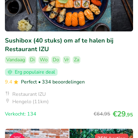
Sushibox (40 stuks) om af te halen bij
Restaurant IZU
Vandaag
Di
Wo
Do
Vr
Za
Erg populaire deal
9.4
Perfect
• 334 beoordelingen
Restaurant IZU
Hengelo (11km)
€29
Verkocht: 134
€64
,95
,95