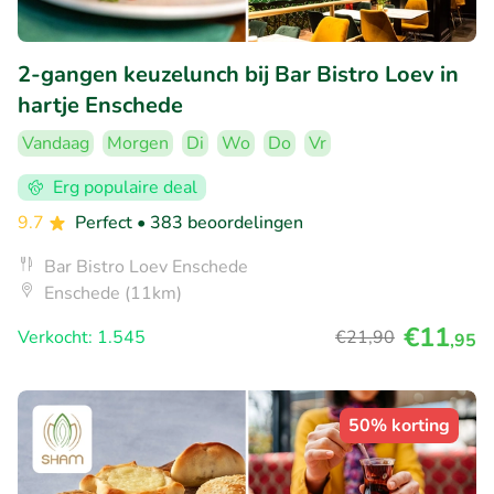
2-gangen keuzelunch bij Bar Bistro Loev in
hartje Enschede
Vandaag
Morgen
Di
Wo
Do
Vr
Erg populaire deal
9.7
Perfect
• 383 beoordelingen
Bar Bistro Loev Enschede
Enschede (11km)
€11
Verkocht: 1.545
€21
,90
,95
50% korting