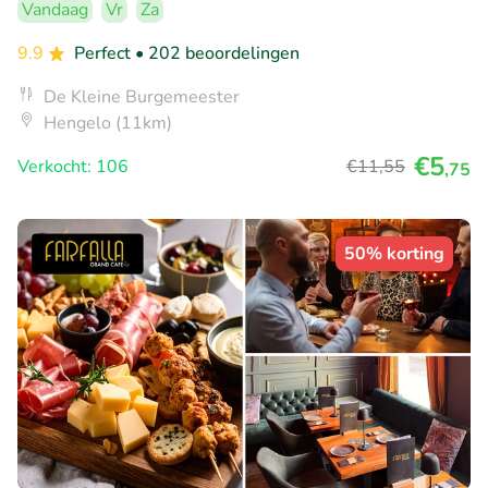
Vandaag
Vr
Za
9.9
Perfect
• 202 beoordelingen
De Kleine Burgemeester
Hengelo (11km)
€5
Verkocht: 106
€11
,55
,75
50% korting