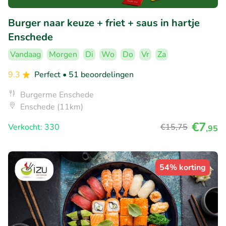
Burger naar keuze + friet + saus in hartje
Enschede
Vandaag
Morgen
Di
Wo
Do
Vr
Za
9.3
Perfect
• 51 beoordelingen
Burgerme Enschede
Enschede (11km)
€7
Verkocht: 330
€15
,75
,95
54% korting