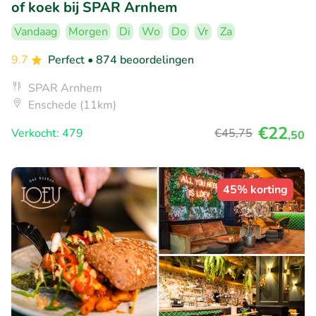
of koek bij SPAR Arnhem
Vandaag
Morgen
Di
Wo
Do
Vr
Za
9.7
Perfect
• 874 beoordelingen
SPAR Arnhem
Enschede (11km)
€22
Verkocht: 479
€45
,75
,50
45% korting