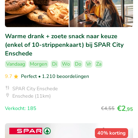
Warme drank + zoete snack naar keuze
(enkel of 10-strippenkaart) bij SPAR City
Enschede
Vandaag
Morgen
Di
Wo
Do
Vr
Za
9.7
Perfect
• 1.210 beoordelingen
SPAR City Enschede
Enschede (11km)
€2
Verkocht: 185
€4
,55
,95
40% korting