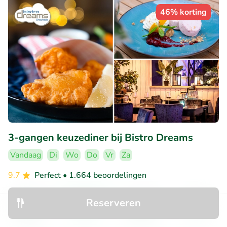
46% korting
3-gangen keuzediner bij Bistro Dreams
Vandaag
Di
Wo
Do
Vr
Za
9.7
Perfect
• 1.664 beoordelingen
Bistro Dreams
Reserveren
Enschede (11km)
Ontdek
Zoeken
Boekingen
Menu