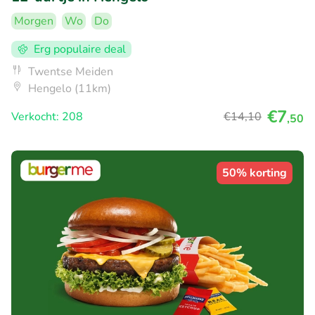
Morgen
Wo
Do
Erg populaire deal
Twentse Meiden
Hengelo (11km)
€7
Verkocht: 208
€14
,10
,50
50% korting