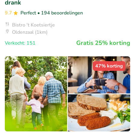
drank
9.7
Perfect
• 194 beoordelingen
Bistro 't Koetsiertje
Oldenzaal (1km)
Gratis 25% korting
Verkocht: 151
47% korting