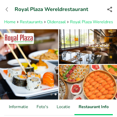
+31882050505
Royal Plaza Wereldrestaurant
Bereikbaar tot 23:00 uur
Home
Restaurants
Oldenzaal
Royal Plaza Wereldresta
d
Informatie
Foto's
Locatie
Restaurant Info