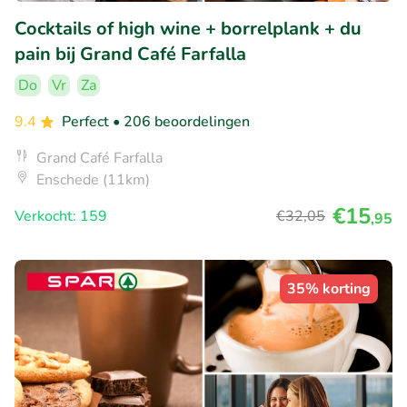
Cocktails of high wine + borrelplank + du
pain bij Grand Café Farfalla
Do
Vr
Za
9.4
Perfect
• 206 beoordelingen
Grand Café Farfalla
Enschede (11km)
€15
Verkocht: 159
€32
,05
,95
35% korting