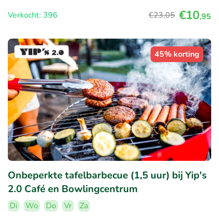
€10
Verkocht: 396
€23
,05
,95
45% korting
Onbeperkte tafelbarbecue (1,5 uur) bij Yip's
2.0 Café en Bowlingcentrum
Di
Wo
Do
Vr
Za