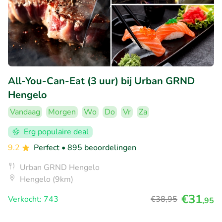
All-You-Can-Eat (3 uur) bij Urban GRND
Hengelo
Vandaag
Morgen
Wo
Do
Vr
Za
Erg populaire deal
9.2
Perfect
• 895 beoordelingen
Urban GRND Hengelo
Hengelo (9km)
€31
Verkocht: 743
€38
,95
,95