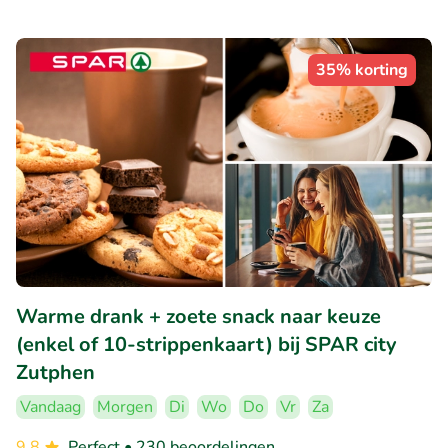
35% korting
Warme drank + zoete snack naar keuze
(enkel of 10-strippenkaart) bij SPAR city
Zutphen
Vandaag
Morgen
Di
Wo
Do
Vr
Za
9.8
Perfect
• 230 beoordelingen