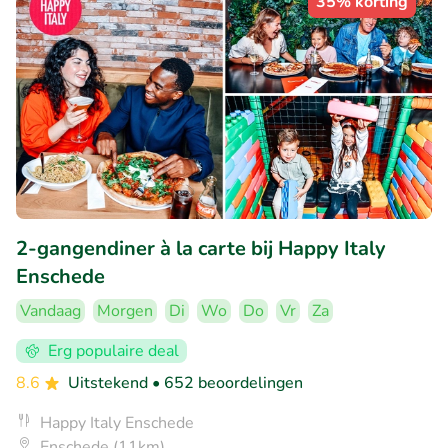
35% korting
2-gangendiner à la carte bij Happy Italy
Enschede
Vandaag
Morgen
Di
Wo
Do
Vr
Za
Erg populaire deal
8.6
Uitstekend
• 652 beoordelingen
Happy Italy Enschede
Enschede (11km)