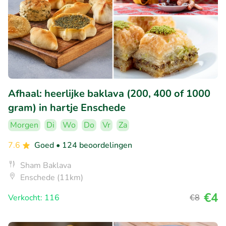
Afhaal: heerlijke baklava (200, 400 of 1000
gram) in hartje Enschede
Morgen
Di
Wo
Do
Vr
Za
7.6
Goed
• 124 beoordelingen
Sham Baklava
Enschede (11km)
€4
Verkocht: 116
€8