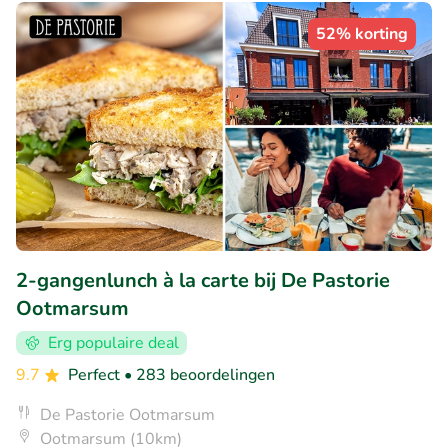
52% korting
2-gangenlunch à la carte bij De Pastorie
Ootmarsum
Erg populaire deal
9.7
Perfect
• 283 beoordelingen
De Pastorie Ootmarsum
Ootmarsum (10km)