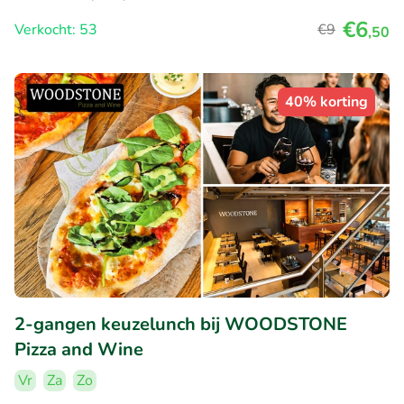
€6
Verkocht: 53
€9
,50
40% korting
2-gangen keuzelunch bij WOODSTONE
Pizza and Wine
Vr
Za
Zo