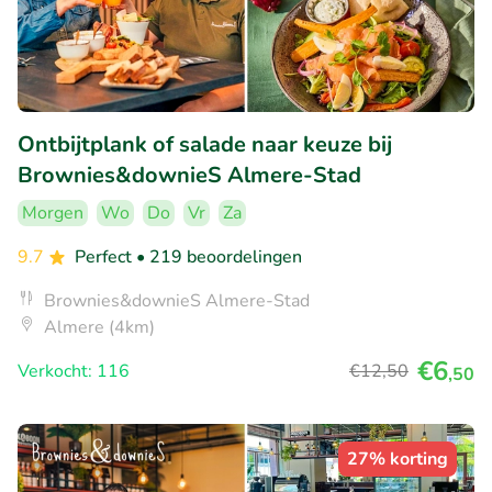
Ontbijtplank of salade naar keuze bij
Brownies&downieS Almere-Stad
Morgen
Wo
Do
Vr
Za
9.7
Perfect
• 219 beoordelingen
Brownies&downieS Almere-Stad
Almere (4km)
€6
Verkocht: 116
€12
,50
,50
27% korting