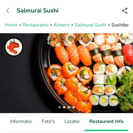
+31882050505
Salmurai Sushi
Bereikbaar tot 23:00 uur
Home
Restaurants
Almere
Salmurai Sushi
Sushibox n
d
Informatie
Foto's
Locatie
Restaurant Info