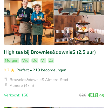
High tea bij Brownies&downieS (2,5 uur)
Morgen
Wo
Do
Vr
Za
9.7
Perfect
• 219 beoordelingen
Brownies&downieS Almere-Stad
Almere (4km)
€18
Verkocht: 158
€26
,95