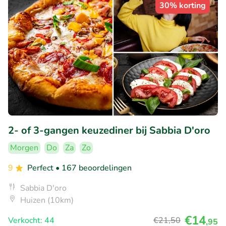
30% korting
2- of 3-gangen keuzediner bij Sabbia D'oro
Morgen
Do
Za
Zo
9
Perfect
• 167 beoordelingen
Sabbia D'oro
Huizen (10km)
€14
Verkocht: 44
€21
,50
,95