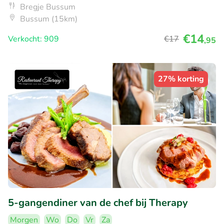
Bregje Bussum
Bussum (15km)
€14
Verkocht: 909
€17
,95
27% korting
5-gangendiner van de chef bij Therapy
Morgen
Wo
Do
Vr
Za