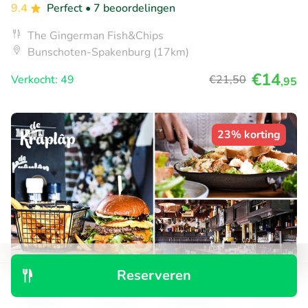
9.4
Perfect
• 7 beoordelingen
The Gingerman Fish&Chips
Bunschoten-Spakenburg (17km)
€14
Verkocht: 49
€21
,50
,95
23% korting
Reserveren
Ontdek
Zoeken
Boekingen
Menu
3-gangendiner à la carte bij De Krâplâp