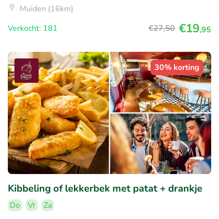
Muiden (16km)
€19
Verkocht: 181
€27
,50
,95
30% korting
Kibbeling of lekkerbek met patat + drankje
Do
Vr
Za