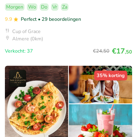
Morgen
Wo
Do
Vr
Za
9.9
Perfect
• 29 beoordelingen
Cup of Grace
Almere (0km)
€17
Verkocht: 37
€24
,50
,50
35% korting