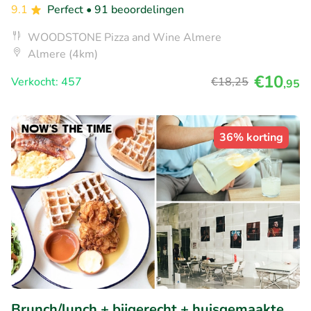
9.1
Perfect
• 91 beoordelingen
WOODSTONE Pizza and Wine Almere
Almere (4km)
€10
Verkocht: 457
€18
,25
,95
36% korting
Brunch/lunch + bijgerecht + huisgemaakte