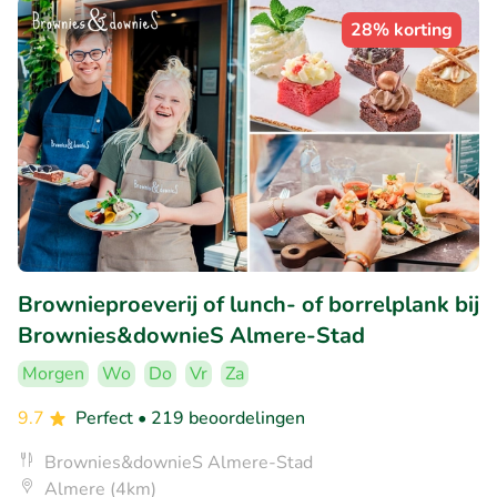
28% korting
Brownieproeverij of lunch- of borrelplank bij
Brownies&downieS Almere-Stad
Morgen
Wo
Do
Vr
Za
9.7
Perfect
• 219 beoordelingen
Brownies&downieS Almere-Stad
Almere (4km)