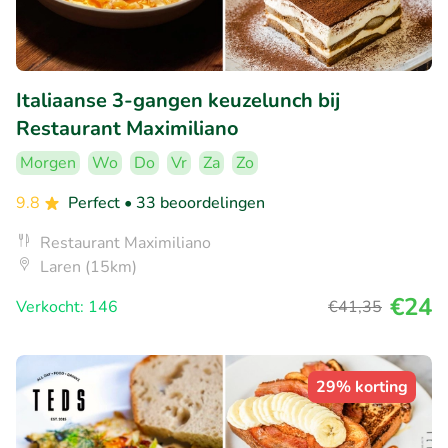
Italiaanse 3-gangen keuzelunch bij
Restaurant Maximiliano
Morgen
Wo
Do
Vr
Za
Zo
9.8
Perfect
• 33 beoordelingen
Restaurant Maximiliano
Laren (15km)
€24
Verkocht: 146
€41
,35
29% korting