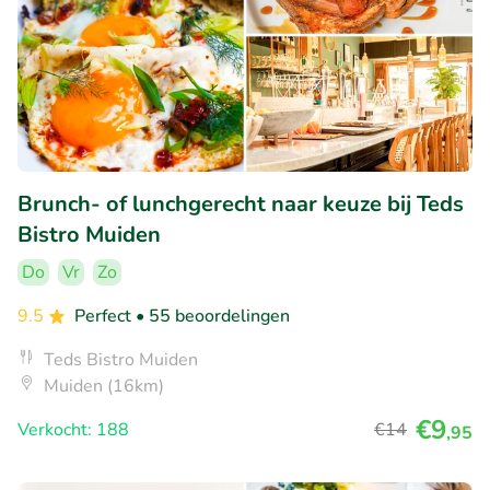
Brunch- of lunchgerecht naar keuze bij Teds
Bistro Muiden
Do
Vr
Zo
9.5
Perfect
• 55 beoordelingen
Teds Bistro Muiden
Muiden (16km)
€9
Verkocht: 188
€14
,95