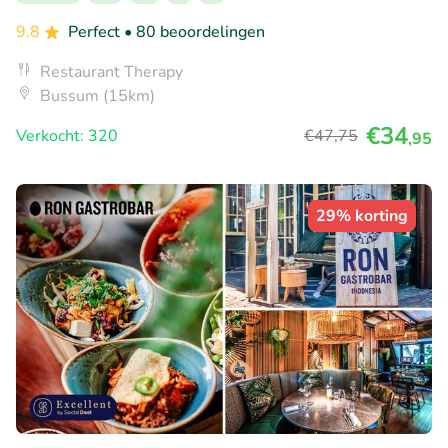
9.8
Perfect
• 80 beoordelingen
Restaurant Therapy
Bussum (15km)
€34
Verkocht: 320
€47
,75
,95
29% korting