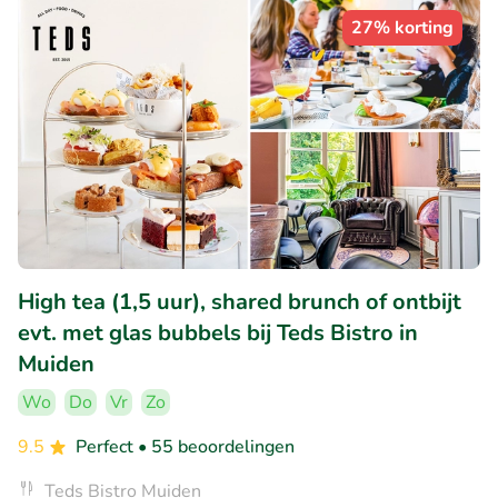
27% korting
High tea (1,5 uur), shared brunch of ontbijt
evt. met glas bubbels bij Teds Bistro in
Muiden
Wo
Do
Vr
Zo
9.5
Perfect
• 55 beoordelingen
Teds Bistro Muiden