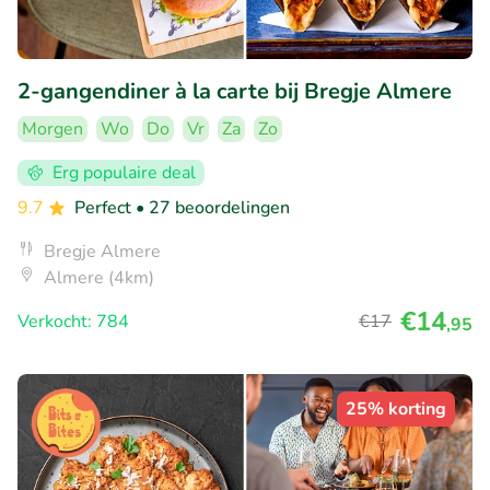
2-gangendiner à la carte bij Bregje Almere
Morgen
Wo
Do
Vr
Za
Zo
Erg populaire deal
9.7
Perfect
• 27 beoordelingen
Bregje Almere
Almere (4km)
€14
Verkocht: 784
€17
,95
25% korting