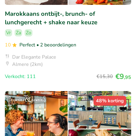
Marokkaans ontbijt-, brunch- of
lunchgerecht + shake naar keuze
Vr
Za
Zo
10
Perfect
• 2 beoordelingen
Dar Elegante Palace
Almere (2km)
€9
Verkocht: 111
€15
,30
,95
48% korting