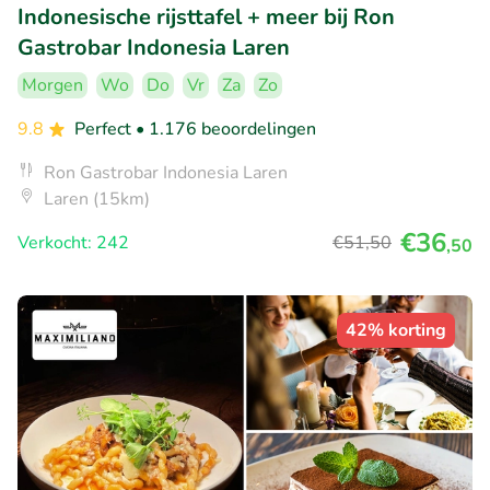
Indonesische rijsttafel + meer bij Ron
Gastrobar Indonesia Laren
Morgen
Wo
Do
Vr
Za
Zo
9.8
Perfect
• 1.176 beoordelingen
Ron Gastrobar Indonesia Laren
Laren (15km)
€36
Verkocht: 242
€51
,50
,50
42% korting