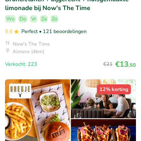
limonade bij Now's The Time
Wo
Do
Vr
Za
Zo
9.6
Perfect
• 121 beoordelingen
Now's The Time
Almere (4km)
€13
Verkocht: 223
€21
,50
12% korting