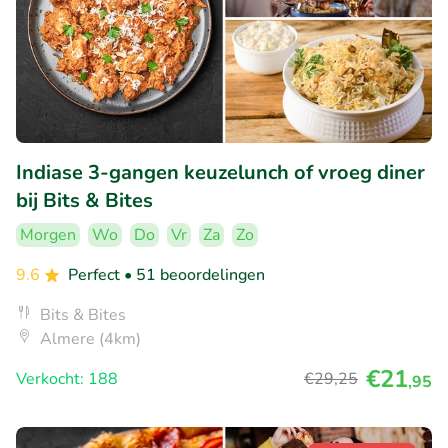
Indiase 3-gangen keuzelunch of vroeg diner
bij Bits & Bites
Morgen
Wo
Do
Vr
Za
Zo
9.6
Perfect
• 51 beoordelingen
Bits & Bites
Almere (4km)
€21
Verkocht: 188
€29
,25
,95