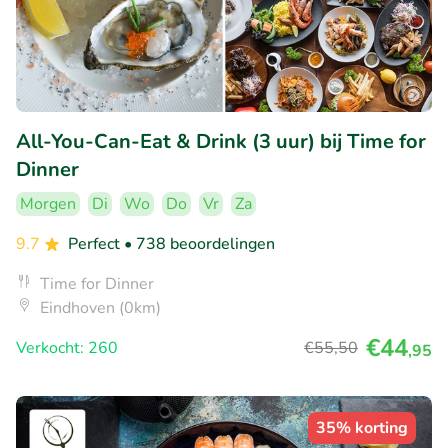
All-You-Can-Eat & Drink (3 uur) bij Time for
Dinner
Morgen
Di
Wo
Do
Vr
Za
9.7
Perfect
• 738 beoordelingen
Time for Dinner
Eindhoven (0km)
€44
Verkocht: 260
€55
,50
,95
35% korting