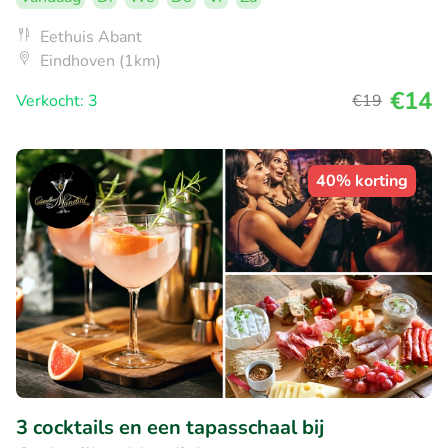
Eethuis Abant
Eindhoven (1km)
€14
Verkocht: 3
€19
40% korting
3 cocktails en een tapasschaal bij