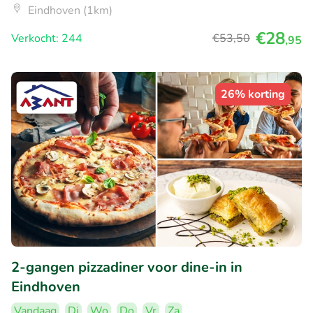
Eindhoven (1km)
€28
Verkocht: 244
€53
,50
,95
26% korting
2-gangen pizzadiner voor dine-in in
Eindhoven
Vandaag
Di
Wo
Do
Vr
Za