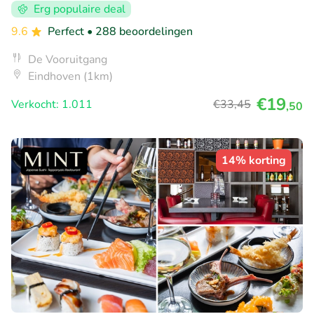
Erg populaire deal
9.6
Perfect
• 288 beoordelingen
De Vooruitgang
Eindhoven (1km)
€19
Verkocht: 1.011
€33
,45
,50
14% korting