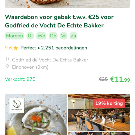
Waardebon voor gebak t.w.v. €25 voor
Godfried de Vocht De Echte Bakker
Morgen
Di
Wo
Do
Vr
Za
9.6
Perfect
• 2.251 beoordelingen
Godfried de Vocht De Echte Bakker
Eindhoven (0km)
€11
Verkocht: 975
€25
,99
19% korting