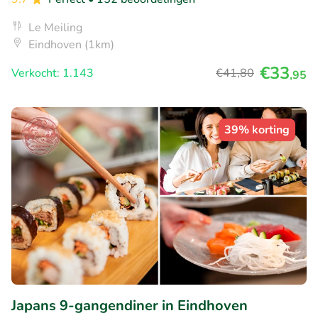
Le Meiling
Eindhoven (1km)
€33
Verkocht: 1.143
€41
,80
,95
39% korting
Japans 9-gangendiner in Eindhoven