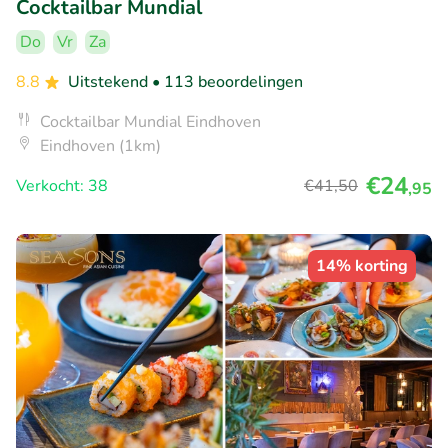
Cocktailbar Mundial
Do
Vr
Za
8.8
Uitstekend
• 113 beoordelingen
Cocktailbar Mundial Eindhoven
Eindhoven (1km)
€24
Verkocht: 38
€41
,50
,95
14% korting