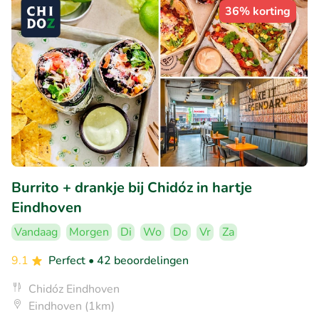
36% korting
Burrito + drankje bij Chidóz in hartje
Eindhoven
Vandaag
Morgen
Di
Wo
Do
Vr
Za
9.1
Perfect
• 42 beoordelingen
Chidóz Eindhoven
Eindhoven (1km)