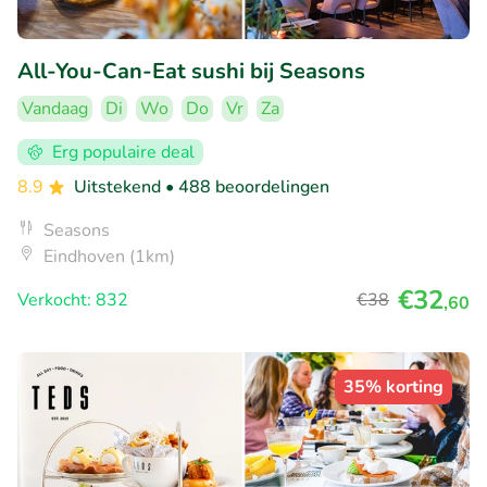
All-You-Can-Eat sushi bij Seasons
Vandaag
Di
Wo
Do
Vr
Za
Erg populaire deal
8.9
Uitstekend
• 488 beoordelingen
Seasons
Eindhoven (1km)
€32
Verkocht: 832
€38
,60
35% korting