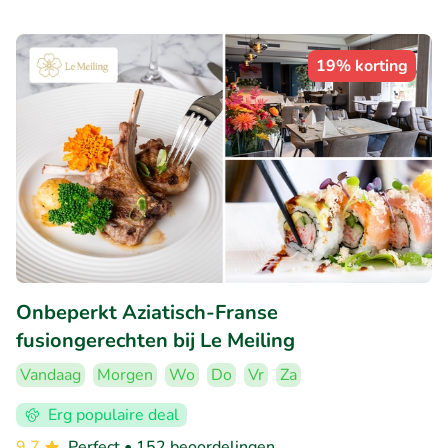
19% korting
Onbeperkt Aziatisch-Franse
fusiongerechten bij Le Meiling
Vandaag
Morgen
Wo
Do
Vr
Za
Erg populaire deal
9.7
Perfect
• 152 beoordelingen