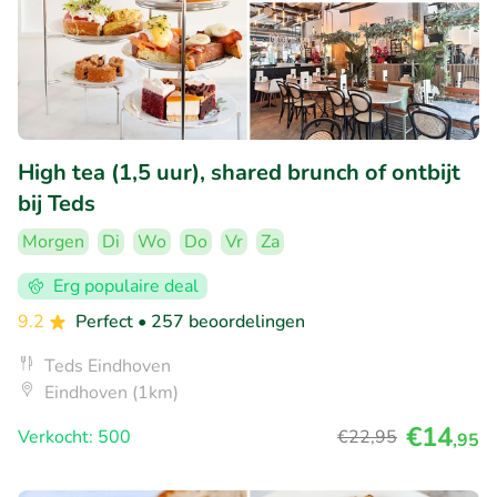
High tea (1,5 uur), shared brunch of ontbijt
bij Teds
Morgen
Di
Wo
Do
Vr
Za
Erg populaire deal
9.2
Perfect
• 257 beoordelingen
Teds Eindhoven
Eindhoven (1km)
€14
Verkocht: 500
€22
,95
,95