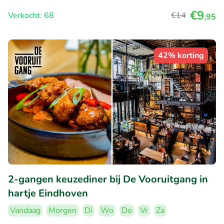
€9
Verkocht: 68
€14
,95
42% korting
2-gangen keuzediner bij De Vooruitgang in
hartje Eindhoven
Vandaag
Morgen
Di
Wo
Do
Vr
Za