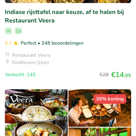
Indiase rijsttafel naar keuze, af te halen bij
Restaurant Veera
Vr
Za
9.1
Perfect
• 348 beoordelingen
Restaurant Veera
Eindhoven (1km)
€14
Verkocht: 145
€28
,95
39% korting