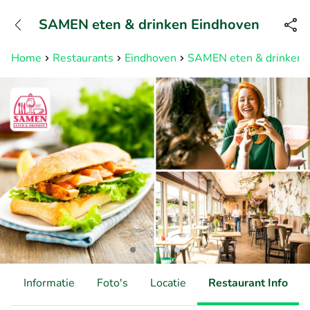
+31882050505
SAMEN eten & drinken Eindhoven
Bereikbaar tot 23:00 uur
Home
Restaurants
Eindhoven
SAMEN eten & drinken 
d
Informatie
Foto's
Locatie
Restaurant Info