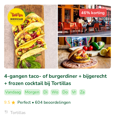
46% korting
4-gangen taco- of burgerdiner + bijgerecht
+ frozen cocktail bij Tortillas
Vandaag
Morgen
Di
Wo
Do
Vr
Za
9.5
Perfect
• 604 beoordelingen
Tortillas