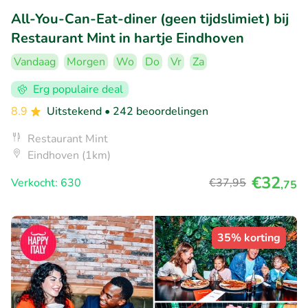
All-You-Can-Eat-diner (geen tijdslimiet) bij
Restaurant Mint in hartje Eindhoven
Vandaag
Morgen
Wo
Do
Vr
Za
Erg populaire deal
8.9
Uitstekend
• 242 beoordelingen
Restaurant Mint
Eindhoven (1km)
€32
Verkocht: 630
€37
,95
,75
35% korting