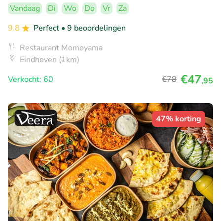
Vandaag
Di
Wo
Do
Vr
Za
9.8
Perfect
• 9 beoordelingen
Restaurant Momoyama
Eindhoven (1km)
€47
Verkocht: 60
€78
,95
47% korting