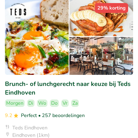
29% korting
Brunch- of lunchgerecht naar keuze bij Teds
Eindhoven
Morgen
Di
Wo
Do
Vr
Za
9.2
Perfect
• 257 beoordelingen
Teds Eindhoven
Eindhoven (1km)