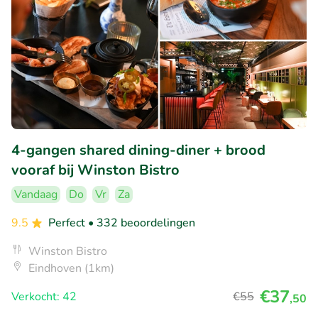
4-gangen shared dining-diner + brood
vooraf bij Winston Bistro
Vandaag
Do
Vr
Za
9.5
Perfect
• 332 beoordelingen
Winston Bistro
Eindhoven (1km)
€37
Verkocht: 42
€55
,50