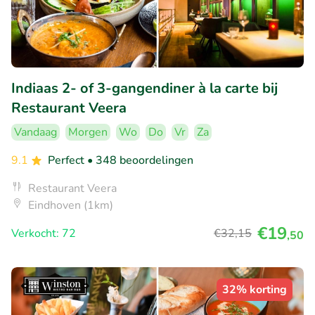
Indiaas 2- of 3-gangendiner à la carte bij
Restaurant Veera
Vandaag
Morgen
Wo
Do
Vr
Za
9.1
Perfect
• 348 beoordelingen
Restaurant Veera
Eindhoven (1km)
€19
Verkocht: 72
€32
,15
,50
32% korting