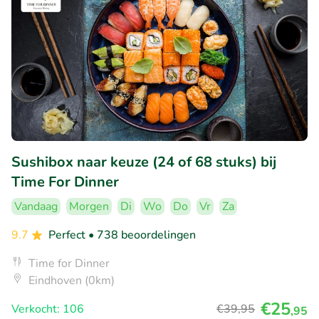
Sushibox naar keuze (24 of 68 stuks) bij
Time For Dinner
Vandaag
Morgen
Di
Wo
Do
Vr
Za
9.7
Perfect
• 738 beoordelingen
Time for Dinner
Eindhoven (0km)
€25
Verkocht: 106
€39
,95
,95