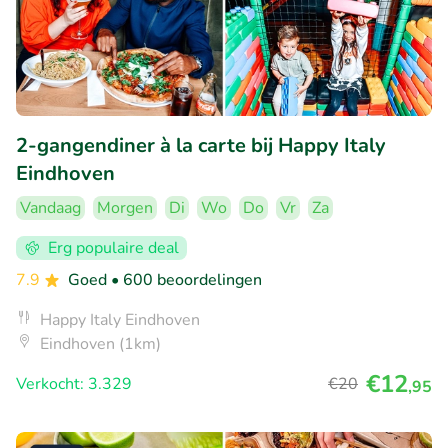
2-gangendiner à la carte bij Happy Italy
Eindhoven
Vandaag
Morgen
Di
Wo
Do
Vr
Za
Erg populaire deal
7.9
Goed
• 600 beoordelingen
Happy Italy Eindhoven
Eindhoven (1km)
€12
Verkocht: 3.329
€20
,95