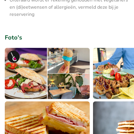
Uiteraard wordt er rekening gehouden met vegetariërs
en (di)eetwensen of allergieën, vermeld deze bij je
reservering
Foto's