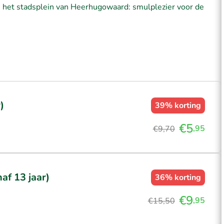
n het stadsplein van Heerhugowaard: smulplezier voor de
)
39%
korting
€5
,95
€9,70
f 13 jaar)
36%
korting
€9
,95
€15,50