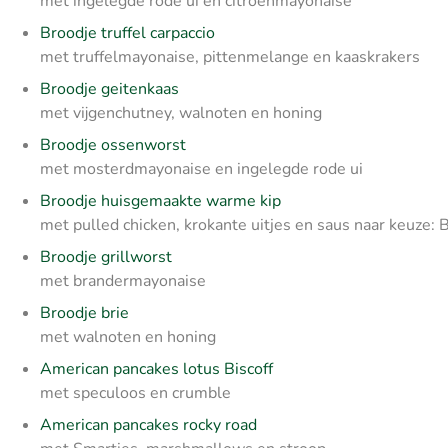
met ingelegde rode ui en citroenmayonaise
Broodje truffel carpaccio
met truffelmayonaise, pittenmelange en kaaskrakers
Broodje geitenkaas
met vijgenchutney, walnoten en honing
Broodje ossenworst
met mosterdmayonaise en ingelegde rode ui
Broodje huisgemaakte warme kip
met pulled chicken, krokante uitjes en saus naar keuze: 
Broodje grillworst
met brandermayonaise
Broodje brie
met walnoten en honing
American pancakes lotus Biscoff
met speculoos en crumble
American pancakes rocky road