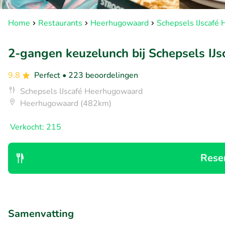
Home
Restaurants
Heerhugowaard
Schepsels IJscafé
2-gangen keuzelunch bij Schepsels IJs
9.8
Perfect
• 223 beoordelingen
Schepsels IJscafé Heerhugowaard
Heerhugowaard (482km)
Verkocht: 215
Rese
Samenvatting