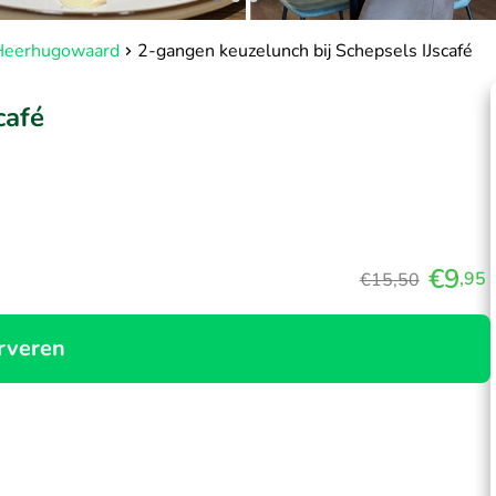
 Heerhugowaard
2-gangen keuzelunch bij Schepsels IJscafé
café
€9
,95
€15,50
rveren