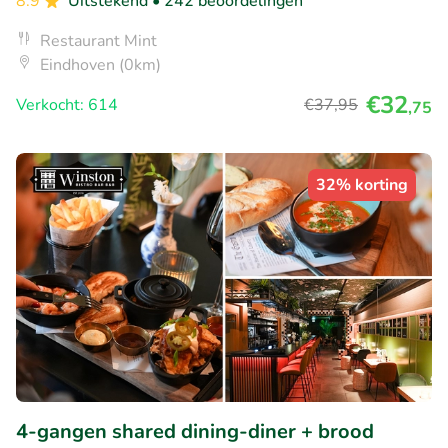
8.9
Uitstekend
• 242 beoordelingen
Restaurant Mint
Eindhoven (0km)
€32
Verkocht: 614
€37
,95
,75
32% korting
4-gangen shared dining-diner + brood