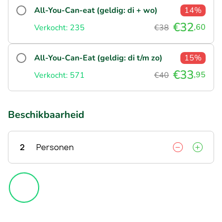
All-You-Can-eat (geldig: di + wo)
14%
€32
,60
Verkocht: 235
€38
All-You-Can-Eat (geldig: di t/m zo)
15%
€33
,95
Verkocht: 571
€40
Beschikbaarheid
2
Personen