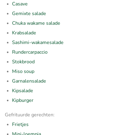
Casave
Gemixte salade
Chuka wakame salade
Krabsalade
Sashimi-wakamesalade
Rundercarpaccio
Stokbrood
Miso soup
Garnalensalade
Kipsalade
Kipburger
Gefrituurde gerechten:
Frietjes
Mini-loempia