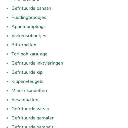
Gefrituurde banaan
Puddingbroodjes
Appeldumplings
Varkensribbetjes
Bitterballen
Tori noh kara-age
Gefrituurde inktvisringen
Gefrituurde kip
Kippenvleugels
Mini-frikandellen
Sesamballen
Gefrituurde witvis
Gefrituurde garnalen
Gefrituurde gamba's