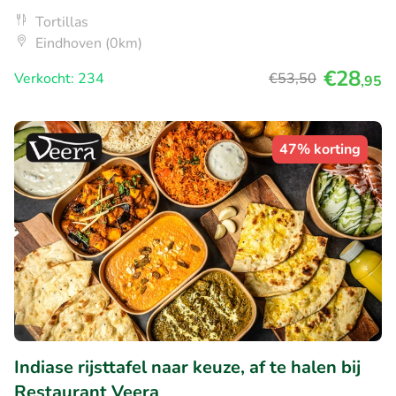
Tortillas
Eindhoven (0km)
€28
Verkocht: 234
€53
,50
,95
47% korting
Indiase rijsttafel naar keuze, af te halen bij
Restaurant Veera