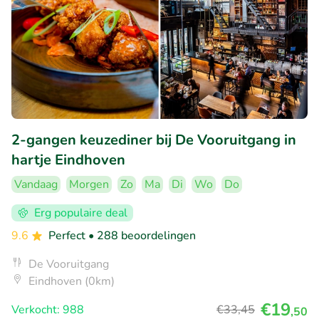
2-gangen keuzediner bij De Vooruitgang in
hartje Eindhoven
Vandaag
Morgen
Zo
Ma
Di
Wo
Do
Erg populaire deal
9.6
Perfect
• 288 beoordelingen
De Vooruitgang
Eindhoven (0km)
€19
Verkocht: 988
€33
,45
,50