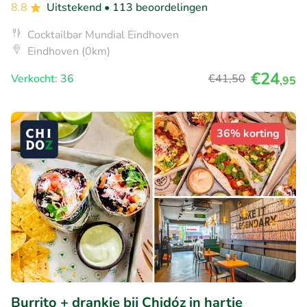
8.8
Uitstekend
• 113 beoordelingen
Cocktailbar Mundial Eindhoven
Eindhoven (0km)
€24
Verkocht: 36
€41
,50
,95
36% korting
Burrito + drankje bij Chidóz in hartje