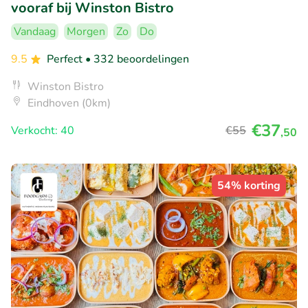
vooraf bij Winston Bistro
Vandaag
Morgen
Zo
Do
9.5
Perfect
• 332 beoordelingen
Winston Bistro
Eindhoven (0km)
€37
Verkocht: 40
€55
,50
54% korting