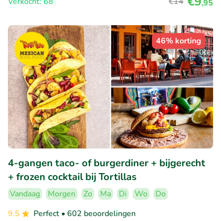
€9
Verkocht: 68
€14
,95
46% korting
4-gangen taco- of burgerdiner + bijgerecht
+ frozen cocktail bij Tortillas
Vandaag
Morgen
Zo
Ma
Di
Wo
Do
9.5
Perfect
• 602 beoordelingen