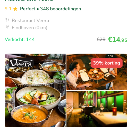
9.1
Perfect
• 348 beoordelingen
Restaurant Veera
Eindhoven (0km)
€14
Verkocht: 144
€28
,95
39% korting