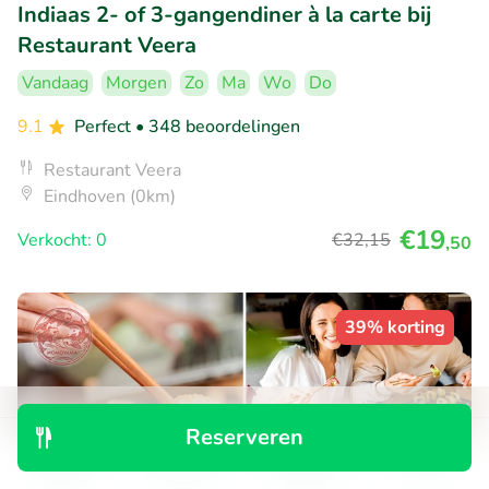
Indiaas 2- of 3-gangendiner à la carte bij
Restaurant Veera
Vandaag
Morgen
Zo
Ma
Wo
Do
9.1
Perfect
• 348 beoordelingen
Restaurant Veera
Eindhoven (0km)
€19
Verkocht: 0
€32
,15
,50
39% korting
Reserveren
Ontdek
Zoeken
Boekingen
Menu