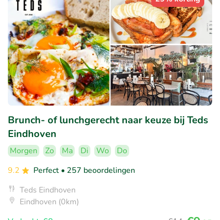
Brunch- of lunchgerecht naar keuze bij Teds
Eindhoven
Morgen
Zo
Ma
Di
Wo
Do
9.2
Perfect
• 257 beoordelingen
Teds Eindhoven
Eindhoven (0km)