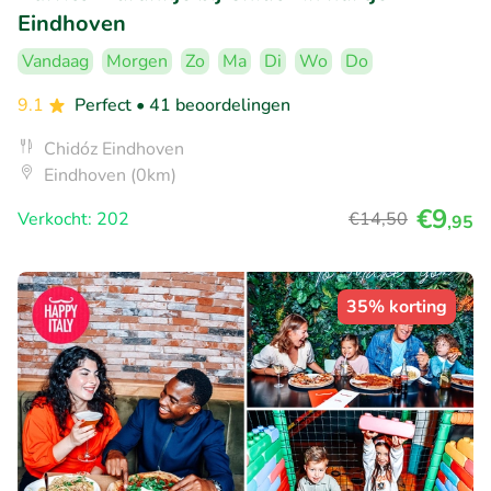
Eindhoven
Vandaag
Morgen
Zo
Ma
Di
Wo
Do
9.1
Perfect
• 41 beoordelingen
Chidóz Eindhoven
Eindhoven (0km)
€9
Verkocht: 202
€14
,50
,95
35% korting