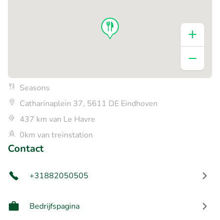
Seasons
Catharinaplein 37, 5611 DE Eindhoven
437 km van Le Havre
0km van treinstation
Contact
+31882050505
Bedrijfspagina