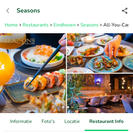
+31882050505
Seasons
Bereikbaar tot 23:00 uur
Home
Restaurants
Eindhoven
Seasons
All-You-Can-E
d
Informatie
Foto's
Locatie
Restaurant Info