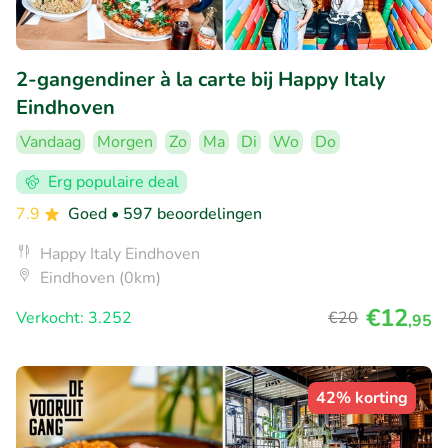
2-gangendiner à la carte bij Happy Italy
Eindhoven
Vandaag
Morgen
Zo
Ma
Di
Wo
Do
Erg populaire deal
7.9
Goed
• 597 beoordelingen
Happy Italy Eindhoven
Eindhoven (0km)
€12
Verkocht: 3.252
€20
,95
42% korting