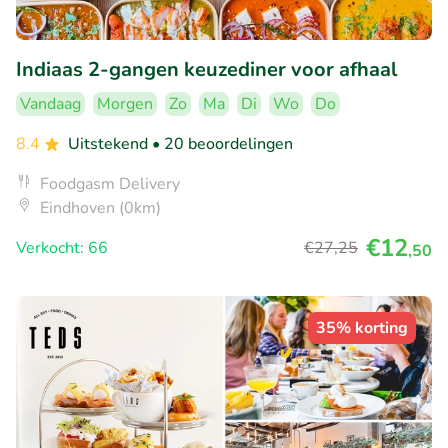
Indiaas 2-gangen keuzediner voor afhaal
Vandaag
Morgen
Zo
Ma
Di
Wo
Do
8.4
Uitstekend
• 20 beoordelingen
Foodgasm Delivery
Eindhoven (0km)
€12
Verkocht: 66
€27
,25
,50
35% korting