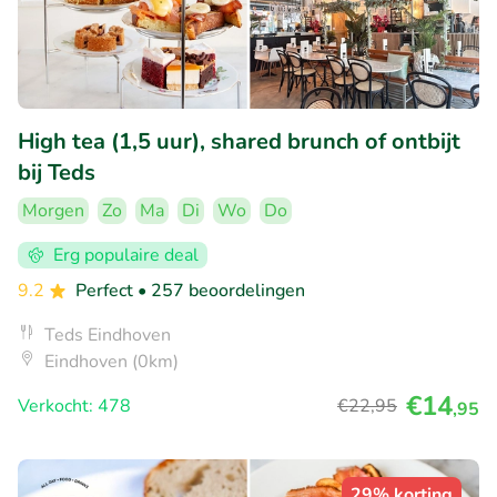
High tea (1,5 uur), shared brunch of ontbijt
bij Teds
Morgen
Zo
Ma
Di
Wo
Do
Erg populaire deal
9.2
Perfect
• 257 beoordelingen
Teds Eindhoven
Eindhoven (0km)
€14
Verkocht: 478
€22
,95
,95
29% korting