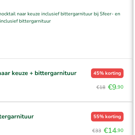
ktail naar keuze inclusief bittergarnituur bij Sfeer- en
nclusief bittergarnituur
naar keuze + bittergarnituur
45%
korting
€9
,90
€18
tergarnituur
55%
korting
€14
,90
€33