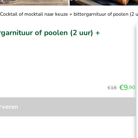
Cocktail of mocktail naar keuze + bittergarnituur of poolen (2 u
rgarnituur of poolen (2 uur) +
€9
,90
€18
rveren