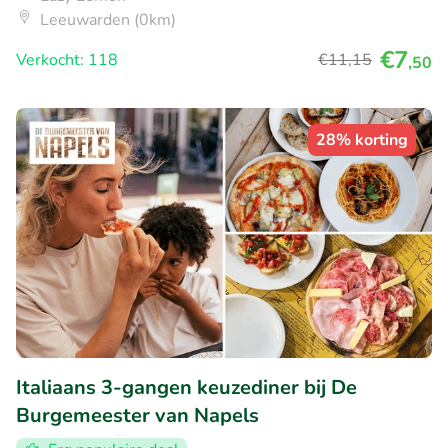
Leeuwarden (0km)
€7
Verkocht: 118
€11
,15
,50
28% korting
Italiaans 3-gangen keuzediner bij De
Burgemeester van Napels