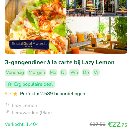
3-gangendiner à la carte bij Lazy Lemon
Vandaag
Morgen
Ma
Di
Wo
Do
Vr
Erg populaire deal
9.7
Perfect
• 2.589 beoordelingen
Lazy Lemon
Leeuwarden (0km)
€22
Verkocht: 1.404
€37
,50
,75