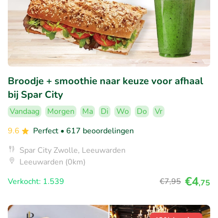
Broodje + smoothie naar keuze voor afhaal
bij Spar City
Vandaag
Morgen
Ma
Di
Wo
Do
Vr
9.6
Perfect
• 617 beoordelingen
Spar City Zwolle, Leeuwarden
Leeuwarden (0km)
€4
Verkocht: 1.539
€7
,95
,75