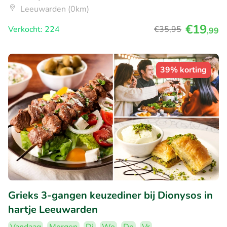
Leeuwarden (0km)
€19
Verkocht: 224
€35
,95
,99
39% korting
Grieks 3-gangen keuzediner bij Dionysos in
hartje Leeuwarden