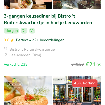
3-gangen keuzediner bij Bistro 't
Ruiterskwartiertje in hartje Leeuwarden
Morgen
Do
Vr
9.6
Perfect
• 221 beoordelingen
Bistro 't Ruiterskwartiertje
Leeuwarden (0km)
€21
Verkocht: 233
€40
,20
,95
43% korting