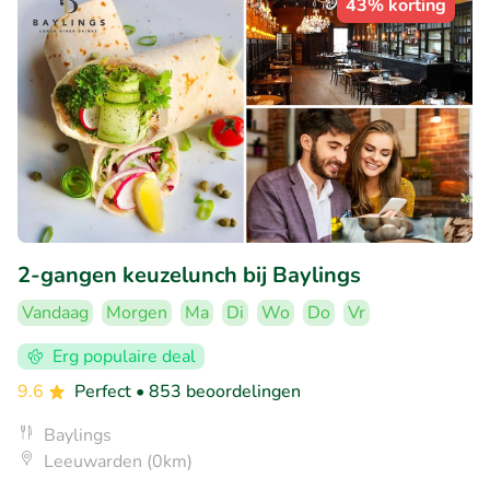
43% korting
2-gangen keuzelunch bij Baylings
Vandaag
Morgen
Ma
Di
Wo
Do
Vr
Erg populaire deal
9.6
Perfect
• 853 beoordelingen
Baylings
Leeuwarden (0km)