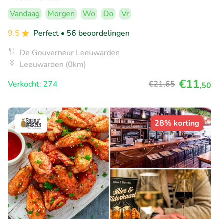
Vandaag
Morgen
Wo
Do
Vr
9.5
Perfect
• 56 beoordelingen
De Gouverneur Leeuwarden
Leeuwarden (0km)
€11
Verkocht: 274
€21
,65
,50
28% korting