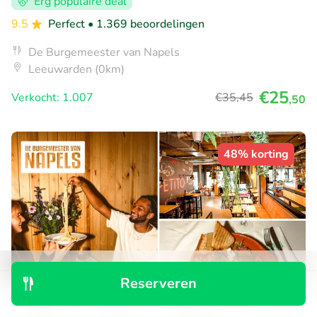
Erg populaire deal
9.5
Perfect
• 1.369 beoordelingen
De Burgemeester van Napels
Leeuwarden (0km)
€25
Verkocht: 1.007
€35
,45
,50
48% korting
Reserveren
Ontdek
Zoeken
Boekingen
Menu