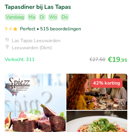
Tapasdiner bij Las Tapas
Vandaag
Ma
Di
Wo
Do
9.4
Perfect
• 515 beoordelingen
Las Tapas Leeuwarden
Leeuwarden (0km)
€19
Verkocht: 311
€27
,50
,95
42% korting