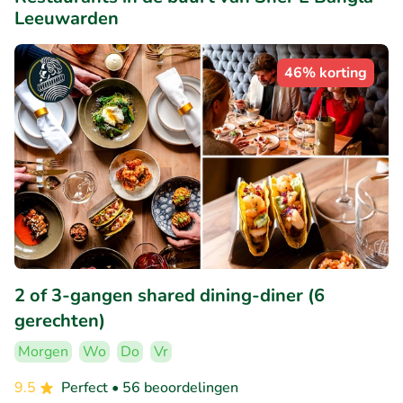
Leeuwarden
46% korting
2 of 3-gangen shared dining-diner (6
gerechten)
Morgen
Wo
Do
Vr
9.5
Perfect
• 56 beoordelingen