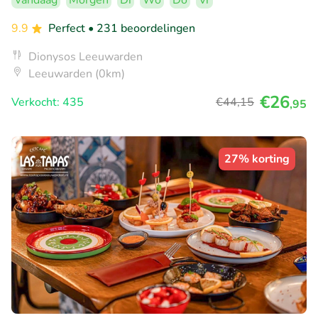
Vandaag
Morgen
Di
Wo
Do
Vr
9.9
Perfect
• 231 beoordelingen
Dionysos Leeuwarden
Leeuwarden (0km)
€26
Verkocht: 435
€44
,15
,95
27% korting