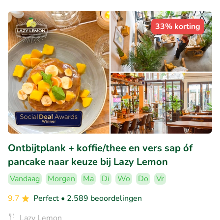
33% korting
Ontbijtplank + koffie/thee en vers sap óf
pancake naar keuze bij Lazy Lemon
Vandaag
Morgen
Ma
Di
Wo
Do
Vr
9.7
Perfect
• 2.589 beoordelingen
Lazy Lemon