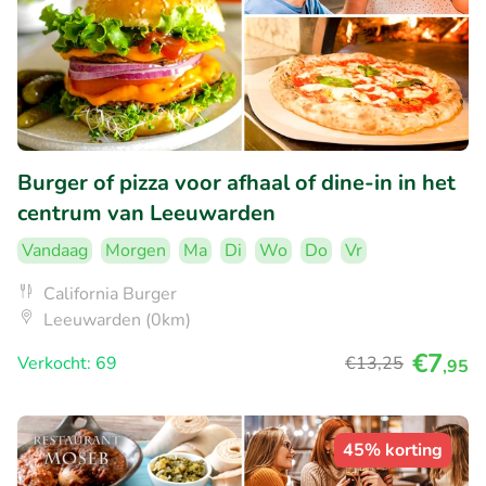
Burger of pizza voor afhaal of dine-in in het
centrum van Leeuwarden
Vandaag
Morgen
Ma
Di
Wo
Do
Vr
California Burger
Leeuwarden (0km)
€7
Verkocht: 69
€13
,25
,95
45% korting