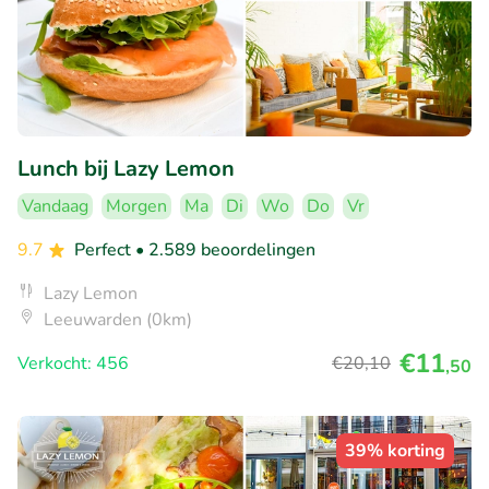
Lunch bij Lazy Lemon
Vandaag
Morgen
Ma
Di
Wo
Do
Vr
9.7
Perfect
• 2.589 beoordelingen
Lazy Lemon
Leeuwarden (0km)
€11
Verkocht: 456
€20
,10
,50
39% korting