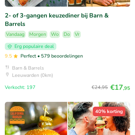
2- of 3-gangen keuzediner bij Barn &
Barrels
Vandaag
Morgen
Wo
Do
Vr
Erg populaire deal
9.5
Perfect
• 579 beoordelingen
Barn & Barrels
Leeuwarden (0km)
€17
Verkocht: 197
€24
,95
,95
40% korting