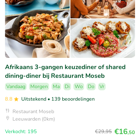
Afrikaans 3-gangen keuzediner of shared
dining-diner bij Restaurant Moseb
Vandaag
Morgen
Ma
Di
Wo
Do
Vr
8.8
Uitstekend
• 139 beoordelingen
Restaurant Moseb
Leeuwarden (0km)
€16
Verkocht: 195
€29
,95
,50