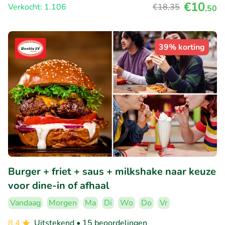
€10
Verkocht: 1.106
€18
,35
,50
39% korting
Burger + friet + saus + milkshake naar keuze
voor dine-in of afhaal
Vandaag
Morgen
Ma
Di
Wo
Do
Vr
8.4
Uitstekend
• 15 beoordelingen