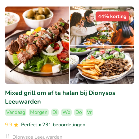
44% korting
Mixed grill om af te halen bij Dionysos
Leeuwarden
Vandaag
Morgen
Di
Wo
Do
Vr
9.9
Perfect
• 231 beoordelingen
Dionysos Leeuwarden