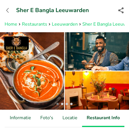
+31882050505
Sher E Bangla Leeuwarden
Bereikbaar tot 23:00 uur
Home
Restaurants
Leeuwarden
Sher E Bangla Leeuw
d
Informatie
Foto's
Locatie
Restaurant Info