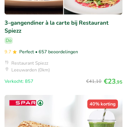
3-gangendiner à la carte bij Restaurant
Spiezz
Do
9.7
Perfect
• 657 beoordelingen
Restaurant Spiezz
Leeuwarden (0km)
€23
Verkocht: 857
€41
,10
,95
40% korting