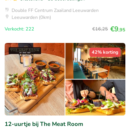
Double FF Centrum Zaailand Leeuwarden
Leeuwarden (0km)
€9
Verkocht: 222
€16
,25
,95
42% korting
12-uurtje bij The Meat Room