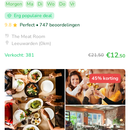
Morgen
Ma
Di
Wo
Do
Vr
Erg populaire deal
9.8
Perfect
• 747 beoordelingen
The Meat Room
Leeuwarden (0km)
€12
Verkocht: 381
€21
,50
,50
45% korting