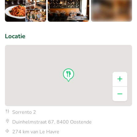
+3
Locatie
Sorrento 2
Duinhelmstraat 67, 8400 Oostende
274 km van Le Havre