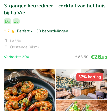
3-gangen keuzediner + cocktail van het huis
bij La Vie
Do
Zo
9.7
Perfect
• 130 beoordelingen
La Vie
Oostende (4km)
€26
Verkocht: 206
€63
,50
,50
37% korting