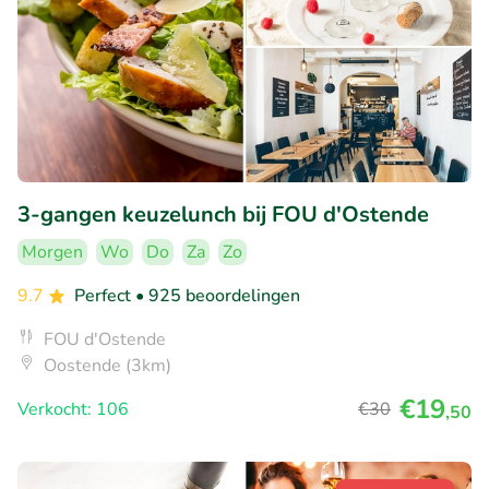
3-gangen keuzelunch bij FOU d'Ostende
Morgen
Wo
Do
Za
Zo
9.7
Perfect
• 925 beoordelingen
FOU d'Ostende
Oostende (3km)
€19
Verkocht: 106
€30
,50