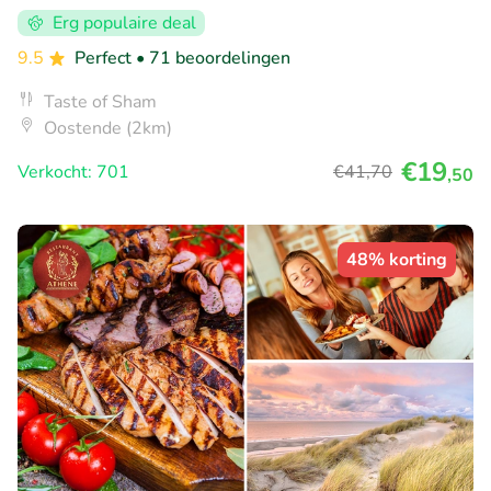
Erg populaire deal
9.5
Perfect
• 71 beoordelingen
Taste of Sham
Oostende (2km)
€19
Verkocht: 701
€41
,70
,50
48% korting