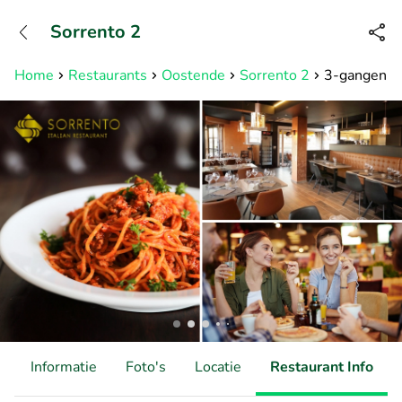
+31882050505
Sorrento 2
Bereikbaar tot 23:00 uur
Home
Restaurants
Oostende
Sorrento 2
3-gangen ke
d
Informatie
Foto's
Locatie
Restaurant Info