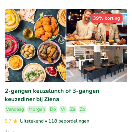
39% korting
2-gangen keuzelunch of 3-gangen
keuzediner bij Ziena
Vandaag
Morgen
Do
Vr
Za
Zo
8.7
Uitstekend
• 118 beoordelingen