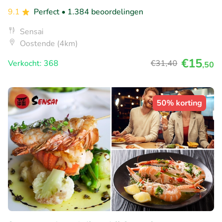
9.1
Perfect
• 1.384 beoordelingen
Sensai
Oostende (4km)
€15
Verkocht: 368
€31
,40
,50
50% korting