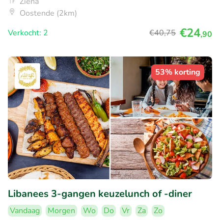
Ziena
Oostende (2km)
€24
Verkocht: 2
€40
,75
,90
53% korting
Libanees 3-gangen keuzelunch of -diner
Vandaag
Morgen
Wo
Do
Vr
Za
Zo