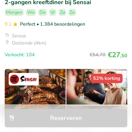
2-gangen kreeftdiner bij Sensai
Morgen
Wo
Do
Vr
Za
Zo
9.1
Perfect
• 1.384 beoordelingen
Sensai
Oostende (4km)
€27
Verkocht: 104
€54
,70
,50
52% korting
Reserveren
Ontdek
Zoeken
Boekingen
Menu