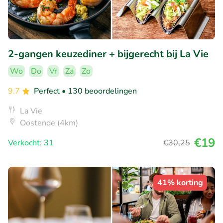
2-gangen keuzediner + bijgerecht bij La Vie
Wo
Do
Vr
Za
Zo
9.7
Perfect
• 130 beoordelingen
La Vie
Oostende (4km)
€19
Verkocht: 31
€30
,25
41% korting