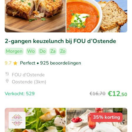
2-gangen keuzelunch bij FOU d’Ostende
Morgen
Wo
Do
Za
Zo
9.7
Perfect
• 925 beoordelingen
FOU d'Ostende
Oostende (3km)
€12
Verkocht: 529
€16
,70
,50
35% korting