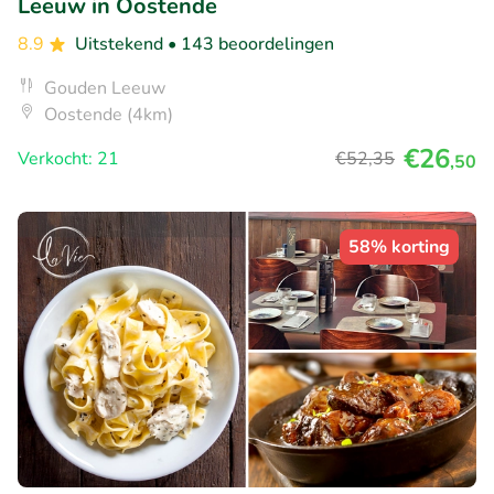
Leeuw in Oostende
8.9
Uitstekend
• 143 beoordelingen
Gouden Leeuw
Oostende (4km)
€26
Verkocht: 21
€52
,35
,50
58% korting