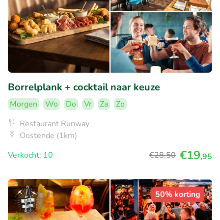
Borrelplank + cocktail naar keuze
Morgen
Wo
Do
Vr
Za
Zo
Restaurant Runway
Oostende (1km)
€19
Verkocht: 10
€28
,50
,95
50% korting