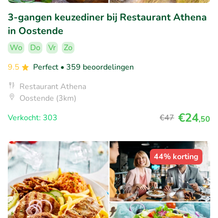
3-gangen keuzediner bij Restaurant Athena
in Oostende
Wo
Do
Vr
Zo
9.5
Perfect
• 359 beoordelingen
Restaurant Athena
Oostende (3km)
€24
Verkocht: 303
€47
,50
44% korting