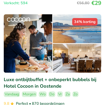
€29
Verkocht: 594
€56
,80
34% korting
Luxe ontbijtbuffet + onbeperkt bubbels bij
Hotel Cocoon in Oostende
Vandaag
Morgen
Wo
Do
Vr
Za
Zo
9.8
Perfect
• 870 beoordelingen