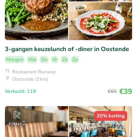
3-gangen keuzelunch of -diner in Oostende
Morgen
Wo
Do
Vr
Za
Zo
Restaurant Runway
Oostende (1km)
€39
Verkocht: 119
€65
30% korting