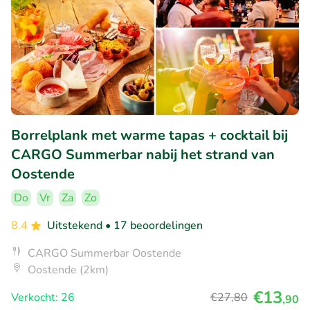
Borrelplank met warme tapas + cocktail bij
CARGO Summerbar nabij het strand van
Oostende
Do
Vr
Za
Zo
8.4
Uitstekend
• 17 beoordelingen
CARGO Summerbar Oostende
Oostende (2km)
€13
Verkocht: 26
€27
,80
,90