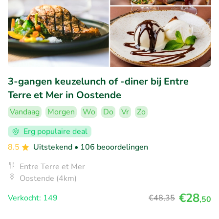
3-gangen keuzelunch of -diner bij Entre
Terre et Mer in Oostende
Vandaag
Morgen
Wo
Do
Vr
Zo
Erg populaire deal
8.5
Uitstekend
• 106 beoordelingen
Entre Terre et Mer
Oostende (4km)
€28
Verkocht: 149
€48
,35
,50