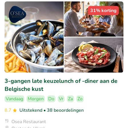
31% korting
3-gangen late keuzelunch of -diner aan de
Belgische kust
Vandaag
Morgen
Do
Vr
Za
Zo
8.7
Uitstekend
• 38 beoordelingen
Osea Restaurant