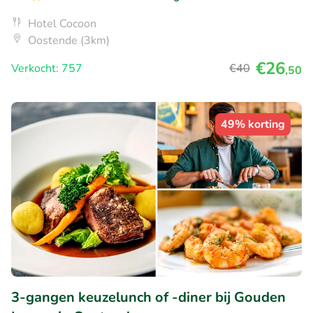
Hotel Cocoon
Oostende (3km)
€26
Verkocht: 757
€40
,50
49% korting
3-gangen keuzelunch of -diner bij Gouden