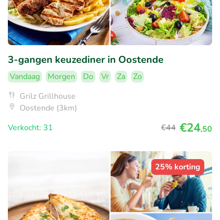
3-gangen keuzediner in Oostende
Vandaag
Morgen
Do
Vr
Za
Zo
Grilz Grillhouse
Oostende (3km)
€24
Verkocht: 31
€44
,50
25% korting