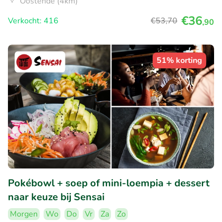
Oostende (4km)
€36
Verkocht: 416
€53
,70
,90
51% korting
Pokébowl + soep of mini-loempia + dessert
naar keuze bij Sensai
Morgen
Wo
Do
Vr
Za
Zo