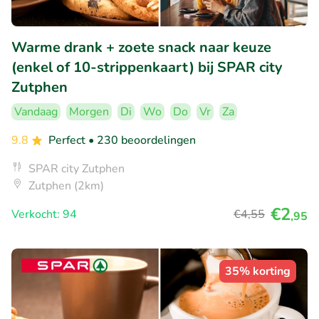
Warme drank + zoete snack naar keuze
(enkel of 10-strippenkaart) bij SPAR city
Zutphen
Vandaag
Morgen
Di
Wo
Do
Vr
Za
9.8
Perfect
• 230 beoordelingen
SPAR city Zutphen
Zutphen (2km)
€2
Verkocht: 94
€4
,55
,95
35% korting