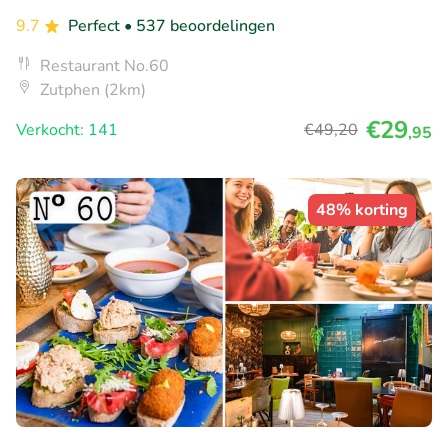
9.7
Perfect
• 537 beoordelingen
Restaurant No.60
Zutphen (2km)
€29
Verkocht: 141
€49
,20
,95
48% korting