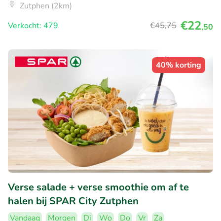
Zutphen (2km)
€22
Verkocht: 479
€45
,75
,50
40% korting
Verse salade + verse smoothie om af te
halen bij SPAR City Zutphen
Vandaag
Morgen
Di
Wo
Do
Vr
Za