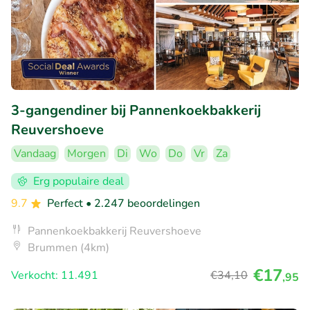
3-gangendiner bij Pannenkoekbakkerij
Reuvershoeve
Vandaag
Morgen
Di
Wo
Do
Vr
Za
Erg populaire deal
9.7
Perfect
• 2.247 beoordelingen
Pannenkoekbakkerij Reuvershoeve
Brummen (4km)
€17
Verkocht: 11.491
€34
,10
,95