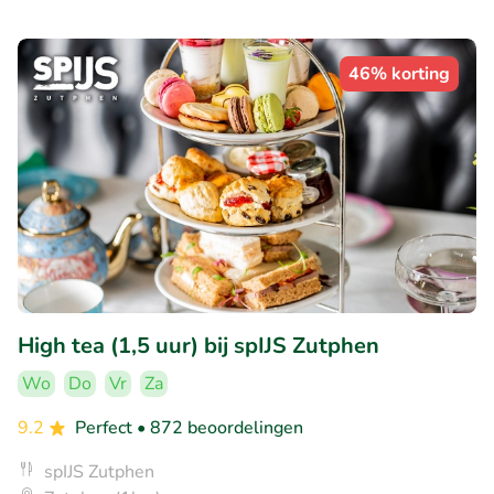
46% korting
High tea (1,5 uur) bij spIJS Zutphen
Wo
Do
Vr
Za
9.2
Perfect
• 872 beoordelingen
spIJS Zutphen