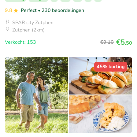
9.8
Perfect
• 230 beoordelingen
SPAR city Zutphen
Zutphen (2km)
€5
Verkocht: 153
€9
,10
,50
45% korting