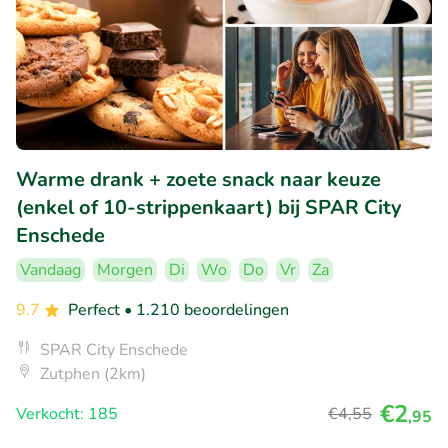
Warme drank + zoete snack naar keuze
(enkel of 10-strippenkaart) bij SPAR City
Enschede
Vandaag
Morgen
Di
Wo
Do
Vr
Za
9.7
Perfect
• 1.210 beoordelingen
SPAR City Enschede
Zutphen (2km)
€2
Verkocht: 185
€4
,55
,95