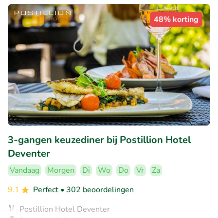
48% korting
3-gangen keuzediner bij Postillion Hotel
Deventer
Vandaag
Morgen
Di
Wo
Do
Vr
Za
9.1
Perfect
• 302 beoordelingen
Postillion Hotel Deventer