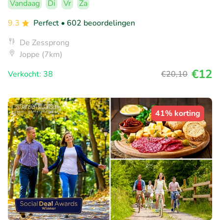
Vandaag
Di
Vr
Za
9.3
Perfect
• 602 beoordelingen
De Zessprong
Joppe (7km)
€12
Verkocht: 38
€20
,10
41% korting