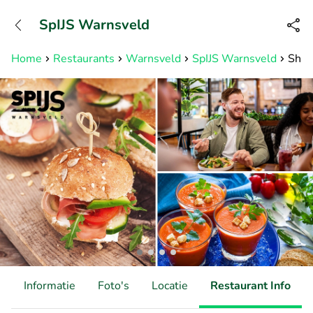
+31882050505
SpIJS Warnsveld
Bereikbaar tot 23:00 uur
Home
Restaurants
Warnsveld
SpIJS Warnsveld
Shar
d
Informatie
Foto's
Locatie
Restaurant Info