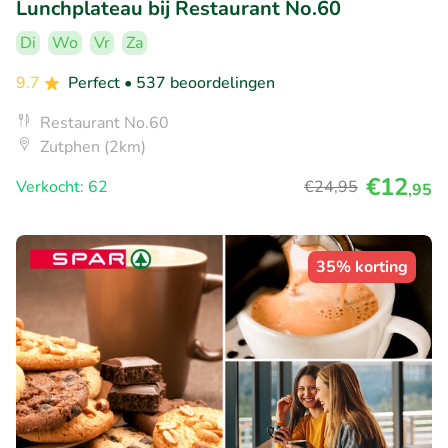
Lunchplateau bij Restaurant No.60
Di
Wo
Vr
Za
9.7
Perfect
• 537 beoordelingen
Restaurant No.60
Zutphen (2km)
€12
Verkocht: 62
€24
,95
,95
35% korting