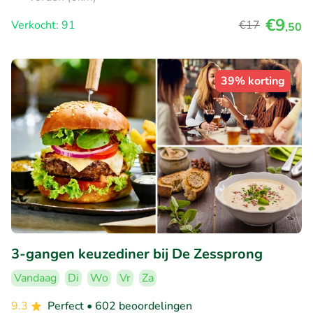
€9
Verkocht: 91
€17
,50
39% korting
3-gangen keuzediner bij De Zessprong
Vandaag
Di
Wo
Vr
Za
9.3
Perfect
• 602 beoordelingen