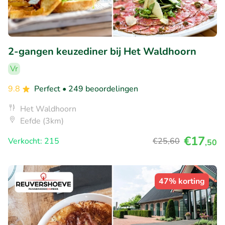
2-gangen keuzediner bij Het Waldhoorn
Vr
9.8
Perfect
• 249 beoordelingen
Het Waldhoorn
Eefde (3km)
€17
Verkocht: 215
€25
,60
,50
47% korting