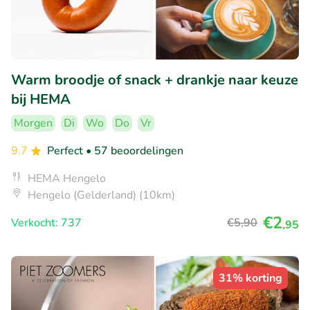
Warm broodje of snack + drankje naar keuze
bij HEMA
Morgen
Di
Wo
Do
Vr
9.7
Perfect
• 57 beoordelingen
HEMA Hengelo
Hengelo (Gelderland) (10km)
€2
Verkocht: 737
€5
,90
,95
31% korting