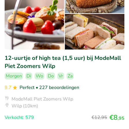
12-uurtje of high tea (1,5 uur) bij ModeMall
Piet Zoomers Wilp
Morgen
Di
Wo
Do
Vr
Za
9.7
Perfect
• 227 beoordelingen
ModeMall Piet Zoomers Wilp
Wilp (10km)
€8
Verkocht: 579
€12
,95
,95