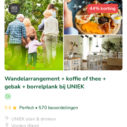
44% korting
Wandelarrangement + koffie of thee +
gebak + borrelplank bij UNIEK
Di
9.8
Perfect
• 570 beoordelingen
UNIEK eten & drinken
Vorden (6km)