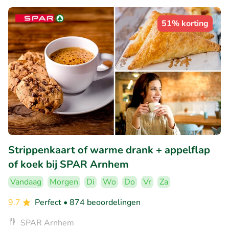
51% korting
Strippenkaart of warme drank + appelflap
of koek bij SPAR Arnhem
Vandaag
Morgen
Di
Wo
Do
Vr
Za
9.7
Perfect
• 874 beoordelingen
SPAR Arnhem