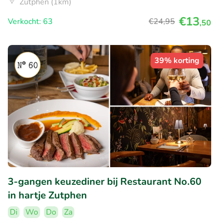
Zutphen (1km)
€13
Verkocht: 63
€24
,95
,50
39% korting
3-gangen keuzediner bij Restaurant No.60
in hartje Zutphen
Di
Wo
Do
Za