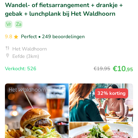
Wandel- of fietsarrangement + drankje +
gebak + lunchplank bij Het Waldhoorn
Vr
Za
9.8
Perfect
• 249 beoordelingen
Het Waldhoorn
Eefde (3km)
€10
Verkocht: 526
€19
,95
,95
32% korting