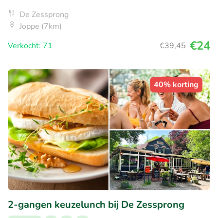
De Zessprong
Joppe (7km)
€24
Verkocht: 71
€39
,45
40% korting
2-gangen keuzelunch bij De Zessprong