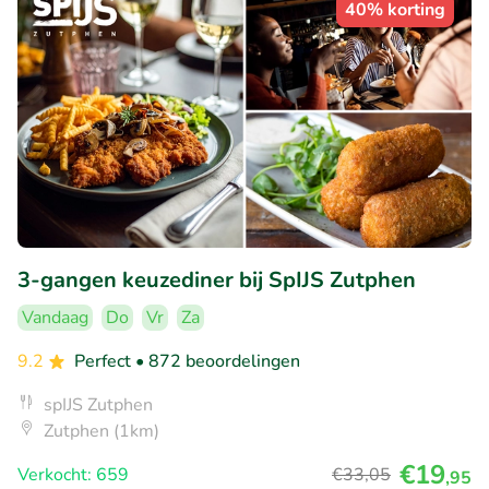
40% korting
3-gangen keuzediner bij SpIJS Zutphen
Vandaag
Do
Vr
Za
9.2
Perfect
• 872 beoordelingen
spIJS Zutphen
Zutphen (1km)
€19
Verkocht: 659
€33
,05
,95