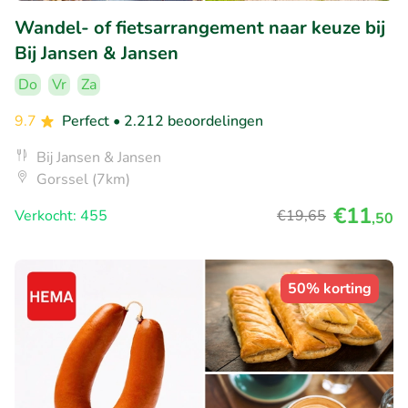
Wandel- of fietsarrangement naar keuze bij
Bij Jansen & Jansen
Do
Vr
Za
9.7
Perfect
• 2.212 beoordelingen
Bij Jansen & Jansen
Gorssel (7km)
€11
Verkocht: 455
€19
,65
,50
50% korting