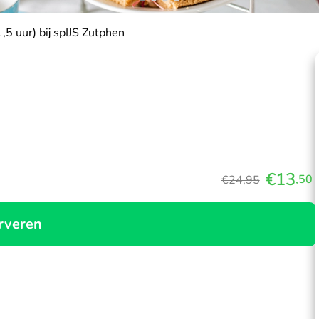
1,5 uur) bij spIJS Zutphen
€13
,50
€24,95
rveren