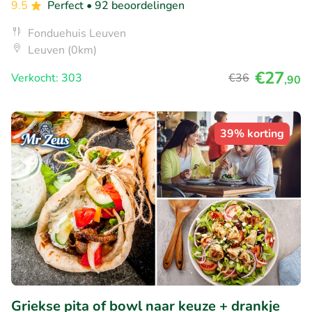
9.5
Perfect
• 92 beoordelingen
Fonduehuis Leuven
Leuven (0km)
€27
Verkocht: 303
€36
,90
39% korting
Griekse pita of bowl naar keuze + drankje