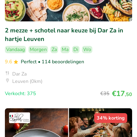
2 mezze + schotel naar keuze bij Dar Za in
hartje Leuven
Vandaag
Morgen
Za
Ma
Di
Wo
9.6
Perfect
• 114 beoordelingen
Dar Za
Leuven (0km)
€17
Verkocht: 375
€35
,50
34% korting