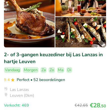
2- of 3-gangen keuzediner bij Las Lanzas in
hartje Leuven
Vandaag
Morgen
Za
Zo
Ma
Di
9.4
Perfect
• 52 beoordelingen
Las Lanzas
Leuven (0km)
€28
Verkocht: 469
€42
,65
,50