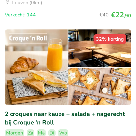
Leuven (0km)
€22
Verkocht: 144
€40
,90
32% korting
2 croques naar keuze + salade + nagerecht
bij Croque 'n Roll
Morgen
Za
Ma
Di
Wo