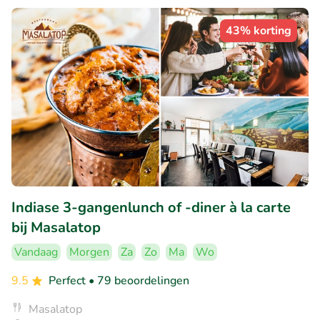
43% korting
Indiase 3-gangenlunch of -diner à la carte
bij Masalatop
Vandaag
Morgen
Za
Zo
Ma
Wo
9.5
Perfect
• 79 beoordelingen
Masalatop