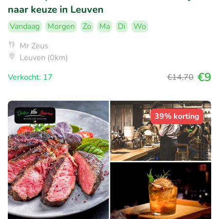
naar keuze in Leuven
Vandaag
Morgen
Zo
Ma
Di
Wo
Mr Zeus
Leuven (0km)
€9
Verkocht: 17
€14
,70
39% korting