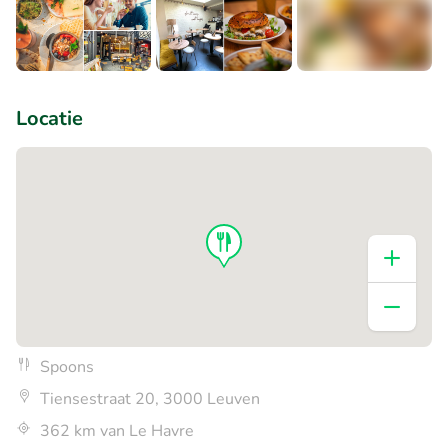
+5
Locatie
Spoons
Tiensestraat 20, 3000 Leuven
362 km van Le Havre