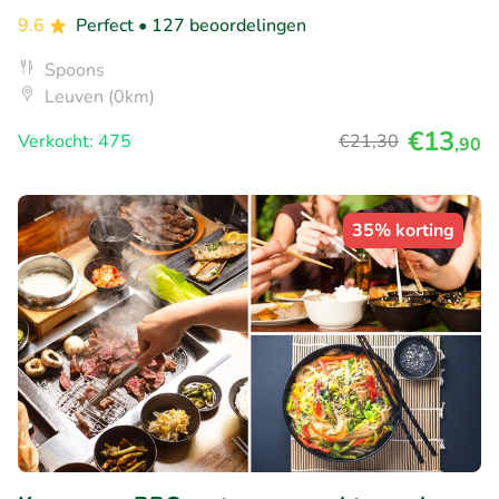
9.6
Perfect
• 127 beoordelingen
Spoons
Leuven (0km)
€13
Verkocht: 475
€21
,30
,90
35% korting