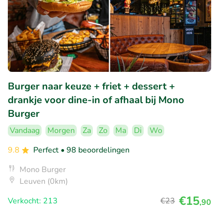
Burger naar keuze + friet + dessert +
drankje voor dine-in of afhaal bij Mono
Burger
Vandaag
Morgen
Za
Zo
Ma
Di
Wo
9.8
Perfect
• 98 beoordelingen
Mono Burger
Leuven (0km)
€15
Verkocht: 213
€23
,90