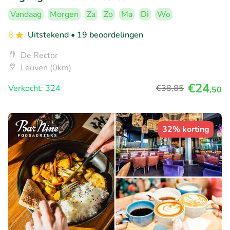
Vandaag
Morgen
Za
Zo
Ma
Di
Wo
8
Uitstekend
• 19 beoordelingen
De Rector
Leuven (0km)
€24
Verkocht: 324
€38
,85
,50
32% korting