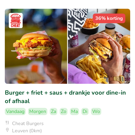
36% korting
Burger + friet + saus + drankje voor dine-in
of afhaal
Vandaag
Morgen
Za
Zo
Ma
Di
Wo
Cheat Burgers
Leuven (0km)