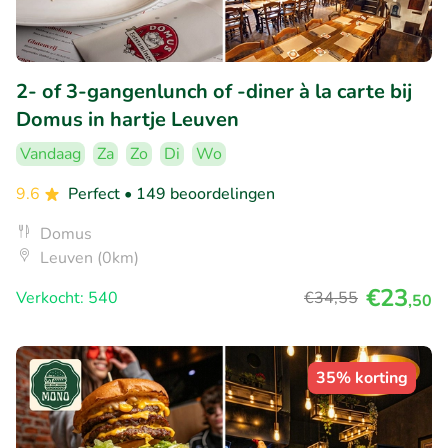
2- of 3-gangenlunch of -diner à la carte bij
Domus in hartje Leuven
Vandaag
Za
Zo
Di
Wo
9.6
Perfect
• 149 beoordelingen
Domus
Leuven (0km)
€23
Verkocht: 540
€34
,55
,50
35% korting