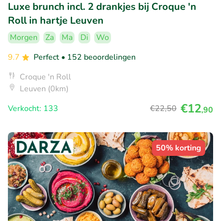
Luxe brunch incl. 2 drankjes bij Croque 'n
Roll in hartje Leuven
Morgen
Za
Ma
Di
Wo
9.7
Perfect
• 152 beoordelingen
Croque 'n Roll
Leuven (0km)
€12
Verkocht: 133
€22
,50
,90
50% korting