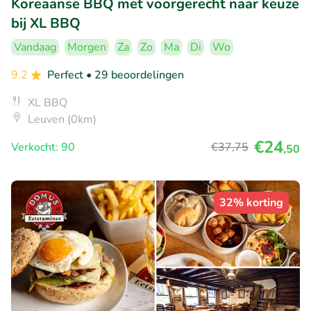
Koreaanse BBQ met voorgerecht naar keuze
bij XL BBQ
Vandaag
Morgen
Za
Zo
Ma
Di
Wo
9.2
Perfect
• 29 beoordelingen
XL BBQ
Leuven (0km)
€24
Verkocht: 90
€37
,75
,50
32% korting