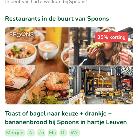
Je bent van harte welkom bij Spoons!
Restaurants in de buurt van Spoons
35% korting
Toast of bagel naar keuze + drankje +
bananenbrood bij Spoons in hartje Leuven
Morgen
Za
Zo
Ma
Di
Wo