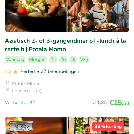
Aziatisch 2- of 3-gangendiner of -lunch à la
carte bij Potala Momo
Vandaag
Morgen
Za
Zo
Di
Wo
9.9
Perfect
• 27 beoordelingen
Potala Momo
Leuven (0km)
€15
Verkocht: 197
€21
,85
,50
33% korting