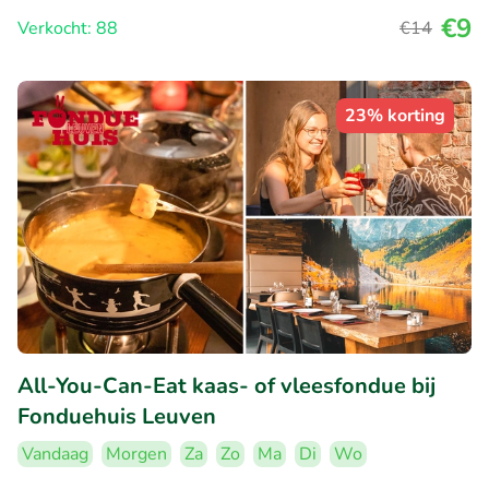
€9
Verkocht: 88
€14
23% korting
All-You-Can-Eat kaas- of vleesfondue bij
Fonduehuis Leuven
Vandaag
Morgen
Za
Zo
Ma
Di
Wo