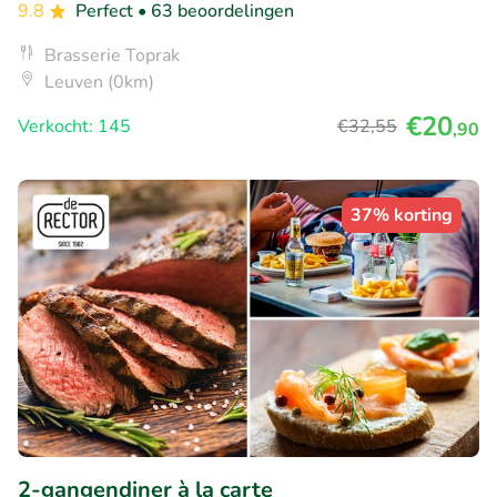
9.8
Perfect
• 63 beoordelingen
Brasserie Toprak
Leuven (0km)
€20
Verkocht: 145
€32
,55
,90
37% korting
2-gangendiner à la carte