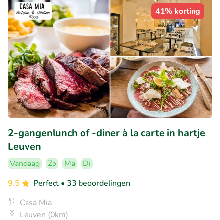
41% korting
2-gangenlunch of -diner à la carte in hartje
Leuven
Vandaag
Zo
Ma
Di
9.5
Perfect
• 33 beoordelingen
Casa Mia
Leuven (0km)