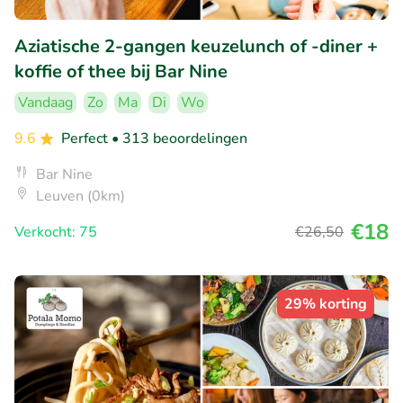
Aziatische 2-gangen keuzelunch of -diner +
koffie of thee bij Bar Nine
Vandaag
Zo
Ma
Di
Wo
9.6
Perfect
• 313 beoordelingen
Bar Nine
Leuven (0km)
€18
Verkocht: 75
€26
,50
29% korting