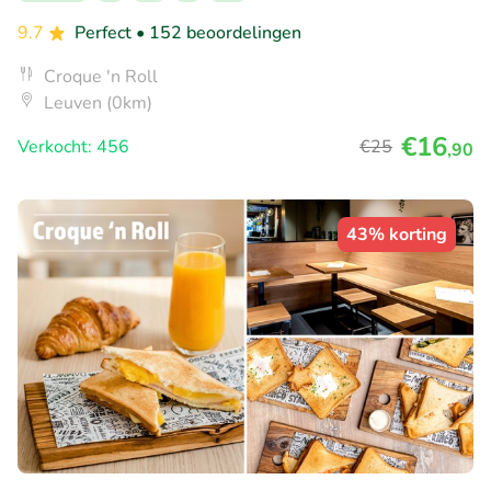
9.7
Perfect
• 152 beoordelingen
Croque 'n Roll
Leuven (0km)
€16
Verkocht: 456
€25
,90
43% korting