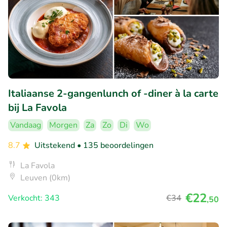
Italiaanse 2-gangenlunch of -diner à la carte
bij La Favola
Vandaag
Morgen
Za
Zo
Di
Wo
8.7
Uitstekend
• 135 beoordelingen
La Favola
Leuven (0km)
€22
Verkocht: 343
€34
,50