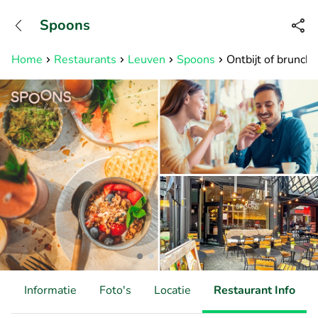
+31882050505
Spoons
Bereikbaar tot 23:00 uur
Home
Restaurants
Leuven
Spoons
Ontbijt of brunch 
d
Informatie
Foto's
Locatie
Restaurant Info