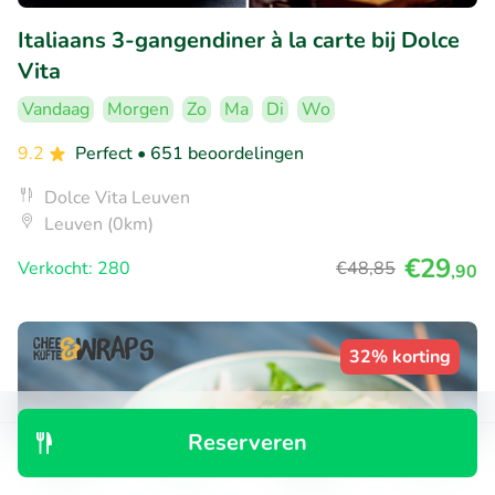
Italiaans 3-gangendiner à la carte bij Dolce
Vita
Vandaag
Morgen
Zo
Ma
Di
Wo
9.2
Perfect
• 651 beoordelingen
Dolce Vita Leuven
Leuven (0km)
€29
Verkocht: 280
€48
,85
,90
32% korting
Reserveren
Ontdek
Zoeken
Boekingen
Menu