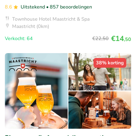
8.6
Uitstekend
• 857 beoordelingen
Townhouse Hotel Maastricht & Spa
Maastricht (0km)
€14
Verkocht: 64
€22
,50
,50
38% korting