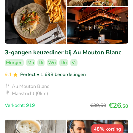
3-gangen keuzediner bij Au Mouton Blanc
Morgen
Ma
Di
Wo
Do
Vr
9.1
Perfect
• 1.698 beoordelingen
Au Mouton Blanc
Maastricht (0km)
€26
Verkocht: 919
€39
,50
,50
48% korting