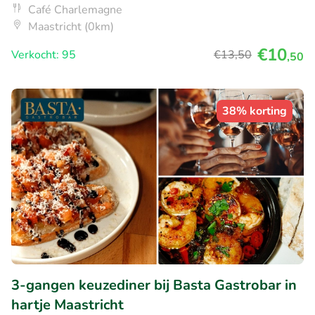
Café Charlemagne
Maastricht (0km)
€10
Verkocht: 95
€13
,50
,50
38% korting
3-gangen keuzediner bij Basta Gastrobar in
hartje Maastricht