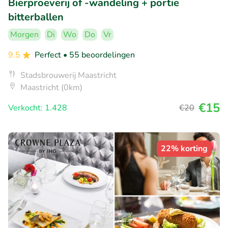
Bierproeverij of -wandeling + portie
bitterballen
Morgen
Di
Wo
Do
Vr
9.5
Perfect
• 55 beoordelingen
Stadsbrouwerij Maastricht
Maastricht (0km)
€15
Verkocht: 1.428
€20
22% korting