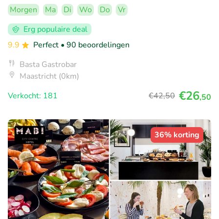
Morgen
Ma
Di
Wo
Do
Vr
Erg populaire deal
9.9
Perfect
• 90 beoordelingen
Basta Gastrobar
Maastricht (0km)
€26
Verkocht: 181
€42
,50
,50
36% korting