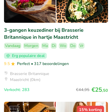
3-gangen keuzediner bij Brasserie
Britannique in hartje Maastricht
Vandaag
Morgen
Ma
Di
Wo
Do
Vr
Erg populaire deal
9.5
Perfect
• 317 beoordelingen
Brasserie Britannique
Maastricht (0km)
€25
Verkocht: 283
€44
,95
,50
15% korting