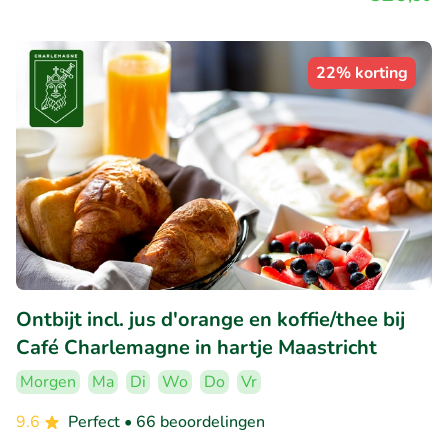
22% korting
Ontbijt incl. jus d'orange en koffie/thee bij
Café Charlemagne in hartje Maastricht
Morgen
Ma
Di
Wo
Do
Vr
9.6
Perfect
• 66 beoordelingen