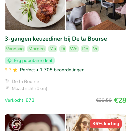
3-gangen keuzediner bij De la Bourse
Vandaag
Morgen
Ma
Di
Wo
Do
Vr
Erg populaire deal
9.3
Perfect
• 1.708 beoordelingen
De la Bourse
Maastricht (0km)
€28
Verkocht: 873
€39
,50
36% korting