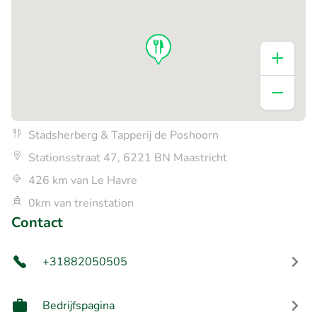
Stadsherberg & Tapperij de Poshoorn
Stationsstraat 47, 6221 BN Maastricht
426 km van Le Havre
0km van treinstation
Contact
+31882050505
Bedrijfspagina