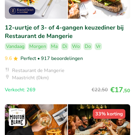
12-uurtje of 3- of 4-gangen keuzediner bij
Restaurant de Mangerie
Vandaag
Morgen
Ma
Di
Wo
Do
Vr
9.6
Perfect
• 917 beoordelingen
Restaurant de Mangerie
Maastricht (0km)
€17
Verkocht: 269
€22
,50
,50
33% korting