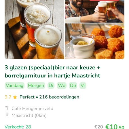
3 glazen (speciaal)bier naar keuze +
borrelgarnituur in hartje Maastricht
Vandaag
Morgen
Di
Wo
Do
Vr
9.7
Perfect
• 216 beoordelingen
Café Heugemerveld
Maastricht (0km)
€10
Verkocht: 28
€20
,50