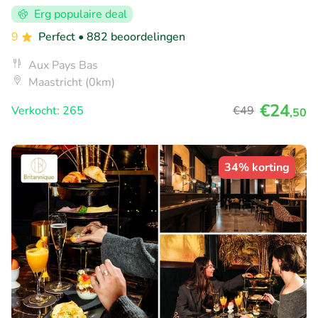
Erg populaire deal
9
Perfect
• 882 beoordelingen
Aux Pays Bas
Maastricht (0km)
€24
Verkocht: 265
€49
,50
34% korting