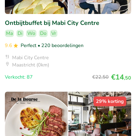
Ontbijtbuffet bij Mabi City Centre
Ma
Di
Wo
Do
Vr
9.6
Perfect
• 220 beoordelingen
Mabi City Centre
Maastricht (0km)
€14
Verkocht: 87
€22
,50
,50
29% korting