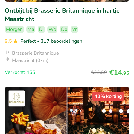
Ontbijt bij Brasserie Britannique in hartje
Maastricht
Morgen
Ma
Di
Wo
Do
Vr
9.5
Perfect
• 317 beoordelingen
Brasserie Britannique
Maastricht (0km)
€14
Verkocht: 455
€22
,50
,95
43% korting