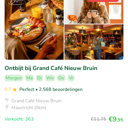
Ontbijt bij Grand Café Nieuw Bruin
Morgen
Ma
Di
Wo
Do
Vr
9.7
Perfect
• 2.568 beoordelingen
Grand Café Nieuw Bruin
Maastricht (0km)
€9
Verkocht: 363
€11
,75
,95