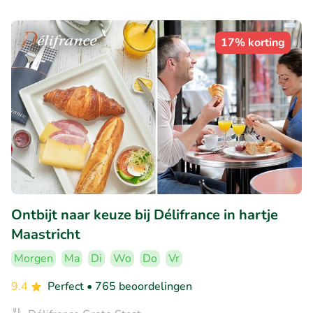
17% korting
Ontbijt naar keuze bij Délifrance in hartje
Maastricht
Morgen
Ma
Di
Wo
Do
Vr
9.4
Perfect
• 765 beoordelingen