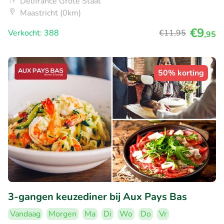
Délifrance Grote Staat
Maastricht (0km)
€9
Verkocht: 388
€11
,95
,95
50% korting
3-gangen keuzediner bij Aux Pays Bas
Vandaag
Morgen
Ma
Di
Wo
Do
Vr