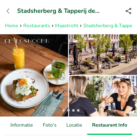
+31882050505
Stadsherberg & Tapperij de
Bereikbaar tot 23:00 uur
Poshoorn
Home
Restaurants
Maastricht
Stadsherberg & Tapperi
d
Informatie
Foto's
Locatie
Restaurant Info