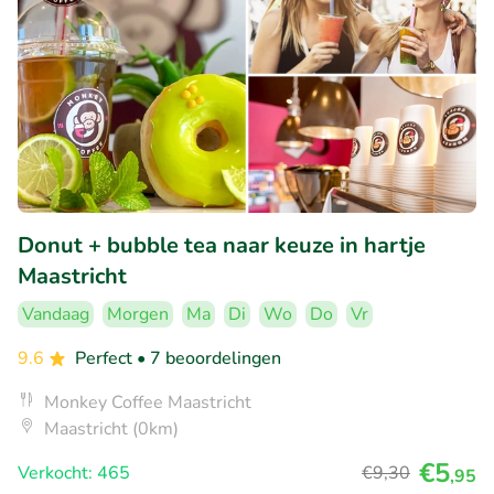
Donut + bubble tea naar keuze in hartje
Maastricht
Vandaag
Morgen
Ma
Di
Wo
Do
Vr
9.6
Perfect
• 7 beoordelingen
Monkey Coffee Maastricht
Maastricht (0km)
€5
Verkocht: 465
€9
,30
,95