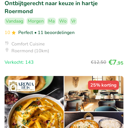
Ontbijtgerecht naar keuze in hartje
Roermond
Vandaag
Morgen
Ma
Wo
Vr
10
Perfect
• 11 beoordelingen
Comfort Cuisine
Roermond (10km)
€7
Verkocht: 143
€12
,50
,95
25% korting