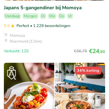
Japans 5-gangendiner bij Momoya
Vandaag
Morgen
Di
Wo
Do
Vr
9.5
Perfect
• 1.229 beoordelingen
Momoya
Roermond (11km)
€24
Verkocht: 120
€36
,75
,90
34% korting