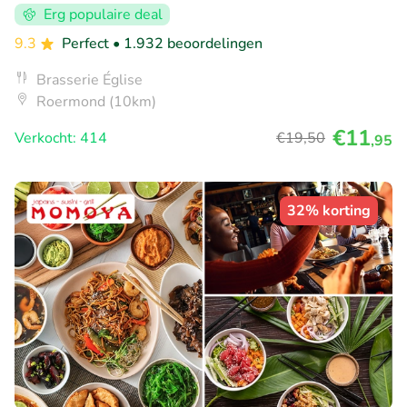
Erg populaire deal
9.3
Perfect
• 1.932 beoordelingen
Brasserie Église
Roermond (10km)
€11
Verkocht: 414
€19
,50
,95
32% korting