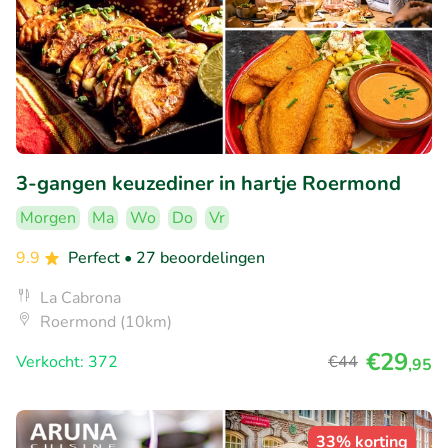
3-gangen keuzediner in hartje Roermond
Morgen
Ma
Wo
Do
Vr
9.9
Perfect
• 27 beoordelingen
La Cabrona
Roermond (10km)
€29
Verkocht: 372
€44
,95
33% korting