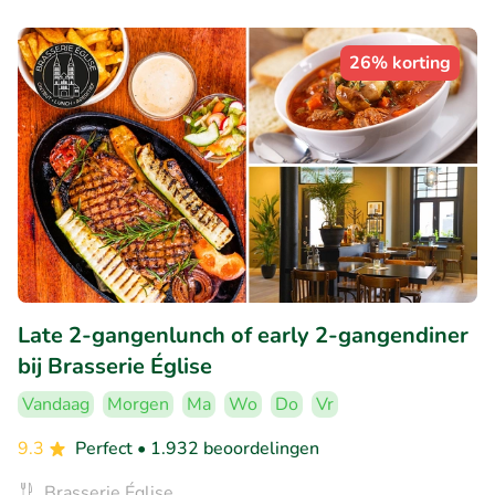
26% korting
Late 2-gangenlunch of early 2-gangendiner
bij Brasserie Église
Vandaag
Morgen
Ma
Wo
Do
Vr
9.3
Perfect
• 1.932 beoordelingen
Brasserie Église