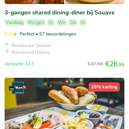
3-gangen shared dining-diner bij Souave
Vandaag
Morgen
Di
Wo
Do
Vr
9.4
Perfect
• 57 beoordelingen
Restaurant Souave
Roermond (10km)
€26
Verkocht: 417
€37
,50
,95
26% korting