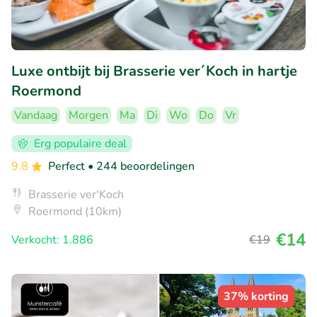
Luxe ontbijt bij Brasserie ver´Koch in hartje
Roermond
Vandaag
Morgen
Ma
Di
Wo
Do
Vr
Erg populaire deal
9.8
Perfect
• 244 beoordelingen
Brasserie ver'Koch
Roermond (10km)
€14
Verkocht: 1.886
€19
37% korting