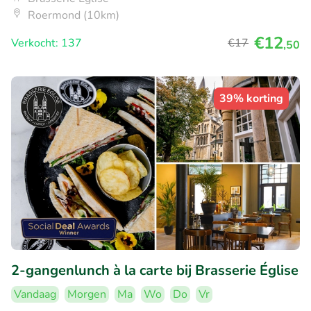
Roermond (10km)
€12
Verkocht: 137
€17
,50
39% korting
2-gangenlunch à la carte bij Brasserie Église
Vandaag
Morgen
Ma
Wo
Do
Vr