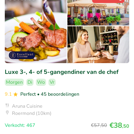
Luxe 3-, 4- of 5-gangendiner van de chef
Morgen
Di
Wo
Vr
9.1
Perfect
• 45 beoordelingen
Aruna Cuisine
Roermond (10km)
€38
Verkocht: 467
€57
,50
,50