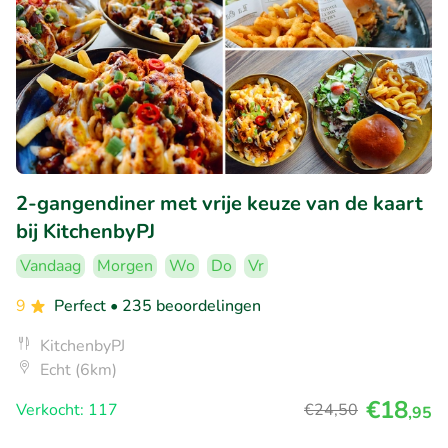
2-gangendiner met vrije keuze van de kaart
bij KitchenbyPJ
Vandaag
Morgen
Wo
Do
Vr
9
Perfect
• 235 beoordelingen
KitchenbyPJ
Echt (6km)
€18
Verkocht: 117
€24
,50
,95