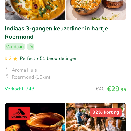
Indiaas 3-gangen keuzediner in hartje
Roermond
Vandaag
Di
9.2
Perfect
• 51 beoordelingen
Aroma Huis
Roermond (10km)
€29
Verkocht: 743
€40
,95
32% korting