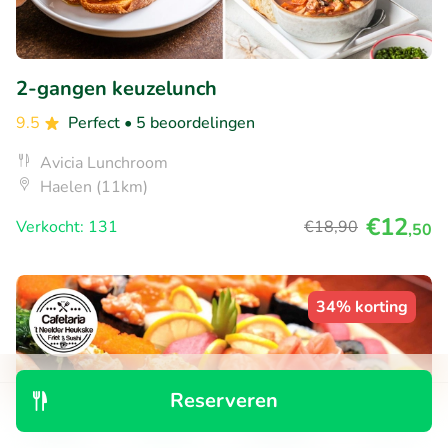
2-gangen keuzelunch
9.5
Perfect
• 5 beoordelingen
Avicia Lunchroom
Haelen (11km)
€12
Verkocht: 131
€18
,90
,50
34% korting
Reserveren
Ontdek
Zoeken
Boekingen
Menu