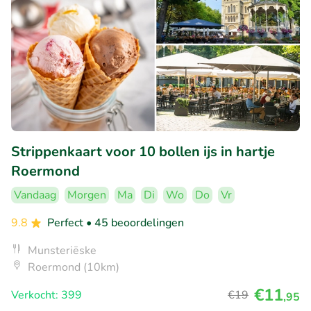
Strippenkaart voor 10 bollen ijs in hartje
Roermond
Vandaag
Morgen
Ma
Di
Wo
Do
Vr
9.8
Perfect
• 45 beoordelingen
Munsteriëske
Roermond (10km)
€11
Verkocht: 399
€19
,95