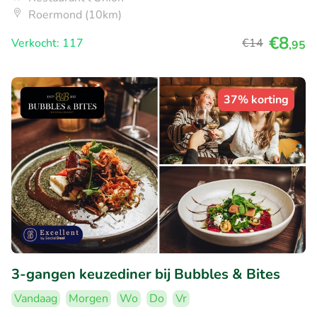
Roermond (10km)
€8
Verkocht: 117
€14
,95
37% korting
3-gangen keuzediner bij Bubbles & Bites
Vandaag
Morgen
Wo
Do
Vr