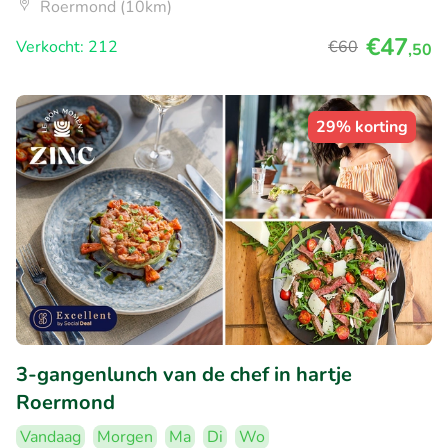
Roermond (10km)
€47
Verkocht: 212
€60
,50
29% korting
3-gangenlunch van de chef in hartje
Roermond
Vandaag
Morgen
Ma
Di
Wo