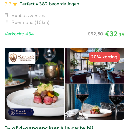
9.7
Perfect
• 382 beoordelingen
Bubbles & Bites
Roermond (10km)
€32
Verkocht: 434
€52
,50
,95
20% korting
3- of 4-gangendiner à la carte bij