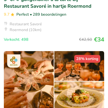
Restaurant Savoré in hartje Roermond
9.7
Perfect
• 289 beoordelingen
Restaurant Savoré
Roermond (10km)
€34
Verkocht: 498
€42
,50
28% korting