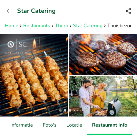
+31882050505
Star Catering
Bereikbaar tot 23:00 uur
Home
Restaurants
Thorn
Star Catering
Thuisbezorgd
d
Informatie
Foto's
Locatie
Restaurant Info