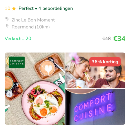
10
Perfect
• 4 beoordelingen
Zinc Le Bon Moment
Roermond (10km)
€34
Verkocht: 20
€48
36% korting