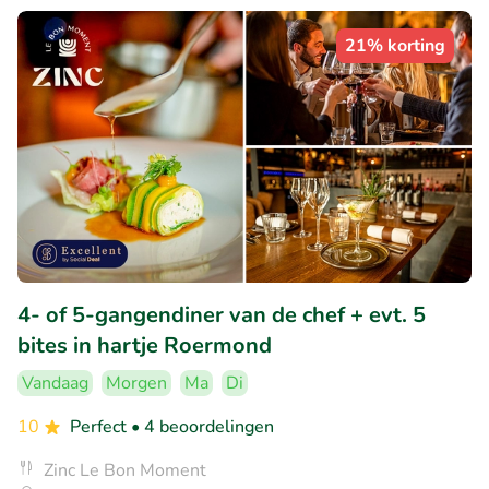
21% korting
4- of 5-gangendiner van de chef + evt. 5
bites in hartje Roermond
Vandaag
Morgen
Ma
Di
10
Perfect
• 4 beoordelingen
Zinc Le Bon Moment