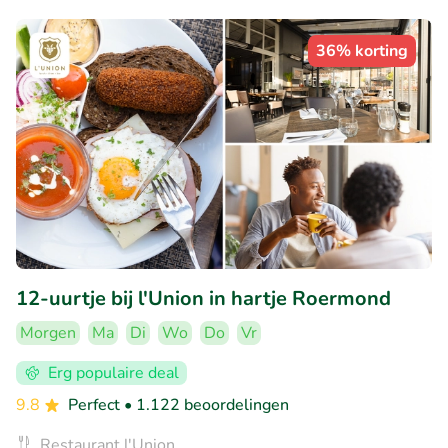
36% korting
12-uurtje bij l'Union in hartje Roermond
Morgen
Ma
Di
Wo
Do
Vr
Erg populaire deal
9.8
Perfect
• 1.122 beoordelingen
Restaurant l'Union