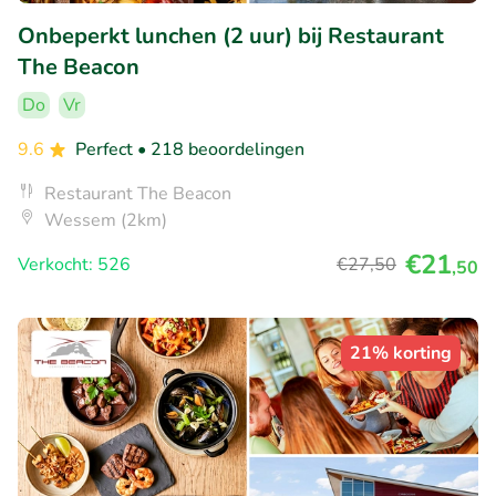
Onbeperkt lunchen (2 uur) bij Restaurant
The Beacon
Do
Vr
9.6
Perfect
• 218 beoordelingen
Restaurant The Beacon
Wessem (2km)
€21
Verkocht: 526
€27
,50
,50
21% korting