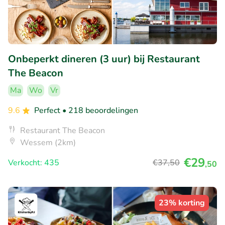
Onbeperkt dineren (3 uur) bij Restaurant
The Beacon
Ma
Wo
Vr
9.6
Perfect
• 218 beoordelingen
Restaurant The Beacon
Wessem (2km)
€29
Verkocht: 435
€37
,50
,50
23% korting