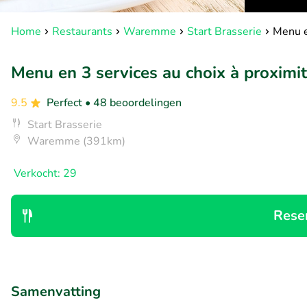
Home
Restaurants
Waremme
Start Brasserie
Menu e
Menu en 3 services au choix à proximi
9.5
Perfect
• 48 beoordelingen
Start Brasserie
Waremme (391km)
Verkocht: 29
Rese
Samenvatting