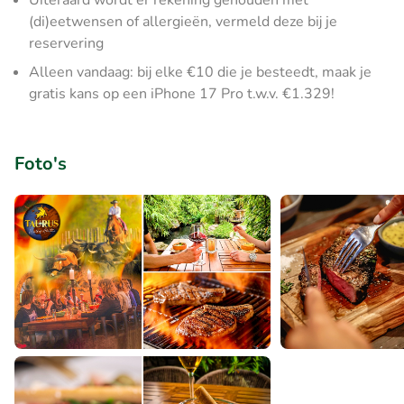
Uiteraard wordt er rekening gehouden met
(di)eetwensen of allergieën, vermeld deze bij je
reservering
Alleen vandaag: bij elke €10 die je besteedt, maak je
gratis kans op een iPhone 17 Pro t.w.v. €1.329!
Foto's