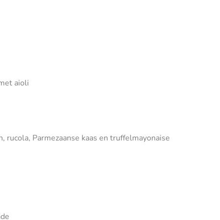
et aioli
 rucola, Parmezaanse kaas en truffelmayonaise
ade