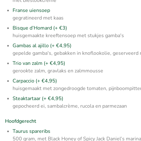
met bieslookcrème
Franse uiensoep
gegratineerd met kaas
Bisque d’Homard (+ €3)
huisgemaakte kreeftensoep met stukjes gamba's
Gambas al ajillo (+ €4,95)
gepelde gamba's, gebakken in knoflookolie, geserveerd m
Trio van zalm (+ €4,95)
gerookte zalm, gravlaks en zalmmousse
Carpaccio (+ €4,95)
huisgemaakt met zongedroogde tomaten, pijnboompitten,
Steaktartaar (+ €4,95)
gepocheerd ei, sambalcrème, rucola en p
armezaan
Hoofdgerecht
Taurus spareribs
500 gram, met Black Honey of Spicy Jack Daniel’s marin