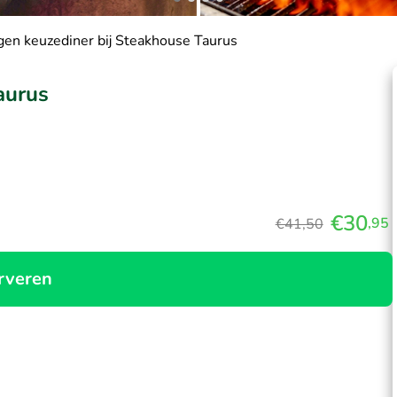
en keuzediner bij Steakhouse Taurus
aurus
€30
,95
€41,50
rveren