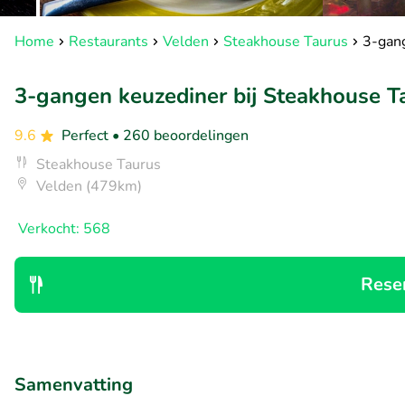
Home
Restaurants
Velden
Steakhouse Taurus
3-gang
3-gangen keuzediner bij Steakhouse T
9.6
Perfect
• 260 beoordelingen
Steakhouse Taurus
Velden (479km)
Verkocht: 568
Rese
Samenvatting