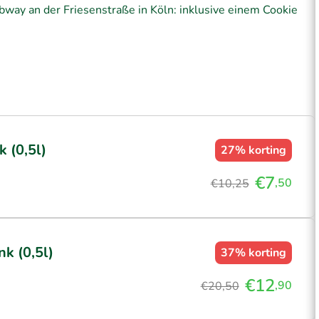
way an der Friesenstraße in Köln: inklusive einem Cookie
 (0,5l)
27%
korting
€7
,50
€10,25
k (0,5l)
37%
korting
€12
,90
€20,50