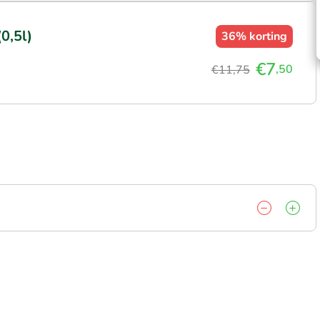
0,5l)
36%
korting
€7
,50
€11,75