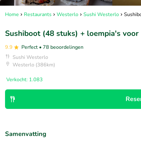
Home
Restaurants
Westerlo
Sushi Westerlo
Sushibo
Sushiboot (48 stuks) + loempia's voor
9.9
Perfect
• 78 beoordelingen
Sushi Westerlo
Westerlo (386km)
Verkocht: 1.083
Rese
Samenvatting