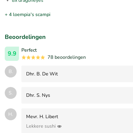
8x dragoneyes
+ 4 loempia's scampi
Beoordelingen
Perfect
9.9
78 beoordelingen
B.
Dhr. B. De Wit
S.
Dhr. S. Nys
H.
Mevr. H. Libert
Lekkere sushi 🍣