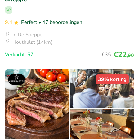
Vr
9.4
Perfect
• 47 beoordelingen
In De Sneppe
Houthulst (14km)
€22
Verkocht: 57
€35
,90
39% korting