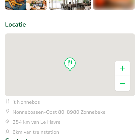
+4
Locatie
't Nonnebos
Nonnebossen-Oost 80, 8980 Zonnebeke
254 km van Le Havre
6km van treinstation