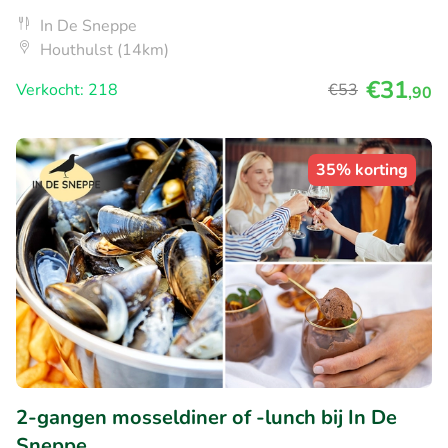
In De Sneppe
Houthulst (14km)
€31
Verkocht: 218
€53
,90
35% korting
2-gangen mosseldiner of -lunch bij In De
Sneppe