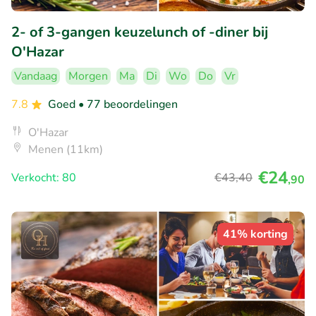
2- of 3-gangen keuzelunch of -diner bij
O'Hazar
Vandaag
Morgen
Ma
Di
Wo
Do
Vr
7.8
Goed
• 77 beoordelingen
O'Hazar
Menen (11km)
€24
Verkocht: 80
€43
,40
,90
41% korting