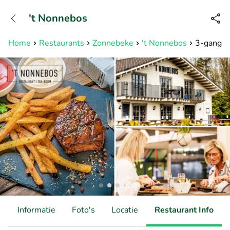
+31882050505
't Nonnebos
Bereikbaar tot 23:00 uur
Home
Restaurants
Zonnebeke
't Nonnebos
3-gangen
d
Informatie
Foto's
Locatie
Restaurant Info