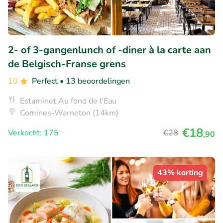
2- of 3-gangenlunch of -diner à la carte aan
de Belgisch-Franse grens
10
Perfect
• 13 beoordelingen
Estaminet Au fond de l'Eau
Comines-Warneton (14km)
€18
Verkocht: 175
€28
,90
43% korting