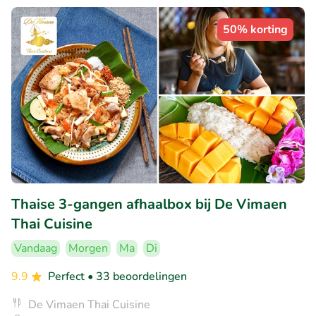
50% korting
Thaise 3-gangen afhaalbox bij De Vimaen
Thai Cuisine
Vandaag
Morgen
Ma
Di
9.9
Perfect
• 33 beoordelingen
De Vimaen Thai Cuisine