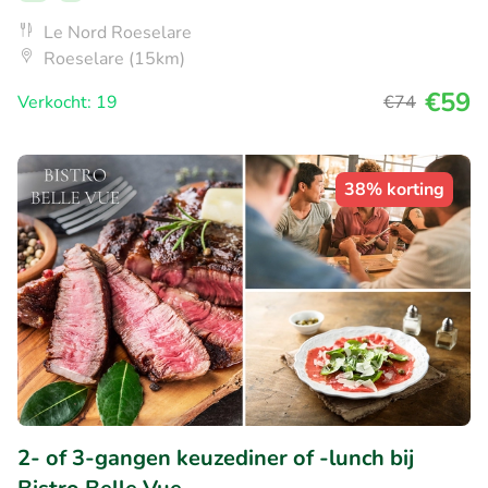
Le Nord Roeselare
Roeselare (15km)
€59
Verkocht: 19
€74
38% korting
2- of 3-gangen keuzediner of -lunch bij