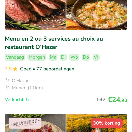
Menu en 2 ou 3 services au choix au
restaurant O'Hazar
Vandaag
Morgen
Ma
Di
Wo
Do
Vr
7.8
Goed
• 77 beoordelingen
O'Hazar
Menen (11km)
€24
Verkocht: 5
€42
,90
30% korting