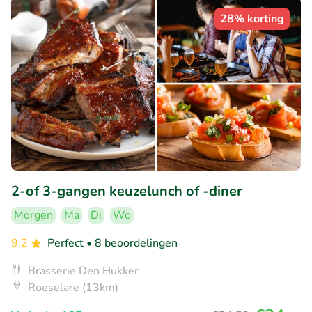
28% korting
2-of 3-gangen keuzelunch of -diner
Morgen
Ma
Di
Wo
9.2
Perfect
• 8 beoordelingen
Brasserie Den Hukker
Roeselare (13km)