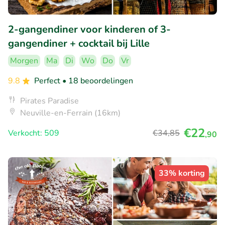
2-gangendiner voor kinderen of 3-
gangendiner + cocktail bij Lille
Morgen
Ma
Di
Wo
Do
Vr
9.8
Perfect
• 18 beoordelingen
Pirates Paradise
Neuville-en-Ferrain (16km)
€22
Verkocht: 509
€34
,85
,90
33% korting