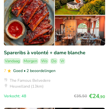
Spareribs à volonté + dame blanche
Vandaag
Morgen
Wo
Do
Vr
7
Goed
• 2 beoordelingen
The Famous Belvedere
Heuvelland (13km)
€24
Verkocht: 48
€35
,50
,90