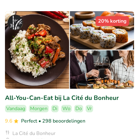
20% korting
All-You-Can-Eat bij La Cité du Bonheur
Vandaag
Morgen
Di
Wo
Do
Vr
9.6
Perfect
• 298 beoordelingen
La Cité du Bonheur