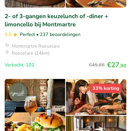
2- of 3-gangen keuzelunch of -diner +
limoncello bij Montmartre
9.8
Perfect
• 237 beoordelingen
Montmartre Roeselare
Roeselare (14km)
€27
Verkocht: 102
€45
,65
,90
33% korting