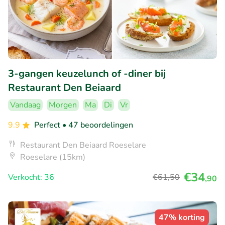
3-gangen keuzelunch of -diner bij
Restaurant Den Beiaard
Vandaag
Morgen
Ma
Di
Vr
9.9
Perfect
• 47 beoordelingen
Restaurant Den Beiaard Roeselare
Roeselare (15km)
€34
Verkocht: 36
€61
,50
,90
47% korting