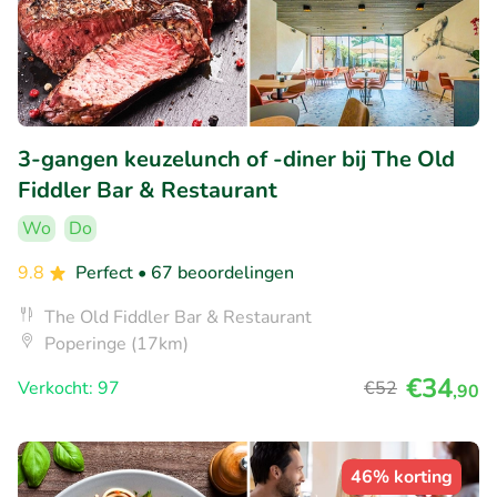
3-gangen keuzelunch of -diner bij The Old
Fiddler Bar & Restaurant
Wo
Do
9.8
Perfect
• 67 beoordelingen
The Old Fiddler Bar & Restaurant
Poperinge (17km)
€34
Verkocht: 97
€52
,90
46% korting