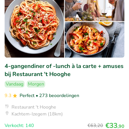
4-gangendiner of -lunch à la carte + amuses
bij Restaurant 't Hooghe
Vandaag
Morgen
9.3
Perfect
• 273 beoordelingen
Restaurant 't Hooghe
Kachtem-Izegem (18km)
€33
Verkocht: 140
€63
,20
,90