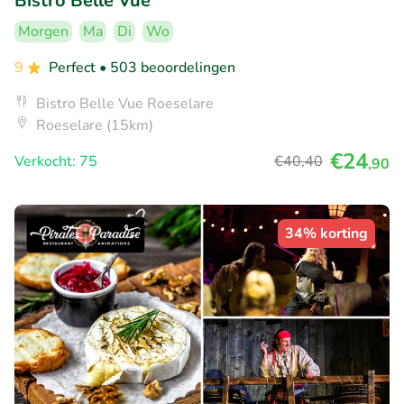
Bistro Belle Vue
Morgen
Ma
Di
Wo
9
Perfect
• 503 beoordelingen
Bistro Belle Vue Roeselare
Roeselare (15km)
€24
Verkocht: 75
€40
,40
,90
34% korting