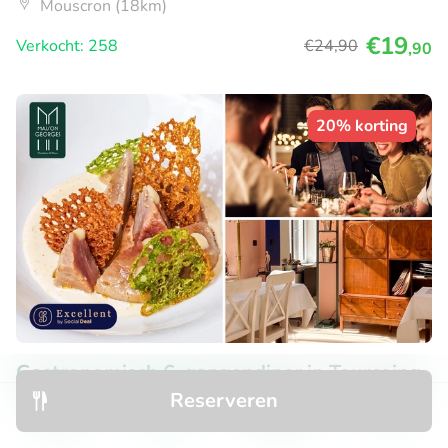
Mouscron (18km)
€19
Verkocht: 258
€24
,90
,90
20% korting
Gastronomisch 6-gangendiner in Tourcoing
Reserveren
9
Perfect
• 1 beoordeling
Ontdek
Zoeken
Boekingen
Menu
Maison Georges