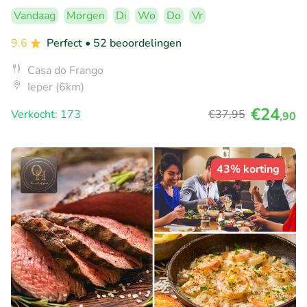
Vandaag
Morgen
Di
Wo
Do
Vr
9.6
Perfect
• 52 beoordelingen
Casa do Frango
Ieper (6km)
€24
Verkocht: 173
€37
,95
,90
43% korting