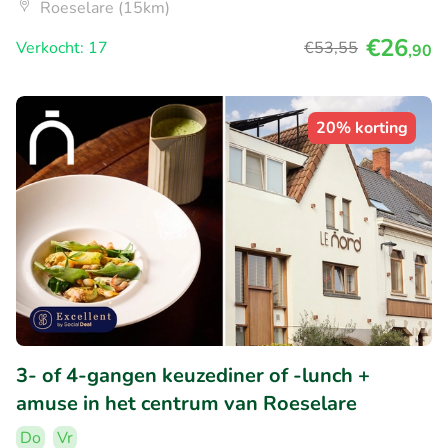
Roeselare (15km)
€26
Verkocht: 17
€53
,55
,90
20% korting
3- of 4-gangen keuzediner of -lunch +
amuse in het centrum van Roeselare
Do
Vr