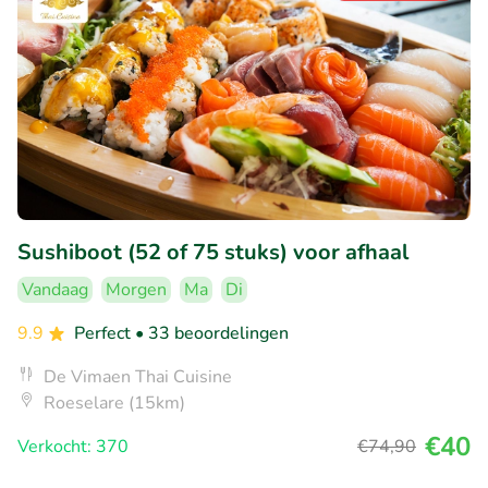
Sushiboot (52 of 75 stuks) voor afhaal
Vandaag
Morgen
Ma
Di
9.9
Perfect
• 33 beoordelingen
De Vimaen Thai Cuisine
Roeselare (15km)
€40
Verkocht: 370
€74
,90