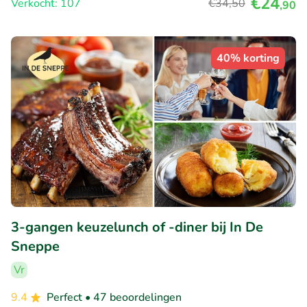
€24
Verkocht: 107
€34
,50
,90
40% korting
3-gangen keuzelunch of -diner bij In De
Sneppe
Vr
9.4
Perfect
• 47 beoordelingen