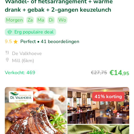
Wandel- of fietsarrangement + warme
drank + gebak + 2-gangen keuzelunch
Morgen
Za
Ma
Di
Wo
Erg populaire deal
9.5
Perfect
• 41 beoordelingen
De Valkhoeve
Mill (6km)
€14
Verkocht: 469
€27
,75
,95
41% korting