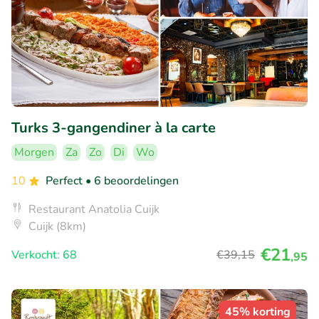
Turks 3-gangendiner à la carte
Morgen
Za
Zo
Di
Wo
10
Perfect
• 6 beoordelingen
Restaurant Anatolia Cuijk
Cuijk (8km)
€21
Verkocht: 68
€39
,15
,95
45% korting