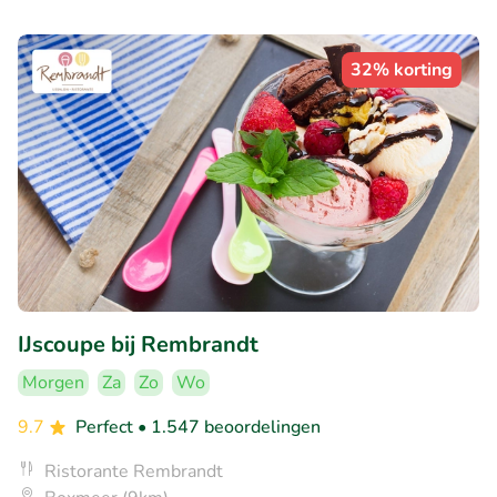
32% korting
IJscoupe bij Rembrandt
Morgen
Za
Zo
Wo
9.7
Perfect
• 1.547 beoordelingen
Ristorante Rembrandt