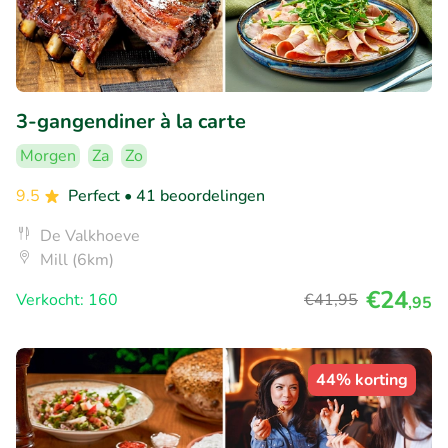
3-gangendiner à la carte
Morgen
Za
Zo
9.5
Perfect
• 41 beoordelingen
De Valkhoeve
Mill (6km)
€24
Verkocht: 160
€41
,95
,95
44% korting