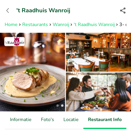
+31882050505
't Raadhuis Wanroij
Bereikbaar tot 23:00 uur
Home
Restaurants
Wanroij
't Raadhuis Wanroij
3- of
d
Informatie
Foto's
Locatie
Restaurant Info