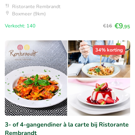
Ristorante Rembrandt
Boxmeer (9km)
€9
Verkocht: 140
€16
,95
34% korting
3- of 4-gangendiner à la carte bij Ristorante
Rembrandt