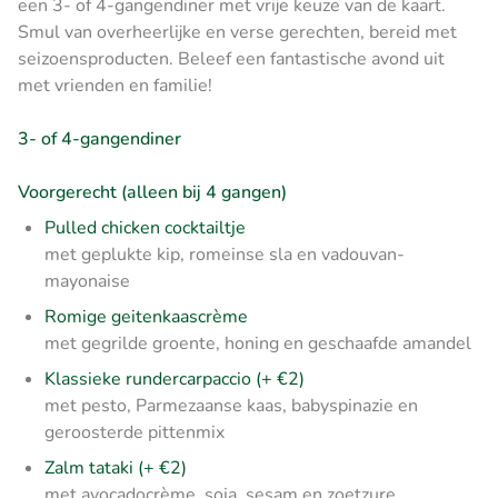
een 3- of 4-gangendiner met vrije keuze van de kaart.
Smul van overheerlijke en verse gerechten, bereid met
seizoensproducten. Beleef een fantastische avond uit
met vrienden en familie!
3- of 4-gangendiner
Voorgerecht (alleen bij 4 gangen)
Pulled chicken cocktailtje
met geplukte kip, romeinse sla en vadouvan-
mayonaise
Romige geitenkaascrème
met gegrilde groente, honing en geschaafde amandel
Klassieke rundercarpaccio (+ €2)
met pesto, Parmezaanse kaas, babyspinazie en
geroosterde pittenmix
Zalm tataki (+ €2)
met avocadocrème, soja, sesam en zoetzure