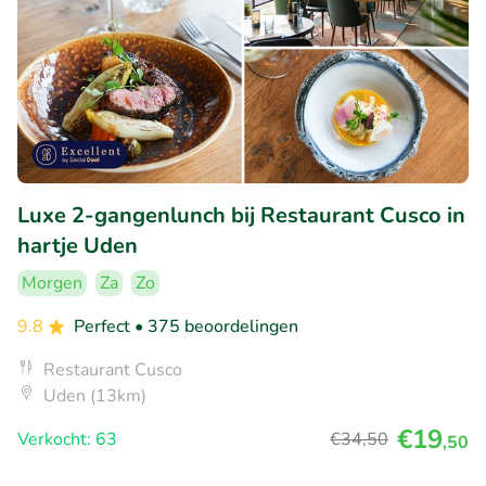
Luxe 2-gangenlunch bij Restaurant Cusco in
hartje Uden
Morgen
Za
Zo
9.8
Perfect
• 375 beoordelingen
Restaurant Cusco
Uden (13km)
€19
Verkocht: 63
€34
,50
,50