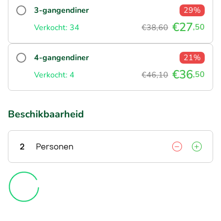
3-gangendiner
29%
€27
,50
Verkocht: 34
€38,60
4-gangendiner
21%
€36
,50
Verkocht: 4
€46,10
Beschikbaarheid
2
Personen