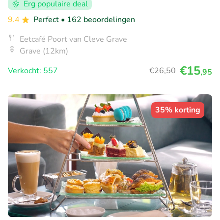
Erg populaire deal
9.4
Perfect
• 162 beoordelingen
Eetcafé Poort van Cleve Grave
Grave (12km)
€15
Verkocht: 557
€26
,50
,95
35% korting