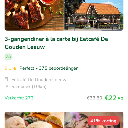
3-gangendiner à la carte bij Eetcafé De
Gouden Leeuw
Zo
9.1
Perfect
• 375 beoordelingen
Eetcafé De Gouden Leeuw
Sambeek (10km)
€22
Verkocht: 273
€33
,80
,50
41% korting