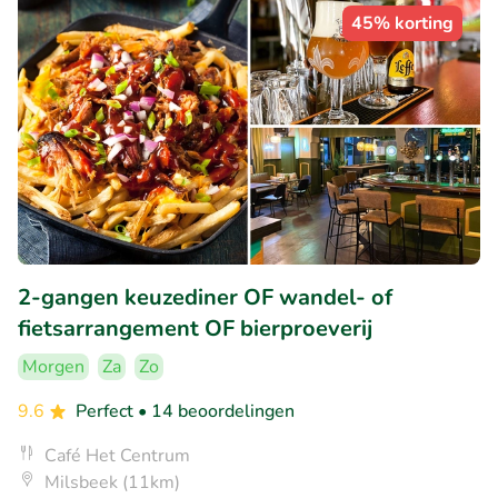
45% korting
2-gangen keuzediner OF wandel- of
fietsarrangement OF bierproeverij
Morgen
Za
Zo
9.6
Perfect
• 14 beoordelingen
Café Het Centrum
Milsbeek (11km)