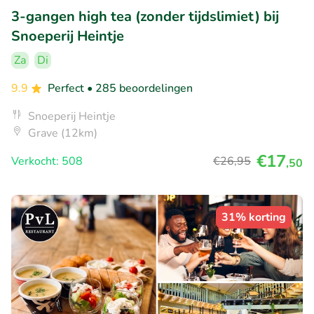
3-gangen high tea (zonder tijdslimiet) bij
Snoeperij Heintje
Za
Di
9.9
Perfect
• 285 beoordelingen
Snoeperij Heintje
Grave (12km)
€17
Verkocht: 508
€26
,95
,50
31% korting