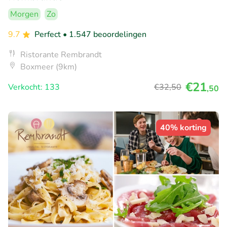
Morgen
Zo
9.7
Perfect
• 1.547 beoordelingen
Ristorante Rembrandt
Boxmeer (9km)
€21
Verkocht: 133
€32
,50
,50
40% korting