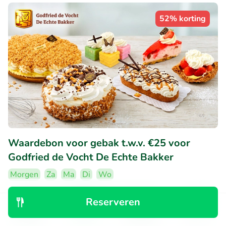
52% korting
Waardebon voor gebak t.w.v. €25 voor
Godfried de Vocht De Echte Bakker
Morgen
Za
Ma
Di
Wo
9.6
Perfect
• 2.247 beoordelingen
Reserveren
Ontdek
Zoeken
Boekingen
Menu
Godfried de Vocht De Echte Bakker