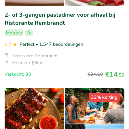
2- of 3-gangen pastadiner voor afhaal bij
Ristorante Rembrandt
Morgen
Zo
9.7
Perfect
• 1.547 beoordelingen
Ristorante Rembrandt
Boxmeer (9km)
€14
Verkocht: 33
€24
,10
,50
33% korting