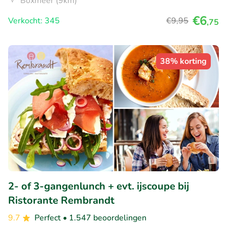
Boxmeer (9km)
€6
Verkocht: 345
€9
,95
,75
38% korting
2- of 3-gangenlunch + evt. ijscoupe bij
Ristorante Rembrandt
9.7
Perfect
• 1.547 beoordelingen