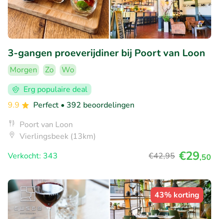
3-gangen proeverijdiner bij Poort van Loon
Morgen
Zo
Wo
Erg populaire deal
9.9
Perfect
• 392 beoordelingen
Poort van Loon
Vierlingsbeek (13km)
€29
Verkocht: 343
€42
,95
,50
43% korting