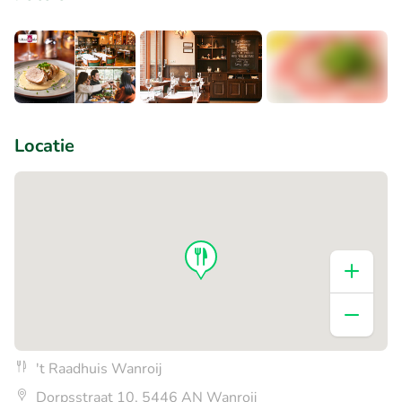
+3
Locatie
't Raadhuis Wanroij
Dorpsstraat 10, 5446 AN Wanroij