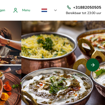
+31882050505
gen
Menu
Bereikbaar tot 23:00 uur