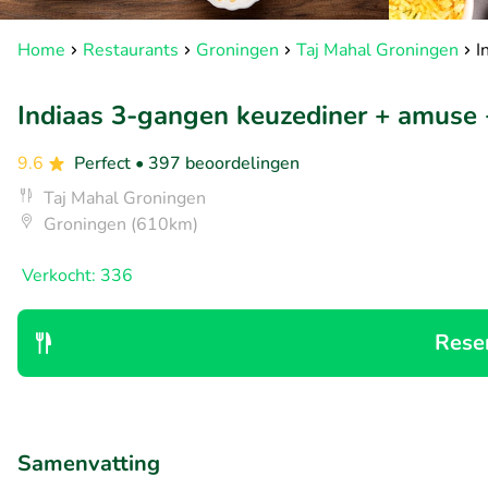
Home
Restaurants
Groningen
Taj Mahal Groningen
I
Indiaas 3-gangen keuzediner + amuse +
9.6
Perfect
• 397 beoordelingen
Taj Mahal Groningen
Groningen (610km)
Verkocht: 336
Rese
Samenvatting