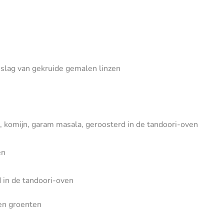
beslag van gekruide gemalen linzen
, komijn, garam masala, geroosterd in de tandoori-oven
en
d in de tandoori-oven
en groenten