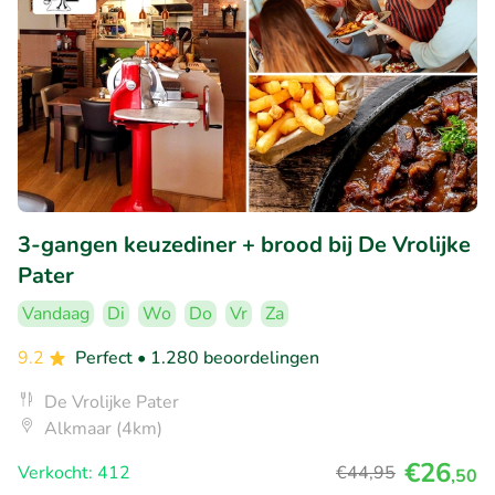
3-gangen keuzediner + brood bij De Vrolijke
Pater
Vandaag
Di
Wo
Do
Vr
Za
9.2
Perfect
• 1.280 beoordelingen
De Vrolijke Pater
Alkmaar (4km)
€26
Verkocht: 412
€44
,95
,50