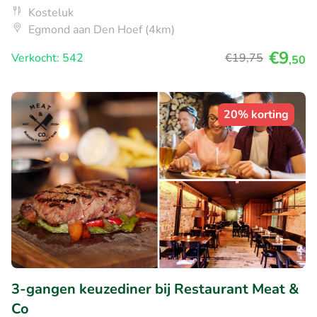
Kosteluk
Egmond aan Den Hoef (4km)
€9
Verkocht: 542
€19
,75
,50
20% korting
3-gangen keuzediner bij Restaurant Meat &
Co