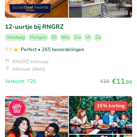
12-uurtje bij RNGRZ
Vandaag
Morgen
Di
Wo
Do
Vr
Za
9.8
Perfect
• 265 beoordelingen
RNGRZ Alkmaar
Alkmaar (4km)
€11
Verkocht: 726
€16
,95
35% korting