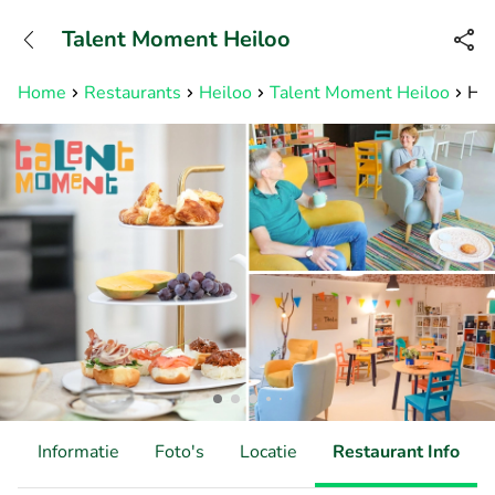
+31882050505
Talent Moment Heiloo
Bereikbaar tot 23:00 uur
Home
Restaurants
Heiloo
Talent Moment Heiloo
Hig
d
Informatie
Foto's
Locatie
Restaurant Info