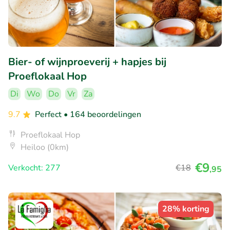
Bier- of wijnproeverij + hapjes bij
Proeflokaal Hop
Di
Wo
Do
Vr
Za
9.7
Perfect
• 164 beoordelingen
Proeflokaal Hop
Heiloo (0km)
€9
Verkocht: 277
€18
,95
28% korting