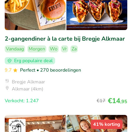
2-gangendiner à la carte bij Bregje Alkmaar
Vandaag
Morgen
Wo
Vr
Za
Erg populaire deal
9.7
Perfect
• 270 beoordelingen
Bregje Alkmaar
Alkmaar (4km)
€14
Verkocht: 1.247
€17
,95
41% korting