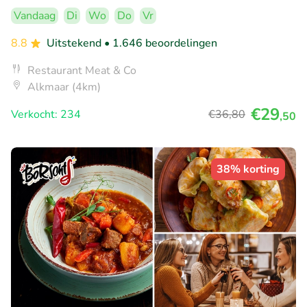
Vandaag
Di
Wo
Do
Vr
8.8
Uitstekend
• 1.646 beoordelingen
Restaurant Meat & Co
Alkmaar (4km)
€29
Verkocht: 234
€36
,80
,50
38% korting