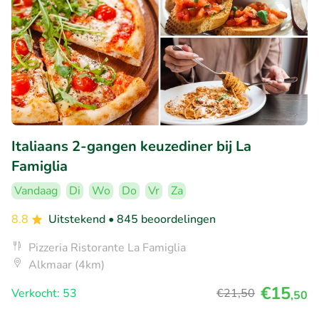
Italiaans 2-gangen keuzediner bij La
Famiglia
Vandaag
Di
Wo
Do
Vr
Za
8.8
Uitstekend
• 845 beoordelingen
Pizzeria Ristorante La Famiglia
Alkmaar (4km)
€15
Verkocht: 53
€21
,50
,50