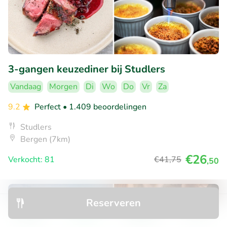
3-gangen keuzediner bij Studlers
Vandaag
Morgen
Di
Wo
Do
Vr
Za
9.2
Perfect
• 1.409 beoordelingen
Studlers
Bergen (7km)
€26
Verkocht: 81
€41
,75
,50
42% korting
Reserveren
Ontdek
Zoeken
Boekingen
Menu