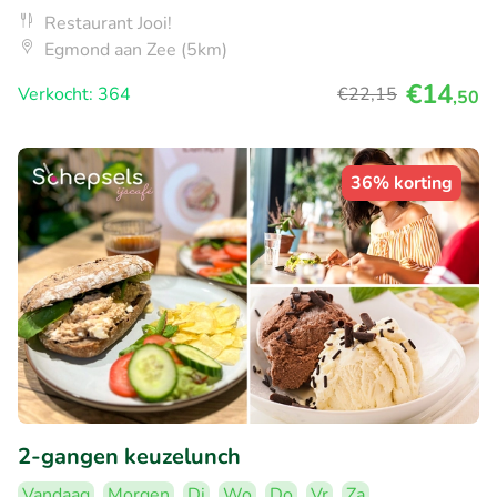
Restaurant Jooi!
Egmond aan Zee (5km)
€14
Verkocht: 364
€22
,15
,50
36% korting
2-gangen keuzelunch
Vandaag
Morgen
Di
Wo
Do
Vr
Za