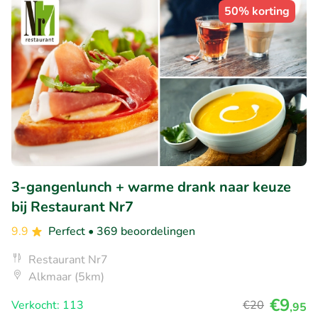
50% korting
3-gangenlunch + warme drank naar keuze
bij Restaurant Nr7
9.9
Perfect
• 369 beoordelingen
Restaurant Nr7
Alkmaar (5km)
€9
Verkocht: 113
€20
,95