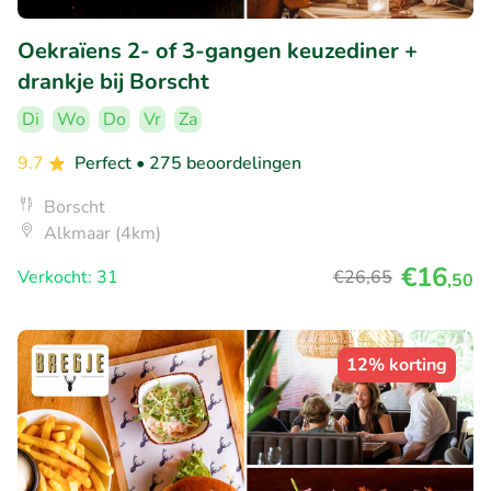
Oekraïens 2- of 3-gangen keuzediner +
drankje bij Borscht
Di
Wo
Do
Vr
Za
9.7
Perfect
• 275 beoordelingen
Borscht
Alkmaar (4km)
€16
Verkocht: 31
€26
,65
,50
12% korting