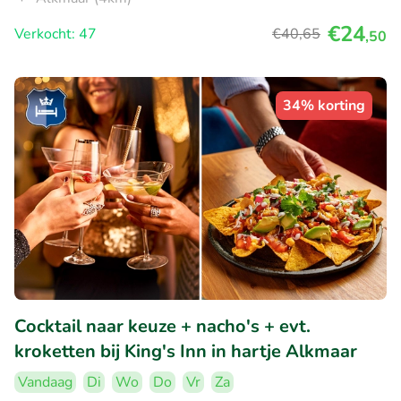
€24
Verkocht: 47
€40
,65
,50
34% korting
Cocktail naar keuze + nacho's + evt.
kroketten bij King's Inn in hartje Alkmaar
Vandaag
Di
Wo
Do
Vr
Za