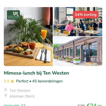
34% korting
Mimosa-lunch bij Ten Westen
9.8
Perfect
• 45 beoordelingen
Ten Westen
Alkmaar (5km)
€24
Verkocht: 33
€38