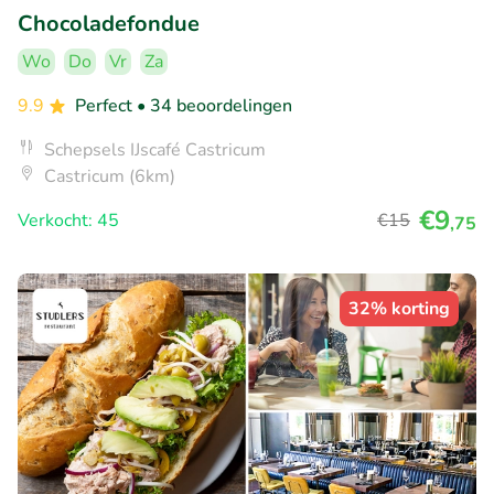
Chocoladefondue
Wo
Do
Vr
Za
9.9
Perfect
• 34 beoordelingen
Schepsels IJscafé Castricum
Castricum (6km)
€9
Verkocht: 45
€15
,75
32% korting