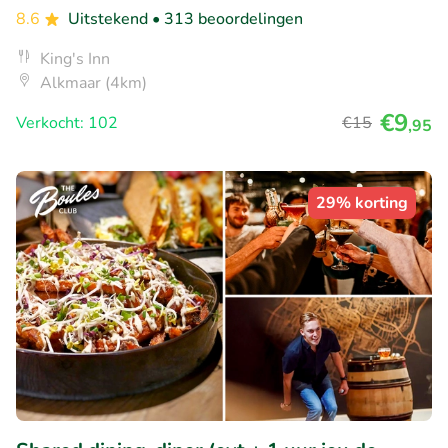
8.6
Uitstekend
• 313 beoordelingen
King's Inn
Alkmaar (4km)
€9
Verkocht: 102
€15
,95
29% korting