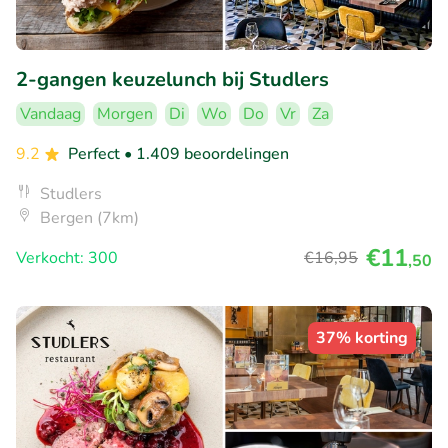
2-gangen keuzelunch bij Studlers
Vandaag
Morgen
Di
Wo
Do
Vr
Za
9.2
Perfect
• 1.409 beoordelingen
Studlers
Bergen (7km)
€11
Verkocht: 300
€16
,95
,50
37% korting