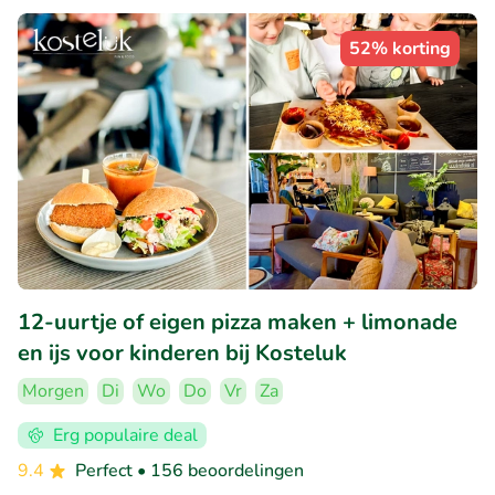
52% korting
12-uurtje of eigen pizza maken + limonade
en ijs voor kinderen bij Kosteluk
Morgen
Di
Wo
Do
Vr
Za
Erg populaire deal
9.4
Perfect
• 156 beoordelingen