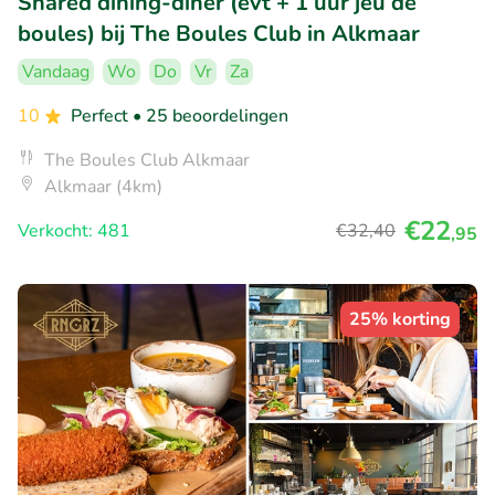
Shared dining-diner (evt + 1 uur jeu de
boules) bij The Boules Club in Alkmaar
Vandaag
Wo
Do
Vr
Za
10
Perfect
• 25 beoordelingen
The Boules Club Alkmaar
Alkmaar (4km)
€22
Verkocht: 481
€32
,40
,95
25% korting