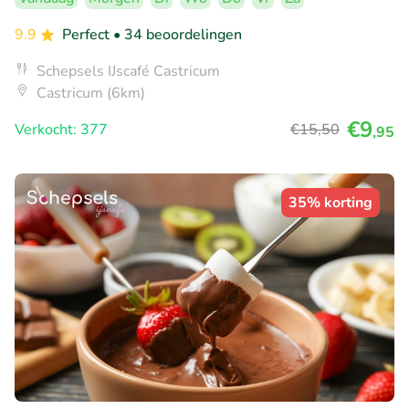
9.9
Perfect
• 34 beoordelingen
Schepsels IJscafé Castricum
Castricum (6km)
€9
Verkocht: 377
€15
,50
,95
35% korting