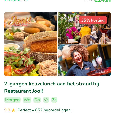
,95
35% korting
2-gangen keuzelunch aan het strand bij
Restaurant Jooi!
Morgen
Wo
Do
Vr
Za
9.8
Perfect
• 652 beoordelingen