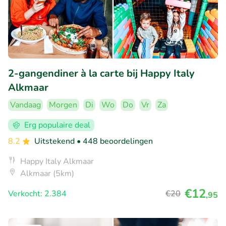
2-gangendiner à la carte bij Happy Italy
Alkmaar
Vandaag
Morgen
Di
Wo
Do
Vr
Za
Erg populaire deal
8.2
Uitstekend
• 448 beoordelingen
Happy Italy Alkmaar
Alkmaar (5km)
€12
Verkocht: 2.384
€20
,95