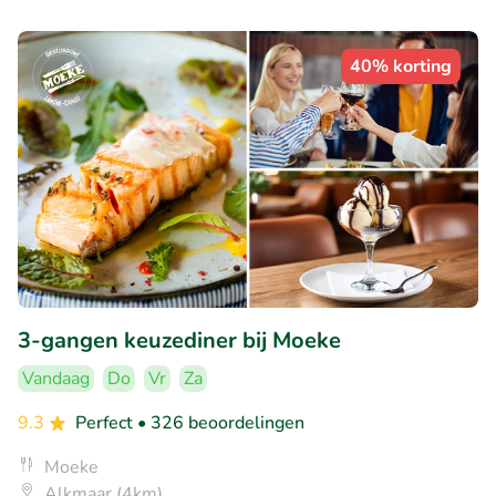
40% korting
3-gangen keuzediner bij Moeke
Vandaag
Do
Vr
Za
9.3
Perfect
• 326 beoordelingen
Moeke
Alkmaar (4km)