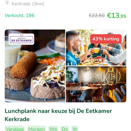
Kerkrade (3km)
€13
Verkocht: 186
€22
,50
,95
43% korting
Lunchplank naar keuze bij De Eetkamer
Kerkrade
Vandaag
Morgen
Wo
Do
Vr