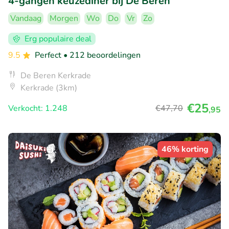
4-gangen keuzediner bij De Beren
Vandaag
Morgen
Wo
Do
Vr
Zo
Erg populaire deal
9.5
Perfect
• 212 beoordelingen
De Beren Kerkrade
Kerkrade (3km)
€25
Verkocht: 1.248
€47
,70
,95
46% korting