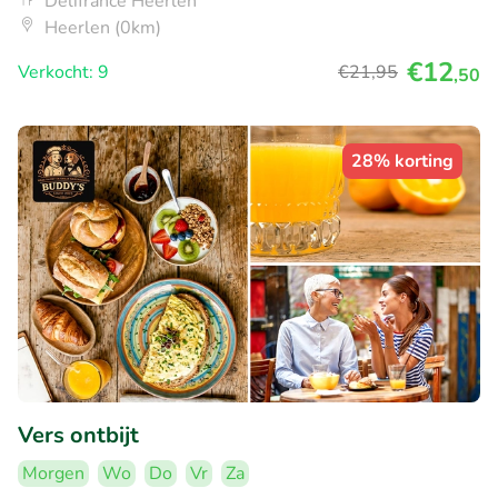
Délifrance Heerlen
Heerlen (0km)
€12
Verkocht: 9
€21
,95
,50
28% korting
Vers ontbijt
Morgen
Wo
Do
Vr
Za