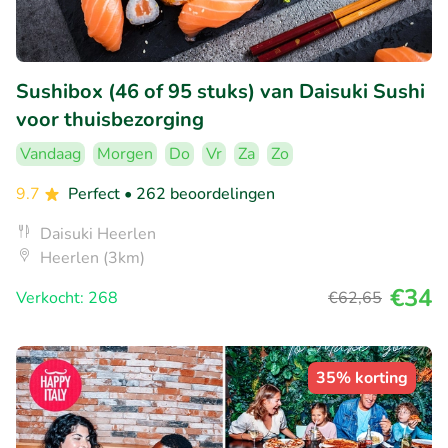
Sushibox (46 of 95 stuks) van Daisuki Sushi
voor thuisbezorging
Vandaag
Morgen
Do
Vr
Za
Zo
9.7
Perfect
• 262 beoordelingen
Daisuki Heerlen
Heerlen (3km)
€34
Verkocht: 268
€62
,65
35% korting