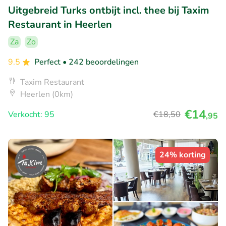
Uitgebreid Turks ontbijt incl. thee bij Taxim
Restaurant in Heerlen
Za
Zo
9.5
Perfect
• 242 beoordelingen
Taxim Restaurant
Heerlen (0km)
€14
Verkocht: 95
€18
,50
,95
24% korting