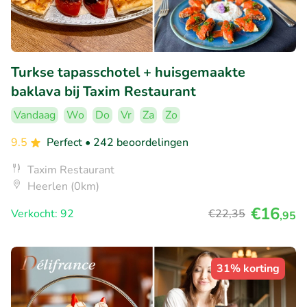
Turkse tapasschotel + huisgemaakte
baklava bij Taxim Restaurant
Vandaag
Wo
Do
Vr
Za
Zo
9.5
Perfect
• 242 beoordelingen
Taxim Restaurant
Heerlen (0km)
€16
Verkocht: 92
€22
,35
,95
31% korting