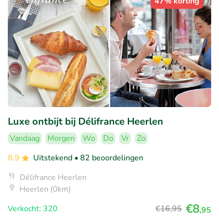
47% korting
Luxe ontbijt bij Délifrance Heerlen
Vandaag
Morgen
Wo
Do
Vr
Zo
8.9
Uitstekend
• 82 beoordelingen
Délifrance Heerlen
Heerlen (0km)
€8
Verkocht: 320
€16
,95
,95