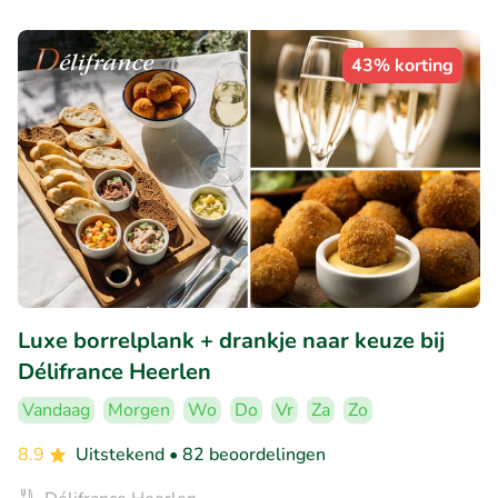
43% korting
Luxe borrelplank + drankje naar keuze bij
Délifrance Heerlen
Vandaag
Morgen
Wo
Do
Vr
Za
Zo
8.9
Uitstekend
• 82 beoordelingen