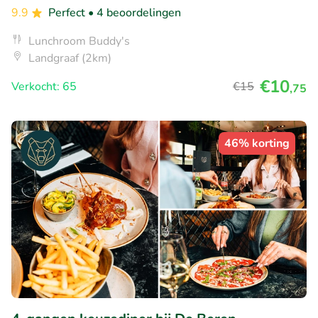
9.9
Perfect
• 4 beoordelingen
Lunchroom Buddy's
Landgraaf (2km)
€10
Verkocht: 65
€15
,75
46% korting