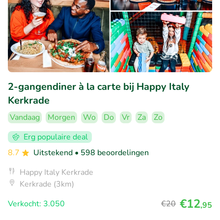
2-gangendiner à la carte bij Happy Italy
Kerkrade
Vandaag
Morgen
Wo
Do
Vr
Za
Zo
Erg populaire deal
8.7
Uitstekend
• 598 beoordelingen
Happy Italy Kerkrade
Kerkrade (3km)
€12
Verkocht: 3.050
€20
,95