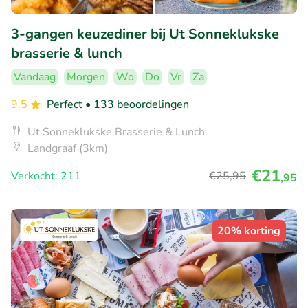
3-gangen keuzediner bij Ut Sonneklukske
brasserie & lunch
Vandaag
Morgen
Wo
Do
Vr
Za
9.5
Perfect
• 133 beoordelingen
Ut Sonneklukske Brasserie & Lunch
Landgraaf (3km)
€21
Verkocht: 211
€25
,95
,95
20% korting