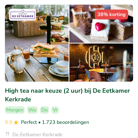
38% korting
High tea naar keuze (2 uur) bij De Eetkamer
Kerkrade
Morgen
Wo
Do
Vr
9.9
Perfect
• 1.723 beoordelingen
De Eetkamer Kerkrade