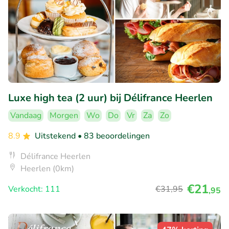
Luxe high tea (2 uur) bij Délifrance Heerlen
Vandaag
Morgen
Wo
Do
Vr
Za
Zo
8.9
Uitstekend
• 83 beoordelingen
Délifrance Heerlen
Heerlen (0km)
€21
Verkocht: 111
€31
,95
,95