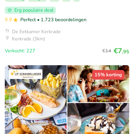
Erg populaire deal
9.9
Perfect
• 1.723 beoordelingen
De Eetkamer Kerkrade
Kerkrade (3km)
€7
Verkocht: 227
€14
,95
15% korting