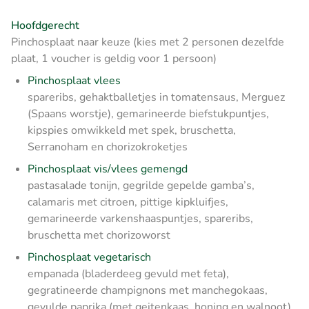
Hoofdgerecht
Pinchosplaat naar keuze (kies met 2 personen dezelfde
plaat, 1 voucher is geldig voor 1 persoon)
Pinchosplaat vlees
spareribs, gehaktballetjes in tomatensaus, Merguez
(Spaans worstje), gemarineerde biefstukpuntjes,
kipspies omwikkeld met spek, bruschetta,
Serranoham en chorizokroketjes
Pinchosplaat vis/vlees gemengd
pastasalade tonijn, gegrilde gepelde gamba’s,
calamaris met citroen, pittige kipkluifjes,
gemarineerde varkenshaaspuntjes, spareribs,
bruschetta met chorizoworst
Pinchosplaat vegetarisch
empanada (bladerdeeg gevuld met feta),
gegratineerde champignons met manchegokaas,
gevulde paprika (met geitenkaas, honing en walnoot),