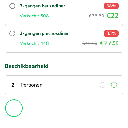
3-gangen keuzediner
38%
€22
Verkocht: 608
€35,50
3-gangen pinchosdiner
33%
€27
,50
Verkocht: 448
€41,10
Beschikbaarheid
2
Personen