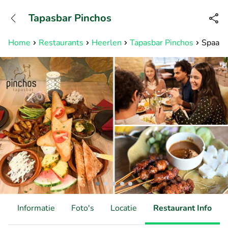
+31882050505
Tapasbar Pinchos
Bereikbaar tot 23:00 uur
Home
Restaurants
Heerlen
Tapasbar Pinchos
Spaans
d
Informatie
Foto's
Locatie
Restaurant Info