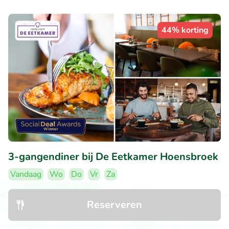
44% korting
3-gangendiner bij De Eetkamer Hoensbroek
Vandaag
Wo
Do
Vr
Za
Erg populaire deal
Reserveren
9.3
Perfect
• 6.377 beoordelingen
Ontdek
Zoeken
Boekingen
Menu