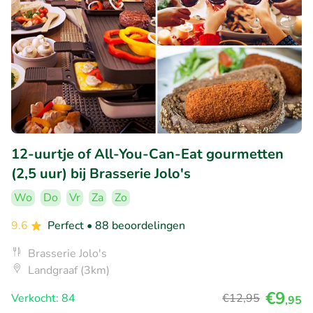
12-uurtje of All-You-Can-Eat gourmetten
(2,5 uur) bij Brasserie Jolo's
Wo
Do
Vr
Za
Zo
9.6
Perfect
• 88 beoordelingen
Brasserie Jolo's
Landgraaf (3km)
€9
Verkocht: 84
€12
,95
,95