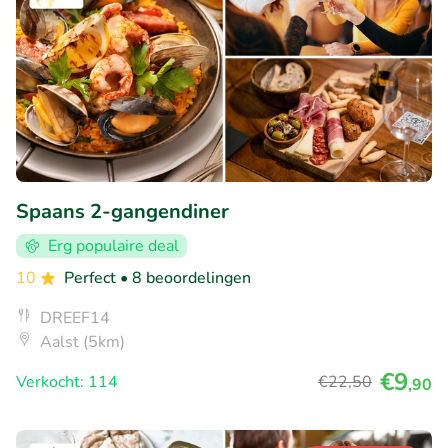
Spaans 2-gangendiner
Erg populaire deal
10
Perfect
• 8 beoordelingen
DREEF14
Aalst (5km)
€9
Verkocht: 114
€22
,50
,90