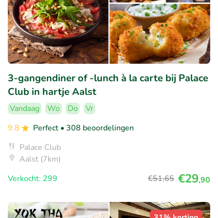
3-gangendiner of -lunch à la carte bij Palace
Club in hartje Aalst
Vandaag
Wo
Do
Vr
9.8
Perfect
• 308 beoordelingen
Palace Club
Aalst (7km)
€29
Verkocht: 299
€51
,65
,90
31% korting