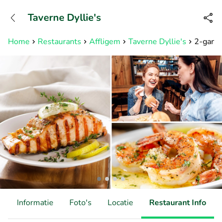
+31882050505
Taverne Dyllie's
Bereikbaar tot 23:00 uur
Home
Restaurants
Affligem
Taverne Dyllie's
2-gange
d
Informatie
Foto's
Locatie
Restaurant Info