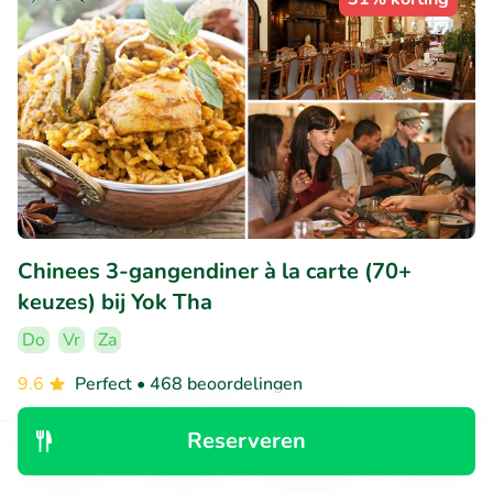
Chinees 3-gangendiner à la carte (70+
keuzes) bij Yok Tha
Do
Vr
Za
9.6
Perfect
• 468 beoordelingen
Yok Tha Aalst
Reserveren
Aalst (7km)
Ontdek
Zoeken
Boekingen
Menu