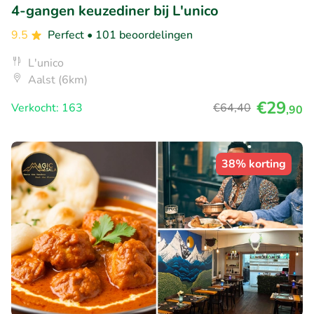
4-gangen keuzediner bij L'unico
9.5
Perfect
• 101 beoordelingen
L'unico
Aalst (6km)
€29
Verkocht: 163
€64
,40
,90
38% korting