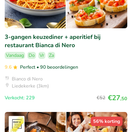
3-gangen keuzediner + aperitief bij
restaurant Bianca di Nero
Vandaag
Do
Vr
Za
9.6
Perfect
• 90 beoordelingen
Bianco di Nero
Liedekerke (3km)
€27
Verkocht: 229
€52
,50
56% korting