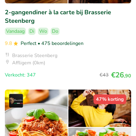
2-gangendiner à la carte bij Brasserie
Steenberg
Vandaag
Di
Wo
Do
9.8
Perfect
• 475 beoordelingen
Brasserie Steenberg
Affligem (0km)
€26
Verkocht: 347
€43
,90
47% korting