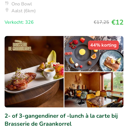
Ono Bowl
Aalst (6km)
€12
Verkocht: 326
€17
,25
44% korting
2- of 3-gangendiner of -lunch à la carte bij
Brasserie de Graankorrel