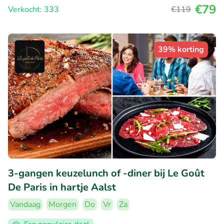
€79
Verkocht: 333
€119
39% korting
3-gangen keuzelunch of -diner bij Le Goût
De Paris in hartje Aalst
Vandaag
Morgen
Do
Vr
Za