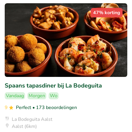
47% korting
Spaans tapasdiner bij La Bodeguita
Vandaag
Morgen
Wo
9
Perfect
• 173 beoordelingen
La Bodeguita Aalst
Aalst (6km)