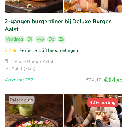
2-gangen burgerdiner bij Deluxe Burger
Aalst
Vandaag
Di
Wo
Do
Za
9.2
Perfect
• 158 beoordelingen
Deluxe Burger Aalst
Aalst (7km)
€14
Verkocht: 297
€24
,10
,90
42% korting