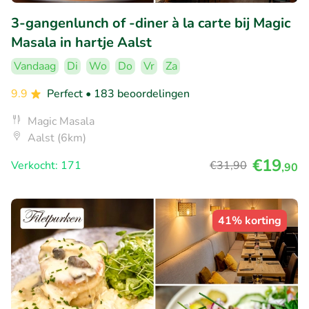
3-gangenlunch of -diner à la carte bij Magic
Masala in hartje Aalst
Vandaag
Di
Wo
Do
Vr
Za
9.9
Perfect
• 183 beoordelingen
Magic Masala
Aalst (6km)
€19
Verkocht: 171
€31
,90
,90
41% korting