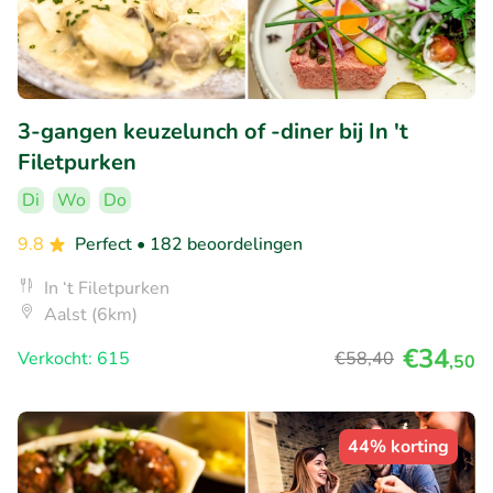
3-gangen keuzelunch of -diner bij In 't
Filetpurken
Di
Wo
Do
9.8
Perfect
• 182 beoordelingen
In ‘t Filetpurken
Aalst (6km)
€34
Verkocht: 615
€58
,40
,50
44% korting