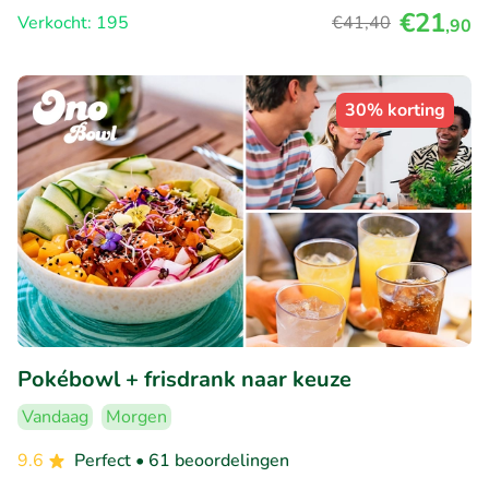
€21
Verkocht: 195
€41
,40
,90
30% korting
Pokébowl + frisdrank naar keuze
Vandaag
Morgen
9.6
Perfect
• 61 beoordelingen