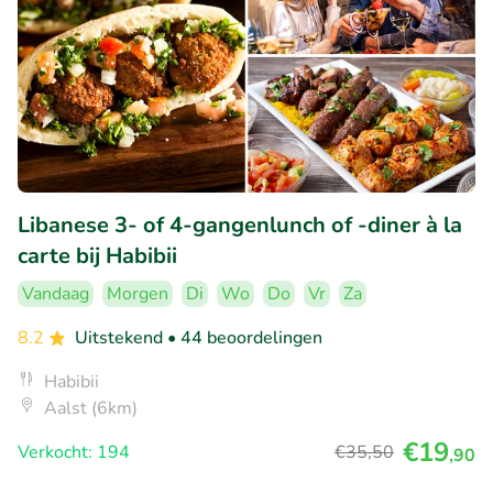
Libanese 3- of 4-gangenlunch of -diner à la
carte bij Habibii
Vandaag
Morgen
Di
Wo
Do
Vr
Za
8.2
Uitstekend
• 44 beoordelingen
Habibii
Aalst (6km)
€19
Verkocht: 194
€35
,50
,90