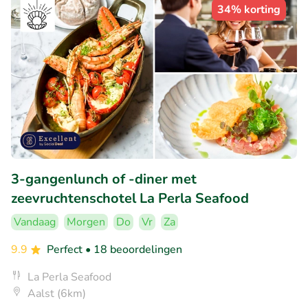
34% korting
3-gangenlunch of -diner met
zeevruchtenschotel La Perla Seafood
Vandaag
Morgen
Do
Vr
Za
9.9
Perfect
• 18 beoordelingen
La Perla Seafood
Aalst (6km)