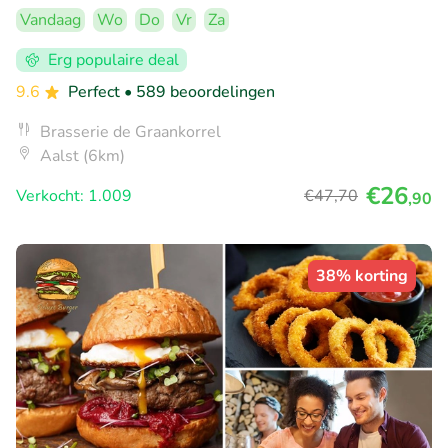
Vandaag
Wo
Do
Vr
Za
Erg populaire deal
9.6
Perfect
• 589 beoordelingen
Brasserie de Graankorrel
Aalst (6km)
€26
Verkocht: 1.009
€47
,70
,90
38% korting