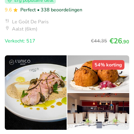
Erg populaire deal
9.6
Perfect
• 338 beoordelingen
Le Goût De Paris
Aalst (6km)
€26
Verkocht: 517
€44
,35
,90
54% korting