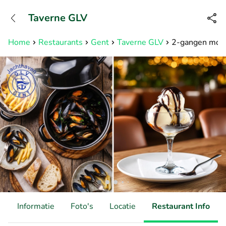
+31882050505
Taverne GLV
Bereikbaar tot 23:00 uur
Home
Restaurants
Gent
Taverne GLV
2-gangen mosse
d
Informatie
Foto's
Locatie
Restaurant Info