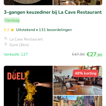
3-gangen keuzediner bij La Cave Restaurant
Vandaag
8.9
Uitstekend
• 131 beoordelingen
La Cave Restaurant
Gent (3km)
€27
Verkocht: 127
€47
,90
,90
48% korting