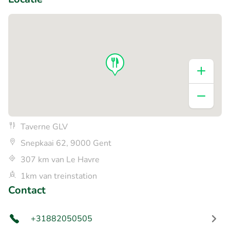
Taverne GLV
Snepkaai 62, 9000 Gent
307 km van Le Havre
1km van treinstation
Contact
+31882050505