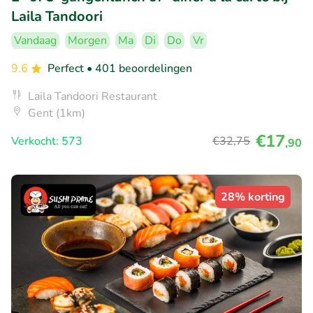
Laila Tandoori
Vandaag
Morgen
Ma
Di
Do
Vr
9.6
Perfect
• 401 beoordelingen
Laila Tandoori Restaurant
Gent (1km)
€17
Verkocht: 573
€32
,75
,90
28% korting