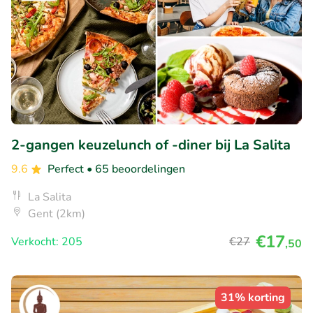
2-gangen keuzelunch of -diner bij La Salita
9.6
Perfect
• 65 beoordelingen
La Salita
Gent (2km)
€17
Verkocht: 205
€27
,50
31% korting