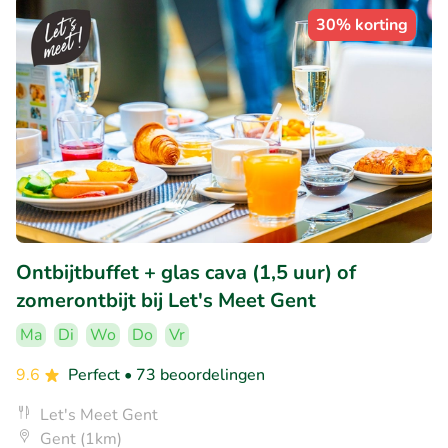
30% korting
Ontbijtbuffet + glas cava (1,5 uur) of
zomerontbijt bij Let's Meet Gent
Ma
Di
Wo
Do
Vr
9.6
Perfect
• 73 beoordelingen
Let's Meet Gent
Gent (1km)