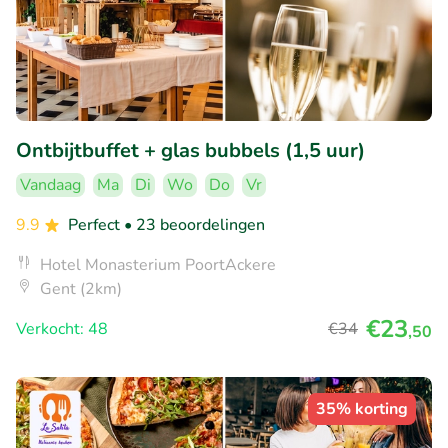
Ontbijtbuffet + glas bubbels (1,5 uur)
Vandaag
Ma
Di
Wo
Do
Vr
9.9
Perfect
• 23 beoordelingen
Hotel Monasterium PoortAckere
Gent (2km)
€23
Verkocht: 48
€34
,50
35% korting