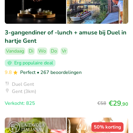
3-gangendiner of -lunch + amuse bij Duel in
hartje Gent
Vandaag
Di
Wo
Do
Vr
Erg populaire deal
9.8
Perfect
• 267 beoordelingen
Duel Gent
Gent (3km)
€29
Verkocht: 825
€58
,90
50% korting