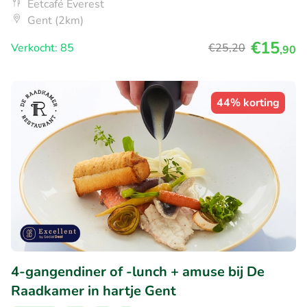
Eetcafé Everest
Gent (2km)
€15
Verkocht: 85
€25
,20
,90
44% korting
4-gangendiner of -lunch + amuse bij De
Raadkamer in hartje Gent