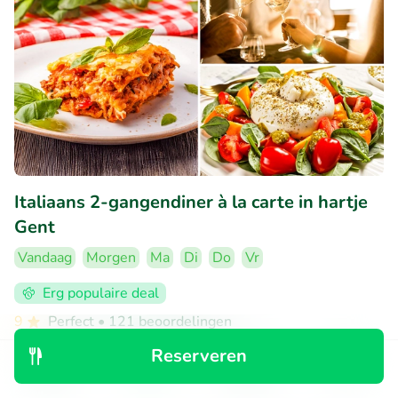
Italiaans 2-gangendiner à la carte in hartje
Gent
Vandaag
Morgen
Ma
Di
Do
Vr
Erg populaire deal
9
Perfect
• 121 beoordelingen
Reserveren
La Tavola Italiana
Gent (3km)
Ontdek
Zoeken
Boekingen
Menu