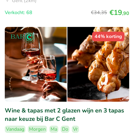
Gent (2km)
€19
Verkocht: 68
€34
,35
,90
44% korting
Wine & tapas met 2 glazen wijn en 3 tapas
naar keuze bij Bar C Gent
Vandaag
Morgen
Ma
Do
Vr