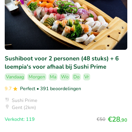
Sushiboot voor 2 personen (48 stuks) + 6
loempia's voor afhaal bij Sushi Prime
Vandaag
Morgen
Ma
Wo
Do
Vr
9.7
Perfect
• 391 beoordelingen
Sushi Prime
Gent (2km)
€28
Verkocht: 119
€50
,90