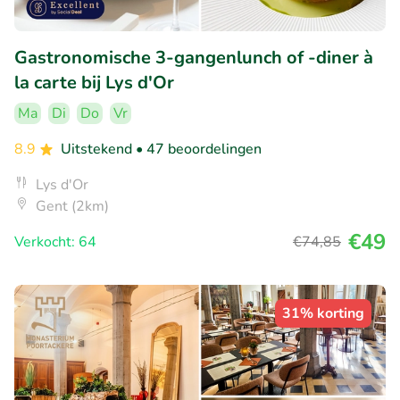
Gastronomische 3-gangenlunch of -diner à
la carte bij Lys d'Or
Ma
Di
Do
Vr
8.9
Uitstekend
• 47 beoordelingen
Lys d'Or
Gent (2km)
€49
Verkocht: 64
€74
,85
31% korting