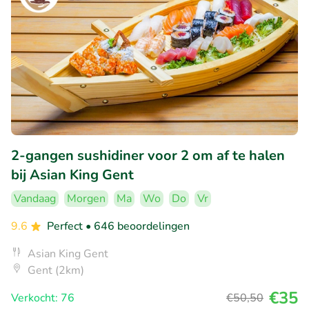
2-gangen sushidiner voor 2 om af te halen
bij Asian King Gent
Vandaag
Morgen
Ma
Wo
Do
Vr
9.6
Perfect
• 646 beoordelingen
Asian King Gent
Gent (2km)
€35
Verkocht: 76
€50
,50