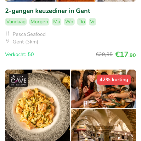
2-gangen keuzediner in Gent
Vandaag
Morgen
Ma
Wo
Do
Vr
Pesca Seafood
Gent (3km)
€17
Verkocht: 50
€29
,85
,90
42% korting