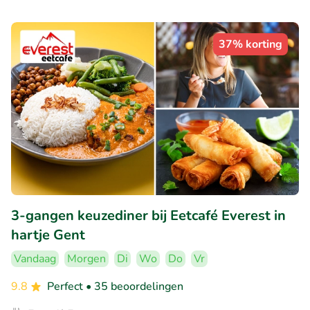
37% korting
3-gangen keuzediner bij Eetcafé Everest in
hartje Gent
Vandaag
Morgen
Di
Wo
Do
Vr
9.8
Perfect
• 35 beoordelingen