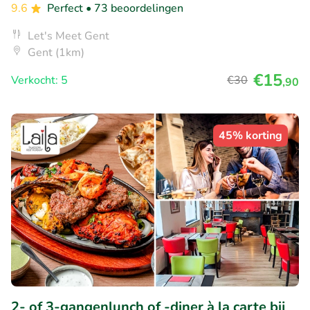
9.6
Perfect
• 73 beoordelingen
Let's Meet Gent
Gent (1km)
€15
Verkocht: 5
€30
,90
45% korting
2- of 3-gangenlunch of -diner à la carte bij