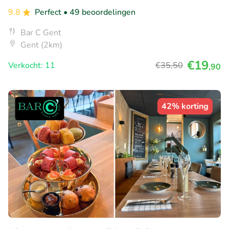
9.8
Perfect
• 49 beoordelingen
Bar C Gent
Gent (2km)
€19
Verkocht: 11
€35
,50
,90
42% korting