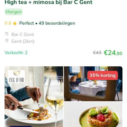
High tea + mimosa bij Bar C Gent
Morgen
9.8
Perfect
• 49 beoordelingen
Bar C Gent
Gent (2km)
€24
Verkocht: 2
€43
,90
35% korting