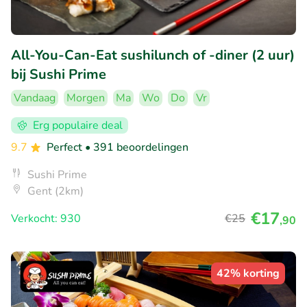
All-You-Can-Eat sushilunch of -diner (2 uur)
bij Sushi Prime
Vandaag
Morgen
Ma
Wo
Do
Vr
Erg populaire deal
9.7
Perfect
• 391 beoordelingen
Sushi Prime
Gent (2km)
€17
Verkocht: 930
€25
,90
42% korting