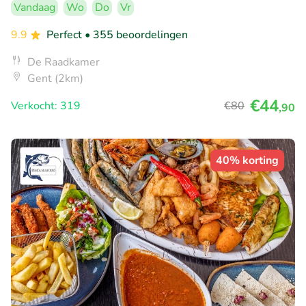
Vandaag
Wo
Do
Vr
9.9
Perfect
• 355 beoordelingen
De Raadkamer
Gent (2km)
€44
Verkocht: 319
€80
,90
40% korting