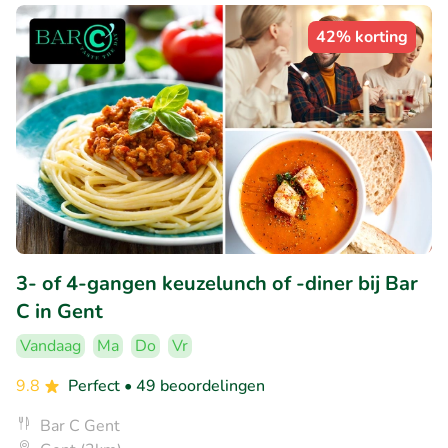
42% korting
3- of 4-gangen keuzelunch of -diner bij Bar
C in Gent
Vandaag
Ma
Do
Vr
9.8
Perfect
• 49 beoordelingen
Bar C Gent