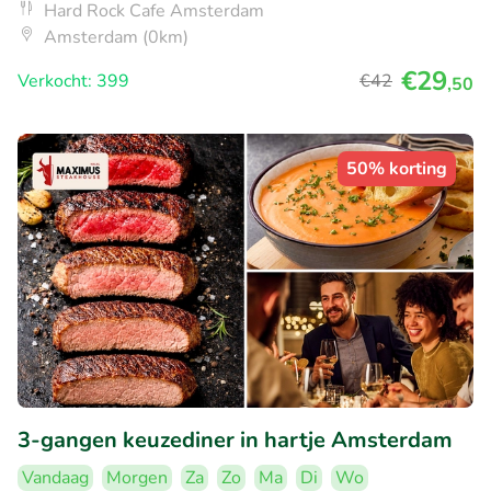
Hard Rock Cafe Amsterdam
Amsterdam (0km)
€29
Verkocht: 399
€42
,50
50% korting
3-gangen keuzediner in hartje Amsterdam
Vandaag
Morgen
Za
Zo
Ma
Di
Wo