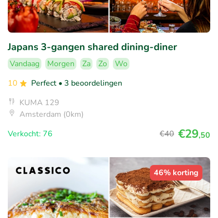
Japans 3-gangen shared dining-diner
Vandaag
Morgen
Za
Zo
Wo
10
Perfect
• 3 beoordelingen
KUMA 129
Amsterdam (0km)
€29
Verkocht: 76
€40
,50
46% korting