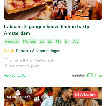
Italiaans 3-gangen keuzediner in hartje
Amsterdam
Vandaag
Morgen
Za
Zo
Ma
Di
Wo
9.4
Perfect
• 8 beoordelingen
5 Terre Italian Restaurant
Amsterdam (0km)
€21
Verkocht: 76
€36
,60
,50
51% korting