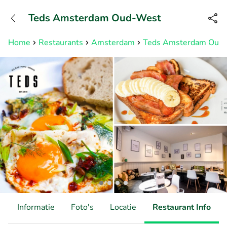
+31882050505
Teds Amsterdam Oud-West
Bereikbaar tot 23:00 uur
Home
Restaurants
Amsterdam
Teds Amsterdam Oud
d
Informatie
Foto's
Locatie
Restaurant Info