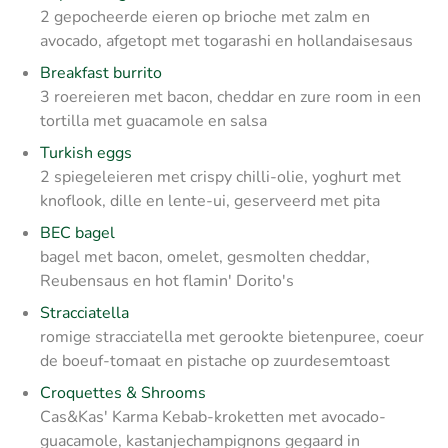
2 gepocheerde eieren op brioche met zalm en
avocado, afgetopt met togarashi en hollandaisesaus
Breakfast burrito
3 roereieren met bacon, cheddar en zure room in een
tortilla met guacamole en salsa
Turkish eggs
2 spiegeleieren met crispy chilli-olie, yoghurt met
knoflook, dille en lente-ui, geserveerd met pita
BEC bagel
bagel met bacon, omelet, gesmolten cheddar,
Reubensaus en hot flamin' Dorito's
Stracciatella
romige stracciatella met gerookte bietenpuree, coeur
de boeuf-tomaat en pistache op zuurdesemtoast
Croquettes & Shrooms
Cas&Kas' Karma Kebab-kroketten met avocado-
guacamole, kastanjechampignons gegaard in