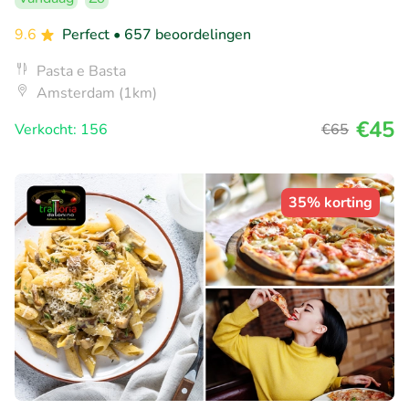
9.6
Perfect
• 657 beoordelingen
Pasta e Basta
Amsterdam (1km)
€45
Verkocht: 156
€65
35% korting