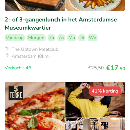
2- of 3-gangenlunch in het Amsterdamse
Museumkwartier
Vandaag
Morgen
Za
Zo
Ma
Di
Wo
The Uptown Meatclub
Amsterdam (0km)
€17
Verkocht: 46
€25
,50
,50
41% korting