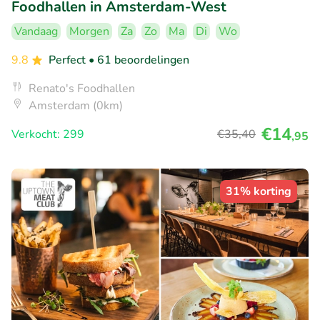
Foodhallen in Amsterdam-West
Vandaag
Morgen
Za
Zo
Ma
Di
Wo
9.8
Perfect
• 61 beoordelingen
Renato's Foodhallen
Amsterdam (0km)
€14
Verkocht: 299
€35
,40
,95
31% korting