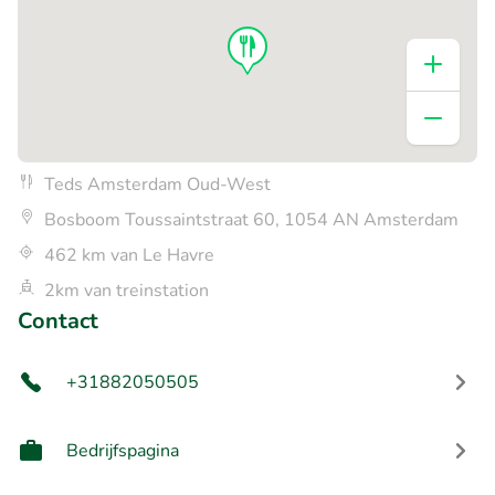
Teds Amsterdam Oud-West
Bosboom Toussaintstraat 60, 1054 AN Amsterdam
462 km van Le Havre
2km van treinstation
Contact
+31882050505
Bedrijfspagina