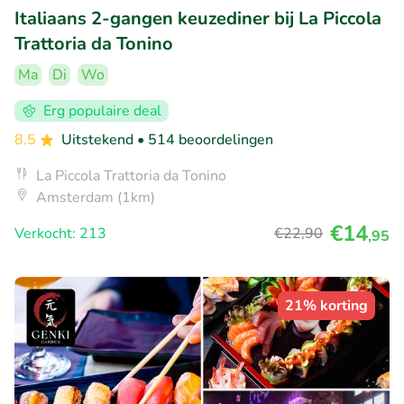
Italiaans 2-gangen keuzediner bij La Piccola
Trattoria da Tonino
Ma
Di
Wo
Erg populaire deal
8.5
Uitstekend
• 514 beoordelingen
La Piccola Trattoria da Tonino
Amsterdam (1km)
€14
Verkocht: 213
€22
,90
,95
21% korting