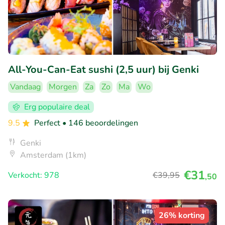
All-You-Can-Eat sushi (2,5 uur) bij Genki
Vandaag
Morgen
Za
Zo
Ma
Wo
Erg populaire deal
9.5
Perfect
• 146 beoordelingen
Genki
Amsterdam (1km)
€31
Verkocht: 978
€39
,95
,50
26% korting