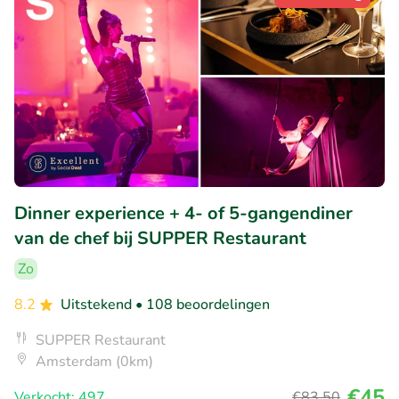
Dinner experience + 4- of 5-gangendiner
van de chef bij SUPPER Restaurant
Zo
8.2
Uitstekend
• 108 beoordelingen
SUPPER Restaurant
Amsterdam (0km)
€45
Verkocht: 497
€83
,50