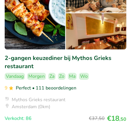
2-gangen keuzediner bij Mythos Grieks
restaurant
Vandaag
Morgen
Za
Zo
Ma
Wo
9
Perfect
• 111 beoordelingen
Mythos Grieks restaurant
Amsterdam (0km)
€18
Verkocht: 86
€37
,50
,50