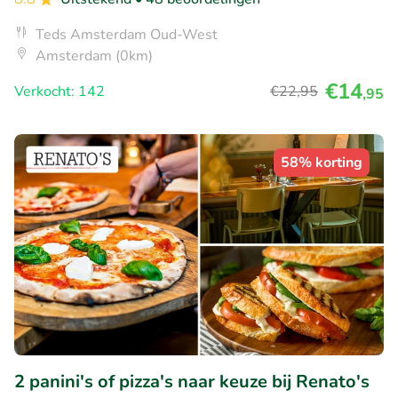
Teds Amsterdam Oud-West
Amsterdam (0km)
€14
Verkocht: 142
€22
,95
,95
58% korting
2 panini's of pizza's naar keuze bij Renato's