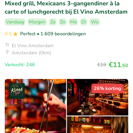
Mixed grill, Mexicaans 3-gangendiner à la
carte of lunchgerecht bij El Vino Amsterdam
Vandaag
Morgen
Za
Zo
Ma
Di
Wo
9.5
Perfect
• 1.609 beoordelingen
El Vino Amsterdam
Amsterdam (0km)
€11
Verkocht: 246
€19
,50
26% korting