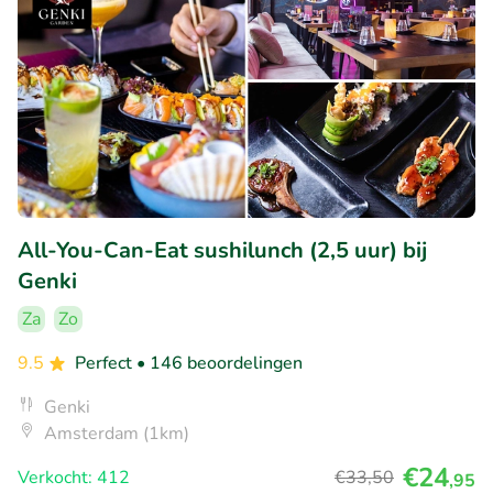
All-You-Can-Eat sushilunch (2,5 uur) bij
Genki
Za
Zo
9.5
Perfect
• 146 beoordelingen
Genki
Amsterdam (1km)
€24
Verkocht: 412
€33
,50
,95