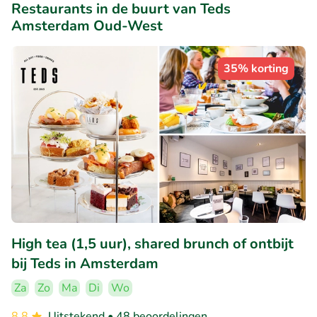
Restaurants in de buurt van Teds
Amsterdam Oud-West
35% korting
High tea (1,5 uur), shared brunch of ontbijt
bij Teds in Amsterdam
Za
Zo
Ma
Di
Wo
8.8
Uitstekend
• 48 beoordelingen