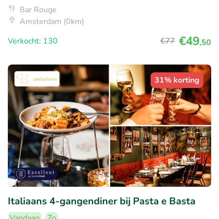
Bar Rouge
Amsterdam (0km)
€49
Verkocht: 130
€77
,50
31% korting
Italiaans 4-gangendiner bij Pasta e Basta
Vandaag
Zo