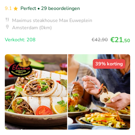
9.1
Perfect
• 29 beoordelingen
Maximus steakhouse Max Euweplein
Amsterdam (0km)
€21
Verkocht: 208
€42
,90
,50
39% korting