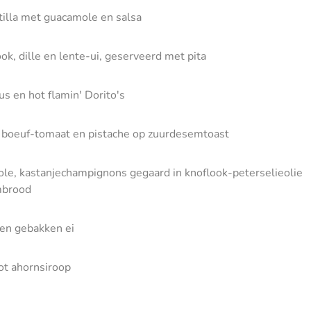
tilla met guacamole en salsa
ook, dille en lente-ui, geserveerd met pita
 en hot flamin' Dorito's
e boeuf-tomaat en pistache op zuurdesemtoast
e, kastanjechampignons gegaard in knoflook-peterselieolie
mbrood
en gebakken ei
ot ahornsiroop