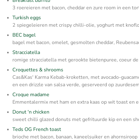
Breakfast burrito
3 roereieren met bacon, cheddar en zure room in een tor
Turkish eggs
2 spiegeleieren met crispy chilli-olie, yoghurt met knofl
BEC bagel
bagel met bacon, omelet, gesmolten cheddar, Reubensaus
Stracciatella
romige stracciatella met gerookte bietenpuree, coeur d
Croquettes & shrooms
Cas&Kas' Karma Kebab-kroketten, met avocado-guacamol
en een drizzle van salsa verde, geserveerd op zuurdese
Croque madame
Emmentalermix met ham en extra kaas op wit toast en e
Donut 'n chicken
sweet chilli glazed donuts met gefrituurde kip en een sh
Teds OG French toast
brioche met bacon, banaan, kaneelsuiker en ahornsiroop