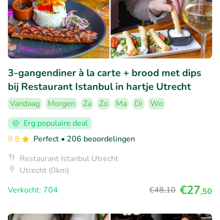
3-gangendiner à la carte + brood met dips
bij Restaurant Istanbul in hartje Utrecht
Vandaag
Morgen
Za
Zo
Ma
Di
Wo
Erg populaire deal
9.8
Perfect
• 206 beoordelingen
Restaurant Istanbul Utrecht
Utrecht (0km)
€27
Verkocht: 704
€48
,10
,50