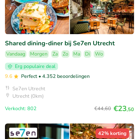
Shared dining-diner bij Se7en Utrecht
Vandaag
Morgen
Za
Zo
Ma
Di
Wo
Erg populaire deal
9.6
Perfect
• 4.352 beoordelingen
Se7en Utrecht
Utrecht (0km)
€23
Verkocht: 802
€44
,60
,50
42% korting