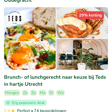
Oudegracht
29% korting
Brunch- of lunchgerecht naar keuze bij Teds
in hartje Utrecht
Morgen
Za
Zo
Ma
Di
Wo
Erg populaire deal
9.4
Perfect
• 74 beoordelingen