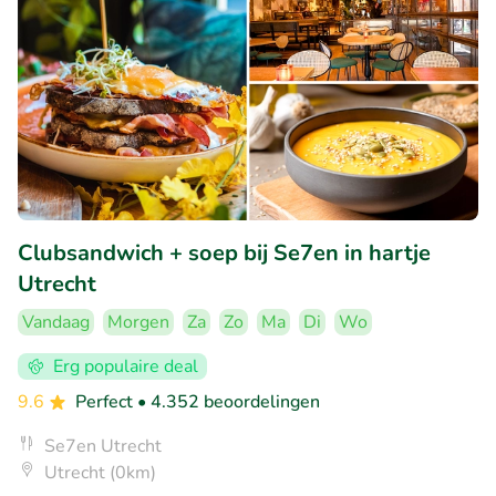
Clubsandwich + soep bij Se7en in hartje
Utrecht
Vandaag
Morgen
Za
Zo
Ma
Di
Wo
Erg populaire deal
9.6
Perfect
• 4.352 beoordelingen
Se7en Utrecht
Utrecht (0km)