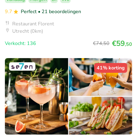
9.7
Perfect
• 21 beoordelingen
Restaurant Florent
Utrecht (0km)
€59
Verkocht: 136
€74
,50
,50
41% korting