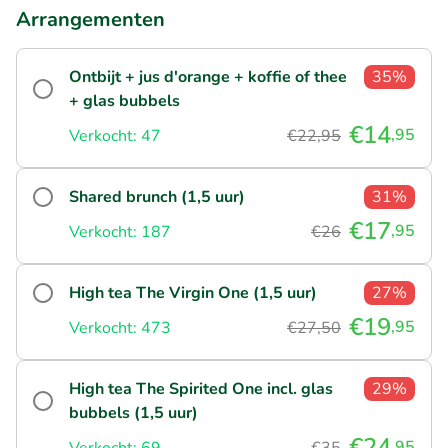
Arrangementen
Ontbijt + jus d'orange + koffie of thee
35%
+ glas bubbels
€14
,95
Verkocht: 47
€22,95
Shared brunch (1,5 uur)
31%
€17
,95
Verkocht: 187
€26
High tea The Virgin One (1,5 uur)
27%
€19
,95
Verkocht: 473
€27,50
High tea The Spirited One incl. glas
29%
bubbels (1,5 uur)
€24
,95
Verkocht: 69
€35