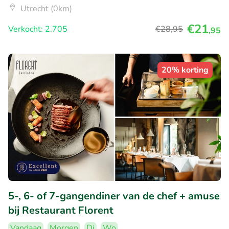
Utrecht (0km)
€21
Verkocht: 2.705
€28
,95
,95
20% korting
5-, 6- of 7-gangendiner van de chef + amuse
bij Restaurant Florent
Vandaag
Morgen
Di
Wo