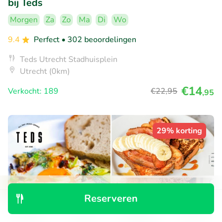
bij Teds
Morgen
Za
Zo
Ma
Di
Wo
9.4
Perfect
• 302 beoordelingen
Teds Utrecht Stadhuisplein
Utrecht (0km)
€14
Verkocht: 189
€22
,95
,95
29% korting
Reserveren
Ontdek
Zoeken
Boekingen
Menu