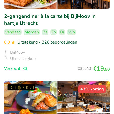
2-gangendiner à la carte bij BijMoov in
hartje Utrecht
Vandaag
Morgen
Za
Zo
Di
Wo
8.9
Uitstekend
• 326 beoordelingen
BijMoov
Utrecht (0km)
€19
Verkocht: 83
€32
,40
,50
43% korting