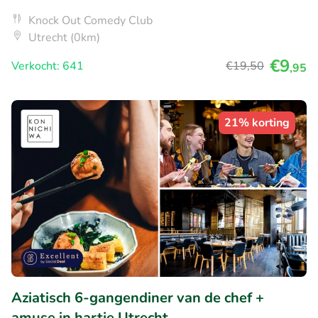
Knock Out Comedy Club
Utrecht (0km)
€9
Verkocht: 641
€19
,50
,95
21% korting
Aziatisch 6-gangendiner van de chef +
amuse in hartje Utrecht