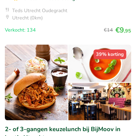
Teds Utrecht Oudegracht
Utrecht (0km)
€9
Verkocht: 134
€14
,95
39% korting
2- of 3-gangen keuzelunch bij BijMoov in