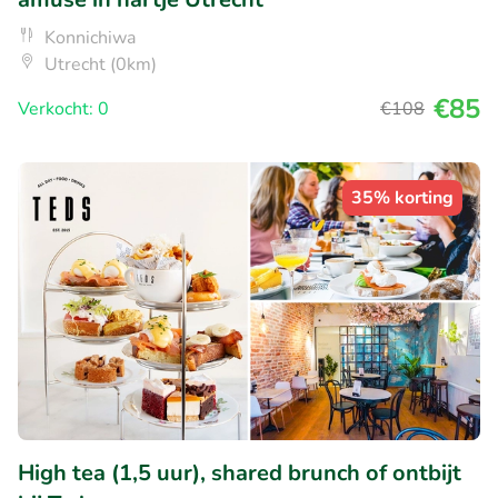
Konnichiwa
Utrecht (0km)
€85
Verkocht: 0
€108
35% korting
High tea (1,5 uur), shared brunch of ontbijt