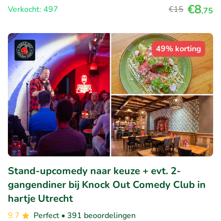
€8
Verkocht: 497
€15
,75
49% korting
Stand-upcomedy naar keuze + evt. 2-
gangendiner bij Knock Out Comedy Club in
hartje Utrecht
9.7
Perfect
• 391 beoordelingen