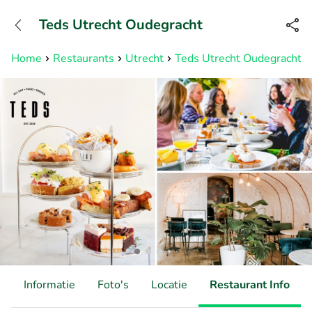
+31882050505
Teds Utrecht Oudegracht
Bereikbaar tot 23:00 uur
Home
Restaurants
Utrecht
Teds Utrecht Oudegracht
d
Informatie
Foto's
Locatie
Restaurant Info