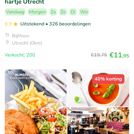
hartje Utrecht
Vandaag
Morgen
Za
Zo
Di
Wo
8.9
Uitstekend
• 326 beoordelingen
BijMoov
Utrecht (0km)
€11
Verkocht: 200
€19
,75
,95
40% korting