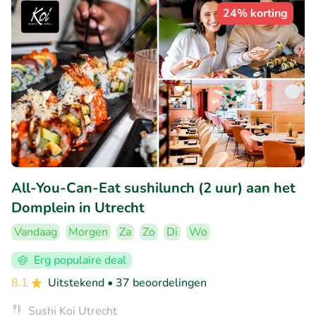
24% korting
All-You-Can-Eat sushilunch (2 uur) aan het
Domplein in Utrecht
Vandaag
Morgen
Za
Zo
Di
Wo
Erg populaire deal
8.1
Uitstekend
• 37 beoordelingen
Sushi Koi Utrecht