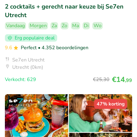
2 cocktails + gerecht naar keuze bij Se7en
Utrecht
Vandaag
Morgen
Za
Zo
Ma
Di
Wo
Erg populaire deal
9.6
Perfect
• 4.352 beoordelingen
Se7en Utrecht
Utrecht (0km)
€14
Verkocht: 629
€25
,30
,99
47% korting