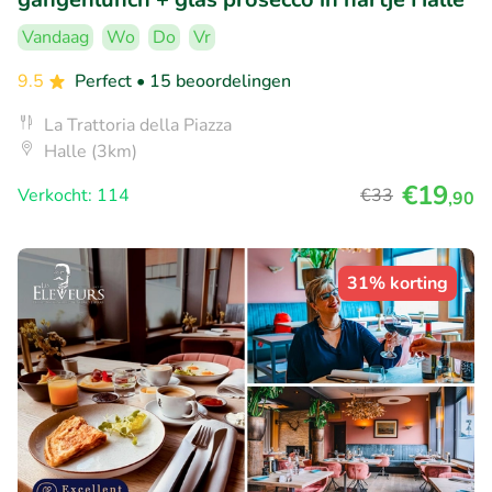
Vandaag
Wo
Do
Vr
9.5
Perfect
• 15 beoordelingen
La Trattoria della Piazza
Halle (3km)
€19
Verkocht: 114
€33
,90
31% korting