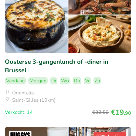
Oosterse 3-gangenlunch of -diner in
Brussel
Vandaag
Morgen
Di
Wo
Do
Vr
Za
Orientalia
Saint-Gilles (10km)
€19
Verkocht: 14
€32
,50
,90