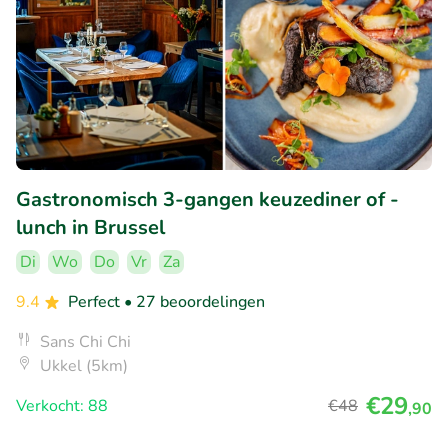
Gastronomisch 3-gangen keuzediner of -
lunch in Brussel
Di
Wo
Do
Vr
Za
9.4
Perfect
• 27 beoordelingen
Sans Chi Chi
Ukkel (5km)
€29
Verkocht: 88
€48
,90