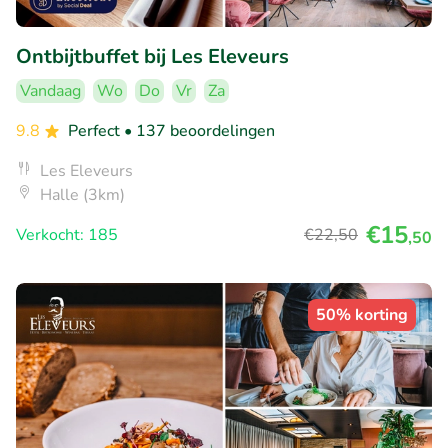
Ontbijtbuffet bij Les Eleveurs
Vandaag
Wo
Do
Vr
Za
9.8
Perfect
• 137 beoordelingen
Les Eleveurs
Halle (3km)
€15
Verkocht: 185
€22
,50
,50
50% korting