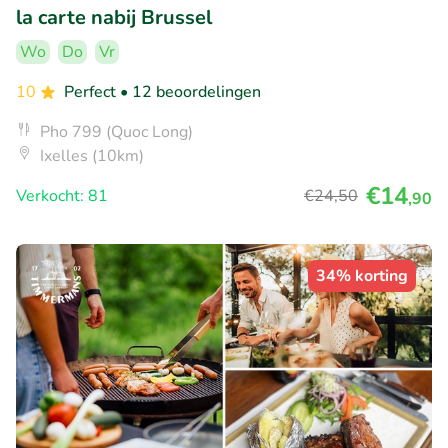
la carte nabij Brussel
Wo
Do
Vr
10
Perfect
• 12 beoordelingen
Pho 799 (Quoc Long)
Ixelles (10km)
€14
Verkocht: 81
€24
,50
,90
34% korting