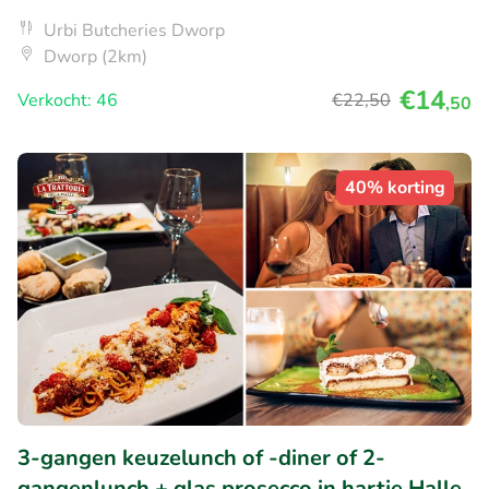
Urbi Butcheries Dworp
Dworp (2km)
€14
Verkocht: 46
€22
,50
,50
40% korting
3-gangen keuzelunch of -diner of 2-
gangenlunch + glas prosecco in hartje Halle