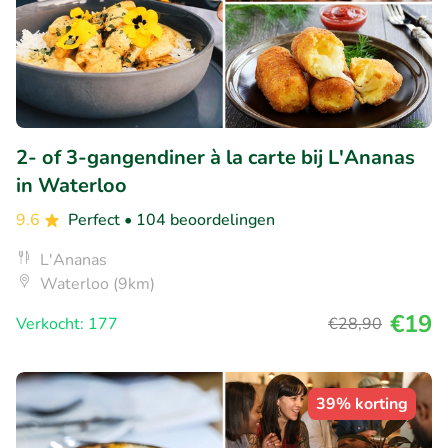
2- of 3-gangendiner à la carte bij L'Ananas
in Waterloo
9.6
Perfect
• 104 beoordelingen
L'Ananas
Waterloo (9km)
€19
Verkocht: 177
€28
,90
39% korting