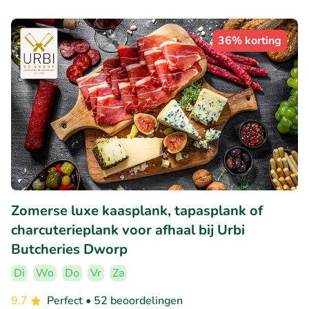
36% korting
Zomerse luxe kaasplank, tapasplank of
charcuterieplank voor afhaal bij Urbi
Butcheries Dworp
Di
Wo
Do
Vr
Za
9.7
Perfect
• 52 beoordelingen