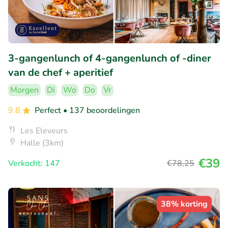
3-gangenlunch of 4-gangenlunch of -diner
van de chef + aperitief
Morgen
Di
Wo
Do
Vr
9.8
Perfect
• 137 beoordelingen
Les Eleveurs
Halle (3km)
€39
Verkocht: 147
€78
,25
38% korting