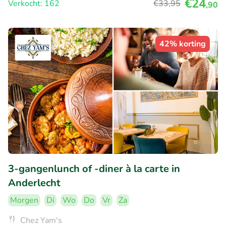
€24
Verkocht: 162
€33
,95
,90
42% korting
3-gangenlunch of -diner à la carte in
Anderlecht
Morgen
Di
Wo
Do
Vr
Za
Chez Yam's