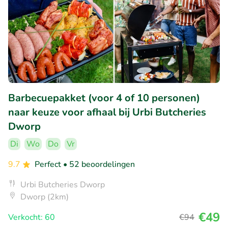
Barbecuepakket (voor 4 of 10 personen)
naar keuze voor afhaal bij Urbi Butcheries
Dworp
Di
Wo
Do
Vr
9.7
Perfect
• 52 beoordelingen
Urbi Butcheries Dworp
Dworp (2km)
€49
Verkocht: 60
€94