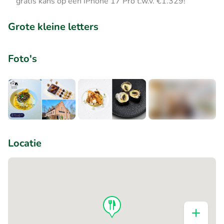
gratis kans op een iPhone 17 Pro t.w.v. €1.329!
Grote kleine letters
Foto's
+1
Locatie