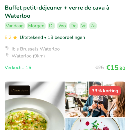
Buffet petit-déjeuner + verre de cava à
Waterloo
Vandaag
Morgen
Di
Wo
Do
Vr
Za
8.2
Uitstekend
• 18 beoordelingen
Ibis Brussels Waterloo
Waterloo (9km)
€15
Verkocht: 16
€25
,90
33% korting