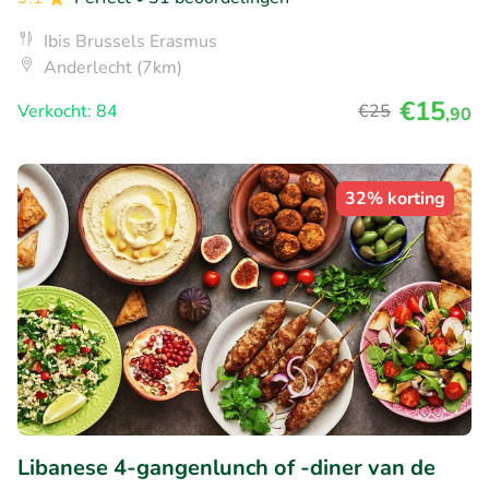
Ibis Brussels Erasmus
Anderlecht (7km)
€15
Verkocht: 84
€25
,90
32% korting
Libanese 4-gangenlunch of -diner van de