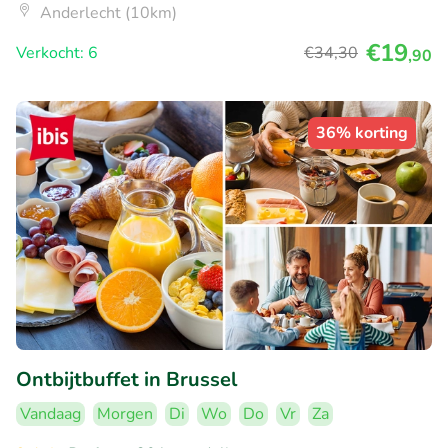
Anderlecht (10km)
€19
Verkocht: 6
€34
,30
,90
36% korting
Ontbijtbuffet in Brussel
Vandaag
Morgen
Di
Wo
Do
Vr
Za