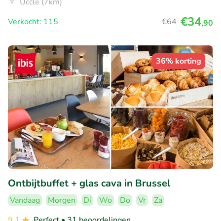
Uccle (7km)
€34
Verkocht: 115
€64
,90
36% korting
Ontbijtbuffet + glas cava in Brussel
Vandaag
Morgen
Di
Wo
Do
Vr
Za
9.1
Perfect
• 31 beoordelingen