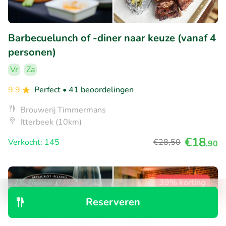
Barbecuelunch of -diner naar keuze (vanaf 4
personen)
Vr
Za
9.9
Perfect
• 41 beoordelingen
Brouwerij Timmermans
Itterbeek (10km)
€18
Verkocht: 145
€28
,50
,90
39% korting
Reserveren
Ontdek
Zoeken
Boekingen
Menu