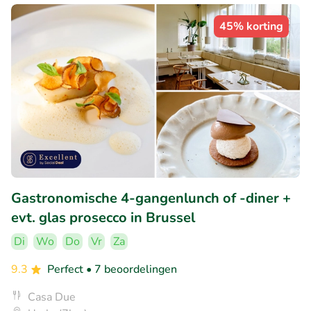
45% korting
Gastronomische 4-gangenlunch of -diner +
evt. glas prosecco in Brussel
Di
Wo
Do
Vr
Za
9.3
Perfect
• 7 beoordelingen
Casa Due