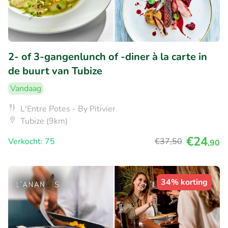
2- of 3-gangenlunch of -diner à la carte in
de buurt van Tubize
Vandaag
L'Entre Potes - By Pitivier
Tubize (9km)
€24
Verkocht: 75
€37
,50
,90
34% korting