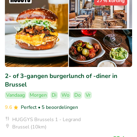
27% korting
2- of 3-gangen burgerlunch of -diner in
Brussel
Vandaag
Morgen
Di
Wo
Do
Vr
9.6
Perfect
• 5 beoordelingen
HUGGYS Brussels 1 - Legrand
Brussel (10km)