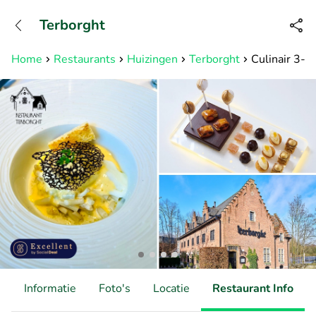
+31882050505
Terborght
Bereikbaar tot 23:00 uur
Home
Restaurants
Huizingen
Terborght
Culinair 3-g
d
Informatie
Foto's
Locatie
Restaurant Info