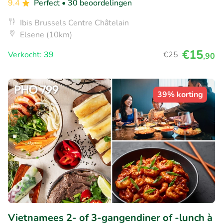
9.4
Perfect
• 30 beoordelingen
Ibis Brussels Centre Châtelain
Elsene (10km)
€15
Verkocht: 39
€25
,90
39% korting
Vietnamees 2- of 3-gangendiner of -lunch à