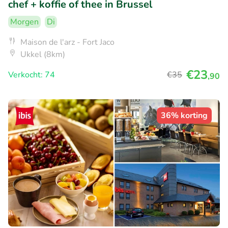
chef + koffie of thee in Brussel
Morgen
Di
Maison de l'arz - Fort Jaco
Ukkel (8km)
€23
Verkocht: 74
€35
,90
36% korting