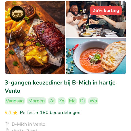
26% korting
3-gangen keuzediner bij B-Mich in hartje
Venlo
Vandaag
Morgen
Za
Zo
Ma
Di
Wo
9.1
Perfect
• 180 beoordelingen
B-Mich in Venlo