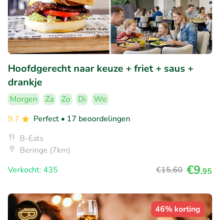
Hoofdgerecht naar keuze + friet + saus +
drankje
Morgen
Za
Zo
Di
Wo
9.7
Perfect
• 17 beoordelingen
B-Eats
Beringe (7km)
€9
Verkocht: 435
€15
,60
,95
46% korting