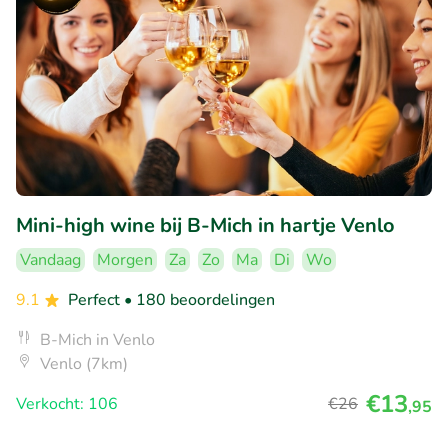
Mini-high wine bij B-Mich in hartje Venlo
Vandaag
Morgen
Za
Zo
Ma
Di
Wo
9.1
Perfect
• 180 beoordelingen
B-Mich in Venlo
Venlo (7km)
€13
Verkocht: 106
€26
,95