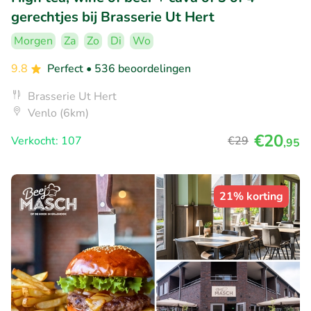
gerechtjes bij Brasserie Ut Hert
Morgen
Za
Zo
Di
Wo
9.8
Perfect
• 536 beoordelingen
Brasserie Ut Hert
Venlo (6km)
€20
Verkocht: 107
€29
,95
21% korting