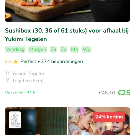
Sushibox (30, 36 of 61 stuks) voor afhaal bij
Yukimi Tegelen
Vandaag
Morgen
Za
Zo
Ma
Wo
9.6
Perfect
• 274 beoordelingen
Yukimi Tegelen
Tegelen (6km)
€25
Verkocht: 316
€48
,10
24% korting