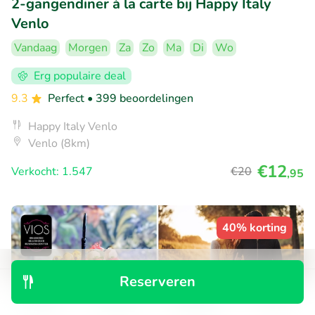
2-gangendiner à la carte bij Happy Italy
Venlo
Vandaag
Morgen
Za
Zo
Ma
Di
Wo
Erg populaire deal
9.3
Perfect
• 399 beoordelingen
Happy Italy Venlo
Venlo (8km)
€12
Verkocht: 1.547
€20
,95
40% korting
Reserveren
Ontdek
Zoeken
Boekingen
Menu