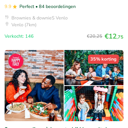
9.9
Perfect
• 84 beoordelingen
Brownies & downieS Venlo
Venlo (7km)
€12
Verkocht: 146
€20
,25
,75
35% korting