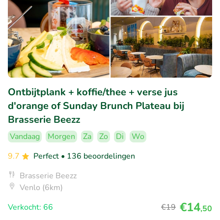
Ontbijtplank + koffie/thee + verse jus
d'orange of Sunday Brunch Plateau bij
Brasserie Beezz
Vandaag
Morgen
Za
Zo
Di
Wo
9.7
Perfect
• 136 beoordelingen
Brasserie Beezz
Venlo (6km)
€14
Verkocht: 66
€19
,50