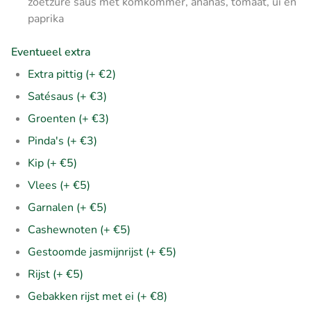
zoetzure saus met komkommer, ananas, tomaat, ui en
paprika
Eventueel extra
Extra pittig (+ €2)
Satésaus (+ €3)
Groenten (+ €3)
Pinda's (+ €3)
Kip (+ €5)
Vlees (+ €5)
Garnalen (+ €5)
Cashewnoten (+ €5)
Gestoomde jasmijnrijst (+ €5)
Rijst (+ €5)
Gebakken rijst met ei (+ €8)