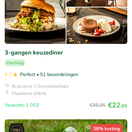
3-gangen keuzediner
Vandaag
9.7
Perfect
• 51 beoordelingen
Brasserie 't Gemeintehoës
Maasbree (0km)
€22
Verkocht: 1.053
€35
,05
,95
38% korting