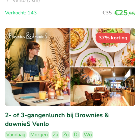
Venlo (7km)
€25
Verkocht: 143
€35
,95
37% korting
2- of 3-gangenlunch bij Brownies &
downieS Venlo
Vandaag
Morgen
Za
Zo
Di
Wo