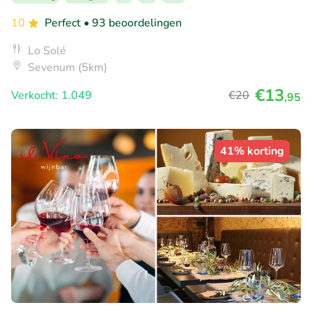
10
Perfect
• 93 beoordelingen
Lo Solé
Sevenum (5km)
€13
Verkocht: 1.049
€20
,95
41% korting