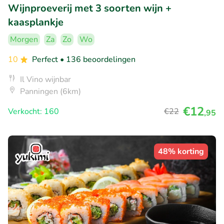
Wijnproeverij met 3 soorten wijn +
kaasplankje
Morgen
Za
Zo
Wo
10
Perfect
• 136 beoordelingen
Il Vino wijnbar
Panningen (6km)
€12
Verkocht: 160
€22
,95
48% korting