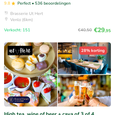
9.8
Perfect
• 536 beoordelingen
Brasserie Ut Hert
Venlo (6km)
€29
Verkocht: 151
€40
,50
,95
28% korting
High tea, wine of beer + cava of 3 of 4