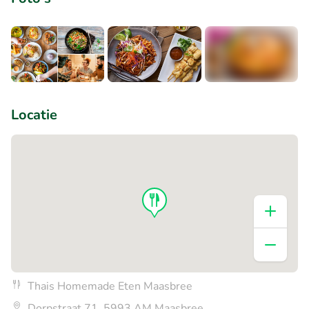
+1
Locatie
Thais Homemade Eten Maasbree
Dorpstraat 71, 5993 AM Maasbree