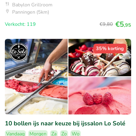
Babylon Grillroom
Panningen (5km)
€5
Verkocht: 119
€9
,80
,95
35% korting
10 bollen ijs naar keuze bij ijssalon Lo Solé
Vandaag
Morgen
Za
Zo
Wo