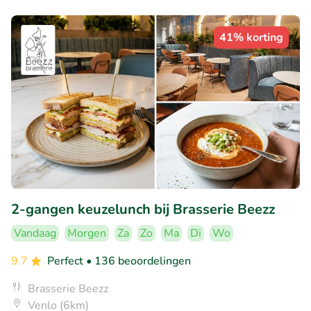
41% korting
2-gangen keuzelunch bij Brasserie Beezz
Vandaag
Morgen
Za
Zo
Ma
Di
Wo
9.7
Perfect
• 136 beoordelingen
Brasserie Beezz
Venlo (6km)