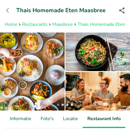
+31882050505
Thais Homemade Eten Maasbree
Bereikbaar tot 23:00 uur
Home
Restaurants
Maasbree
Thais Homemade Eten M
d
Informatie
Foto's
Locatie
Restaurant Info