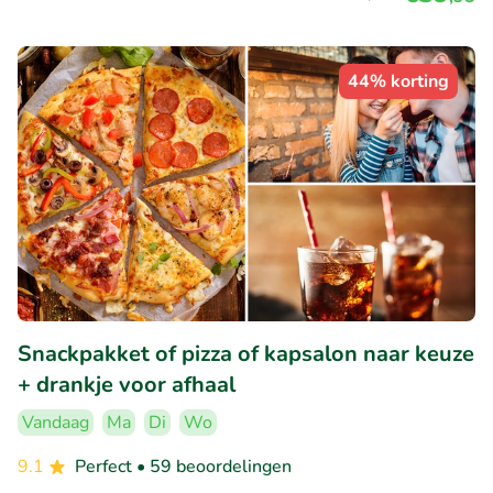
44% korting
Snackpakket of pizza of kapsalon naar keuze
+ drankje voor afhaal
Vandaag
Ma
Di
Wo
9.1
Perfect
• 59 beoordelingen