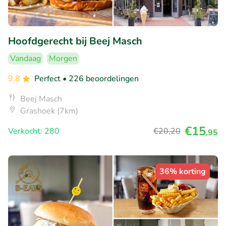
Hoofdgerecht bij Beej Masch
Vandaag
Morgen
9.8
Perfect
• 226 beoordelingen
Beej Masch
Grashoek (7km)
€15
Verkocht: 280
€20
,20
,95
36% korting