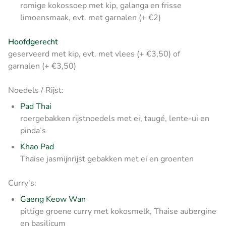
romige kokossoep met kip, galanga en frisse
limoensmaak, evt. met garnalen (+ €2)
Hoofdgerecht
geserveerd met kip, evt. met vlees (+ €3,50) of
garnalen (+ €3,50)
Noedels / Rijst:
Pad Thai
roergebakken rijstnoedels met ei, taugé, lente-ui en
pinda’s
Khao Pad
Thaise jasmijnrijst gebakken met ei en groenten
Curry's:
Gaeng Keow Wan
pittige groene curry met kokosmelk, Thaise aubergine
en basilicum