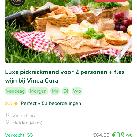
Luxe picknickmand voor 2 personen + fles
wijn bij Vinea Cura
Vandaag
Morgen
Ma
Di
Wo
9.5
Perfect
• 53 beoordelingen
Vinea Cura
Helden (4km)
€39
Verkocht: 55
€64
,50
,95