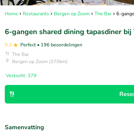
Home
Restaurants
Bergen op Zoom
The Bar
6-gange
6-gangen shared dining tapasdiner bij
9.2
Perfect
• 196 beoordelingen
The Bar
Bergen op Zoom (370km)
Verkocht: 379
Rese
Samenvatting