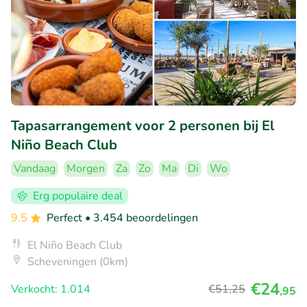
Tapasarrangement voor 2 personen bij El
Niño Beach Club
Vandaag
Morgen
Za
Zo
Ma
Di
Wo
Erg populaire deal
9.5
Perfect
• 3.454 beoordelingen
El Niño Beach Club
Scheveningen (0km)
€24
Verkocht: 1.014
€51
,25
,95