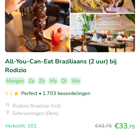
All-You-Can-Eat Braziliaans (2 uur) bij
Rodizio
Morgen
Za
Zo
Ma
Di
Wo
9.2
Perfect
• 1.703 beoordelingen
Rodizio Brazilian Grill
Scheveningen (0km)
€33
Verkocht: 101
€43
,75
,75