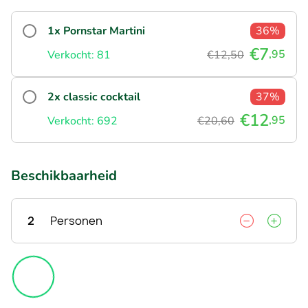
1x Pornstar Martini
36%
€7
,95
Verkocht: 81
€12,50
2x classic cocktail
37%
€12
,95
Verkocht: 692
€20,60
Beschikbaarheid
2
Personen