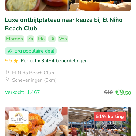
Luxe ontbijtplateau naar keuze bij El Niño
Beach Club
Morgen
Za
Ma
Di
Wo
Erg populaire deal
9.5
Perfect
• 3.454 beoordelingen
El Niño Beach Club
Scheveningen (0km)
€9
Verkocht: 1.467
€19
,50
51% korting