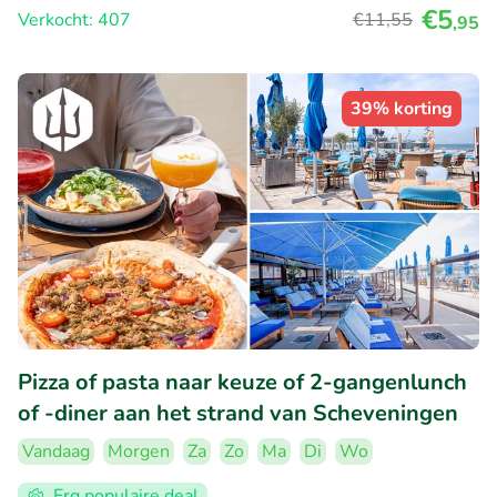
€5
Verkocht: 407
€11
,55
,95
39% korting
Pizza of pasta naar keuze of 2-gangenlunch
of -diner aan het strand van Scheveningen
Vandaag
Morgen
Za
Zo
Ma
Di
Wo
Erg populaire deal