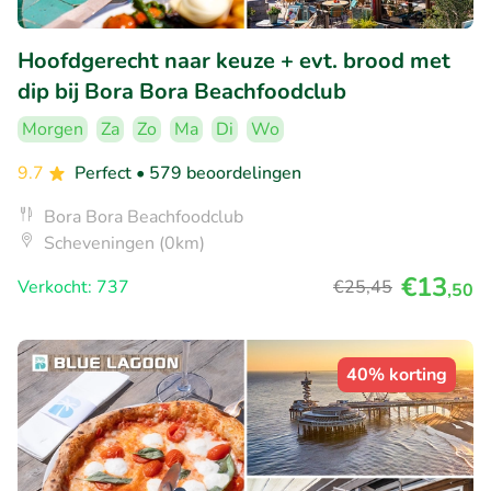
Hoofdgerecht naar keuze + evt. brood met
dip bij Bora Bora Beachfoodclub
Morgen
Za
Zo
Ma
Di
Wo
9.7
Perfect
• 579 beoordelingen
Bora Bora Beachfoodclub
Scheveningen (0km)
€13
Verkocht: 737
€25
,45
,50
40% korting