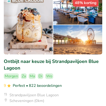
48% korting
Ontbijt naar keuze bij Strandpaviljoen Blue
Lagoon
Morgen
Za
Ma
Di
Wo
9
Perfect
• 822 beoordelingen
Strandpaviljoen Blue Lagoon
Scheveningen (0km)