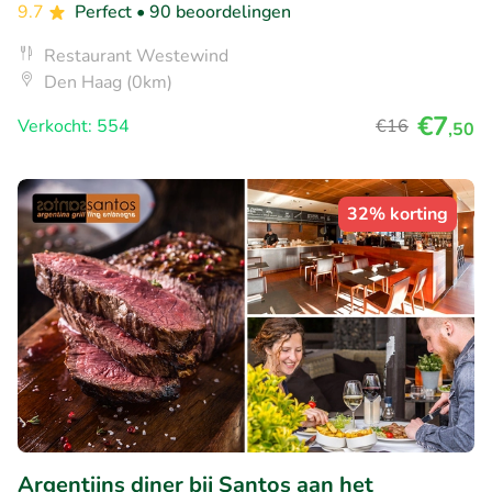
9.7
Perfect
• 90 beoordelingen
Restaurant Westewind
Den Haag (0km)
€7
Verkocht: 554
€16
,50
32% korting
Argentijns diner bij Santos aan het