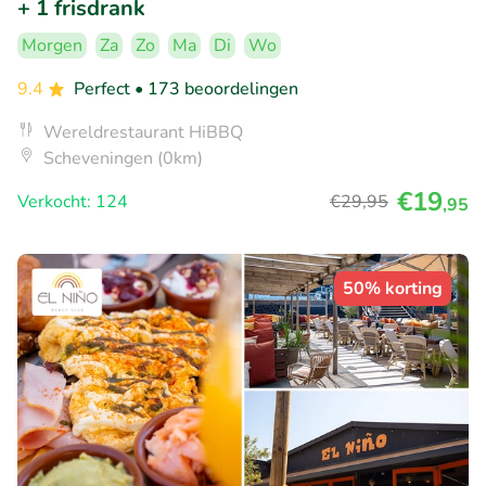
+ 1 frisdrank
Morgen
Za
Zo
Ma
Di
Wo
9.4
Perfect
• 173 beoordelingen
Wereldrestaurant HiBBQ
Scheveningen (0km)
€19
Verkocht: 124
€29
,95
,95
50% korting