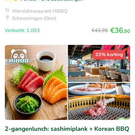
Wereldrestaurant HiBBQ
Scheveningen (0km)
€36
Verkocht: 1.003
€43
,95
,90
33% korting
2-gangenlunch: sashimiplank + Korean BBQ