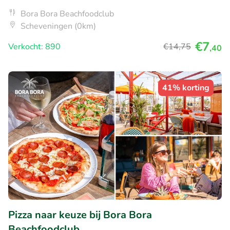
Bora Bora Beachfoodclub
Scheveningen (0km)
€7
Verkocht: 890
€14
,75
,40
41% korting
Pizza naar keuze bij Bora Bora
Beachfoodclub