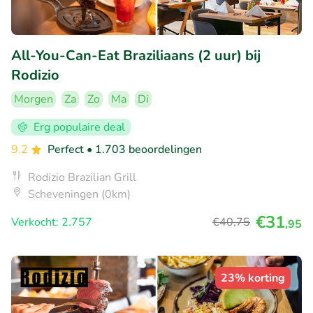
All-You-Can-Eat Braziliaans (2 uur) bij
Rodizio
Morgen
Za
Zo
Ma
Di
Erg populaire deal
9.2
Perfect
• 1.703 beoordelingen
Rodizio Brazilian Grill
Scheveningen (0km)
€31
Verkocht: 2.757
€40
,75
,95
23% korting