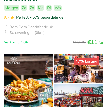
Morgen
Za
Zo
Ma
Di
Wo
9.7
Perfect
• 579 beoordelingen
Bora Bora Beachfoodclub
Scheveningen (0km)
€11
Verkocht: 106
€19
,40
,50
47% korting