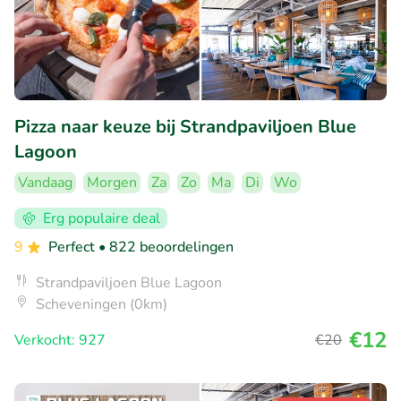
Pizza naar keuze bij Strandpaviljoen Blue
Lagoon
Vandaag
Morgen
Za
Zo
Ma
Di
Wo
Erg populaire deal
9
Perfect
• 822 beoordelingen
Strandpaviljoen Blue Lagoon
Scheveningen (0km)
€12
Verkocht: 927
€20