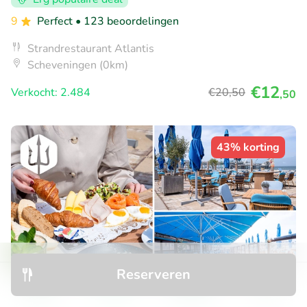
9
Perfect
• 123 beoordelingen
Strandrestaurant Atlantis
Scheveningen (0km)
€12
Verkocht: 2.484
€20
,50
,50
43% korting
Reserveren
Ontdek
Zoeken
Boekingen
Menu