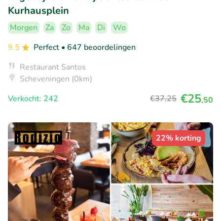
Kurhausplein
Morgen
Za
Zo
Ma
Di
Wo
9.5
Perfect
• 647 beoordelingen
Restaurant Santos
Scheveningen (0km)
€25
Verkocht: 242
€37
,25
,50
22% korting