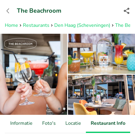
+31882050505
The Beachroom
Bereikbaar tot 23:00 uur
Home
Restaurants
Den Haag (Scheveningen)
The Bea
d
Informatie
Foto's
Locatie
Restaurant Info