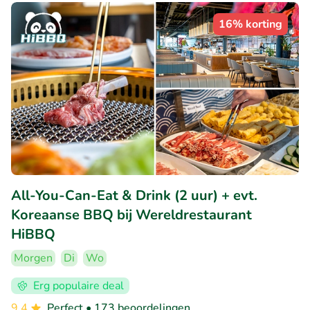
16% korting
All-You-Can-Eat & Drink (2 uur) + evt.
Koreaanse BBQ bij Wereldrestaurant
HiBBQ
Morgen
Di
Wo
Erg populaire deal
9.4
Perfect
• 173 beoordelingen