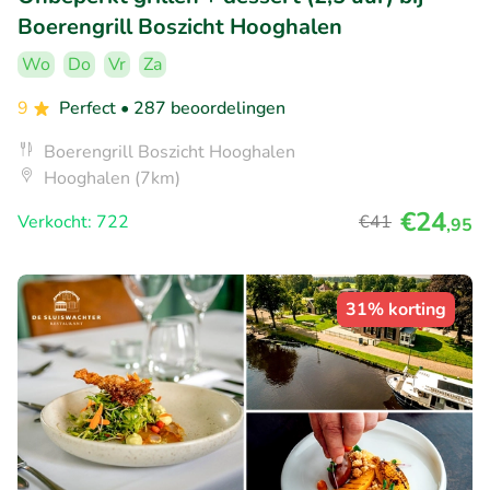
Boerengrill Boszicht Hooghalen
Wo
Do
Vr
Za
9
Perfect
• 287 beoordelingen
Boerengrill Boszicht Hooghalen
Hooghalen (7km)
€24
Verkocht: 722
€41
,95
31% korting