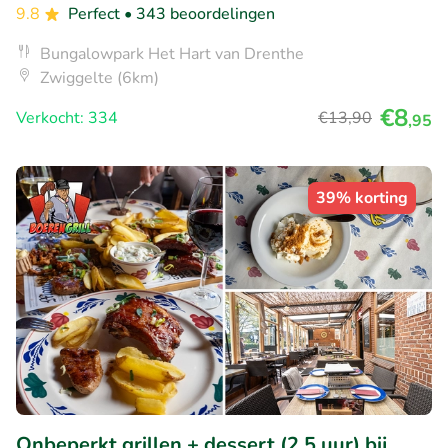
9.8
Perfect
• 343 beoordelingen
Bungalowpark Het Hart van Drenthe
Zwiggelte (6km)
€8
Verkocht: 334
€13
,90
,95
39% korting
Onbeperkt grillen + dessert (2,5 uur) bij