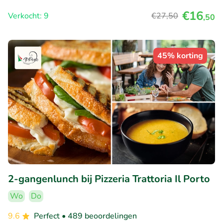
€16
Verkocht: 9
€27
,50
,50
45% korting
2-gangenlunch bij Pizzeria Trattoria Il Porto
Wo
Do
9.6
Perfect
• 489 beoordelingen