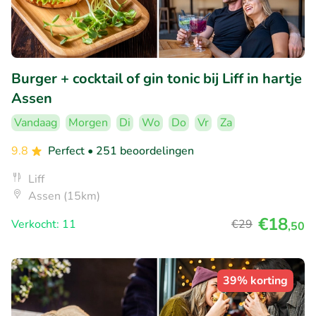
Burger + cocktail of gin tonic bij Liff in hartje
Assen
Vandaag
Morgen
Di
Wo
Do
Vr
Za
9.8
Perfect
• 251 beoordelingen
Liff
Assen (15km)
€18
Verkocht: 11
€29
,50
39% korting