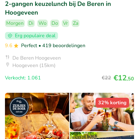
2-gangen keuzelunch bij De Beren in
Hoogeveen
Morgen
Di
Wo
Do
Vr
Za
Erg populaire deal
9.6
Perfect
• 419 beoordelingen
De Beren Hoogeveen
Hoogeveen (15km)
€12
Verkocht: 1.061
€22
,50
32% korting