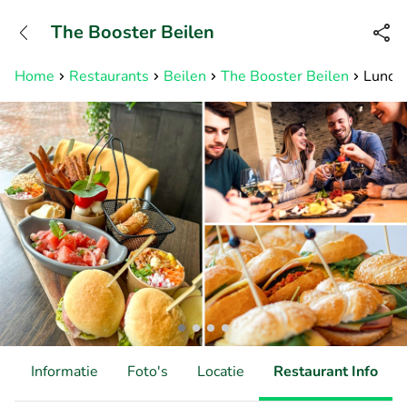
+31882050505
The Booster Beilen
Bereikbaar tot 23:00 uur
Home
Restaurants
Beilen
The Booster Beilen
Lunchp
d
Informatie
Foto's
Locatie
Restaurant Info