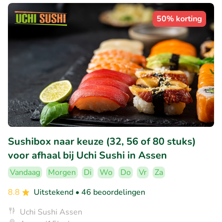
50% korting
Sushibox naar keuze (32, 56 of 80 stuks)
voor afhaal bij Uchi Sushi in Assen
Vandaag
Morgen
Di
Wo
Do
Vr
Za
8.8
Uitstekend
• 46 beoordelingen
Uchi Sushi Assen