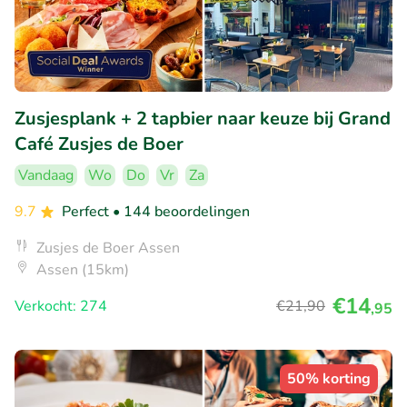
Zusjesplank + 2 tapbier naar keuze bij Grand
Café Zusjes de Boer
Vandaag
Wo
Do
Vr
Za
9.7
Perfect
• 144 beoordelingen
Zusjes de Boer Assen
Assen (15km)
€14
Verkocht: 274
€21
,90
,95
50% korting