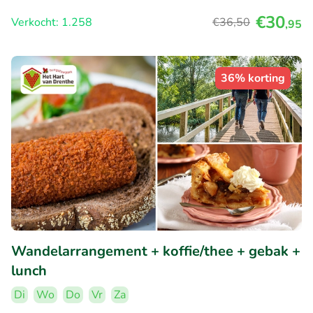
€30
Verkocht: 1.258
€36
,50
,95
36% korting
Wandelarrangement + koffie/thee + gebak +
lunch
Di
Wo
Do
Vr
Za