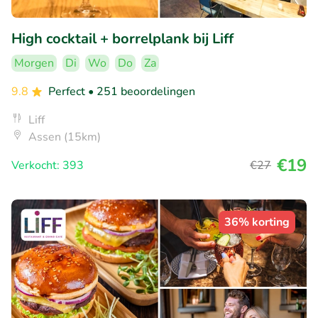
High cocktail + borrelplank bij Liff
Morgen
Di
Wo
Do
Za
9.8
Perfect
• 251 beoordelingen
Liff
Assen (15km)
€19
Verkocht: 393
€27
36% korting