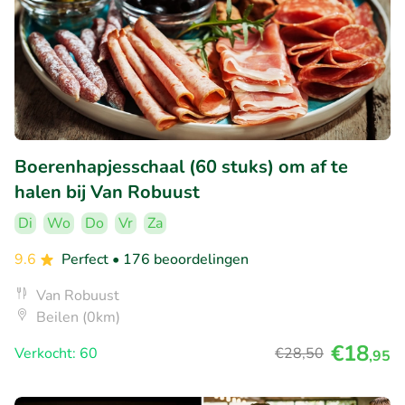
Boerenhapjesschaal (60 stuks) om af te
halen bij Van Robuust
Di
Wo
Do
Vr
Za
9.6
Perfect
• 176 beoordelingen
Van Robuust
Beilen (0km)
€18
Verkocht: 60
€28
,50
,95