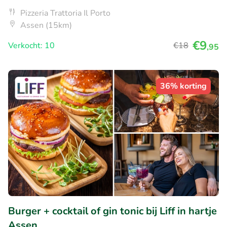
Pizzeria Trattoria Il Porto
Assen (15km)
€9
Verkocht: 10
€18
,95
36% korting
Burger + cocktail of gin tonic bij Liff in hartje
Assen