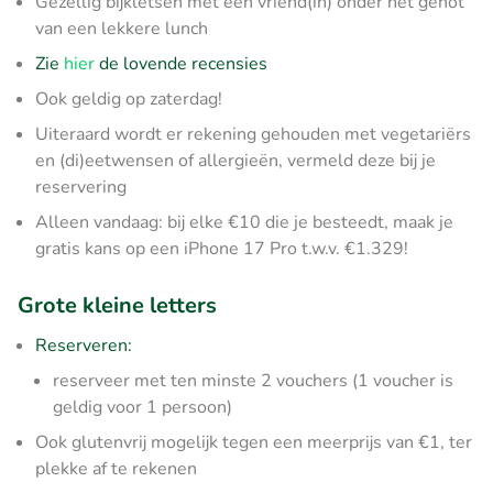
Gezellig bijkletsen met een vriend(in) onder het genot
van een lekkere lunch
Zie
hier
de lovende recensies
Ook geldig op zaterdag!
Uiteraard wordt er rekening gehouden met vegetariërs
en (di)eetwensen of allergieën, vermeld deze bij je
reservering
Alleen vandaag: bij elke €10 die je besteedt, maak je
gratis kans op een iPhone 17 Pro t.w.v. €1.329!
Grote kleine letters
Reserveren:
reserveer met ten minste 2 vouchers (1 voucher is
geldig voor 1 persoon)
Ook glutenvrij mogelijk tegen een meerprijs van €1, ter
plekke af te rekenen