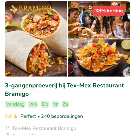
38% korting
3-gangenproeverij bij Tex-Mex Restaurant
Bramigo
Vandaag
Wo
Do
Vr
Za
9.8
Perfect
• 240 beoordelingen
Tex-Mex Restaurant Bramigo