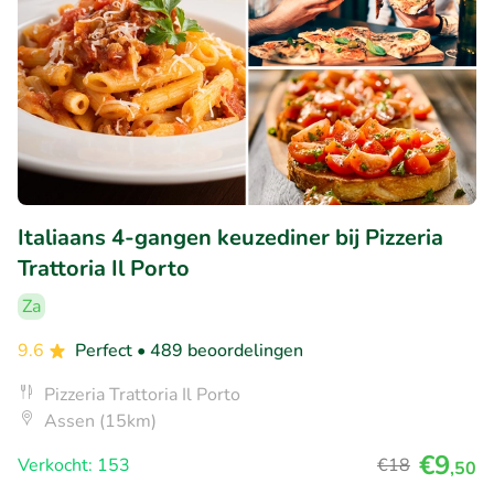
Italiaans 4-gangen keuzediner bij Pizzeria
Trattoria Il Porto
Za
9.6
Perfect
• 489 beoordelingen
Pizzeria Trattoria Il Porto
Assen (15km)
€9
Verkocht: 153
€18
,50