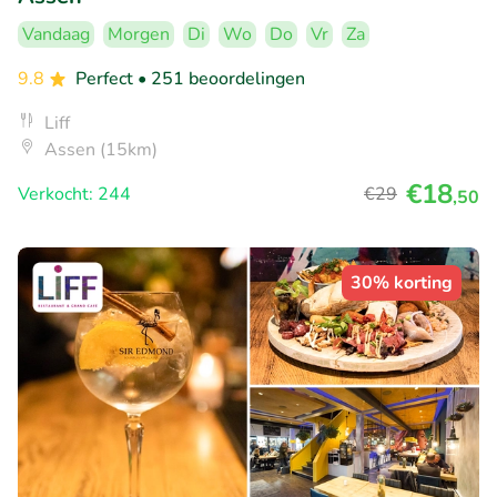
Vandaag
Morgen
Di
Wo
Do
Vr
Za
9.8
Perfect
• 251 beoordelingen
Liff
Assen (15km)
€18
Verkocht: 244
€29
,50
30% korting