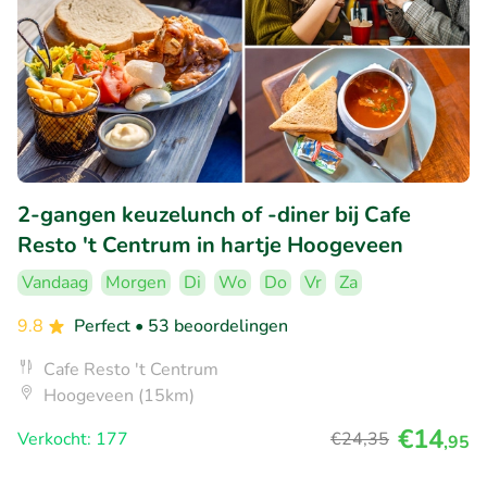
2-gangen keuzelunch of -diner bij Cafe
Resto 't Centrum in hartje Hoogeveen
Vandaag
Morgen
Di
Wo
Do
Vr
Za
9.8
Perfect
• 53 beoordelingen
Cafe Resto 't Centrum
Hoogeveen (15km)
€14
Verkocht: 177
€24
,35
,95