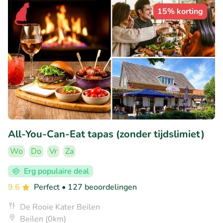
15% korting
All-You-Can-Eat tapas (zonder tijdslimiet)
Wo
Do
Vr
Za
Erg populaire deal
9.6
Perfect
• 127 beoordelingen
De Rooie Kater Beilen
Beilen (0km)