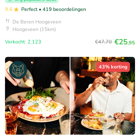
9.6
Perfect
• 419 beoordelingen
De Beren Hoogeveen
Hoogeveen (15km)
€25
Verkocht: 2.123
€47
,70
,95
43% korting