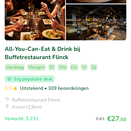
All-You-Can-Eat & Drink bij
Buffetrestaurant Flinck
Vandaag
Morgen
Di
Wo
Do
Vr
Za
Erg populaire deal
8.5
Uitstekend
• 309 beoordelingen
Buffetrestaurant Flinck
Assen (13km)
€27
Verkocht: 3.231
€41
,50