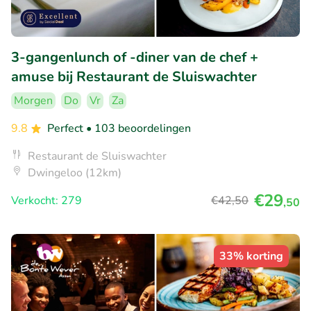
3-gangenlunch of -diner van de chef +
amuse bij Restaurant de Sluiswachter
Morgen
Do
Vr
Za
9.8
Perfect
• 103 beoordelingen
Restaurant de Sluiswachter
Dwingeloo (12km)
€29
Verkocht: 279
€42
,50
,50
33% korting