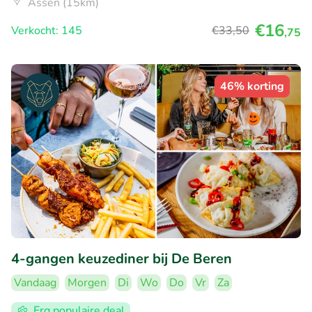
Assen (15km)
€16
Verkocht: 145
€33
,50
,75
46% korting
4-gangen keuzediner bij De Beren
Vandaag
Morgen
Di
Wo
Do
Vr
Za
Erg populaire deal