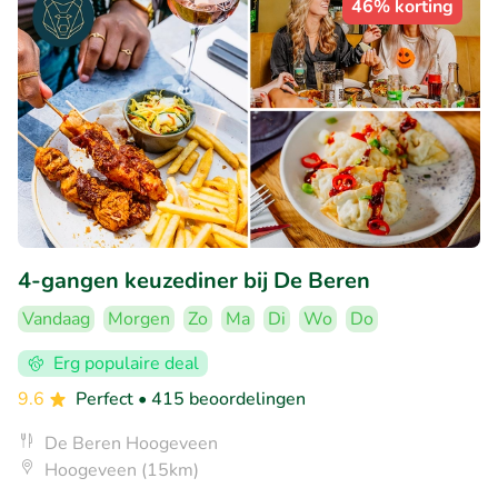
46% korting
4-gangen keuzediner bij De Beren
Vandaag
Morgen
Zo
Ma
Di
Wo
Do
Erg populaire deal
9.6
Perfect
• 415 beoordelingen
De Beren Hoogeveen
Hoogeveen (15km)