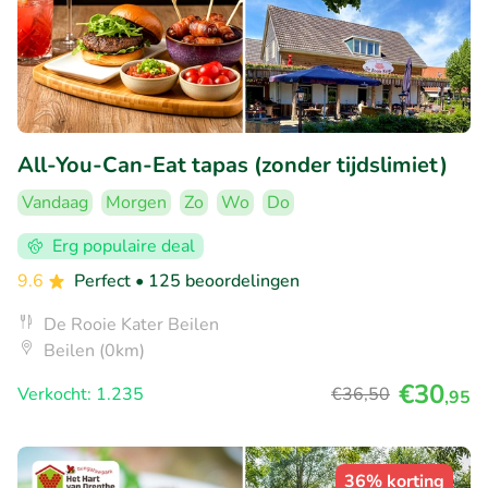
All-You-Can-Eat tapas (zonder tijdslimiet)
Vandaag
Morgen
Zo
Wo
Do
Erg populaire deal
9.6
Perfect
• 125 beoordelingen
De Rooie Kater Beilen
Beilen (0km)
€30
Verkocht: 1.235
€36
,50
,95
36% korting