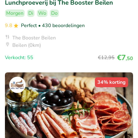
Lunchproeverij bij The Booster Beilen
Morgen
Di
Wo
Do
9.8
Perfect
• 430 beoordelingen
The Booster Beilen
Beilen (0km)
€7
Verkocht: 55
€12
,95
,50
34% korting