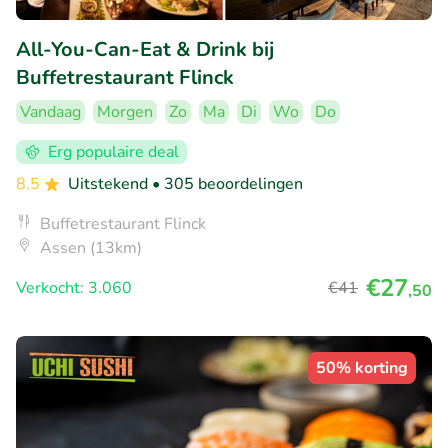
All-You-Can-Eat & Drink bij
Buffetrestaurant Flinck
Vandaag
Morgen
Zo
Ma
Di
Wo
Do
Erg populaire deal
8.5
Uitstekend
• 305 beoordelingen
Buffetrestaurant Flinck
Assen (13km)
€27
Verkocht: 3.060
€41
,50
50% korting