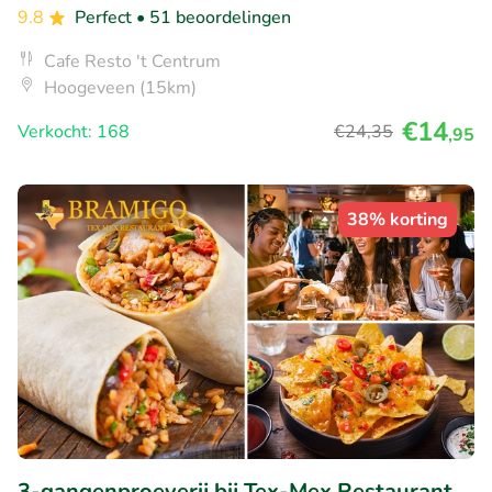
9.8
Perfect
• 51 beoordelingen
Cafe Resto 't Centrum
Hoogeveen (15km)
€14
Verkocht: 168
€24
,35
,95
38% korting
3-gangenproeverij bij Tex-Mex Restaurant