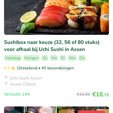
Sushibox naar keuze (32, 56 of 80 stuks)
voor afhaal bij Uchi Sushi in Assen
Vandaag
Morgen
Zo
Ma
Di
Wo
Do
8.8
Uitstekend
• 45 beoordelingen
Uchi Sushi Assen
Assen (15km)
€16
Verkocht: 144
€33
,50
,75