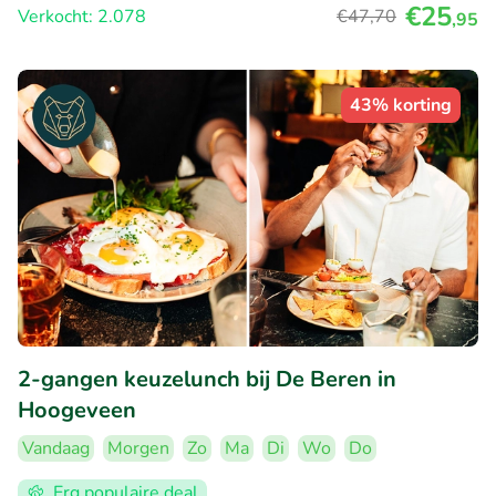
€25
Verkocht: 2.078
€47
,70
,95
43% korting
2-gangen keuzelunch bij De Beren in
Hoogeveen
Vandaag
Morgen
Zo
Ma
Di
Wo
Do
Erg populaire deal