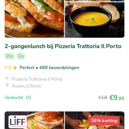
2-gangenlunch bij Pizzeria Trattoria Il Porto
Wo
Do
9.6
Perfect
• 489 beoordelingen
Pizzeria Trattoria Il Porto
Assen (15km)
€9
Verkocht: 10
€18
,95
36% korting