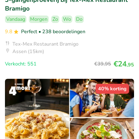
Bramigo
Vandaag
Morgen
Zo
Wo
Do
9.8
Perfect
• 238 beoordelingen
Tex-Mex Restaurant Bramigo
Assen (15km)
€24
Verkocht: 551
€39
,95
,95
40% korting