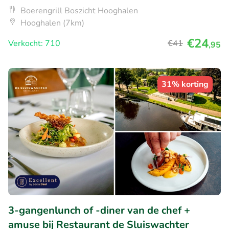
Boerengrill Boszicht Hooghalen
Hooghalen (7km)
€24
Verkocht: 710
€41
,95
31% korting
3-gangenlunch of -diner van de chef +
amuse bij Restaurant de Sluiswachter