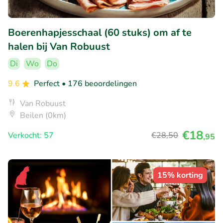
Boerenhapjesschaal (60 stuks) om af te
halen bij Van Robuust
Di
Wo
Do
9.6
Perfect
• 176 beoordelingen
Van Robuust
Beilen (0km)
€18
Verkocht: 57
€28
,50
,95
15% korting