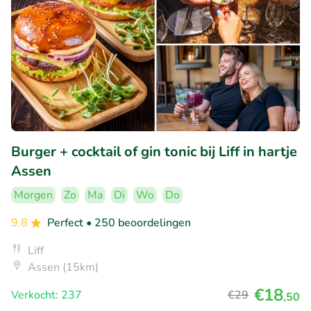
Burger + cocktail of gin tonic bij Liff in hartje
Assen
Morgen
Zo
Ma
Di
Wo
Do
9.8
Perfect
• 250 beoordelingen
Liff
Assen (15km)
€18
Verkocht: 237
€29
,50