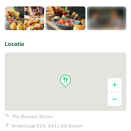
+1
Locatie
The Booster Beilen
Brinkstraat 52A, 9411 KN Beilen