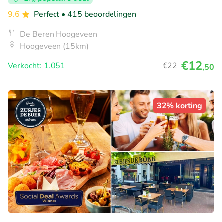
9.6
Perfect
• 415 beoordelingen
De Beren Hoogeveen
Hoogeveen (15km)
€12
Verkocht: 1.051
€22
,50
32% korting