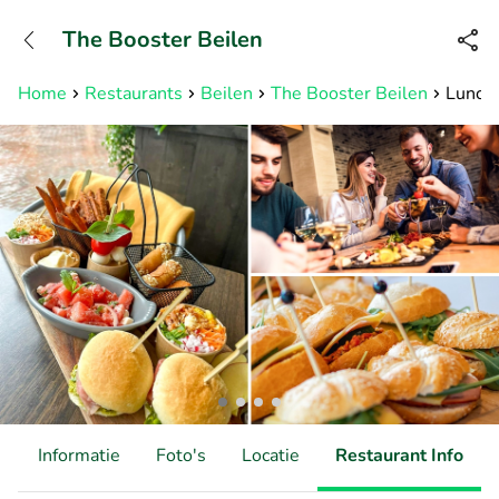
+31882050505
The Booster Beilen
Bereikbaar tot 23:00 uur
Home
Restaurants
Beilen
The Booster Beilen
Lunchp
d
Informatie
Foto's
Locatie
Restaurant Info