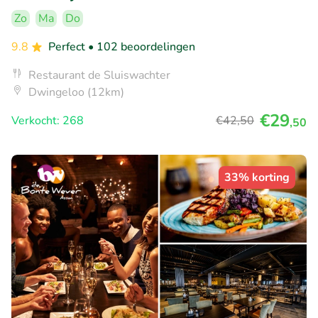
Zo
Ma
Do
9.8
Perfect
• 102 beoordelingen
Restaurant de Sluiswachter
Dwingeloo (12km)
€29
Verkocht: 268
€42
,50
,50
33% korting