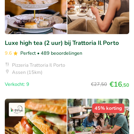
Luxe high tea (2 uur) bij Trattoria Il Porto
9.6
Perfect
• 489 beoordelingen
Pizzeria Trattoria Il Porto
Assen (15km)
€16
Verkocht: 9
€27
,50
,50
45% korting