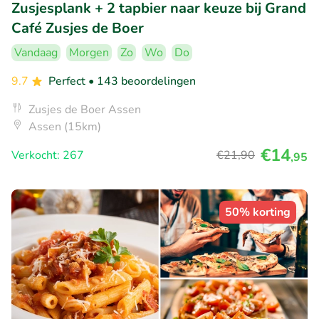
Zusjesplank + 2 tapbier naar keuze bij Grand
Café Zusjes de Boer
Vandaag
Morgen
Zo
Wo
Do
9.7
Perfect
• 143 beoordelingen
Zusjes de Boer Assen
Assen (15km)
€14
Verkocht: 267
€21
,90
,95
50% korting