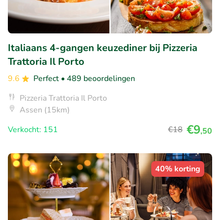
Italiaans 4-gangen keuzediner bij Pizzeria
Trattoria Il Porto
9.6
Perfect
• 489 beoordelingen
Pizzeria Trattoria Il Porto
Assen (15km)
€9
Verkocht: 151
€18
,50
40% korting