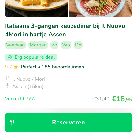
Italiaans 3-gangen keuzediner bij Il Nuovo
4Mori in hartje Assen
Vandaag
Morgen
Zo
Wo
Do
Erg populaire deal
9.7
Perfect
• 185 beoordelingen
Il Nuovo 4Mori
Assen (15km)
€18
Verkocht: 552
€31
,40
,95
Reserveren
42% korting
Ontdek
Zoeken
Boekingen
Menu