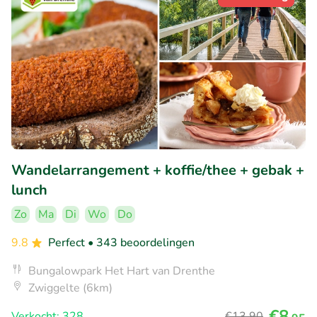
Wandelarrangement + koffie/thee + gebak +
lunch
Zo
Ma
Di
Wo
Do
9.8
Perfect
• 343 beoordelingen
Bungalowpark Het Hart van Drenthe
Zwiggelte (6km)
€8
Verkocht: 328
€13
,90