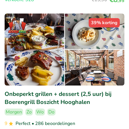
,95
39% korting
Onbeperkt grillen + dessert (2,5 uur) bij
Boerengrill Boszicht Hooghalen
Morgen
Zo
Wo
Do
9
Perfect
• 286 beoordelingen