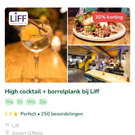
30% korting
High cocktail + borrelplank bij Liff
Ma
Di
Wo
Do
9.8
Perfect
• 250 beoordelingen
Liff
Assen (15km)