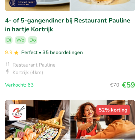
4- of 5-gangendiner bij Restaurant Pauline
in hartje Kortrijk
Di
Wo
Do
9.9
Perfect
• 35 beoordelingen
Restaurant Pauline
Kortrijk (4km)
€59
Verkocht: 63
€70
52% korting