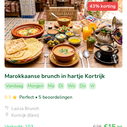
43% korting
Marokkaanse brunch in hartje Kortrijk
Vandaag
Morgen
Ma
Di
Wo
Do
Vr
9.5
Perfect
• 5 beoordelingen
Laziza Brunch
Kortrijk (6km)
€15
Verkocht: 103
€28