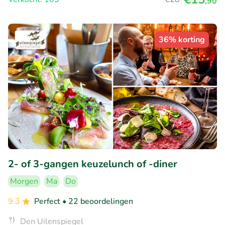
,90
36% korting
2- of 3-gangen keuzelunch of -diner
Morgen
Ma
Do
9.3
Perfect
• 22 beoordelingen
Den Uilenspiegel