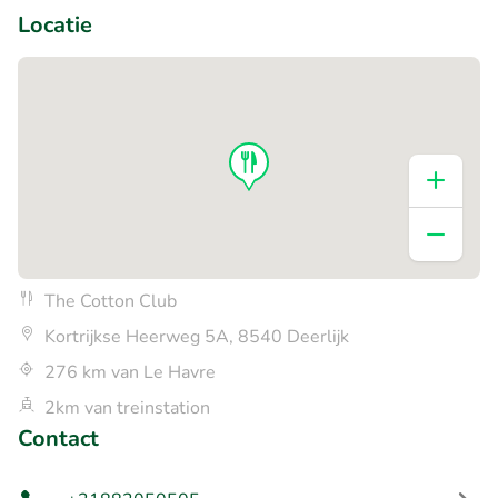
Locatie
The Cotton Club
Kortrijkse Heerweg 5A, 8540 Deerlijk
276 km van Le Havre
2km van treinstation
Contact