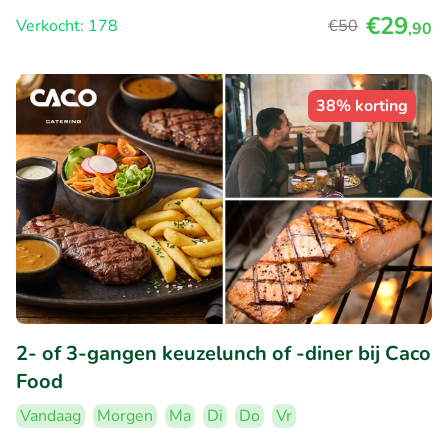
€29
Verkocht: 178
€50
,90
38% korting
2- of 3-gangen keuzelunch of -diner bij Caco
Food
Vandaag
Morgen
Ma
Di
Do
Vr