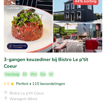
44% korting
3-gangen keuzediner bij Bistro Le p'tit
Coeur
Vandaag
Di
Wo
Do
Vr
9.8
Perfect
• 110 beoordelingen
Bistro Le p'tit Coeur
Waregem (6km)