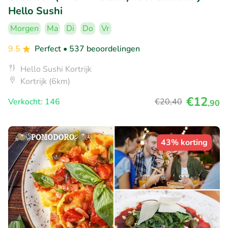
Hello Sushi
Morgen
Ma
Di
Do
Vr
9.5
Perfect
• 537 beoordelingen
Hello Sushi Kortrijk
Kortrijk (6km)
€12
Verkocht: 146
€20
,40
,90
43% korting