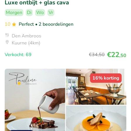
Luxe ontbijt + glas cava
Morgen
Di
Wo
Vr
10
Perfect
• 2 beoordelingen
Den Ambroos
Kuurne (4km)
€22
Verkocht: 69
€34
,50
,50
16% korting