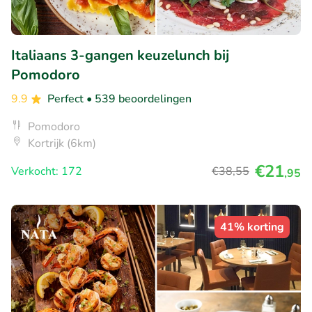
Italiaans 3-gangen keuzelunch bij
Pomodoro
9.9
Perfect
• 539 beoordelingen
Pomodoro
Kortrijk (6km)
€21
Verkocht: 172
€38
,55
,95
41% korting