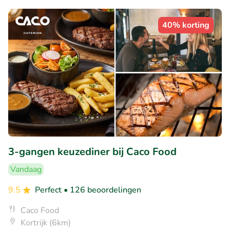
40% korting
3-gangen keuzediner bij Caco Food
Vandaag
9.5
Perfect
• 126 beoordelingen
Caco Food
Kortrijk (6km)