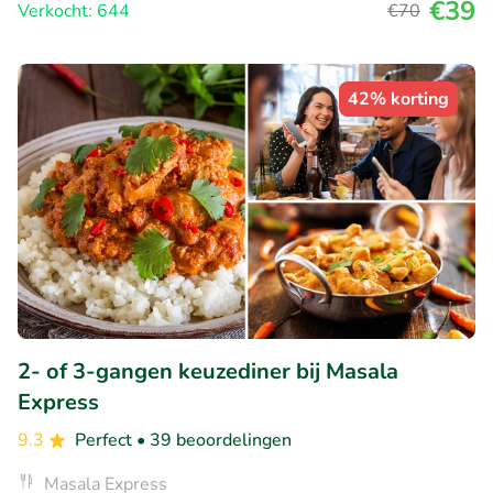
€39
Verkocht: 644
€70
42% korting
2- of 3-gangen keuzediner bij Masala
Express
9.3
Perfect
• 39 beoordelingen
Masala Express