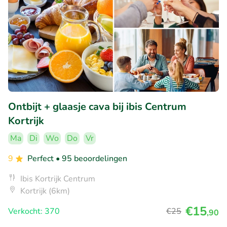
Ontbijt + glaasje cava bij ibis Centrum
Kortrijk
Ma
Di
Wo
Do
Vr
9
Perfect
• 95 beoordelingen
Ibis Kortrijk Centrum
Kortrijk (6km)
€15
Verkocht: 370
€25
,90