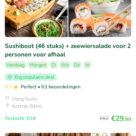
Sushiboot (46 stuks) + zeewiersalade voor 2
personen voor afhaal
Vandaag
Morgen
Di
Wo
Do
Vr
Erg populaire deal
9.5
Perfect
• 63 beoordelingen
Hang Sushi
Kortrijk (5km)
€29
Verkocht: 618
€62
,90