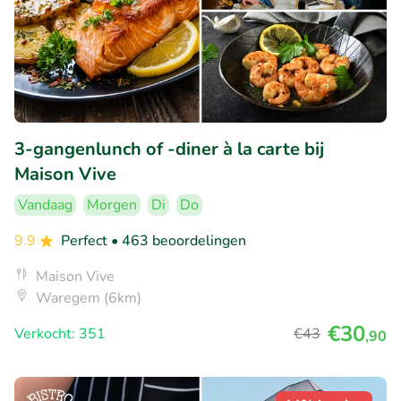
3-gangenlunch of -diner à la carte bij
Maison Vive
Vandaag
Morgen
Di
Do
9.9
Perfect
• 463 beoordelingen
Maison Vive
Waregem (6km)
€30
Verkocht: 351
€43
,90