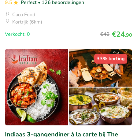
9.5
Perfect
• 126 beoordelingen
Caco Food
Kortrijk (6km)
€24
Verkocht: 0
€40
,90
33% korting
Indiaas 3-gangendiner à la carte bij The