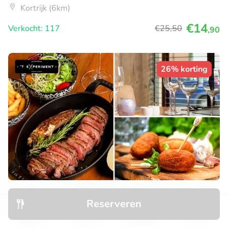
Kortrijk (6km)
€14
Verkocht: 117
€25
,50
,90
26% korting
3-gangen keuzelunch of -diner bij 't
Reserveren
eXperiment
Ontdek
Zoeken
Boekingen
Menu
Vandaag
Morgen
Ma
Do
Vr