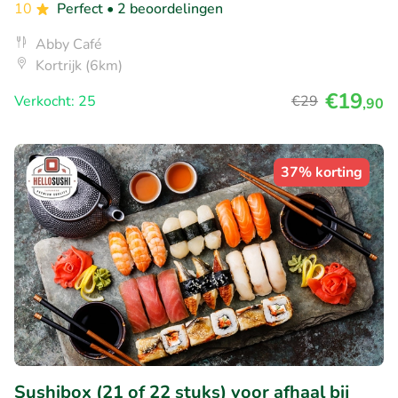
10
Perfect
• 2 beoordelingen
Abby Café
Kortrijk (6km)
€19
Verkocht: 25
€29
,90
37% korting
Sushibox (21 of 22 stuks) voor afhaal bij