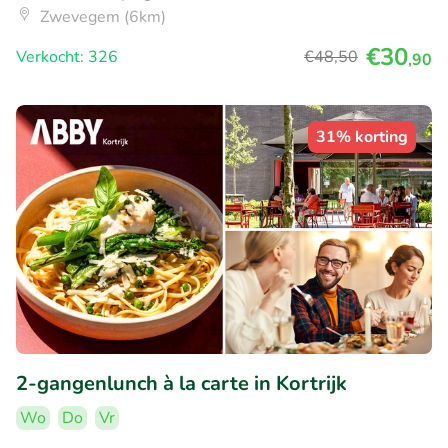
Zwevegem (6km)
€30
Verkocht: 326
€48
,50
,90
31% korting
2-gangenlunch à la carte in Kortrijk
Wo
Do
Vr