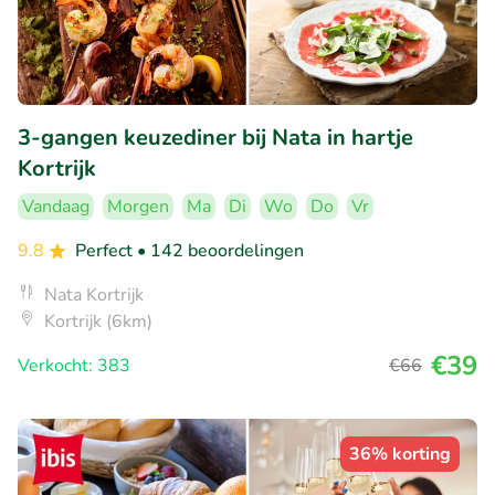
3-gangen keuzediner bij Nata in hartje
Kortrijk
Vandaag
Morgen
Ma
Di
Wo
Do
Vr
9.8
Perfect
• 142 beoordelingen
Nata Kortrijk
Kortrijk (6km)
€39
Verkocht: 383
€66
36% korting