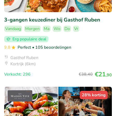
3-gangen keuzediner bij Gasthof Ruben
Vandaag
Morgen
Ma
Wo
Do
Vr
Erg populaire deal
9.8
Perfect
• 105 beoordelingen
Gasthof Ruben
Kortrijk (6km)
€21
Verkocht: 296
€38
,40
,90
28% korting