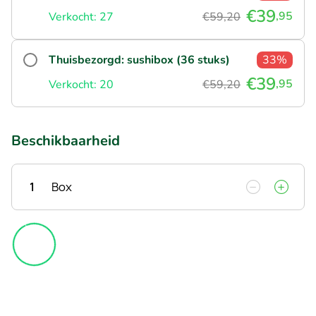
€39
,95
Verkocht: 27
€59,20
Thuisbezorgd: sushibox (36 stuks)
33%
€39
,95
Verkocht: 20
€59,20
Beschikbaarheid
1
Box