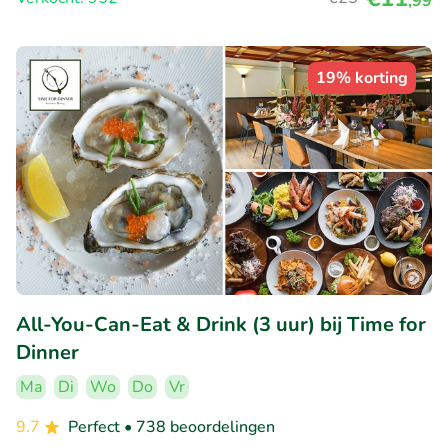
,99
19% korting
All-You-Can-Eat & Drink (3 uur) bij Time for
Dinner
Ma
Di
Wo
Do
Vr
9.7
Perfect
• 738 beoordelingen