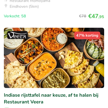
Restaurant Momoyama
Eindhoven (5km)
€47
Verkocht: 58
€78
,95
47% korting
Indiase rijsttafel naar keuze, af te halen bij
Restaurant Veera