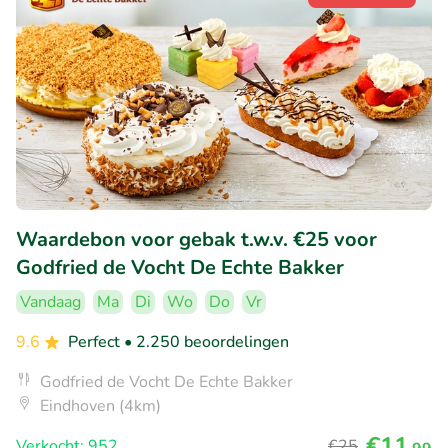
Waardebon voor gebak t.w.v. €25 voor
Godfried de Vocht De Echte Bakker
Vandaag
Ma
Di
Wo
Do
Vr
9.6
Perfect
• 2.250 beoordelingen
Godfried de Vocht De Echte Bakker
Eindhoven (4km)
€11
Verkocht: 952
€25