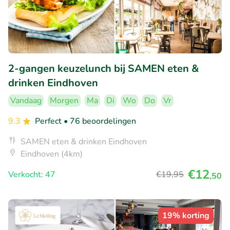
2-gangen keuzelunch bij SAMEN eten &
drinken Eindhoven
Vandaag
Morgen
Ma
Di
Wo
Do
Vr
9.3
Perfect
• 76 beoordelingen
SAMEN eten & drinken Eindhoven
Eindhoven (4km)
€12
Verkocht: 47
€19
,95
,50
19% korting