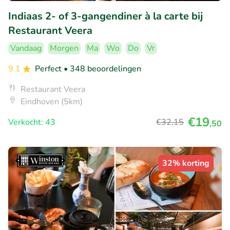
Indiaas 2- of 3-gangendiner à la carte bij
Restaurant Veera
Vandaag
Morgen
Ma
Wo
Do
Vr
9.1
Perfect
• 348 beoordelingen
Restaurant Veera
Eindhoven (5km)
€19
Verkocht: 43
€32
,15
,50
32% korting