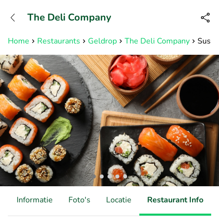
+31882050505
The Deli Company
Bereikbaar tot 23:00 uur
Home
Restaurants
Geldrop
The Deli Company
Sushi
d
Informatie
Foto's
Locatie
Restaurant Info