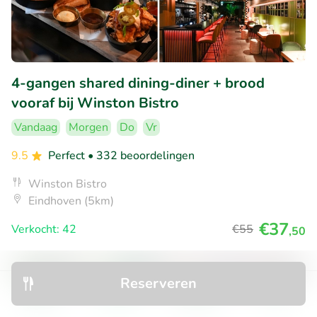
4-gangen shared dining-diner + brood
vooraf bij Winston Bistro
Vandaag
Morgen
Do
Vr
9.5
Perfect
• 332 beoordelingen
Winston Bistro
Eindhoven (5km)
€37
Verkocht: 42
€55
,50
Reserveren
40% korting
Ontdek
Zoeken
Boekingen
Menu