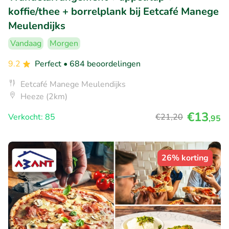
koffie/thee + borrelplank bij Eetcafé Manege
Meulendijks
Vandaag
Morgen
9.2
Perfect
• 684 beoordelingen
Eetcafé Manege Meulendijks
Heeze (2km)
€13
Verkocht: 85
€21
,20
,95
26% korting