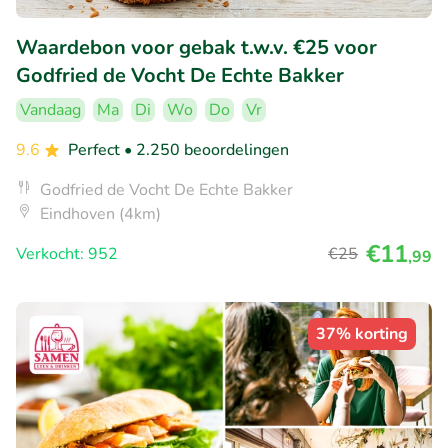
Waardebon voor gebak t.w.v. €25 voor
Godfried de Vocht De Echte Bakker
Vandaag
Ma
Di
Wo
Do
Vr
9.6
Perfect
• 2.250 beoordelingen
Godfried de Vocht De Echte Bakker
Eindhoven (4km)
€11
Verkocht: 952
€25
,99
37% korting