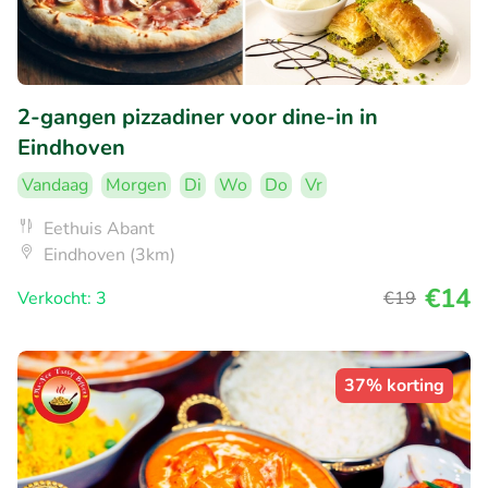
2-gangen pizzadiner voor dine-in in
Eindhoven
Vandaag
Morgen
Di
Wo
Do
Vr
Eethuis Abant
Eindhoven (3km)
€14
Verkocht: 3
€19
37% korting