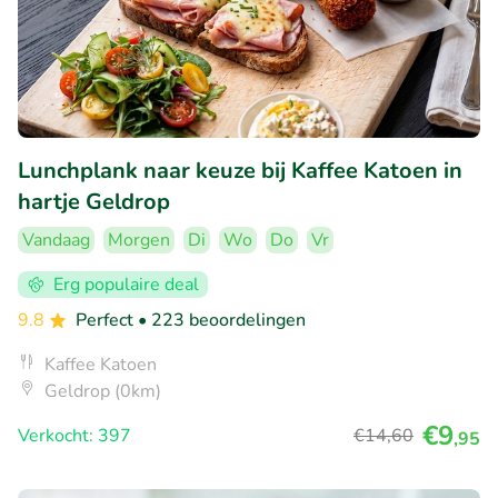
Lunchplank naar keuze bij Kaffee Katoen in
hartje Geldrop
Vandaag
Morgen
Di
Wo
Do
Vr
Erg populaire deal
9.8
Perfect
• 223 beoordelingen
Kaffee Katoen
Geldrop (0km)
€9
Verkocht: 397
€14
,60
,95