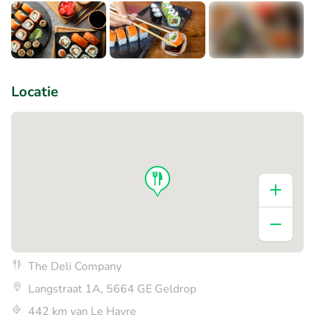
+2
Locatie
The Deli Company
Langstraat 1A, 5664 GE Geldrop
442 km van Le Havre