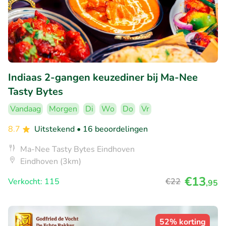
Indiaas 2-gangen keuzediner bij Ma-Nee
Tasty Bytes
Vandaag
Morgen
Di
Wo
Do
Vr
8.7
Uitstekend
• 16 beoordelingen
Ma-Nee Tasty Bytes Eindhoven
Eindhoven (3km)
€13
Verkocht: 115
€22
,95
52% korting