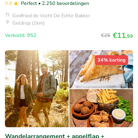
9.6
Perfect
• 2.250 beoordelingen
Godfried de Vocht De Echte Bakker
Geldrop (1km)
€11
Verkocht: 952
€25
,99
34% korting
Wandelarrangement + appelflap +