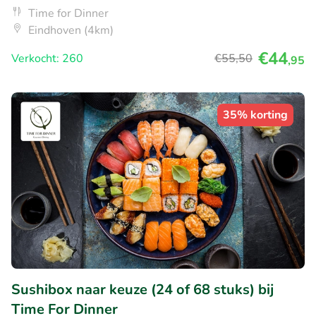
Time for Dinner
Eindhoven (4km)
€44
Verkocht: 260
€55
,50
,95
35% korting
Sushibox naar keuze (24 of 68 stuks) bij
Time For Dinner