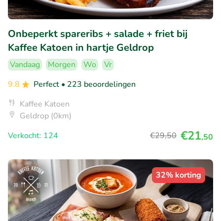
Onbeperkt spareribs + salade + friet bij
Kaffee Katoen in hartje Geldrop
Vandaag
Morgen
Wo
Vr
9.8
Perfect
• 223 beoordelingen
Kaffee Katoen
Geldrop (0km)
€21
Verkocht: 124
€29
,50
,50
32% korting