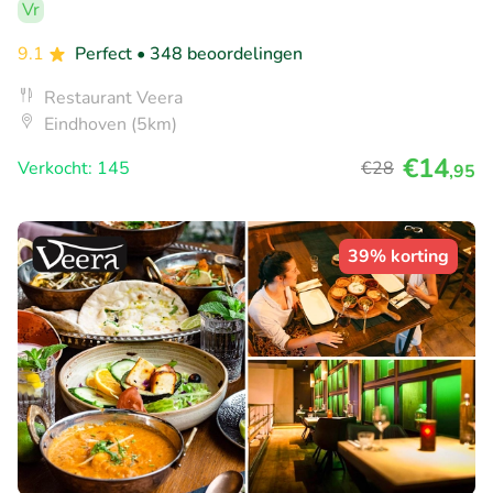
Vr
9.1
Perfect
• 348 beoordelingen
Restaurant Veera
Eindhoven (5km)
€14
Verkocht: 145
€28
,95
39% korting