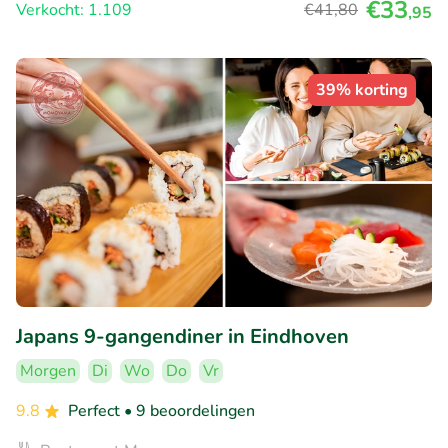
€33
Verkocht: 1.109
€41
,80
,95
39% korting
Japans 9-gangendiner in Eindhoven
Morgen
Di
Wo
Do
Vr
9.8
Perfect
• 9 beoordelingen