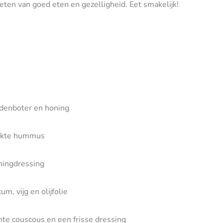
ieten van goed eten en gezelligheid. Eet smakelijk!
idenboter en honing
aakte hummus
oningdressing
m, vijg en olijfolie
chte couscous en een frisse dressing