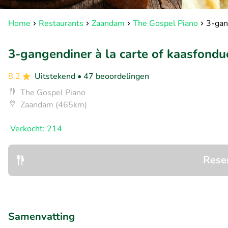
Home
Restaurants
Zaandam
The Gospel Piano
3-gan
3-gangendiner à la carte of kaasfondu
8.2
Uitstekend
• 47 beoordelingen
The Gospel Piano
Zaandam (465km)
Verkocht: 214
Rese
Samenvatting