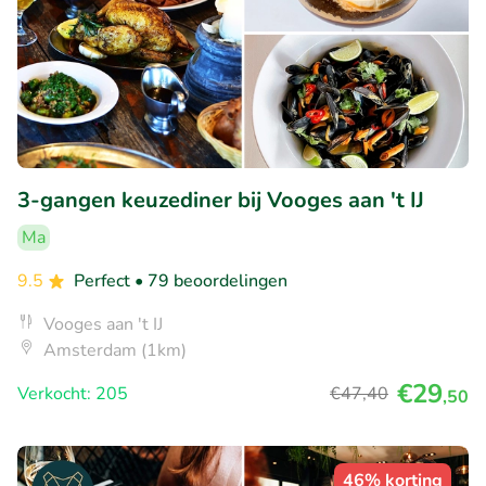
3-gangen keuzediner bij Vooges aan 't IJ
Ma
9.5
Perfect
• 79 beoordelingen
Vooges aan 't IJ
Amsterdam (1km)
€29
Verkocht: 205
€47
,40
,50
46% korting