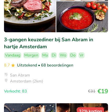
3-gangen keuzediner bij San Abram in
hartje Amsterdam
Vandaag
Morgen
Ma
Di
Wo
Do
Vr
8.7
Uitstekend
• 68 beoordelingen
San Abram
Amsterdam (2km)
€19
Verkocht: 83
€31
32% korting