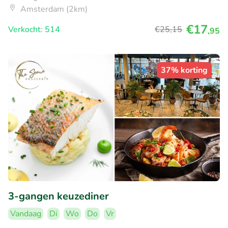
Amsterdam (2km)
€17
Verkocht: 514
€25
,15
,95
37% korting
3-gangen keuzediner
Vandaag
Di
Wo
Do
Vr