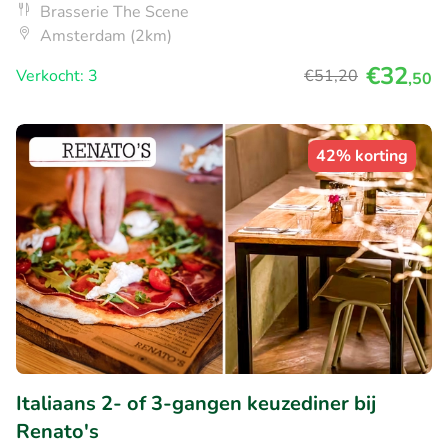
Brasserie The Scene
Amsterdam (2km)
€32
Verkocht: 3
€51
,20
,50
42% korting
Italiaans 2- of 3-gangen keuzediner bij
Renato's