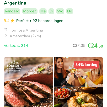
Argentina
Vandaag
Morgen
Ma
Di
Wo
Do
9.4
Perfect
• 92 beoordelingen
Formosa Argentina
Amsterdam (2km)
€24
Verkocht: 214
€37
,05
,50
34% korting