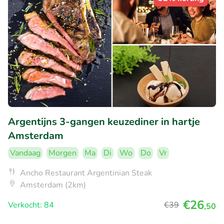
Argentijns 3-gangen keuzediner in hartje
Amsterdam
Vandaag
Morgen
Ma
Di
Wo
Do
Vr
Ancho Restaurant Argentinian Steak
Amsterdam (2km)
€26
Verkocht: 84
€39
,50