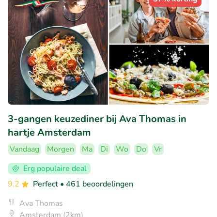
3-gangen keuzediner bij Ava Thomas in
hartje Amsterdam
Vandaag
Morgen
Ma
Di
Wo
Do
Vr
Erg populaire deal
9.2
Perfect
• 461 beoordelingen
Ava Thomas
Amsterdam (2km)