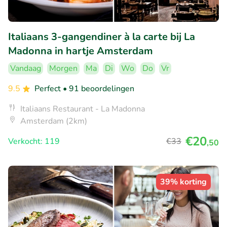
Italiaans 3-gangendiner à la carte bij La
Madonna in hartje Amsterdam
Vandaag
Morgen
Ma
Di
Wo
Do
Vr
9.5
Perfect
• 91 beoordelingen
Italiaans Restaurant - La Madonna
Amsterdam (2km)
€20
Verkocht: 119
€33
,50
39% korting