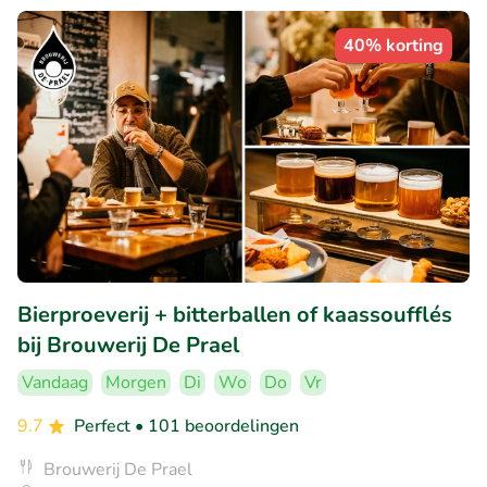
40% korting
Bierproeverij + bitterballen of kaassoufflés
bij Brouwerij De Prael
Vandaag
Morgen
Di
Wo
Do
Vr
9.7
Perfect
• 101 beoordelingen
Brouwerij De Prael