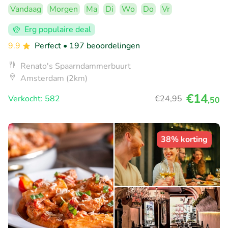
Vandaag
Morgen
Ma
Di
Wo
Do
Vr
Erg populaire deal
9.9
Perfect
• 197 beoordelingen
Renato's Spaarndammerbuurt
Amsterdam (2km)
€14
Verkocht: 582
€24
,95
,50
38% korting