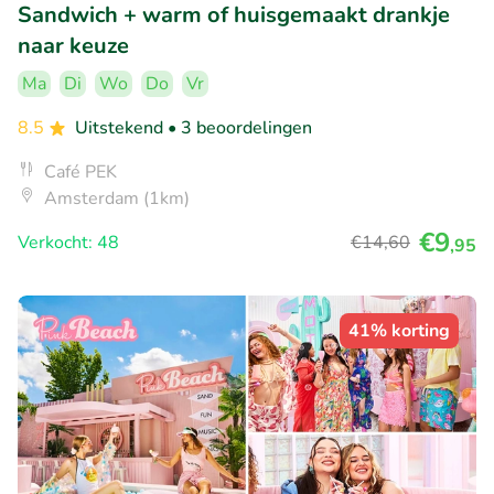
Sandwich + warm of huisgemaakt drankje
naar keuze
Ma
Di
Wo
Do
Vr
8.5
Uitstekend
• 3 beoordelingen
Café PEK
Amsterdam (1km)
€9
Verkocht: 48
€14
,60
,95
41% korting