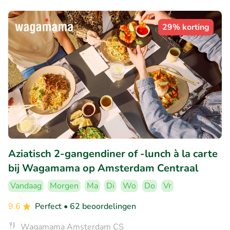
29% korting
Aziatisch 2-gangendiner of -lunch à la carte
bij Wagamama op Amsterdam Centraal
Vandaag
Morgen
Ma
Di
Wo
Do
Vr
9.6
Perfect
• 62 beoordelingen
Wagamama Amsterdam CS