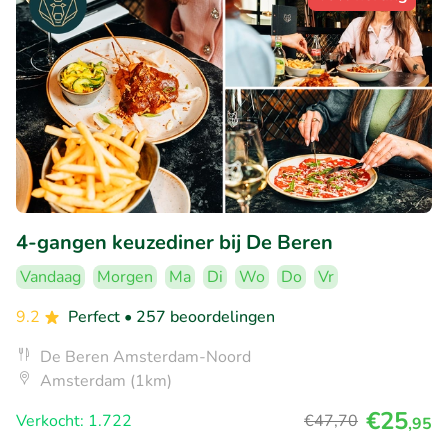
4-gangen keuzediner bij De Beren
Vandaag
Morgen
Ma
Di
Wo
Do
Vr
9.2
Perfect
• 257 beoordelingen
De Beren Amsterdam-Noord
Amsterdam (1km)
€25
Verkocht: 1.722
€47
,70
,95