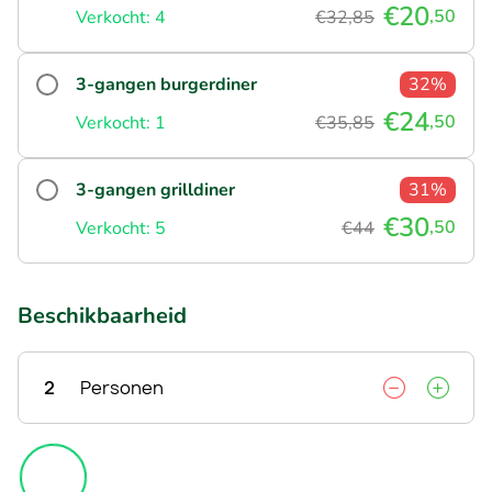
€20
,50
Verkocht: 4
€32,85
3-gangen burgerdiner
32%
€24
,50
Verkocht: 1
€35,85
3-gangen grilldiner
31%
€30
,50
Verkocht: 5
€44
Beschikbaarheid
2
Personen