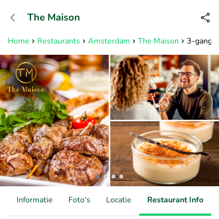
+31882050505
The Maison
Bereikbaar tot 23:00 uur
Home
Restaurants
Amsterdam
The Maison
3-gangen
d
Informatie
Foto's
Locatie
Restaurant Info