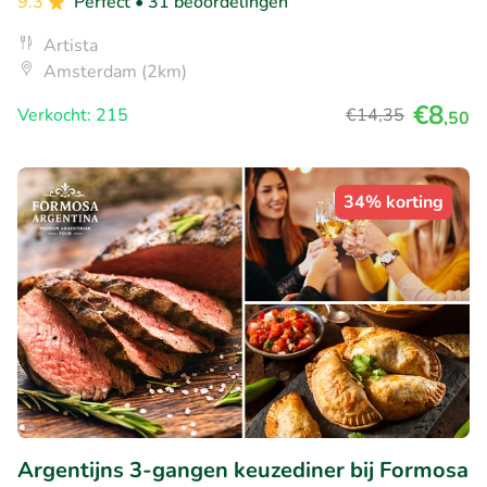
9.3
Perfect
• 31 beoordelingen
Artista
Amsterdam (2km)
€8
Verkocht: 215
€14
,35
,50
34% korting
Argentijns 3-gangen keuzediner bij Formosa