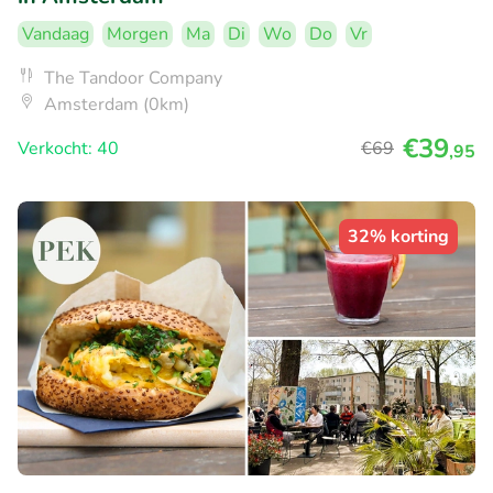
Vandaag
Morgen
Ma
Di
Wo
Do
Vr
The Tandoor Company
Amsterdam (0km)
€39
Verkocht: 40
€69
,95
32% korting