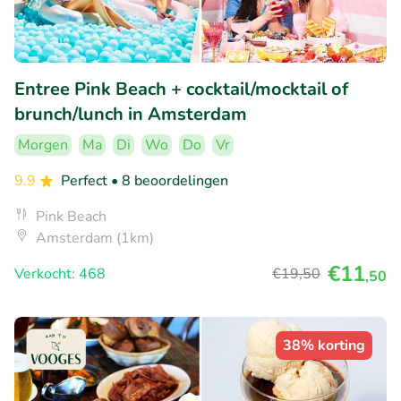
Entree Pink Beach + cocktail/mocktail of
brunch/lunch in Amsterdam
Morgen
Ma
Di
Wo
Do
Vr
9.9
Perfect
• 8 beoordelingen
Pink Beach
Amsterdam (1km)
€11
Verkocht: 468
€19
,50
,50
38% korting