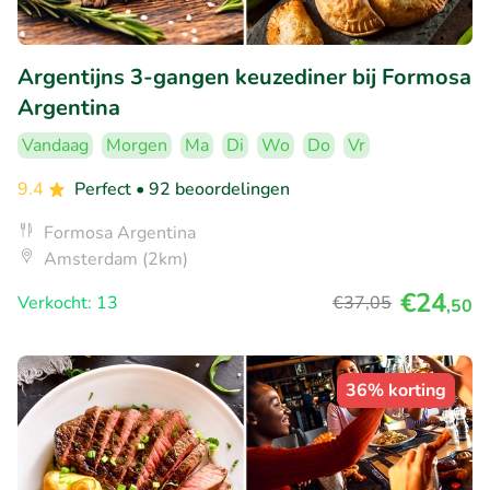
Argentijns 3-gangen keuzediner bij Formosa
Argentina
Vandaag
Morgen
Ma
Di
Wo
Do
Vr
9.4
Perfect
• 92 beoordelingen
Formosa Argentina
Amsterdam (2km)
€24
Verkocht: 13
€37
,05
,50
36% korting