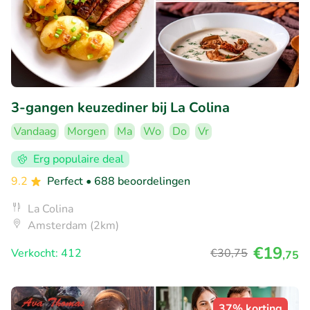
3-gangen keuzediner bij La Colina
Vandaag
Morgen
Ma
Wo
Do
Vr
Erg populaire deal
9.2
Perfect
• 688 beoordelingen
La Colina
Amsterdam (2km)
€19
Verkocht: 412
€30
,75
,75
37% korting