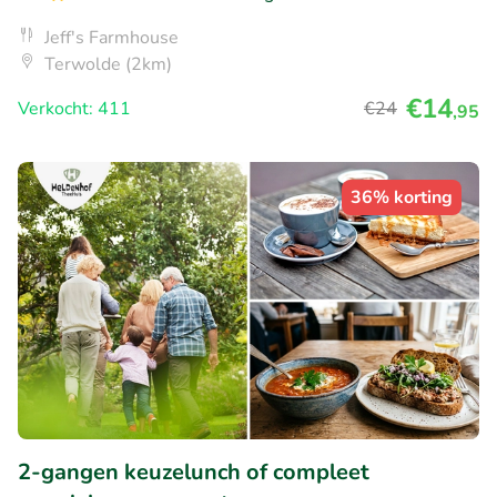
Jeff's Farmhouse
Terwolde (2km)
€14
Verkocht: 411
€24
,95
36% korting
2-gangen keuzelunch of compleet