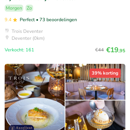
Morgen
Zo
9.4
Perfect
• 73 beoordelingen
Trois Deventer
Deventer (0km)
€19
Verkocht: 161
€44
,95
39% korting