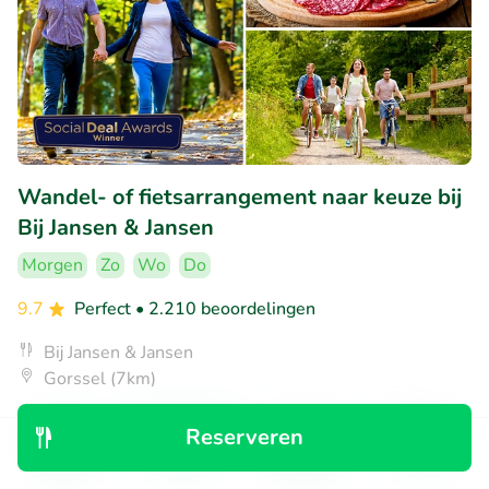
Wandel- of fietsarrangement naar keuze bij
Bij Jansen & Jansen
Morgen
Zo
Wo
Do
9.7
Perfect
• 2.210 beoordelingen
Bij Jansen & Jansen
Gorssel (7km)
€11
Verkocht: 447
€19
,65
,50
Reserveren
Ontdek
Zoeken
Boekingen
Menu