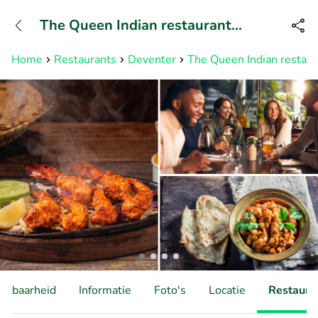
+31882050505
The Queen Indian restaurant
Bereikbaar tot 23:00 uur
Deventer
Home
Restaurants
Deventer
The Queen Indian restau
hikbaarheid
Informatie
Foto's
Locatie
Restauran