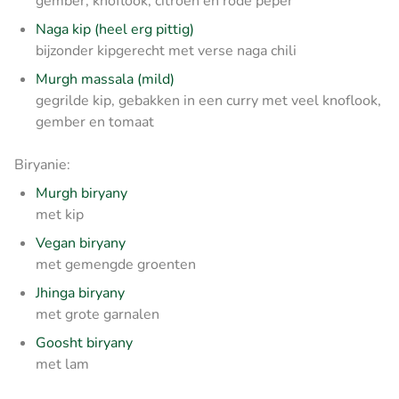
gember, knoflook, citroen en rode peper
Naga kip (heel erg pittig)
bijzonder kipgerecht met verse naga chili
Murgh massala (mild)
gegrilde kip, gebakken in een curry met veel knoflook,
gember en tomaat
Biryanie:
Murgh biryany
met kip
Vegan biryany
met gemengde groenten
Jhinga biryany
met grote garnalen
Goosht biryany
met lam