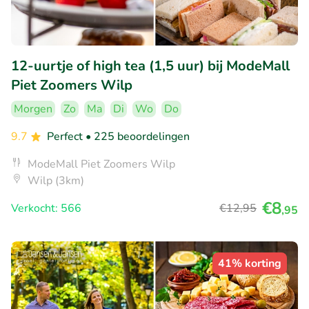
12-uurtje of high tea (1,5 uur) bij ModeMall
Piet Zoomers Wilp
Morgen
Zo
Ma
Di
Wo
Do
9.7
Perfect
• 225 beoordelingen
ModeMall Piet Zoomers Wilp
Wilp (3km)
€8
Verkocht: 566
€12
,95
,95
41% korting