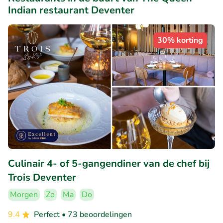
Indian restaurant Deventer
30% korting
Culinair 4- of 5-gangendiner van de chef bij
Trois Deventer
Morgen
Zo
Ma
Do
9.4
Perfect
• 73 beoordelingen