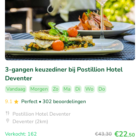
3-gangen keuzediner bij Postillion Hotel
Deventer
Vandaag
Morgen
Zo
Ma
Di
Wo
Do
9.1
Perfect
• 302 beoordelingen
Postillion Hotel Deventer
Deventer (2km)
€22
Verkocht: 162
€43
,30
,50