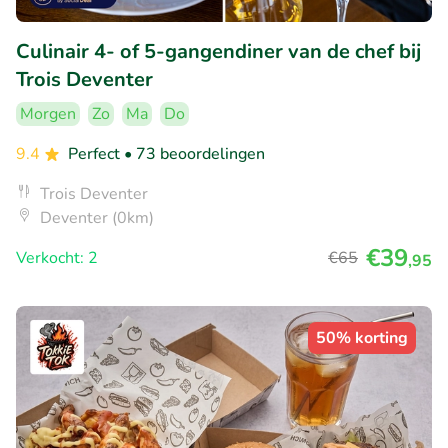
Culinair 4- of 5-gangendiner van de chef bij
Trois Deventer
Morgen
Zo
Ma
Do
9.4
Perfect
• 73 beoordelingen
Trois Deventer
Deventer (0km)
€39
Verkocht: 2
€65
,95
50% korting