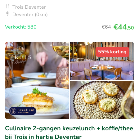
Trois Deventer
Deventer (0km)
€44
Verkocht: 580
€64
,50
55% korting
Culinaire 2-gangen keuzelunch + koffie/thee
bij Trois in hartje Deventer