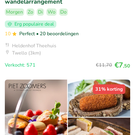
wandelarrangement
Morgen
Zo
Di
Wo
Do
Erg populaire deal
10
Perfect
• 20 beoordelingen
Heldenhof Theehuis
Twello (3km)
€7
Verkocht: 571
€11
,70
,50
31% korting