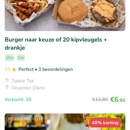
Burger naar keuze of 20 kipvleugels +
drankje
Wo
Do
10
Perfect
• 3 beoordelingen
Tokkie Tok
Deventer (0km)
€6
Verkocht: 38
€13
,80
,90
48% korting