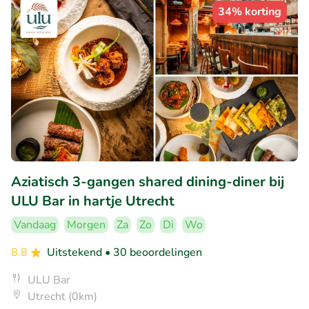
34% korting
Aziatisch 3-gangen shared dining-diner bij
ULU Bar in hartje Utrecht
Vandaag
Morgen
Za
Zo
Di
Wo
8.8
Uitstekend
• 30 beoordelingen
ULU Bar
Utrecht (0km)