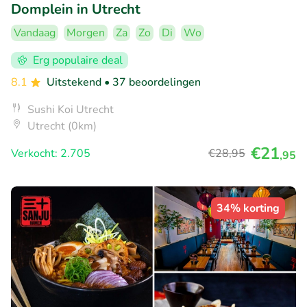
Domplein in Utrecht
Vandaag
Morgen
Za
Zo
Di
Wo
Erg populaire deal
8.1
Uitstekend
• 37 beoordelingen
Sushi Koi Utrecht
Utrecht (0km)
€21
Verkocht: 2.705
€28
,95
,95
34% korting