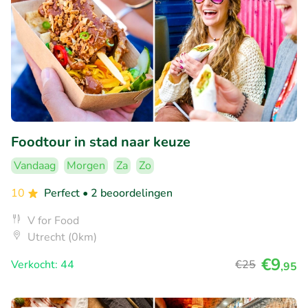
Foodtour in stad naar keuze
Vandaag
Morgen
Za
Zo
10
Perfect
• 2 beoordelingen
V for Food
Utrecht (0km)
€9
Verkocht: 44
€25
,95