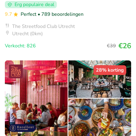
Erg populaire deal
9.7
Perfect
• 789 beoordelingen
The Streetfood Club Utrecht
Utrecht (0km)
€26
Verkocht: 826
€39
28% korting