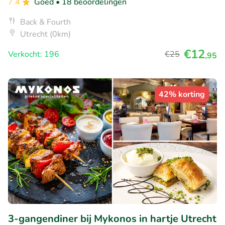
7.4
Goed
• 18 beoordelingen
Back & Fourth
Utrecht (0km)
€12
Verkocht: 196
€25
,95
42% korting
3-gangendiner bij Mykonos in hartje Utrecht