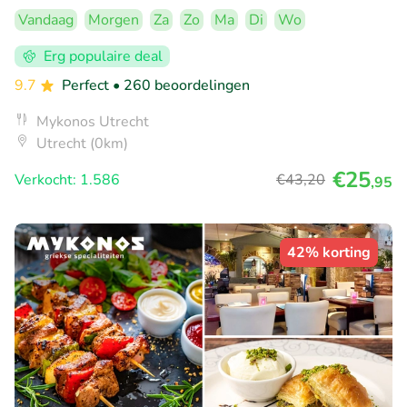
Vandaag
Morgen
Za
Zo
Ma
Di
Wo
Erg populaire deal
9.7
Perfect
• 260 beoordelingen
Mykonos Utrecht
Utrecht (0km)
€25
Verkocht: 1.586
€43
,20
,95
42% korting