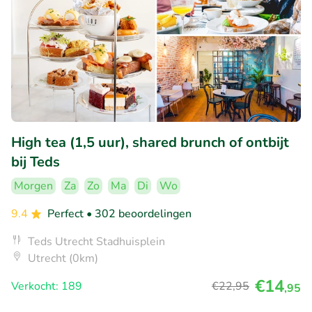
High tea (1,5 uur), shared brunch of ontbijt
bij Teds
Morgen
Za
Zo
Ma
Di
Wo
9.4
Perfect
• 302 beoordelingen
Teds Utrecht Stadhuisplein
Utrecht (0km)
€14
Verkocht: 189
€22
,95
,95