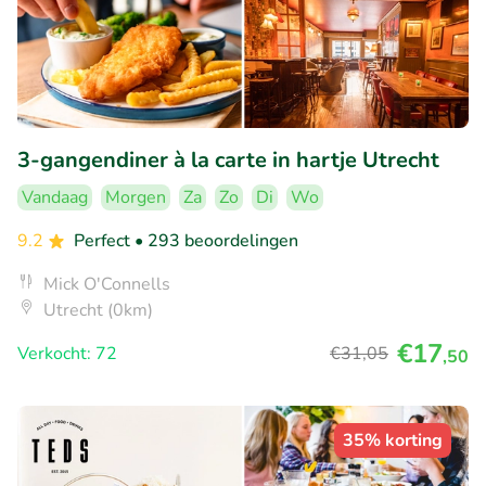
3-gangendiner à la carte in hartje Utrecht
Vandaag
Morgen
Za
Zo
Di
Wo
9.2
Perfect
• 293 beoordelingen
Mick O'Connells
Utrecht (0km)
€17
Verkocht: 72
€31
,05
,50
35% korting