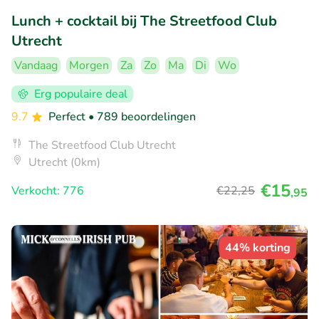
Lunch + cocktail bij The Streetfood Club
Utrecht
Vandaag
Morgen
Za
Zo
Ma
Di
Wo
Erg populaire deal
9.7
Perfect
• 789 beoordelingen
The Streetfood Club Utrecht
Utrecht (0km)
€15
Verkocht: 776
€22
,25
,95
44% korting