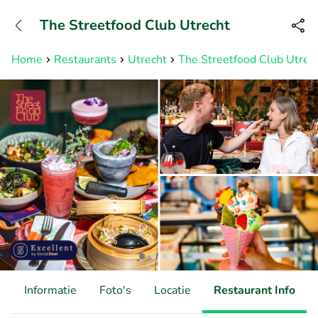
+31882050505
The Streetfood Club Utrecht
Bereikbaar tot 23:00 uur
Home
Restaurants
Utrecht
The Streetfood Club Utrec
d
Informatie
Foto's
Locatie
Restaurant Info