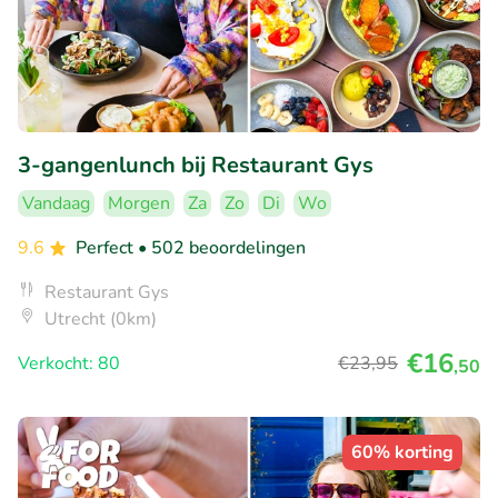
3-gangenlunch bij Restaurant Gys
Vandaag
Morgen
Za
Zo
Di
Wo
9.6
Perfect
• 502 beoordelingen
Restaurant Gys
Utrecht (0km)
€16
Verkocht: 80
€23
,95
,50
60% korting