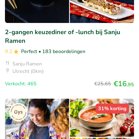
2-gangen keuzediner of -lunch bij Sanju
Ramen
9.2
Perfect
• 183 beoordelingen
Sanju Ramen
Utrecht (0km)
€16
Verkocht: 465
€25
,65
,95
31% korting