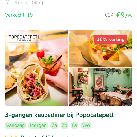
Utrecht (0km)
€9
Verkocht: 19
€14
,95
36% korting
3-gangen keuzediner bij Popocatepetl
Vandaag
Morgen
Za
Zo
Di
Wo