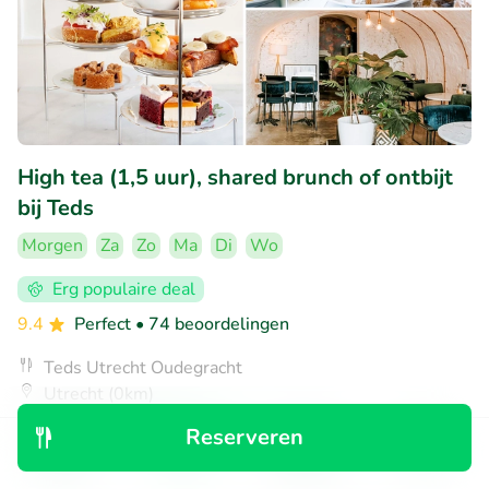
High tea (1,5 uur), shared brunch of ontbijt
bij Teds
Morgen
Za
Zo
Ma
Di
Wo
Erg populaire deal
9.4
Perfect
• 74 beoordelingen
Teds Utrecht Oudegracht
Utrecht (0km)
€14
Reserveren
Verkocht: 776
€22
,95
,95
Ontdek
Zoeken
Boekingen
Menu