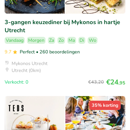
3-gangen keuzediner bij Mykonos in hartje
Utrecht
Vandaag
Morgen
Za
Zo
Ma
Di
Wo
9.7
Perfect
• 260 beoordelingen
Mykonos Utrecht
Utrecht (0km)
€24
Verkocht: 0
€43
,20
,95
35% korting