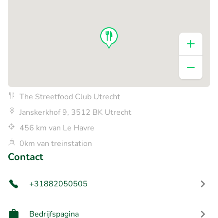
The Streetfood Club Utrecht
Janskerkhof 9, 3512 BK Utrecht
456 km van Le Havre
0km van treinstation
Contact
+31882050505
Bedrijfspagina