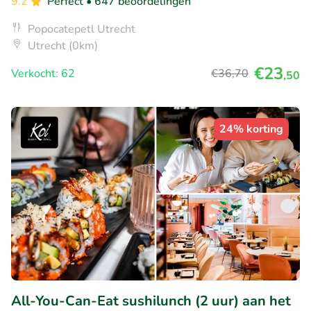
9.2
Perfect
• 647 beoordelingen
Popocatepetl Utrecht
Utrecht (0km)
€23
Verkocht: 62
€36
,70
,50
24% korting
All-You-Can-Eat sushilunch (2 uur) aan het