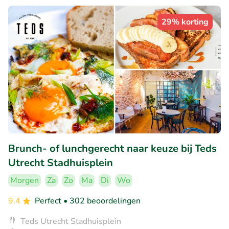
29% korting
Brunch- of lunchgerecht naar keuze bij Teds
Utrecht Stadhuisplein
Morgen
Za
Zo
Ma
Di
Wo
9.4
Perfect
• 302 beoordelingen
Teds Utrecht Stadhuisplein