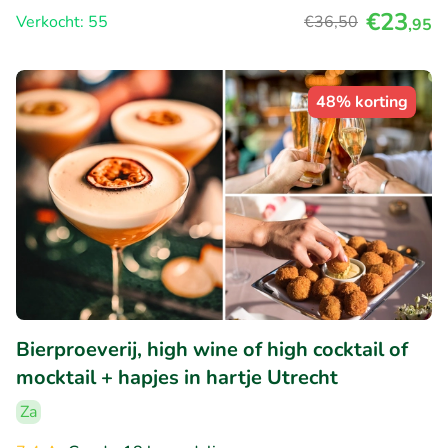
€23
Verkocht: 55
€36
,50
,95
48% korting
Bierproeverij, high wine of high cocktail of
mocktail + hapjes in hartje Utrecht
Za