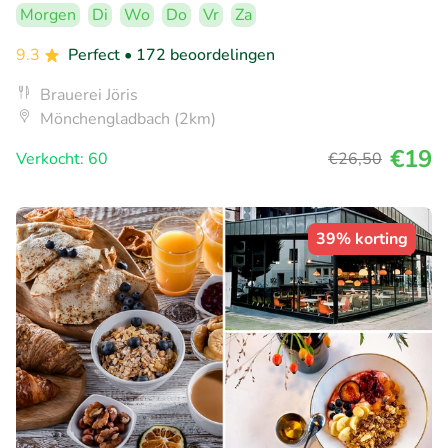
Morgen
Di
Wo
Do
Vr
Za
9.3
Perfect
• 172 beoordelingen
Brauerei Jöris
Mönchengladbach (2km)
€19
Verkocht: 60
€26
,50
39% korting