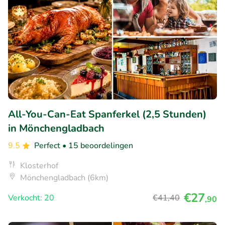
All-You-Can-Eat Spanferkel (2,5 Stunden)
in Mönchengladbach
9.5
Perfect
• 15 beoordelingen
Klosterhof
Mönchengladbach (6km)
€27
Verkocht: 20
€41
,40
,90