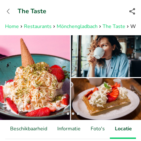
+31882050505
The Taste
Bereikbaar tot 23:00 uur
Home
Restaurants
Mönchengladbach
The Taste
Waff
Beschikbaarheid
Informatie
Foto's
Locatie