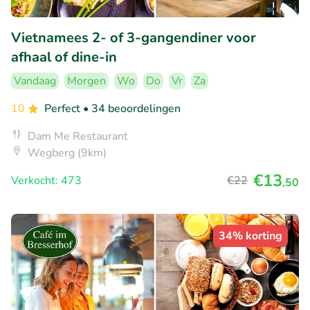
Vietnamees 2- of 3-gangendiner voor
afhaal of dine-in
Vandaag
Morgen
Wo
Do
Vr
Za
10
Perfect
• 34 beoordelingen
Dam Me Restaurant
Wegberg (9km)
€13
Verkocht: 473
€22
,50
34% korting