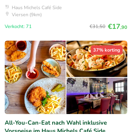
Haus Michels Café Side
Viersen (9km)
€17
Verkocht: 71
€31
,50
,90
37% korting
All-You-Can-Eat nach Wahl inklusive
Vorspeise im Haus Michels Café Side