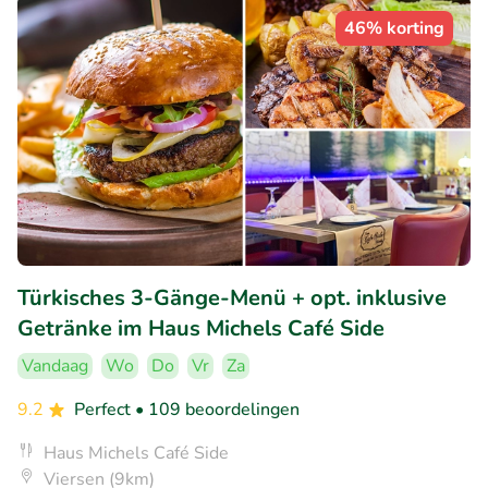
46% korting
Türkisches 3-Gänge-Menü + opt. inklusive
Getränke im Haus Michels Café Side
Vandaag
Wo
Do
Vr
Za
9.2
Perfect
• 109 beoordelingen
Haus Michels Café Side
Viersen (9km)