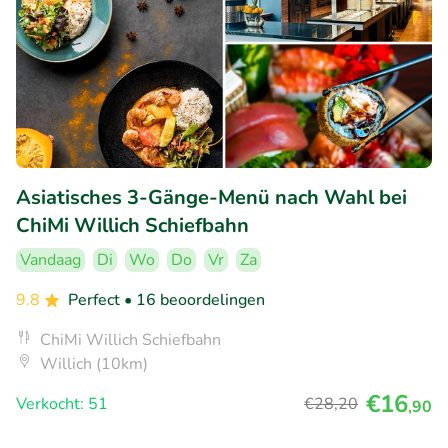
Asiatisches 3-Gänge-Menü nach Wahl bei
ChiMi Willich Schiefbahn
Vandaag
Di
Wo
Do
Vr
Za
9.8
Perfect
• 16 beoordelingen
ChiMi Willich Schiefbahn
Willich (10km)
€16
Verkocht: 51
€28
,20
,90