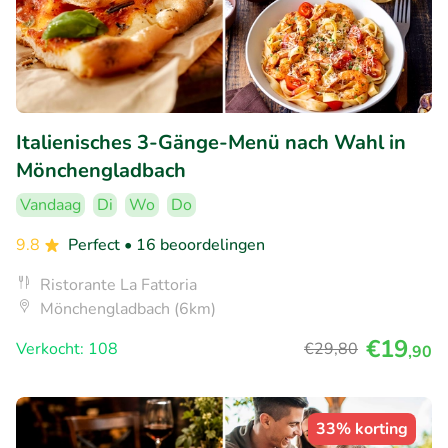
Italienisches 3-Gänge-Menü nach Wahl in
Mönchengladbach
Vandaag
Di
Wo
Do
9.8
Perfect
• 16 beoordelingen
Ristorante La Fattoria
Mönchengladbach (6km)
€19
Verkocht: 108
€29
,80
,90
33% korting