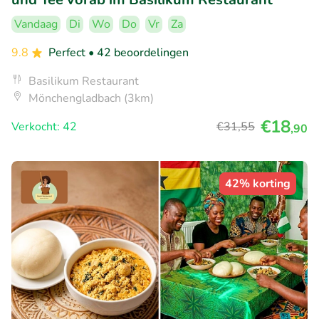
Vandaag
Di
Wo
Do
Vr
Za
9.8
Perfect
• 42 beoordelingen
Basilikum Restaurant
Mönchengladbach (3km)
€18
Verkocht: 42
€31
,55
,90
42% korting