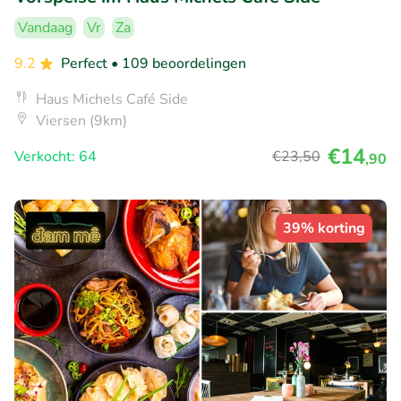
Vandaag
Vr
Za
9.2
Perfect
• 109 beoordelingen
Haus Michels Café Side
Viersen (9km)
€14
Verkocht: 64
€23
,50
,90
39% korting