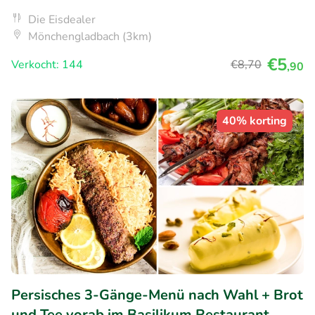
Die Eisdealer
Mönchengladbach (3km)
€5
Verkocht: 144
€8
,70
,90
40% korting
Persisches 3-Gänge-Menü nach Wahl + Brot
und Tee vorab im Basilikum Restaurant