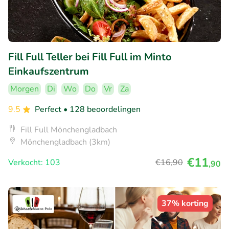
Fill Full Teller bei Fill Full im Minto
Einkaufszentrum
Morgen
Di
Wo
Do
Vr
Za
9.5
Perfect
• 128 beoordelingen
Fill Full Mönchengladbach
Mönchengladbach (3km)
€11
Verkocht: 103
€16
,90
,90
37% korting