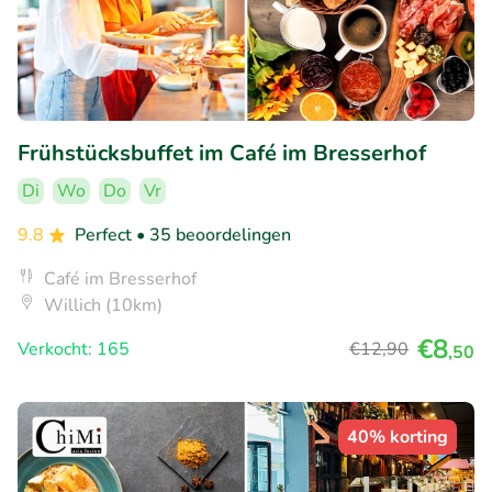
Frühstücksbuffet im Café im Bresserhof
Di
Wo
Do
Vr
9.8
Perfect
• 35 beoordelingen
Café im Bresserhof
Willich (10km)
€8
Verkocht: 165
€12
,90
,50
40% korting