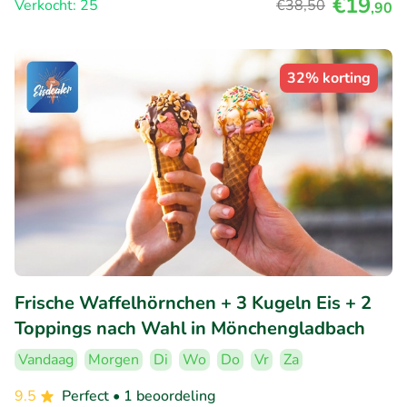
€19
Verkocht: 25
€38
,50
,90
32% korting
Frische Waffelhörnchen + 3 Kugeln Eis + 2
Toppings nach Wahl in Mönchengladbach
Vandaag
Morgen
Di
Wo
Do
Vr
Za
9.5
Perfect
• 1 beoordeling