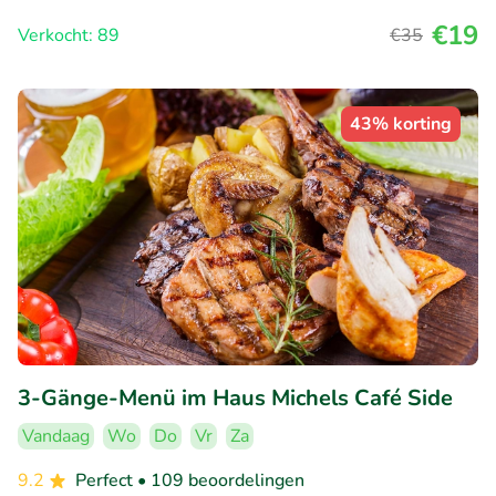
€19
Verkocht: 89
€35
43% korting
3-Gänge-Menü im Haus Michels Café Side
Vandaag
Wo
Do
Vr
Za
9.2
Perfect
• 109 beoordelingen