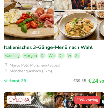
Italienisches 3-Gänge-Menü nach Wahl
Vandaag
Morgen
Di
Wo
Do
Vr
Za
Marco Polo Mönchengladbach
Mönchengladbach (3km)
€24
Verkocht: 35
€39
,35
,90
33% korting