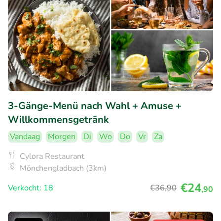
3-Gänge-Menü nach Wahl + Amuse +
Willkommensgetränk
Vandaag
Morgen
Di
Wo
Do
Vr
Za
Cylora Restaurant
Mönchengladbach (3km)
€24
Verkocht: 18
€36
,90
,90