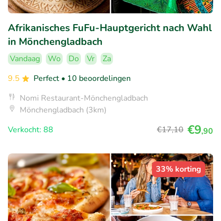
Afrikanisches FuFu-Hauptgericht nach Wahl
in Mönchengladbach
Vandaag
Wo
Do
Vr
Za
9.5
Perfect
• 10 beoordelingen
Nomi Restaurant-Mönchengladbach
Mönchengladbach (3km)
€9
Verkocht: 88
€17
,10
,90
33% korting