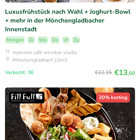
Luxusfrühstück nach Wahl + Joghurt-Bowl
+ mehr in der Mönchengladbacher
Innenstadt
Morgen
Di
Wo
Do
Vr
Za
mamomi café weinbar studio
Mönchengladbach (2km)
€13
Verkocht: 36
€22
,15
,50
30% korting