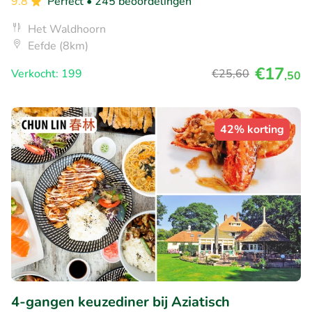
9.8
Perfect
• 245 beoordelingen
Het Waldhoorn
Eefde (8km)
€17
Verkocht: 199
€25
,60
,50
42% korting
4-gangen keuzediner bij Aziatisch