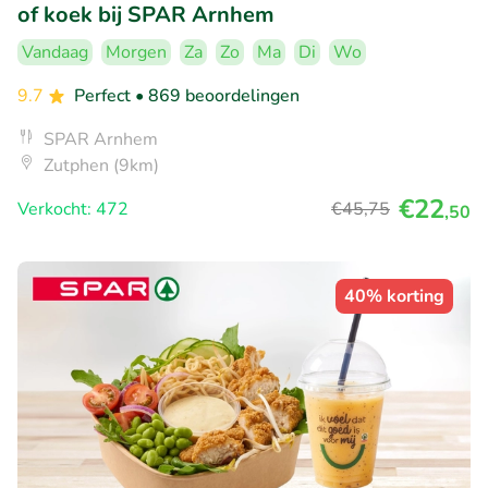
of koek bij SPAR Arnhem
Vandaag
Morgen
Za
Zo
Ma
Di
Wo
9.7
Perfect
• 869 beoordelingen
SPAR Arnhem
Zutphen (9km)
€22
Verkocht: 472
€45
,75
,50
40% korting