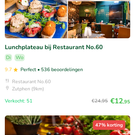
Lunchplateau bij Restaurant No.60
Di
Wo
9.7
Perfect
• 536 beoordelingen
Restaurant No.60
Zutphen (9km)
€12
Verkocht: 51
€24
,95
,95
47% korting