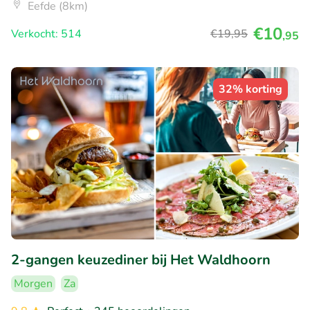
Eefde (8km)
€10
Verkocht: 514
€19
,95
,95
32% korting
2-gangen keuzediner bij Het Waldhoorn
Morgen
Za