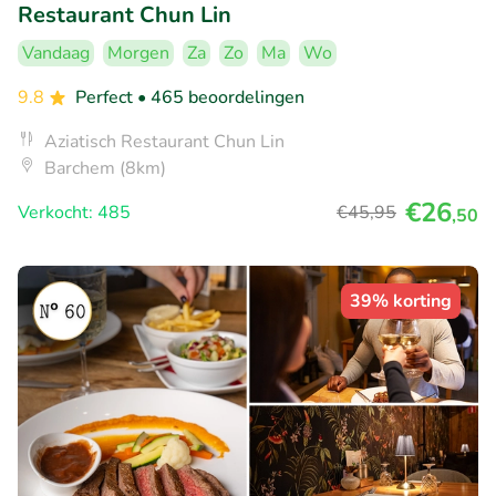
Restaurant Chun Lin
Vandaag
Morgen
Za
Zo
Ma
Wo
9.8
Perfect
• 465 beoordelingen
Aziatisch Restaurant Chun Lin
Barchem (8km)
€26
Verkocht: 485
€45
,95
,50
39% korting