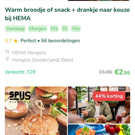
Warm broodje of snack + drankje naar keuze
bij HEMA
Vandaag
Morgen
Ma
Di
Wo
9.7
Perfect
• 56 beoordelingen
HEMA Hengelo
Hengelo (Gelderland) (5km)
€2
Verkocht: 729
€5
,90
,95
44% korting