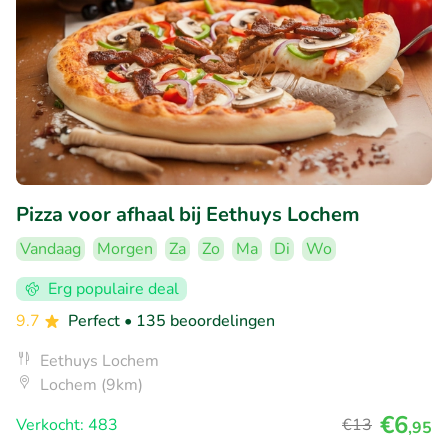
Pizza voor afhaal bij Eethuys Lochem
Vandaag
Morgen
Za
Zo
Ma
Di
Wo
Erg populaire deal
9.7
Perfect
• 135 beoordelingen
Eethuys Lochem
Lochem (9km)
€6
Verkocht: 483
€13
,95