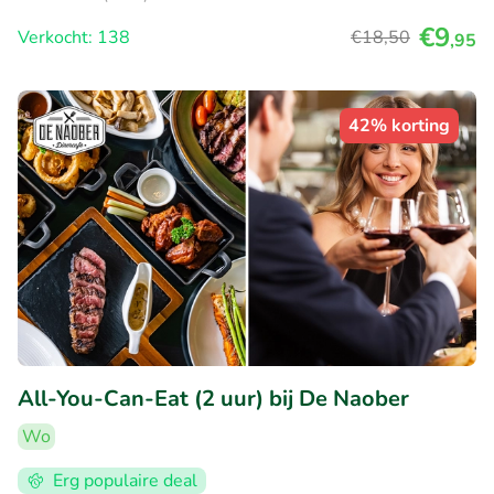
€9
Verkocht: 138
€18
,50
,95
42% korting
All-You-Can-Eat (2 uur) bij De Naober
Wo
Erg populaire deal