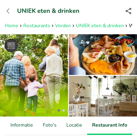
+31882050505
UNIEK eten & drinken
Bereikbaar tot 23:00 uur
Home
Restaurants
Vorden
UNIEK eten & drinken
Wan
d
Informatie
Foto's
Locatie
Restaurant Info