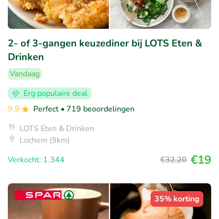
2- of 3-gangen keuzediner bij LOTS Eten &
Drinken
Vandaag
Erg populaire deal
9.9
Perfect
• 719 beoordelingen
LOTS Eten & Drinken
Lochem (9km)
€19
Verkocht: 1.344
€32
,20
35% korting