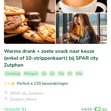
Warme drank + zoete snack naar keuze
(enkel of 10-strippenkaart) bij SPAR city
Zutphen
Vandaag
Morgen
Za
Zo
Ma
Di
Wo
9.8
Perfect
• 230 beoordelingen
SPAR city Zutphen
Zutphen (9km)
€2
Verkocht: 91
€4
,55
,95