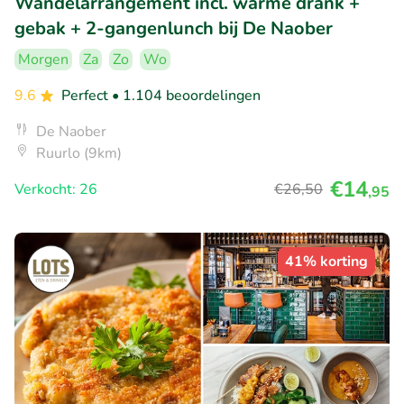
Wandelarrangement incl. warme drank +
gebak + 2-gangenlunch bij De Naober
Morgen
Za
Zo
Wo
9.6
Perfect
• 1.104 beoordelingen
De Naober
Ruurlo (9km)
€14
Verkocht: 26
€26
,50
,95
41% korting