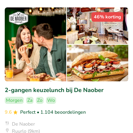
46% korting
2-gangen keuzelunch bij De Naober
Morgen
Za
Zo
Wo
9.6
Perfect
• 1.104 beoordelingen
De Naober
Ruurlo (9km)