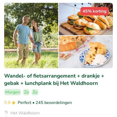
45% korting
Wandel- of fietsarrangement + drankje +
gebak + lunchplank bij Het Waldhoorn
Morgen
Za
Zo
9.8
Perfect
• 245 beoordelingen
Het Waldhoorn