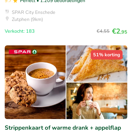
9.7
Perfect
• 1.209 beoordelingen
SPAR City Enschede
Zutphen (9km)
€2
Verkocht: 183
€4
,55
,95
51% korting
Strippenkaart of warme drank + appelflap