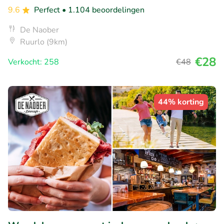
9.6
Perfect
• 1.104 beoordelingen
De Naober
Ruurlo (9km)
€28
Verkocht: 258
€48
44% korting