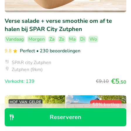
Verse salade + verse smoothie om af te
halen bij SPAR City Zutphen
Vandaag
Morgen
Za
Zo
Ma
Di
Wo
9.8
Perfect
• 230 beoordelingen
SPAR city Zutphen
Zutphen (9km)
€5
Verkocht: 139
€9
,10
,50
58% korting
Reserveren
Ontdek
Zoeken
Boekingen
Menu