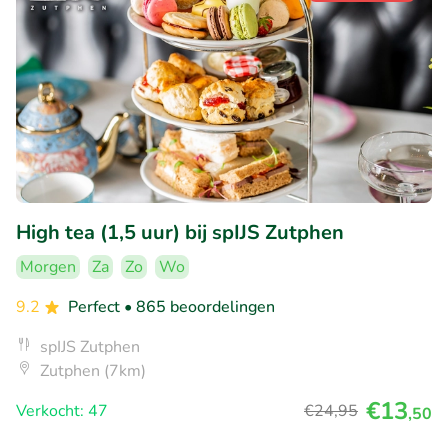
High tea (1,5 uur) bij spIJS Zutphen
Morgen
Za
Zo
Wo
9.2
Perfect
• 865 beoordelingen
spIJS Zutphen
Zutphen (7km)
€13
Verkocht: 47
€24
,95
,50