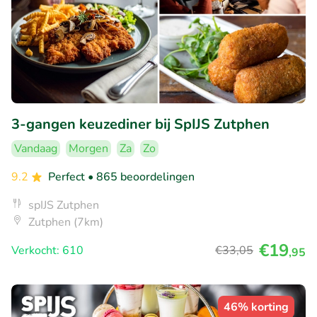
3-gangen keuzediner bij SpIJS Zutphen
Vandaag
Morgen
Za
Zo
9.2
Perfect
• 865 beoordelingen
spIJS Zutphen
Zutphen (7km)
€19
Verkocht: 610
€33
,05
,95
46% korting