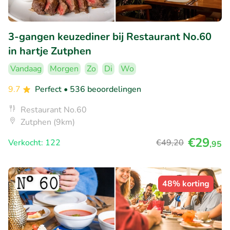
3-gangen keuzediner bij Restaurant No.60
in hartje Zutphen
Vandaag
Morgen
Zo
Di
Wo
9.7
Perfect
• 536 beoordelingen
Restaurant No.60
Zutphen (9km)
€29
Verkocht: 122
€49
,20
,95
48% korting