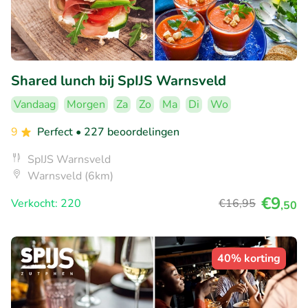
Shared lunch bij SpIJS Warnsveld
Vandaag
Morgen
Za
Zo
Ma
Di
Wo
9
Perfect
• 227 beoordelingen
SpIJS Warnsveld
Warnsveld (6km)
€9
Verkocht: 220
€16
,95
,50
40% korting