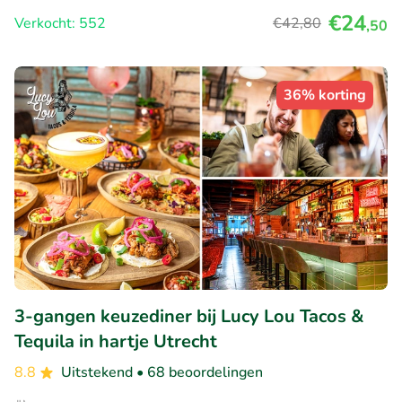
€24
Verkocht: 552
€42
,80
,50
36% korting
3-gangen keuzediner bij Lucy Lou Tacos &
Tequila in hartje Utrecht
8.8
Uitstekend
• 68 beoordelingen