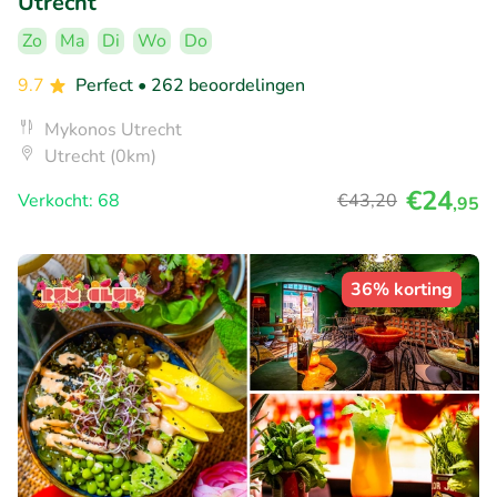
Utrecht
Zo
Ma
Di
Wo
Do
9.7
Perfect
• 262 beoordelingen
Mykonos Utrecht
Utrecht (0km)
€24
Verkocht: 68
€43
,20
,95
36% korting