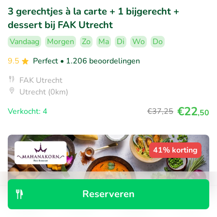
3 gerechtjes à la carte + 1 bijgerecht +
dessert bij FAK Utrecht
Vandaag
Morgen
Zo
Ma
Di
Wo
Do
9.5
Perfect
• 1.206 beoordelingen
FAK Utrecht
Utrecht (0km)
€22
Verkocht: 4
€37
,25
,50
41% korting
Reserveren
Ontdek
Zoeken
Boekingen
Menu