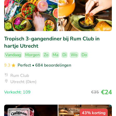
Tropisch 3-gangendiner bij Rum Club in
hartje Utrecht
Vandaag
Morgen
Zo
Ma
Di
Wo
Do
9.3
Perfect
• 684 beoordelingen
Rum Club
Utrecht (0km)
€24
Verkocht: 109
€35
43% korting