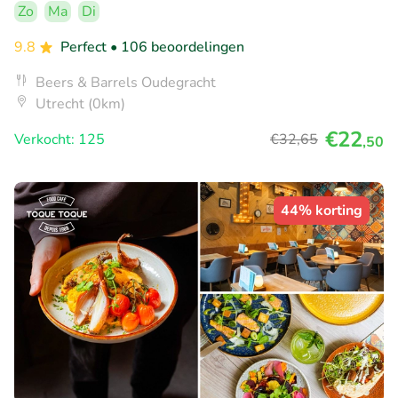
Zo
Ma
Di
9.8
Perfect
• 106 beoordelingen
Beers & Barrels Oudegracht
Utrecht (0km)
€22
Verkocht: 125
€32
,65
,50
44% korting