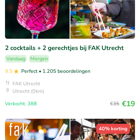
2 cocktails + 2 gerechtjes bij FAK Utrecht
Vandaag
Morgen
9.5
Perfect
• 1.205 beoordelingen
FAK Utrecht
Utrecht (0km)
€19
Verkocht: 388
€35
40% korting