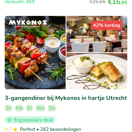
€16
Verkocht: 469
€25
,65
,95
42% korting
3-gangendiner bij Mykonos in hartje Utrecht
Zo
Ma
Di
Wo
Do
Erg populaire deal
9.7
Perfect
• 262 beoordelingen