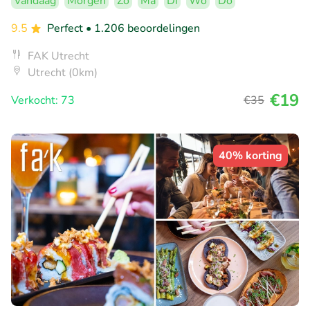
Vandaag
Morgen
Zo
Ma
Di
Wo
Do
9.5
Perfect
• 1.206 beoordelingen
FAK Utrecht
Utrecht (0km)
€19
Verkocht: 73
€35
40% korting