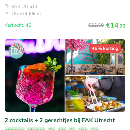
FAK Utrecht
Utrecht (0km)
€14
Verkocht: 45
€22
,50
,95
46% korting
2 cocktails + 2 gerechtjes bij FAK Utrecht