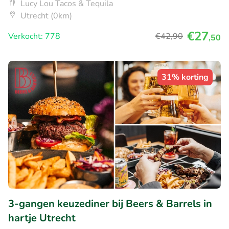
Lucy Lou Tacos & Tequila
Utrecht (0km)
€27
Verkocht: 778
€42
,90
,50
31% korting
3-gangen keuzediner bij Beers & Barrels in
hartje Utrecht