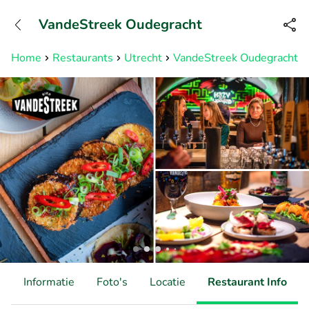
+31882050505
VandeStreek Oudegracht
Bereikbaar tot 23:00 uur
Home
Restaurants
Utrecht
VandeStreek Oudegracht
d
Informatie
Foto's
Locatie
Restaurant Info