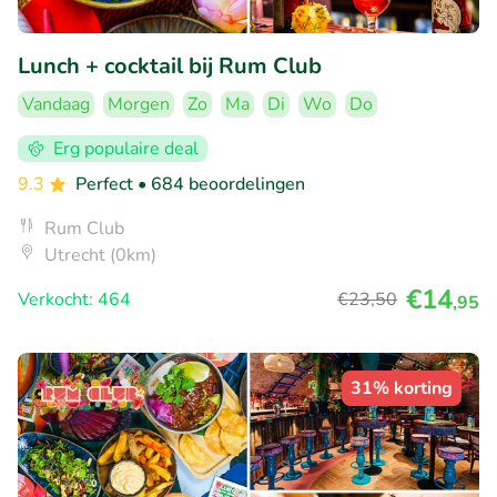
Lunch + cocktail bij Rum Club
Vandaag
Morgen
Zo
Ma
Di
Wo
Do
Erg populaire deal
9.3
Perfect
• 684 beoordelingen
Rum Club
Utrecht (0km)
€14
Verkocht: 464
€23
,50
,95
31% korting