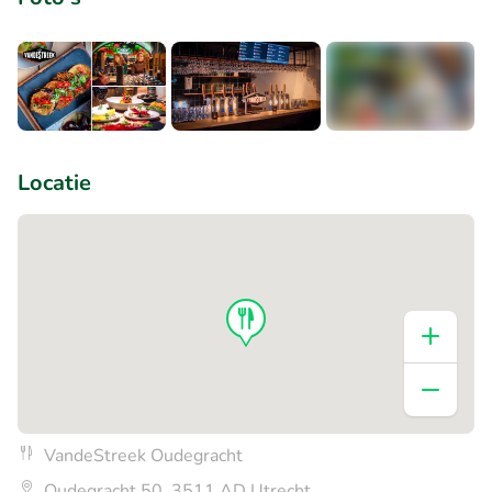
+6
Locatie
VandeStreek Oudegracht
Oudegracht 50, 3511 AD Utrecht