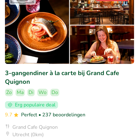
3-gangendiner à la carte bij Grand Cafe
Quignon
Zo
Ma
Di
Wo
Do
Erg populaire deal
9.7
Perfect
• 237 beoordelingen
Grand Cafe Quignon
Utrecht (0km)