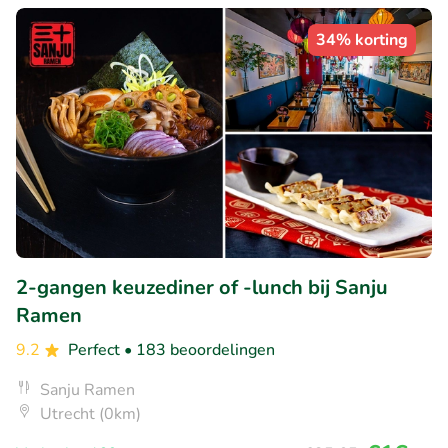
34% korting
2-gangen keuzediner of -lunch bij Sanju
Ramen
9.2
Perfect
• 183 beoordelingen
Sanju Ramen
Utrecht (0km)