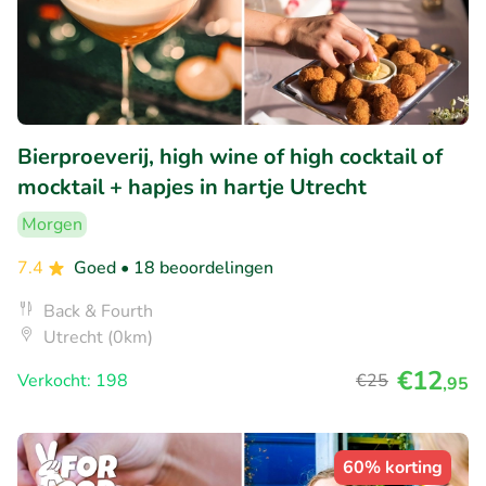
Bierproeverij, high wine of high cocktail of
mocktail + hapjes in hartje Utrecht
Morgen
7.4
Goed
• 18 beoordelingen
Back & Fourth
Utrecht (0km)
€12
Verkocht: 198
€25
,95
60% korting