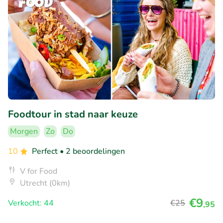
Foodtour in stad naar keuze
Morgen
Zo
Do
10
Perfect
• 2 beoordelingen
V for Food
Utrecht (0km)
€9
Verkocht: 44
€25
,95