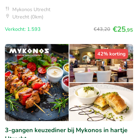
Mykonos Utrecht
Utrecht (0km)
€25
Verkocht: 1.593
€43
,20
,95
42% korting
3-gangen keuzediner bij Mykonos in hartje