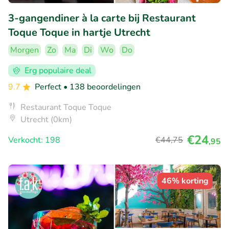
3-gangendiner à la carte bij Restaurant
Toque Toque in hartje Utrecht
Morgen
Zo
Ma
Di
Wo
Do
Erg populaire deal
9.7
Perfect
• 138 beoordelingen
Restaurant Toque Toque
Utrecht (0km)
€24
Verkocht: 198
€44
,75
,95
46% korting