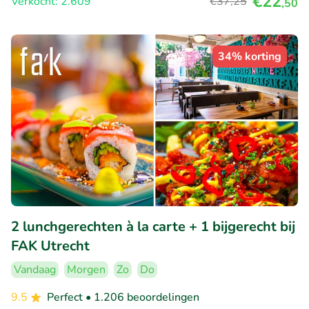
€22
Verkocht: 2.609
€37
,25
,50
34% korting
2 lunchgerechten à la carte + 1 bijgerecht bij
FAK Utrecht
Vandaag
Morgen
Zo
Do
9.5
Perfect
• 1.206 beoordelingen