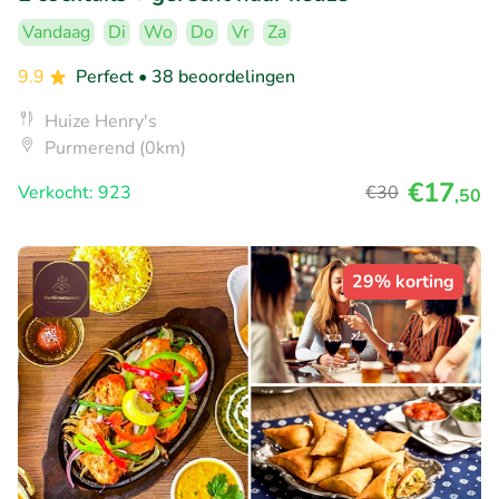
Vandaag
Di
Wo
Do
Vr
Za
9.9
Perfect
• 38 beoordelingen
Huize Henry's
Purmerend (0km)
€17
Verkocht: 923
€30
,50
29% korting