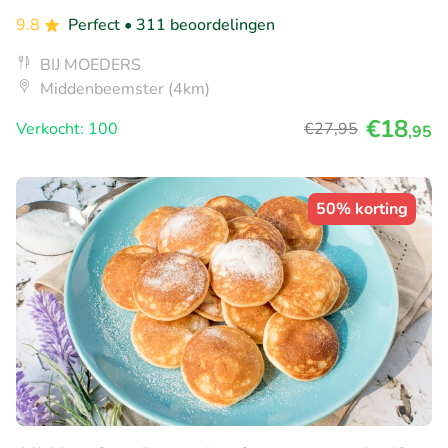
9.8
Perfect
• 311 beoordelingen
BIJ MOEDERS
Middenbeemster (4km)
€18
Verkocht: 100
€27
,95
,95
50% korting