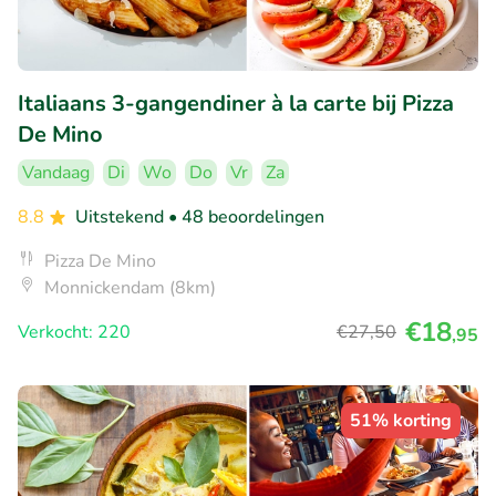
Italiaans 3-gangendiner à la carte bij Pizza
De Mino
Vandaag
Di
Wo
Do
Vr
Za
8.8
Uitstekend
• 48 beoordelingen
Pizza De Mino
Monnickendam (8km)
€18
Verkocht: 220
€27
,50
,95
51% korting