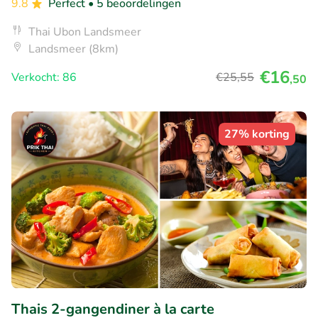
9.8
Perfect
• 5 beoordelingen
Thai Ubon Landsmeer
Landsmeer (8km)
€16
Verkocht: 86
€25
,55
,50
27% korting
Thais 2-gangendiner à la carte