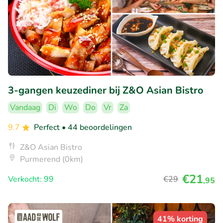
3-gangen keuzediner bij Z&O Asian Bistro
Vandaag
Di
Wo
Do
Vr
Za
9.7
Perfect
• 44 beoordelingen
Z&O Asian Bistro
Purmerend (0km)
€21
Verkocht: 99
€29
,95
41% korting