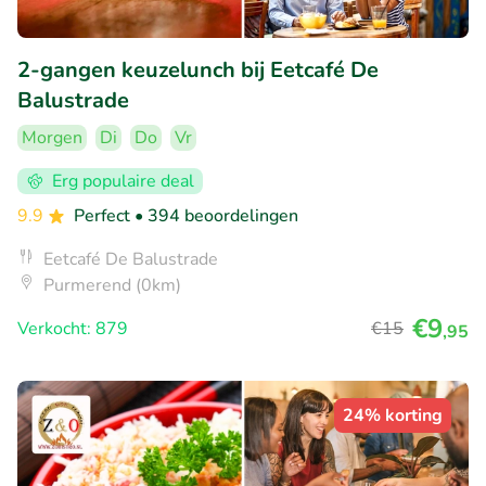
2-gangen keuzelunch bij Eetcafé De
Balustrade
Morgen
Di
Do
Vr
Erg populaire deal
9.9
Perfect
• 394 beoordelingen
Eetcafé De Balustrade
Purmerend (0km)
€9
Verkocht: 879
€15
,95
24% korting