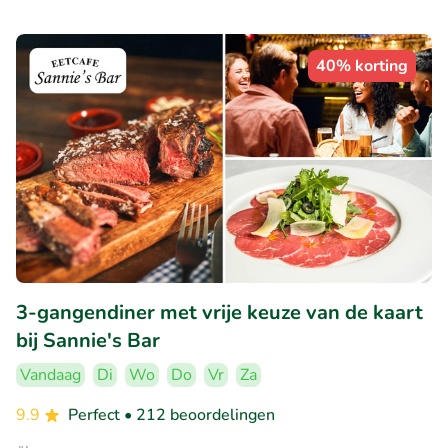
40% korting
3-gangendiner met vrije keuze van de kaart
bij Sannie's Bar
Vandaag
Di
Wo
Do
Vr
Za
9.9
Perfect
• 212 beoordelingen