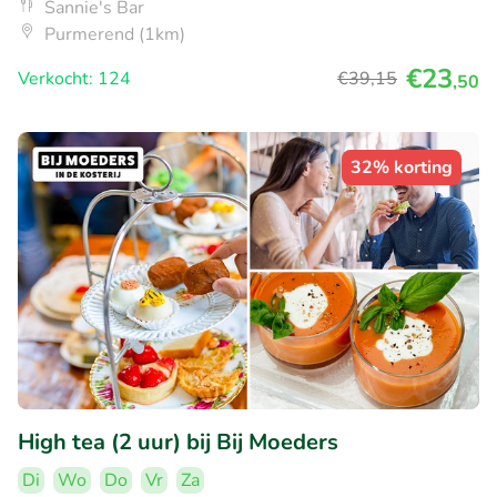
Sannie's Bar
Purmerend (1km)
€23
Verkocht: 124
€39
,15
,50
32% korting
High tea (2 uur) bij Bij Moeders
Di
Wo
Do
Vr
Za