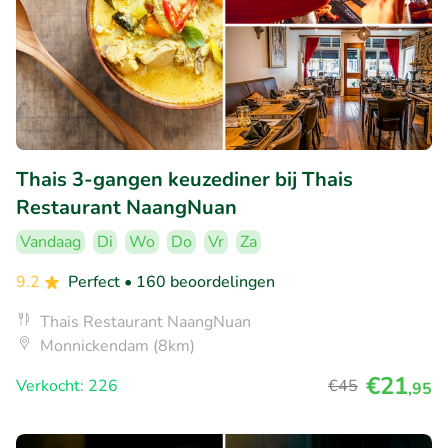
Thais 3-gangen keuzediner bij Thais
Restaurant NaangNuan
Vandaag
Di
Wo
Do
Vr
Za
9.2
Perfect
• 160 beoordelingen
Thais Restaurant NaangNuan
Monnickendam (8km)
€21
Verkocht: 226
€45
,95