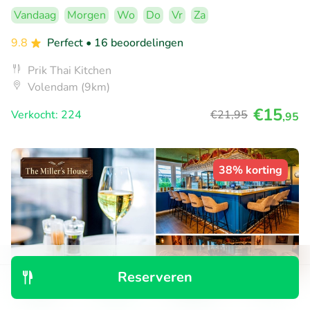
Vandaag
Morgen
Wo
Do
Vr
Za
9.8
Perfect
• 16 beoordelingen
Prik Thai Kitchen
Volendam (9km)
€15
Verkocht: 224
€21
,95
,95
38% korting
Reserveren
Ontdek
Zoeken
Boekingen
Menu