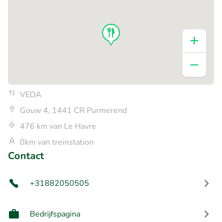
VEDA
Gouw 4, 1441 CR Purmerend
476 km van Le Havre
0km van treinstation
Contact
+31882050505
Bedrijfspagina