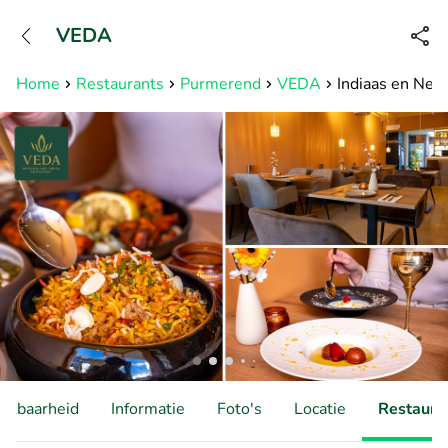
+31882050505
VEDA
Bereikbaar tot 23:00 uur
Home
Restaurants
Purmerend
VEDA
Indiaas en Nep
hikbaarheid
Informatie
Foto's
Locatie
Restauran