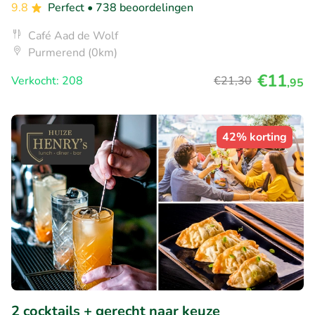
9.8
Perfect
• 738 beoordelingen
Café Aad de Wolf
Purmerend (0km)
€11
Verkocht: 208
€21
,30
,95
42% korting
2 cocktails + gerecht naar keuze