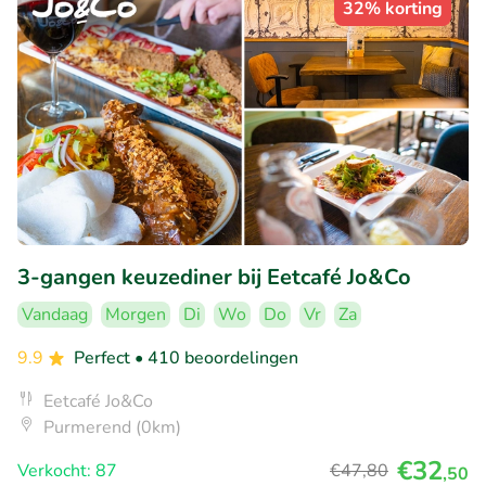
32% korting
3-gangen keuzediner bij Eetcafé Jo&Co
Vandaag
Morgen
Di
Wo
Do
Vr
Za
9.9
Perfect
• 410 beoordelingen
Eetcafé Jo&Co
Purmerend (0km)
€32
Verkocht: 87
€47
,80
,50