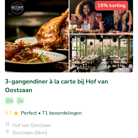
19% korting
3-gangendiner à la carte bij Hof van
Oostzaan
Do
Za
9.7
Perfect
• 71 beoordelingen
Hof van Oostzaan
Oostzaan (8km)