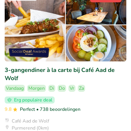
3-gangendiner à la carte bij Café Aad de
Wolf
Vandaag
Morgen
Di
Do
Vr
Za
Erg populaire deal
9.8
Perfect
• 738 beoordelingen
Café Aad de Wolf
Purmerend (0km)