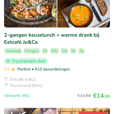
2-gangen keuzelunch + warme drank bij
Eetcafé Jo&Co
Vandaag
Morgen
Di
Wo
Do
Vr
Za
Erg populaire deal
9.9
Perfect
• 410 beoordelingen
Eetcafé Jo&Co
Purmerend (0km)
€14
Verkocht: 851
€22
,50
,95