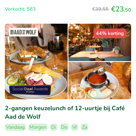
€23
Verkocht: 583
€39
,55
,50
44% korting
2-gangen keuzelunch of 12-uurtje bij Café
Aad de Wolf
Vandaag
Morgen
Di
Do
Vr
Za