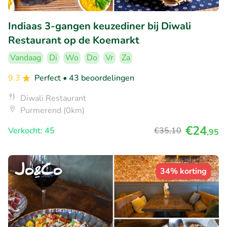
Indiaas 3-gangen keuzediner bij Diwali
Restaurant op de Koemarkt
Vandaag
Di
Wo
Do
Vr
Za
9.3
Perfect
• 43 beoordelingen
Diwali Restaurant
Purmerend (0km)
€24
Verkocht: 45
€35
,10
,95
34% korting