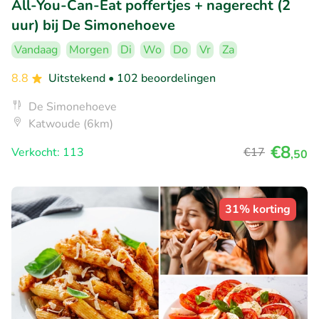
All-You-Can-Eat poffertjes + nagerecht (2
uur) bij De Simonehoeve
Vandaag
Morgen
Di
Wo
Do
Vr
Za
8.8
Uitstekend
• 102 beoordelingen
De Simonehoeve
Katwoude (6km)
€8
Verkocht: 113
€17
,50
31% korting