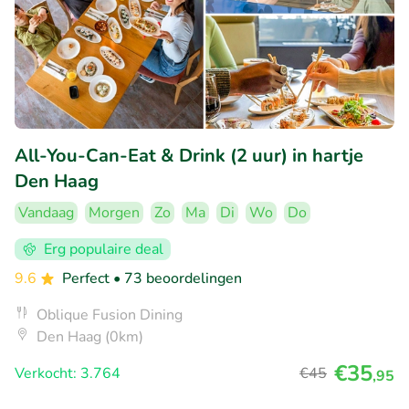
All-You-Can-Eat & Drink (2 uur) in hartje
Den Haag
Vandaag
Morgen
Zo
Ma
Di
Wo
Do
Erg populaire deal
9.6
Perfect
• 73 beoordelingen
Oblique Fusion Dining
Den Haag (0km)
€35
Verkocht: 3.764
€45
,95