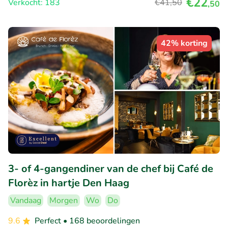
€22
Verkocht: 183
€41
,50
,50
42% korting
3- of 4-gangendiner van de chef bij Café de
Florèz in hartje Den Haag
Vandaag
Morgen
Wo
Do
9.6
Perfect
• 168 beoordelingen