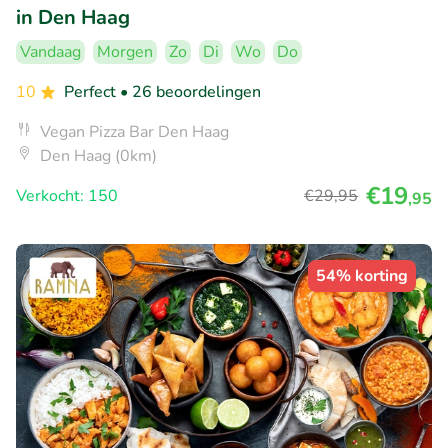
in Den Haag
Vandaag
Morgen
Zo
Di
Wo
Do
10
Perfect
• 26 beoordelingen
Vegan Pizza Bar Den Haag
Den Haag (0km)
€19
Verkocht: 150
€29
,95
,95
54% korting