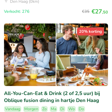
Den Haag (0km)
€27
Verkocht: 276
€35
,50
20% korting
All-You-Can-Eat & Drink (2 of 2,5 uur) bij
Oblique fusion dining in hartje Den Haag
Vandaag
Morgen
Zo
Ma
Di
Wo
Do