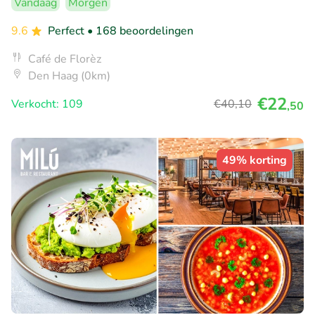
Vandaag
Morgen
9.6
Perfect
• 168 beoordelingen
Café de Florèz
Den Haag (0km)
€22
Verkocht: 109
€40
,10
,50
49% korting