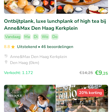
Ontbijtplank, luxe lunchplank of high tea bij
Anne&Max Den Haag Kerkplein
Vandaag
Ma
Di
Wo
Do
8.8
Uitstekend
• 46 beoordelingen
Anne&Max Den Haag Kerkplein
Den Haag (0km)
€9
Verkocht: 1.172
€14
,25
,25
20% korting