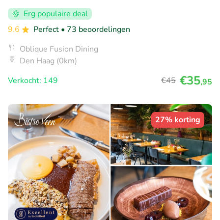
Erg populaire deal
9.6
Perfect
• 73 beoordelingen
Oblique Fusion Dining
Den Haag (0km)
€35
Verkocht: 149
€45
,95
27% korting