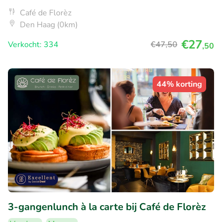
Café de Florèz
Den Haag (0km)
€27
Verkocht: 334
€47
,50
,50
44% korting
3-gangenlunch à la carte bij Café de Florèz