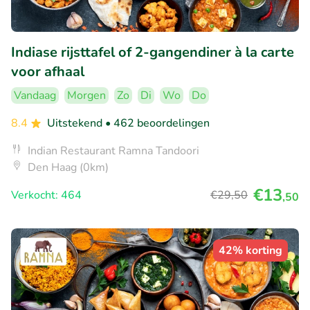
Indiase rijsttafel of 2-gangendiner à la carte
voor afhaal
Vandaag
Morgen
Zo
Di
Wo
Do
8.4
Uitstekend
• 462 beoordelingen
Indian Restaurant Ramna Tandoori
Den Haag (0km)
€13
Verkocht: 464
€29
,50
,50
42% korting