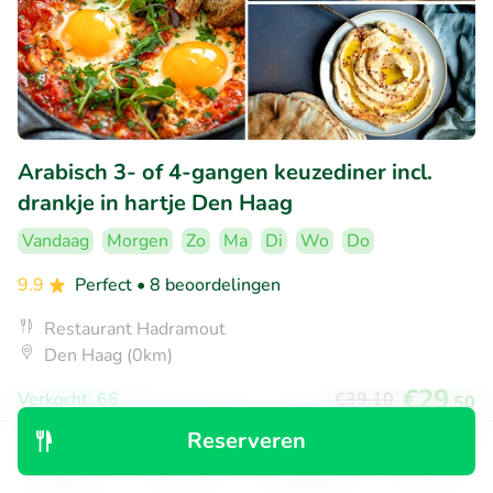
Arabisch 3- of 4-gangen keuzediner incl.
drankje in hartje Den Haag
Vandaag
Morgen
Zo
Ma
Di
Wo
Do
9.9
Perfect
• 8 beoordelingen
Restaurant Hadramout
Den Haag (0km)
€29
Verkocht: 66
€39
,10
,50
Reserveren
Ontdek
Zoeken
Boekingen
Menu
50% korting