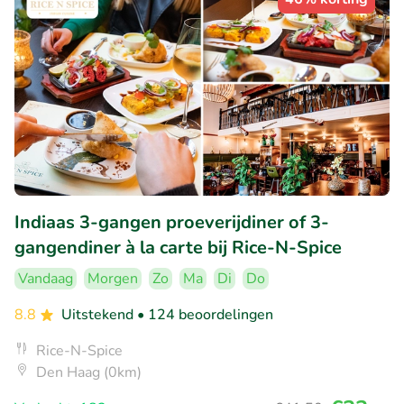
Indiaas 3-gangen proeverijdiner of 3-
gangendiner à la carte bij Rice-N-Spice
Vandaag
Morgen
Zo
Ma
Di
Do
8.8
Uitstekend
• 124 beoordelingen
Rice-N-Spice
Den Haag (0km)