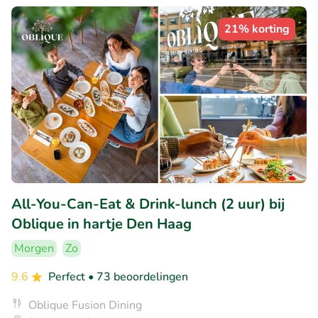
21% korting
All-You-Can-Eat & Drink-lunch (2 uur) bij
Oblique in hartje Den Haag
Morgen
Zo
9.6
Perfect
• 73 beoordelingen
Oblique Fusion Dining