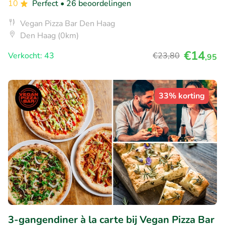
10
Perfect
• 26 beoordelingen
Vegan Pizza Bar Den Haag
Den Haag (0km)
€14
Verkocht: 43
€23
,80
,95
33% korting
3-gangendiner à la carte bij Vegan Pizza Bar