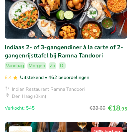
Indiaas 2- of 3-gangendiner à la carte of 2-
gangenrijsttafel bij Ramna Tandoori
Vandaag
Morgen
Zo
Di
8.4
Uitstekend
• 462 beoordelingen
Indian Restaurant Ramna Tandoori
Den Haag (0km)
€18
Verkocht: 545
€33
,60
,95
46% korting