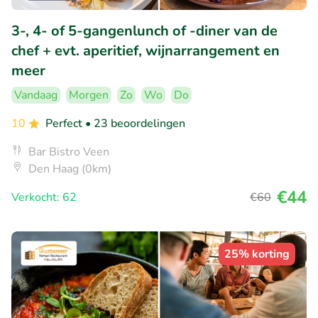
3-, 4- of 5-gangenlunch of -diner van de
chef + evt. aperitief, wijnarrangement en
meer
Vandaag
Morgen
Zo
Wo
Do
10
Perfect
• 23 beoordelingen
Bar Bistro Veen
Den Haag (0km)
€44
Verkocht: 62
€60
25% korting