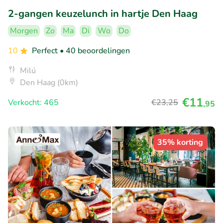
2-gangen keuzelunch in hartje Den Haag
Morgen
Zo
Ma
Di
Wo
Do
10
Perfect
• 40 beoordelingen
Milú
Den Haag (0km)
€11
Verkocht: 465
€23
,25
,95
35% korting