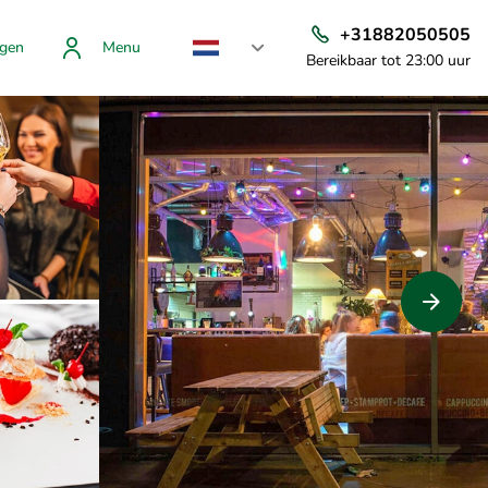
+31882050505
gen
Menu
Bereikbaar tot 23:00 uur