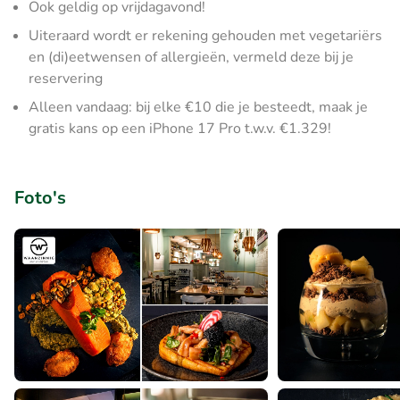
Ook geldig op vrijdagavond!
Uiteraard wordt er rekening gehouden met vegetariërs
en (di)eetwensen of allergieën, vermeld deze bij je
reservering
Alleen vandaag: bij elke €10 die je besteedt, maak je
gratis kans op een iPhone 17 Pro t.w.v. €1.329!
Foto's