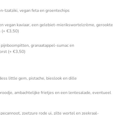
n-tzatziki, vegan feta en groentechips
en vegan kaviaar, een gelebiet-mierikswortelcrème, gerookte
 (+ €3,50)
, pijnboompitten, granaatappel-sumac en
rst (+ €3,50)
s little gem, pistache, bieslook en dille
odje, ambachtelijke frietjes en een lentesalade, eventueel
pecannoot, zoetzure rode ui, zilte wortel en zeekraal-