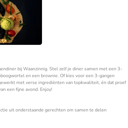
gendiner bij Waanzinnig. Stel zelf je diner samen met een 3-
enboogwortel en een brownie. Of kies voor een 3-gangen
gewerkt met verse ingrediënten van topkwaliteit, én dat proef
an een fijne avond. Enjoy!
lectie uit onderstaande gerechten om samen te delen