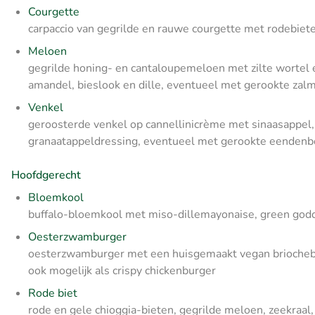
Courgette
carpaccio van gegrilde en rauwe courgette met rodebiete
Meloen
gegrilde honing- en cantaloupemeloen met zilte wortel 
amandel, bieslook en dille, eventueel met gerookte zalm
Venkel
geroosterde venkel op cannellinicrème met sinaasappel
granaatappeldressing, eventueel met gerookte eendenbo
Hoofdgerecht
Bloemkool
buffalo-bloemkool met miso-dillemayonaise, green goddes
Oesterzwamburger
oesterzwamburger met een huisgemaakt vegan briochebro
ook mogelijk als crispy chickenburger
Rode biet
rode en gele chioggia-bieten, gegrilde meloen, zeekraal, 